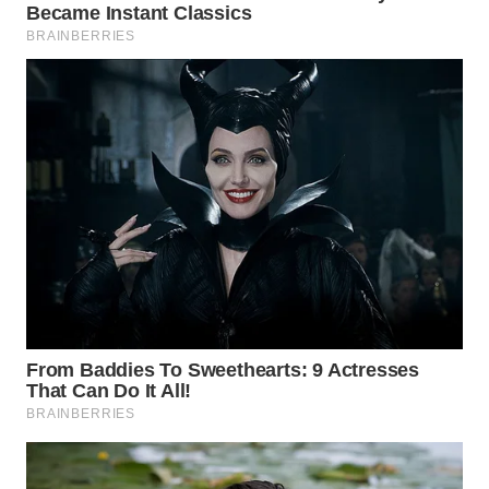
NIAS
WN
LANGKAT
WN
TAPANULI
SELATAN
WN
TANJUNG
LESUNG
WN
KARO
WN
SIMALUNGUN