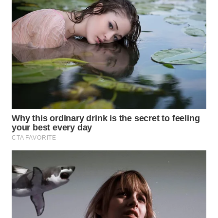
WN
LABUHANBATU
WN
TAPANULI
TENGAH
WN DELI
SERDANG
WN
TEBING
TINGGI
WN
PAKPAK
WN