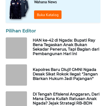
Wahana News
WAHANA
Buka Katalog
HEALTH
WAHANA
Pilihan Editor
DESA
WISATA
HAN ke-42 di Ngada: Bupati Ray
Bena Tegaskan Anak Bukan
Sekadar Penerus, Tapi Bagian dari
LAPAK
Pembangunan Hari Ini
WAHANA
Wahana
Kapolres Baru Diuji! GMNI Ngada
Network
Desak Sikat Rokok Ilegal: "Jangan
Biarkan Hukum Jadi Pajangan"
KONSUMEN
LISTRIK
Di Tengah Efisiensi Anggaran, Dari
Mana Dana Kuliah Ratusan Anak
Ngada? Jejak Strategi RB-BDN
MASYARAKAT