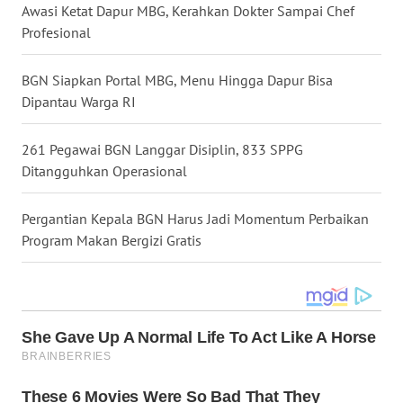
Awasi Ketat Dapur MBG, Kerahkan Dokter Sampai Chef
Profesional
WN
SULUT
BGN Siapkan Portal MBG, Menu Hingga Dapur Bisa
Dipantau Warga RI
WN
MALUKU
261 Pegawai BGN Langgar Disiplin, 833 SPPG
Ditangguhkan Operasional
WN
MALUT
Pergantian Kepala BGN Harus Jadi Momentum Perbaikan
Program Makan Bergizi Gratis
WN
DAIRI
WN
DANAU
TOBA
WN