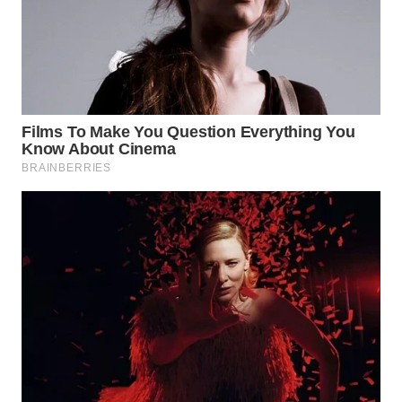
KARAWANG
WN
BEKASI
WN
BOGOR
WN
DEPOK
WN
TAPANULI
UTARA
WN
SAMOSIR