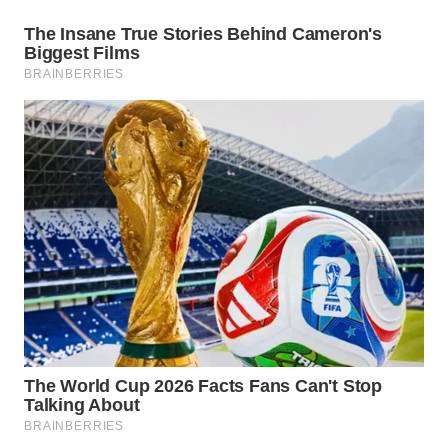
WN
CIREBON
WN
INDRAMAYU
WN
KUNINGAN
WN
MAJALENGKA
WN
SUBANG
WN
SUKABUMI