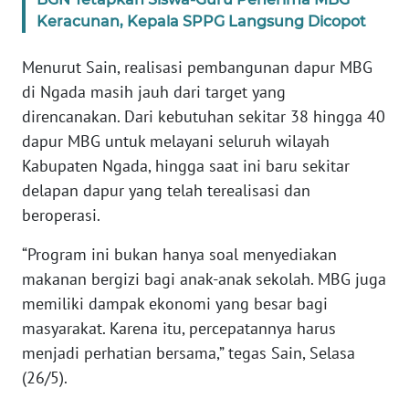
Keracunan, Kepala SPPG Langsung Dicopot
WN
JABAR
Menurut Sain, realisasi pembangunan dapur MBG
di Ngada masih jauh dari target yang
WN
direncanakan. Dari kebutuhan sekitar 38 hingga 40
BANTEN
dapur MBG untuk melayani seluruh wilayah
Kabupaten Ngada, hingga saat ini baru sekitar
WN
delapan dapur yang telah terealisasi dan
NTT
beroperasi.
WN
“Program ini bukan hanya soal menyediakan
KEPRI
makanan bergizi bagi anak-anak sekolah. MBG juga
memiliki dampak ekonomi yang besar bagi
WN
masyarakat. Karena itu, percepatannya harus
PAPUA
menjadi perhatian bersama,” tegas Sain, Selasa
(26/5).
WN
PAPUA