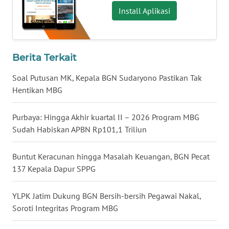
Install Aplikasi
WN
KALTENG
Berita Terkait
WN
KALTARA
Soal Putusan MK, Kepala BGN Sudaryono Pastikan Tak
Hentikan MBG
WN
KALSEL
Purbaya: Hingga Akhir kuartal II – 2026 Program MBG
Sudah Habiskan APBN Rp101,1 Triliun
WN
KALTIM
Buntut Keracunan hingga Masalah Keuangan, BGN Pecat
137 Kepala Dapur SPPG
WN
SULSEL
YLPK Jatim Dukung BGN Bersih-bersih Pegawai Nakal,
Soroti Integritas Program MBG
WN
GORONTALO