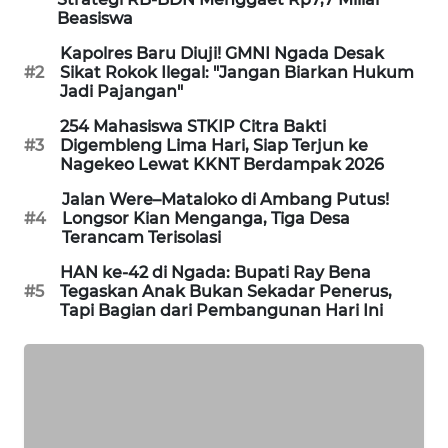
NEWS
Beasiswa
Kapolres Baru Diuji! GMNI Ngada Desak
SIDIKALANG
#2
Sikat Rokok Ilegal: "Jangan Biarkan Hukum
NEWS
Jadi Pajangan"
254 Mahasiswa STKIP Citra Bakti
SIBARAGAS
#3
Digembleng Lima Hari, Siap Terjun ke
NEWS
Nagekeo Lewat KKNT Berdampak 2026
Jalan Were–Mataloko di Ambang Putus!
METRO
#4
Longsor Kian Menganga, Tiga Desa
SIANTAR
Terancam Terisolasi
NEWS
HAN ke-42 di Ngada: Bupati Ray Bena
#5
Tegaskan Anak Bukan Sekadar Penerus,
METRO
Tapi Bagian dari Pembangunan Hari Ini
MEDAN
NEWS
METRO
JAKARTA
NEWS