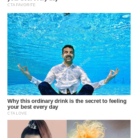
INFRASTRUKTUR
WAHANA
KONSUMEN
WAHANA
LISTRIK
WAHANA
TRAVEL
WAHANA
TV
WAHANANEWS
ID
WAHANANEWS