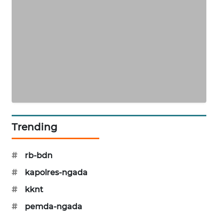
KRT
NEWS
KARING
NEWS
JURNAL
MARITIM
Trending
HUMBANG
NEWS
#
rb-bdn
GARONGGANG
#
kapolres-ngada
NEWS
#
kknt
FISUELRI
#
pemda-ngada
ID