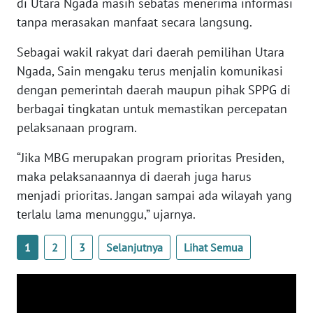
di Utara Ngada masih sebatas menerima informasi
SULTENG
tanpa merasakan manfaat secara langsung.
WN
Sebagai wakil rakyat dari daerah pemilihan Utara
SULBAR
Ngada, Sain mengaku terus menjalin komunikasi
dengan pemerintah daerah maupun pihak SPPG di
WN
berbagai tingkatan untuk memastikan percepatan
BABEL
pelaksanaan program.
WN
“Jika MBG merupakan program prioritas Presiden,
SUMBAR
maka pelaksanaannya di daerah juga harus
menjadi prioritas. Jangan sampai ada wilayah yang
WN
SUMSEL
terlalu lama menunggu,” ujarnya.
1
2
3
Selanjutnya
Lihat Semua
WN
BENGKULU
WN