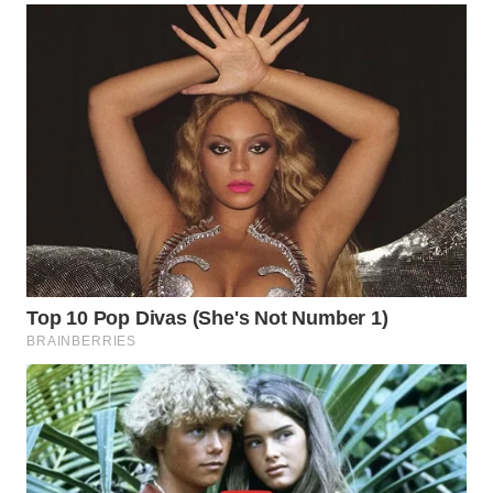
WN
PURWAKARTA
WN
PRIANGAN
TIMUR
WN
SEMARANG
WN
SOLO
WN
BOROBUDUR
WN