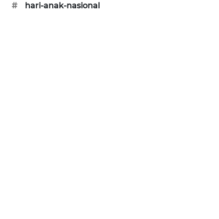
#
hari-anak-nasional
ENERGI
NEWS
CILEUNGSI
NEWS
BERKAT
NEWS
BERAMPU
NEWS
ANUGERAH
NEWS
AKHLAK
ID