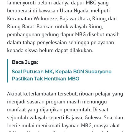
Ia menyoroti belum adanya dapur MBG yang
BARAT
beroperasi di kawasan Utara Ngada, meliputi
Kecamatan Wolomeze, Bajawa Utara, Riung, dan
WN
RIAU
Riung Barat. Bahkan untuk wilayah Riung,
pembangunan gedung dapur MBG disebut masih
WN
dalam tahap penyelesaian sehingga pelayanan
SERAMBI
kepada siswa belum dapat dilakukan.
Baca Juga:
WN
JAMBI
Soal Putusan MK, Kepala BGN Sudaryono
Pastikan Tak Hentikan MBG
WN
SULTRA
Akibat keterlambatan tersebut, ribuan pelajar yang
menjadi sasaran program masih menunggu
WN
manfaat yang dijanjikan pemerintah. Di saat
NTB
sejumlah wilayah seperti Bajawa, Golewa, Soa, dan
Inerie mulai menikmati layanan MBG, masyarakat
WN