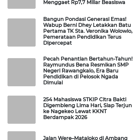
Menggaet Rp7,7 Miliar Beasiswa
KELISTRIKAN
Bangun Pondasi Generasi Emas!
WALINKI
Wabup Berni Dhey Letakkan Batu
ID
Pertama TK Sta. Veronika Wolowio,
Pemerataan Pendidikan Terus
Dipercepat
MAWAKA
ID
Pecah Penantian Bertahun-Tahun!
Raymundus Bena Resmikan SMP
MARTABAT
Negeri Rawangkalo, Era Baru
NET
Pendidikan di Pelosok Ngada
Dimulai
PLN
WATCH
254 Mahasiswa STKIP Citra Bakti
Digembleng Lima Hari, Siap Terjun
ke Nagekeo Lewat KKNT
MKLI
Berdampak 2026
LPKKI
Jalan Were–Mataloko di Ambang