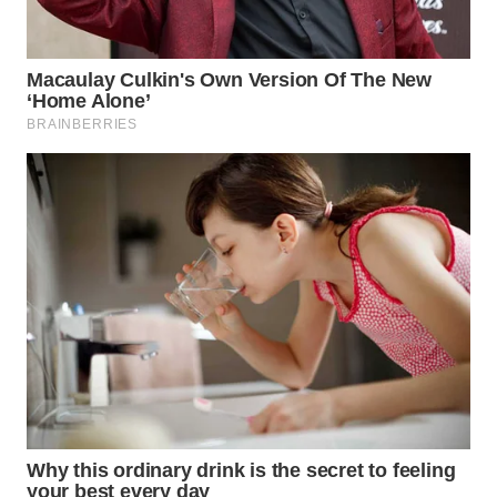
LABUANBAJO
WN
BORNEO
Wahana
Media
Group
WAHANA
NEWS
WAHANA
TANI
WAHANA
ADVOKAT
WAHANA