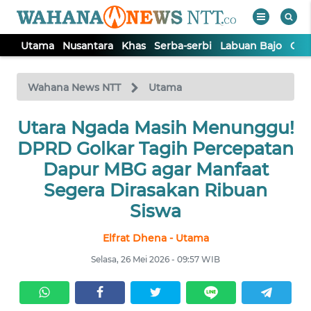
Utama
Nusantara
Khas
Serba-serbi
Labuan Bajo
Opi
WAHANA
Tutup
TV
Wahana News NTT
Utama
Utara Ngada Masih Menunggu!
UTAMA
DPRD Golkar Tagih Percepatan
NUSANTARA
Dapur MBG agar Manfaat
Segera Dirasakan Ribuan
KHAS
Siswa
Elfrat Dhena - Utama
SERBA-
SERBI
Selasa, 26 Mei 2026 - 09:57 WIB
LABUAN