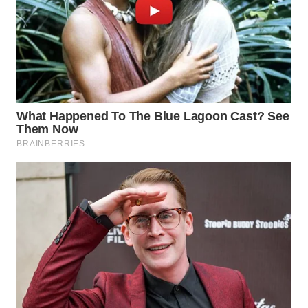
MADURA
WN
SURABAYA
WN
NATUNA
WN
BINTAN
WN
MANDALIKA
WN
LIKUPANG
WN