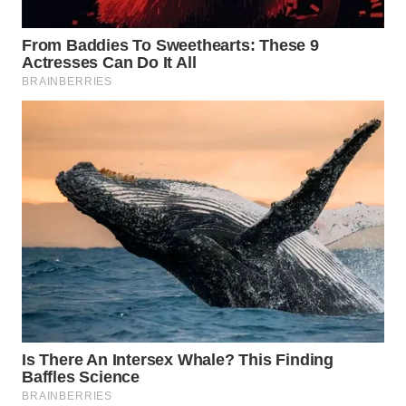
WN
PADANG
LAWAS
WN
SUMEDANG
WN
CIANJUR
WN
KEPULAUAN
SERIBU
WN
TANGERANG
WN
BINJAI