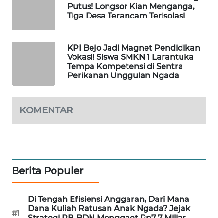
Putus! Longsor Kian Menganga,
LKKI
Tiga Desa Terancam Terisolasi
KOPEKLIN
KPI Bejo Jadi Magnet Pendidikan
Vokasi! Siswa SMKN 1 Larantuka
PORTAL
Tempa Kompetensi di Sentra
KONSUMEN
Perikanan Unggulan Ngada
FORWAMKI
KOMENTAR
ALPERKLINAS
FORJASIDA
Berita Populer
TAMBANG
NEWS
Di Tengah Efisiensi Anggaran, Dari Mana
Dana Kuliah Ratusan Anak Ngada? Jejak
SITUNGIR
#1
Strategi RB-BDN Menggaet Rp7,7 Miliar