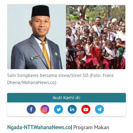
BAJO
OPINI
Informasi
INDEKS
BERITA
KONTAK
KAMI
Sain Songkares bersama siswa/siswi SD. (Foto: Frans
Dhena/WahanaNews.co)
INFO
IKLAN
Ikuti Kami di:
TENTANG
KAMI
Ngada-NTT.WahanaNews.co
|
Program Makan