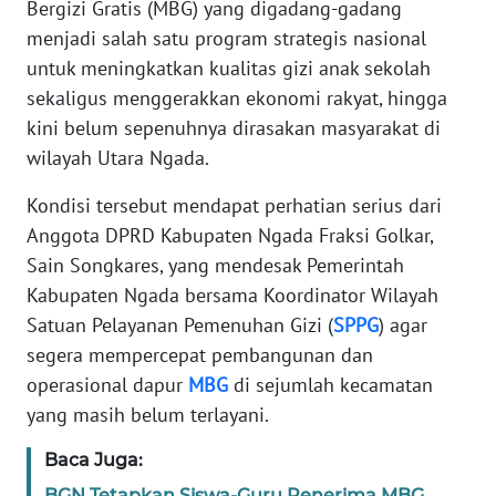
PEDOMAN
Bergizi Gratis (MBG) yang digadang-gadang
MEDIA
menjadi salah satu program strategis nasional
SIBER
untuk meningkatkan kualitas gizi anak sekolah
sekaligus menggerakkan ekonomi rakyat, hingga
REDAKSI
kini belum sepenuhnya dirasakan masyarakat di
wilayah Utara Ngada.
KARIR
Kondisi tersebut mendapat perhatian serius dari
DISCLAIMER
Anggota DPRD Kabupaten Ngada Fraksi Golkar,
Sain Songkares, yang mendesak Pemerintah
Wahana
Kabupaten Ngada bersama Koordinator Wilayah
News
Satuan Pelayanan Pemenuhan Gizi (
SPPG
) agar
Regional
segera mempercepat pembangunan dan
operasional dapur
MBG
di sejumlah kecamatan
WN
SUMUT
yang masih belum terlayani.
Baca Juga:
WN
JAKARTA
BGN Tetapkan Siswa-Guru Penerima MBG