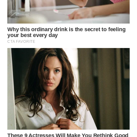
LABUANBAJO
WN
BORNEO
Wahana
Media
Group
WAHANA
NEWS
WAHANA
TANI
WAHANA
ADVOKAT
WAHANA