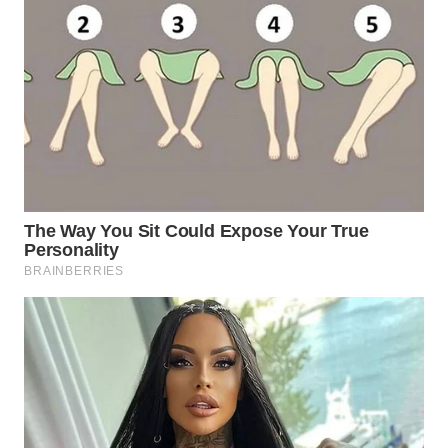
KARAWANG
WN
BEKASI
WN
BOGOR
WN
DEPOK
WN
TAPANULI
UTARA
WN
SAMOSIR