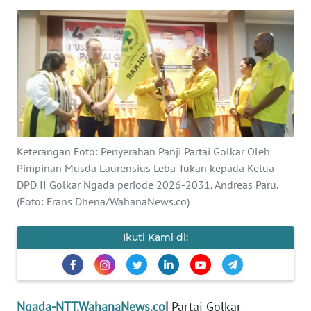
BAJO
OPINI
Informasi
INDEKS
BERITA
Keterangan Foto: Penyerahan Panji Partai Golkar Oleh
KONTAK
Pimpinan Musda Laurensius Leba Tukan kepada Ketua
KAMI
DPD II Golkar Ngada periode 2026-2031, Andreas Paru.
(Foto: Frans Dhena/WahanaNews.co)
INFO
IKLAN
Ikuti Kami di:
TENTANG
KAMI
Ngada-NTT.WahanaNews.co
|
Partai Golkar