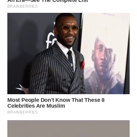
WN
LABUHANBATU
WN
TAPANULI
TENGAH
WN DELI
SERDANG
WN
TEBING
TINGGI
WN
PAKPAK
WN