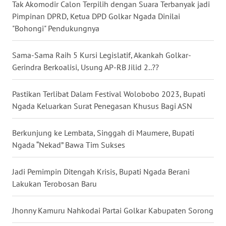
Tak Akomodir Calon Terpilih dengan Suara Terbanyak jadi
Pimpinan DPRD, Ketua DPD Golkar Ngada Dinilai
WN
"Bohongi" Pendukungnya
SULUT
Sama-Sama Raih 5 Kursi Legislatif, Akankah Golkar-
WN
Gerindra Berkoalisi, Usung AP-RB Jilid 2..??
MALUKU
Pastikan Terlibat Dalam Festival Wolobobo 2023, Bupati
WN
Ngada Keluarkan Surat Penegasan Khusus Bagi ASN
MALUT
Berkunjung ke Lembata, Singgah di Maumere, Bupati
WN
Ngada “Nekad” Bawa Tim Sukses
DAIRI
Jadi Pemimpin Ditengah Krisis, Bupati Ngada Berani
WN
Lakukan Terobosan Baru
DANAU
TOBA
Jhonny Kamuru Nahkodai Partai Golkar Kabupaten Sorong
WN