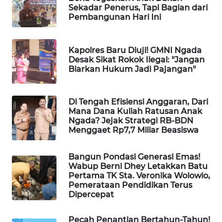
Sekadar Penerus, Tapi Bagian dari
LKKI
Pembangunan Hari Ini
KOPEKLIN
Kapolres Baru Diuji! GMNI Ngada
Desak Sikat Rokok Ilegal: "Jangan
PORTAL
Biarkan Hukum Jadi Pajangan"
KONSUMEN
FORWAMKI
Di Tengah Efisiensi Anggaran, Dari
Mana Dana Kuliah Ratusan Anak
Ngada? Jejak Strategi RB-BDN
ALPERKLINAS
Menggaet Rp7,7 Miliar Beasiswa
FORJASIDA
Bangun Pondasi Generasi Emas!
Wabup Berni Dhey Letakkan Batu
Pertama TK Sta. Veronika Wolowio,
TAMBANG
Pemerataan Pendidikan Terus
NEWS
Dipercepat
SITUNGIR
Pecah Penantian Bertahun-Tahun!