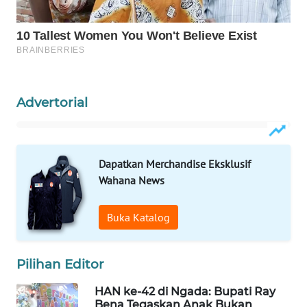
KELISTRIKAN
WALINKI
ID
MAWAKA
Advertorial
ID
MARTABAT
NET
Dapatkan Merchandise Eksklusif
Wahana News
PLN
WATCH
Buka Katalog
MKLI
Pilihan Editor
LPKKI
HAN ke-42 di Ngada: Bupati Ray
Bena Tegaskan Anak Bukan