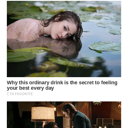
WN
PURWAKARTA
WN
PRIANGAN
TIMUR
WN
SEMARANG
WN
SOLO
WN
BOROBUDUR
WN