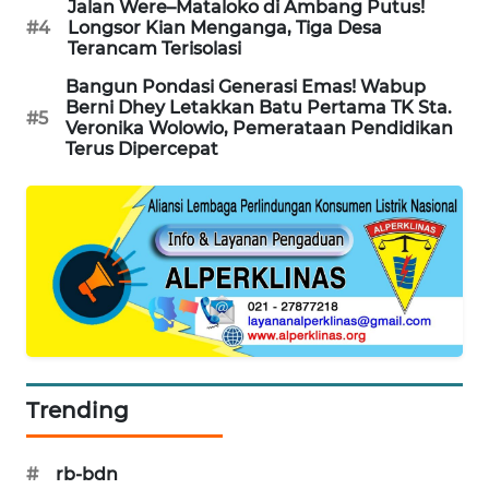
Jalan Were–Mataloko di Ambang Putus!
#4
Longsor Kian Menganga, Tiga Desa
ENERGI
Terancam Terisolasi
NEWS
Bangun Pondasi Generasi Emas! Wabup
Berni Dhey Letakkan Batu Pertama TK Sta.
#5
CILEUNGSI
Veronika Wolowio, Pemerataan Pendidikan
NEWS
Terus Dipercepat
BERKAT
NEWS
BERAMPU
NEWS
ANUGERAH
NEWS
Trending
AKHLAK
ID
#
rb-bdn