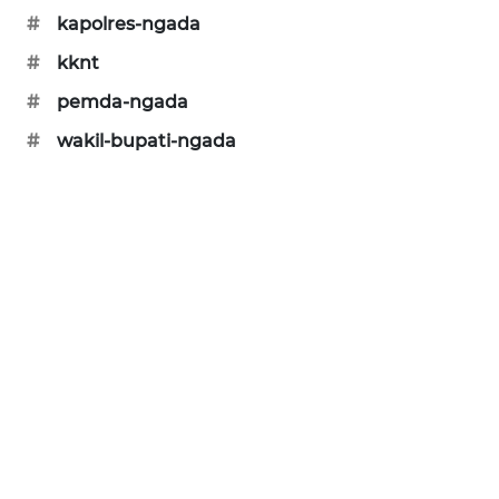
#
kapolres-ngada
PERAPKI
NEWS
#
kknt
#
pemda-ngada
SONYA
#
wakil-bupati-ngada
ASA
NEWS