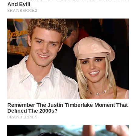
INFRASTRUKTUR
WAHANA
KONSUMEN
WAHANA
LISTRIK
WAHANA
TRAVEL
WAHANA
TV
WAHANANEWS
ID
WAHANANEWS