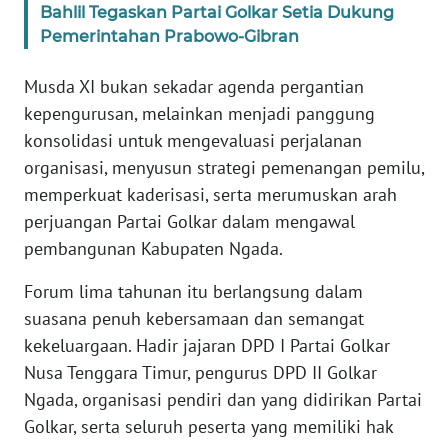
Bahlil Tegaskan Partai Golkar Setia Dukung
Pemerintahan Prabowo-Gibran
WN
JABAR
Musda XI bukan sekadar agenda pergantian
kepengurusan, melainkan menjadi panggung
WN
konsolidasi untuk mengevaluasi perjalanan
BANTEN
organisasi, menyusun strategi pemenangan pemilu,
memperkuat kaderisasi, serta merumuskan arah
WN
NTT
perjuangan Partai Golkar dalam mengawal
pembangunan Kabupaten Ngada.
WN
Forum lima tahunan itu berlangsung dalam
KEPRI
suasana penuh kebersamaan dan semangat
kekeluargaan. Hadir jajaran DPD I Partai Golkar
WN
PAPUA
Nusa Tenggara Timur, pengurus DPD II Golkar
Ngada, organisasi pendiri dan yang didirikan Partai
WN
Golkar, serta seluruh peserta yang memiliki hak
PAPUA