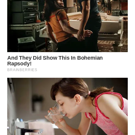
MADURA
WN
SURABAYA
WN
NATUNA
WN
BINTAN
WN
MANDALIKA
WN
LIKUPANG
WN