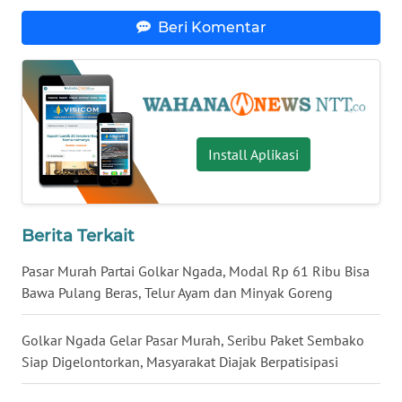
Beri Komentar
WN
KALTENG
WN
KALTARA
Install Aplikasi
WN
KALSEL
Berita Terkait
WN
KALTIM
Pasar Murah Partai Golkar Ngada, Modal Rp 61 Ribu Bisa
Bawa Pulang Beras, Telur Ayam dan Minyak Goreng
WN
SULSEL
Golkar Ngada Gelar Pasar Murah, Seribu Paket Sembako
Siap Digelontorkan, Masyarakat Diajak Berpatisipasi
WN
GORONTALO