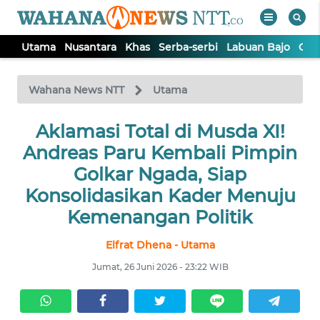
Utama
Nusantara
Khas
Serba-serbi
Labuan Bajo
Opi
WAHANA
Tutup
TV
Wahana News NTT
Utama
Aklamasi Total di Musda XI!
UTAMA
Andreas Paru Kembali Pimpin
NUSANTARA
Golkar Ngada, Siap
Konsolidasikan Kader Menuju
KHAS
Kemenangan Politik
Elfrat Dhena - Utama
SERBA-
SERBI
Jumat, 26 Juni 2026 - 23:22 WIB
LABUAN