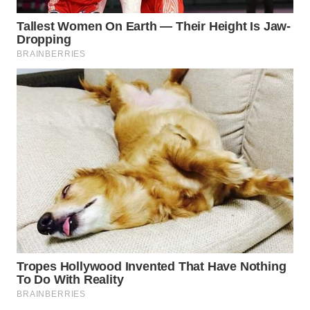
WN
CIREBON
WN
INDRAMAYU
WN
KUNINGAN
WN
MAJALENGKA
WN
SUBANG
WN
SUKABUMI