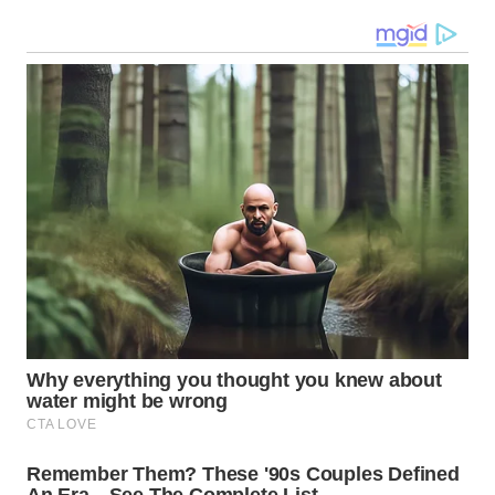
NIAS
WN
LANGKAT
WN
TAPANULI
SELATAN
WN
TANJUNG
LESUNG
WN
KARO
WN
SIMALUNGUN