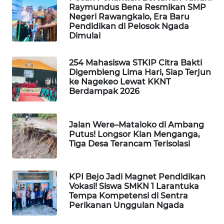
NEWS
Raymundus Bena Resmikan SMP
Negeri Rawangkalo, Era Baru
Pendidikan di Pelosok Ngada
SIDIKALANG
Dimulai
NEWS
254 Mahasiswa STKIP Citra Bakti
SIBARAGAS
Digembleng Lima Hari, Siap Terjun
NEWS
ke Nagekeo Lewat KKNT
Berdampak 2026
METRO
SIANTAR
NEWS
Jalan Were–Mataloko di Ambang
Putus! Longsor Kian Menganga,
Tiga Desa Terancam Terisolasi
METRO
MEDAN
NEWS
KPI Bejo Jadi Magnet Pendidikan
Vokasi! Siswa SMKN 1 Larantuka
Tempa Kompetensi di Sentra
METRO
Perikanan Unggulan Ngada
JAKARTA
NEWS