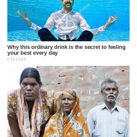
WAHANA
HEALTH
WAHANA
DESA
WISATA
LAPAK
WAHANA
Wahana
Network
KONSUMEN
LISTRIK
MASYARAKAT