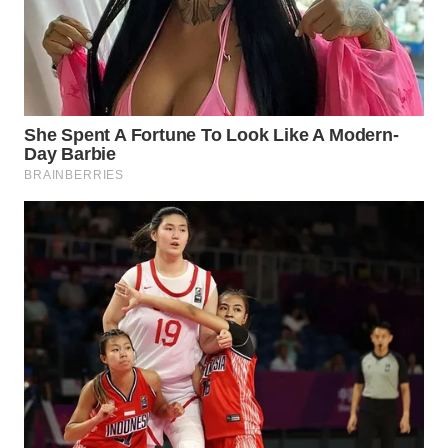
WN
PADANG
LAWAS
WN
SUMEDANG
WN
CIANJUR
WN
KEPULAUAN
SERIBU
WN
TANGERANG
WN
BINJAI