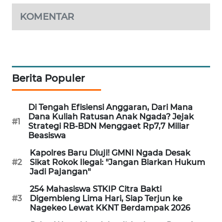
KOMENTAR
KRT
NEWS
KARING
NEWS
Berita Populer
JURNAL
MARITIM
Di Tengah Efisiensi Anggaran, Dari Mana
Dana Kuliah Ratusan Anak Ngada? Jejak
#1
Strategi RB-BDN Menggaet Rp7,7 Miliar
HUMBANG
Beasiswa
NEWS
Kapolres Baru Diuji! GMNI Ngada Desak
#2
Sikat Rokok Ilegal: "Jangan Biarkan Hukum
GARONGGANG
Jadi Pajangan"
NEWS
254 Mahasiswa STKIP Citra Bakti
#3
Digembleng Lima Hari, Siap Terjun ke
FISUELRI
Nagekeo Lewat KKNT Berdampak 2026
ID