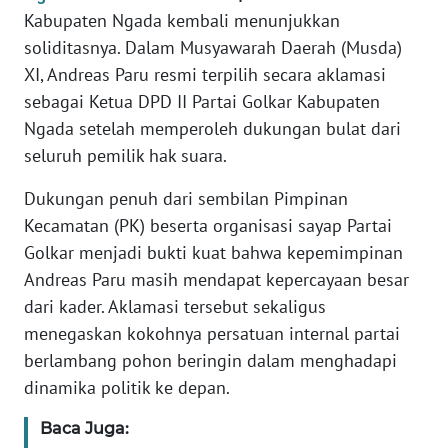
PEDOMAN
Kabupaten Ngada kembali menunjukkan
MEDIA
soliditasnya. Dalam Musyawarah Daerah (Musda)
SIBER
XI, Andreas Paru resmi terpilih secara aklamasi
sebagai Ketua DPD II Partai Golkar Kabupaten
REDAKSI
Ngada setelah memperoleh dukungan bulat dari
KARIR
seluruh pemilik hak suara.
Dukungan penuh dari sembilan Pimpinan
DISCLAIMER
Kecamatan (PK) beserta organisasi sayap Partai
Golkar menjadi bukti kuat bahwa kepemimpinan
Wahana
News
Andreas Paru masih mendapat kepercayaan besar
Regional
dari kader. Aklamasi tersebut sekaligus
menegaskan kokohnya persatuan internal partai
WN
berlambang pohon beringin dalam menghadapi
SUMUT
dinamika politik ke depan.
WN
Baca Juga:
JAKARTA