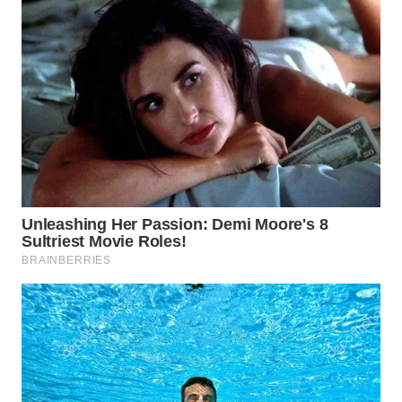
CO ID
WAHANANEWS
NET
WAHANA
SPORT
WAHANA
UMKM
WAHANA
SELEB
WAHANA
PERSONA
WAHANA
OTOMOTIF