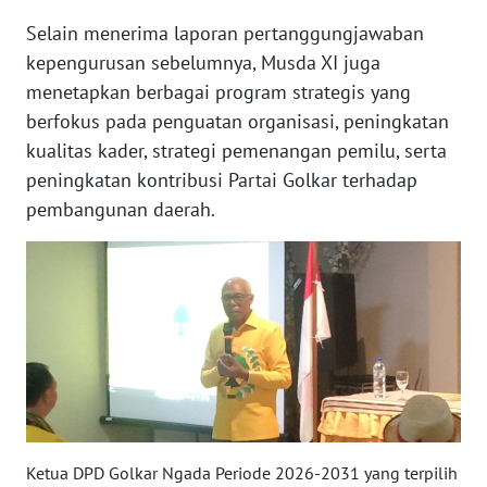
SULTENG
Selain menerima laporan pertanggungjawaban
kepengurusan sebelumnya, Musda XI juga
WN
SULBAR
menetapkan berbagai program strategis yang
berfokus pada penguatan organisasi, peningkatan
WN
kualitas kader, strategi pemenangan pemilu, serta
BABEL
peningkatan kontribusi Partai Golkar terhadap
pembangunan daerah.
WN
SUMBAR
WN
SUMSEL
WN
BENGKULU
WN
Ketua DPD Golkar Ngada Periode 2026-2031 yang terpilih