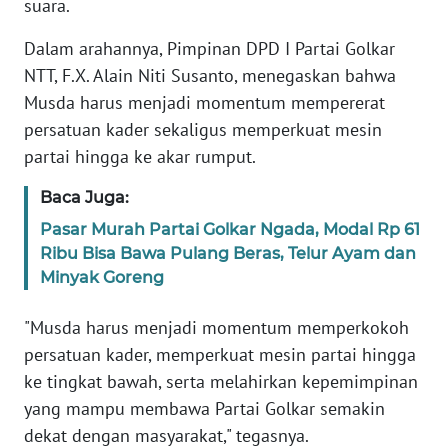
suara.
BARAT
Dalam arahannya, Pimpinan DPD I Partai Golkar
WN
NTT, F.X. Alain Niti Susanto, menegaskan bahwa
RIAU
Musda harus menjadi momentum mempererat
persatuan kader sekaligus memperkuat mesin
WN
partai hingga ke akar rumput.
SERAMBI
Baca Juga:
WN
Pasar Murah Partai Golkar Ngada, Modal Rp 61
JAMBI
Ribu Bisa Bawa Pulang Beras, Telur Ayam dan
Minyak Goreng
WN
SULTRA
"Musda harus menjadi momentum memperkokoh
persatuan kader, memperkuat mesin partai hingga
WN
ke tingkat bawah, serta melahirkan kepemimpinan
NTB
yang mampu membawa Partai Golkar semakin
dekat dengan masyarakat," tegasnya.
WN