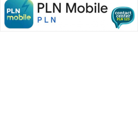
WAHANA MEDIA GROUP
|
|
|
WAHANA NEWS co
WAHANA TANI
WAHANA ADVOKAT
|
|
WAHANA INFRASTRUKTUR
WAHANA KONSUMEN
|
|
|
WAHANA LISTRIK
WAHANA TRAVEL
WAHANA TV
|
|
|
WAHANANEWS id
WAHANANEWS CO ID
WAHANANEWS NET