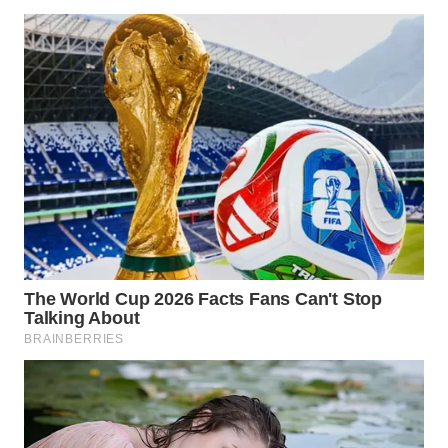
KARAWANG
WN
BEKASI
WN
BOGOR
WN
DEPOK
WN
TAPANULI
UTARA
WN
SAMOSIR