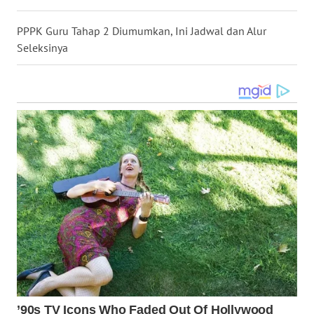
PPPK Guru Tahap 2 Diumumkan, Ini Jadwal dan Alur
WN
Seleksinya
SULUT
WN
MALUKU
WN
MALUT
WN
DAIRI
WN
DANAU
TOBA
WN