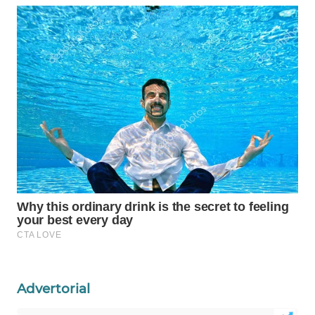
CO ID
WAHANANEWS
NET
WAHANA
SPORT
WAHANA
UMKM
WAHANA
SELEB
WAHANA
PERSONA
Advertorial
WAHANA
OTOMOTIF