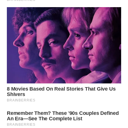
WN
LABUHANBATU
WN
TAPANULI
TENGAH
WN DELI
SERDANG
WN
TEBING
TINGGI
WN
PAKPAK
WN