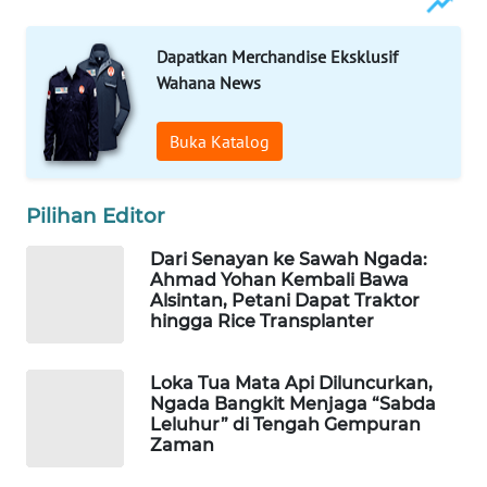
Dapatkan Merchandise Eksklusif
WAHANA
HEALTH
Wahana News
WAHANA
Buka Katalog
DESA
WISATA
Pilihan Editor
LAPAK
Dari Senayan ke Sawah Ngada:
WAHANA
Ahmad Yohan Kembali Bawa
Alsintan, Petani Dapat Traktor
Wahana
hingga Rice Transplanter
Network
Loka Tua Mata Api Diluncurkan,
KONSUMEN
Ngada Bangkit Menjaga “Sabda
LISTRIK
Leluhur” di Tengah Gempuran
Zaman
MASYARAKAT