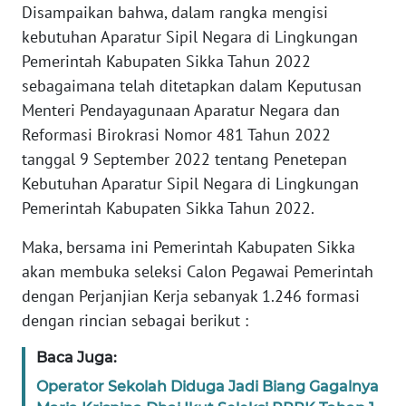
Disampaikan bahwa, dalam rangka mengisi
kebutuhan Aparatur Sipil Negara di Lingkungan
WN
Pemerintah Kabupaten Sikka Tahun 2022
JABAR
sebagaimana telah ditetapkan dalam Keputusan
Menteri Pendayagunaan Aparatur Negara dan
WN
BANTEN
Reformasi Birokrasi Nomor 481 Tahun 2022
tanggal 9 September 2022 tentang Penetepan
WN
Kebutuhan Aparatur Sipil Negara di Lingkungan
NTT
Pemerintah Kabupaten Sikka Tahun 2022.
WN
Maka, bersama ini Pemerintah Kabupaten Sikka
KEPRI
akan membuka seleksi Calon Pegawai Pemerintah
dengan Perjanjian Kerja sebanyak 1.246 formasi
WN
dengan rincian sebagai berikut :
PAPUA
Baca Juga:
WN
Operator Sekolah Diduga Jadi Biang Gagalnya
PAPUA