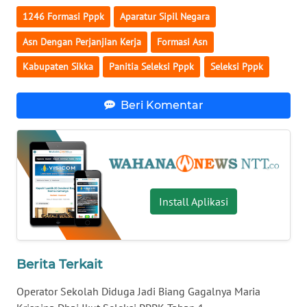
LAMPUNG
1246 Formasi Pppk
Aparatur Sipil Negara
WN
Asn Dengan Perjanjian Kerja
Formasi Asn
JATENG
Kabupaten Sikka
Panitia Seleksi Pppk
Seleksi Pppk
WN
NUSANTARA
Beri Komentar
WN
JOGJA
WN
Install Aplikasi
JATIM
WN
BALI
Berita Terkait
Operator Sekolah Diduga Jadi Biang Gagalnya Maria
WN
KALBAR