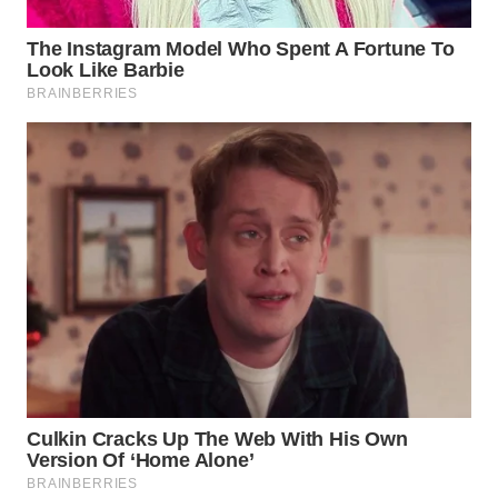
INFRASTRUKTUR
WAHANA
KONSUMEN
WAHANA
LISTRIK
WAHANA
TRAVEL
WAHANA
TV
WAHANANEWS
ID
WAHANANEWS