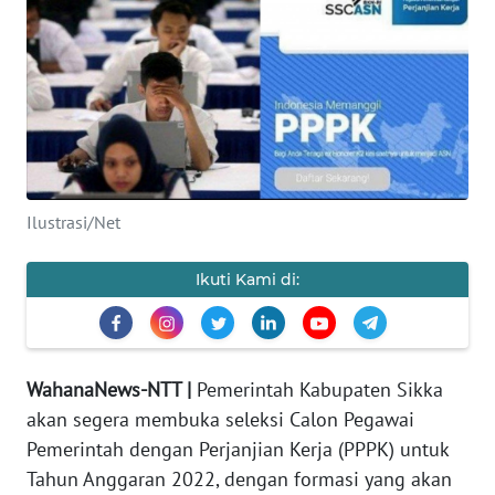
BAJO
OPINI
Informasi
INDEKS
BERITA
Ilustrasi/Net
KONTAK
KAMI
Ikuti Kami di:
INFO
IKLAN
WahanaNews-NTT |
Pemerintah Kabupaten Sikka
akan segera membuka seleksi Calon Pegawai
TENTANG
KAMI
Pemerintah dengan Perjanjian Kerja (PPPK) untuk
Tahun Anggaran 2022, dengan formasi yang akan