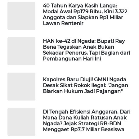
KELISTRIKAN
40 Tahun Karya Kasih Langa:
Modal Awal Rp179 Ribu, Kini 3.322
Anggota dan Siapkan Rp1 Miliar
WALINKI
Lawan Rentenir
ID
HAN ke-42 di Ngada: Bupati Ray
MAWAKA
Bena Tegaskan Anak Bukan
ID
Sekadar Penerus, Tapi Bagian dari
Pembangunan Hari Ini
MARTABAT
NET
Kapolres Baru Diuji! GMNI Ngada
Desak Sikat Rokok Ilegal: "Jangan
PLN
Biarkan Hukum Jadi Pajangan"
WATCH
Di Tengah Efisiensi Anggaran, Dari
MKLI
Mana Dana Kuliah Ratusan Anak
Ngada? Jejak Strategi RB-BDN
LPKKI
Menggaet Rp7,7 Miliar Beasiswa