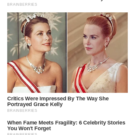
NIAS
WN
LANGKAT
WN
TAPANULI
SELATAN
WN
TANJUNG
LESUNG
WN
KARO
WN
SIMALUNGUN