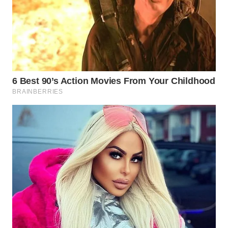
LABUANBAJO
WN
BORNEO
Wahana
Media
Group
WAHANA
NEWS
WAHANA
TANI
WAHANA
ADVOKAT
WAHANA