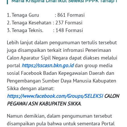
Maria Krispina Dhai Ikut Seleksi PPPK Tahap 1
BARAT
1. Tenaga Guru : 861 Formasi
WN
2. Tenaga Kesehatan : 237 Formasi
RIAU
3. Tenaga Teknis. : 148 Formasi
WN
Lebih lanjut dalam pengumuman tertulis tersebut
SERAMBI
juga disampaikan terkait infromasi Penerimaan
Calon Aparatur Sipil Negara dapat diakses melalui
WN
portal
https://sscasn.bkn.go.id
dan group media
JAMBI
sosial Facebook Badan Kepegawaian Daerah dan
Pengembangan Sumber Daya Manusia Kabupaten
WN
SULTRA
Sikka dengan alamat:
https://www.facebook.com/Groups/SELEKSI
CALON
WN
PEGAWAI ASN KABUPATEN SIKKA
.
NTB
Namun demikian, dalam pengumuman tersebut
disampaikan pula bahwa untuk sementara Portal
WN