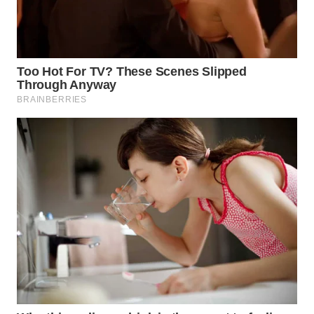
WN
CIREBON
WN
INDRAMAYU
WN
KUNINGAN
WN
MAJALENGKA
WN
SUBANG
WN
SUKABUMI