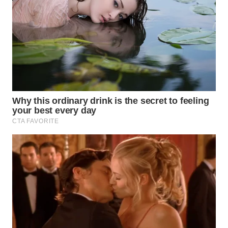
WN
PADANG
LAWAS
WN
SUMEDANG
WN
CIANJUR
WN
KEPULAUAN
SERIBU
WN
TANGERANG
WN
BINJAI