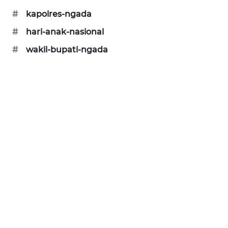
#
kapolres-ngada
ENERGI
NEWS
#
hari-anak-nasional
#
wakil-bupati-ngada
CILEUNGSI
NEWS
BERKAT
NEWS
BERAMPU
NEWS
ANUGERAH
NEWS
AKHLAK
ID