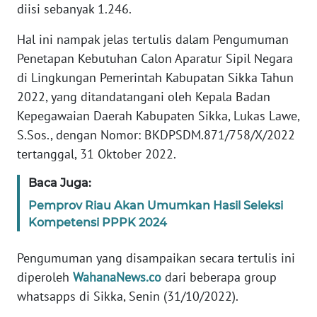
PEDOMAN
diisi sebanyak 1.246.
MEDIA
SIBER
Hal ini nampak jelas tertulis dalam Pengumuman
Penetapan Kebutuhan Calon Aparatur Sipil Negara
REDAKSI
di Lingkungan Pemerintah Kabupatan Sikka Tahun
2022, yang ditandatangani oleh Kepala Badan
KARIR
Kepegawaian Daerah Kabupaten Sikka, Lukas Lawe,
S.Sos., dengan Nomor: BKDPSDM.871/758/X/2022
DISCLAIMER
tertanggal, 31 Oktober 2022.
Wahana
Baca Juga:
News
Pemprov Riau Akan Umumkan Hasil Seleksi
Regional
Kompetensi PPPK 2024
WN
Pengumuman yang disampaikan secara tertulis ini
SUMUT
diperoleh
WahanaNews.co
dari beberapa group
whatsapps di Sikka, Senin (31/10/2022).
WN
JAKARTA