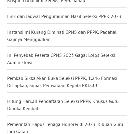
Krispina Dhai Ikut Seleksi PPPK Tahap 1
WN
Link dan Jadwal Pengumuman Hasil Seleksi PPPK 2023
KALTENG
Instansi Ini Kurang Diminati CPNS dan PPPK, Padahal
WN
Gajinya Menggiurkan
KALTARA
Ini Penyebab Peserta CPNS 2023 Gagal Lolos Seleksi
WN
Administrasi
KALSEL
Pemkab Sikka Akan Buka Seleksi PPPK, 1.246 Formasi
WN
Disiapkan, Simak Pernyataan Kepala BKD..!!!
KALTIM
Hitung Hari..!!! Pendaftaran Seleksi PPPK Khusus Guru
WN
Dibuka Kembali
SULSEL
Pemerintah Hapus Tenaga Honorer di 2023, Ribuan Guru
WN
Jadi Galau
GORONTALO