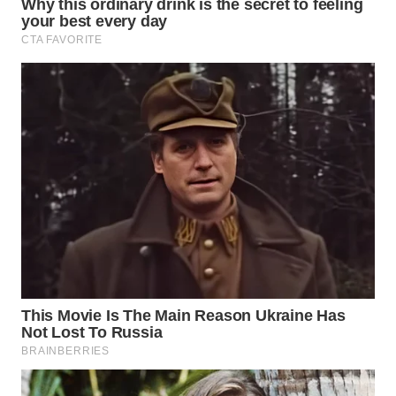
WN
PURWAKARTA
WN
PRIANGAN
TIMUR
WN
SEMARANG
WN
SOLO
WN
BOROBUDUR
WN