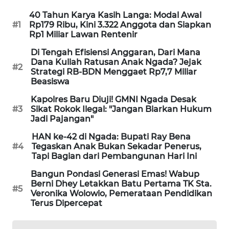
NEWS
40 Tahun Karya Kasih Langa: Modal Awal
#1
Rp179 Ribu, Kini 3.322 Anggota dan Siapkan
SIDIKALANG
Rp1 Miliar Lawan Rentenir
NEWS
Di Tengah Efisiensi Anggaran, Dari Mana
Dana Kuliah Ratusan Anak Ngada? Jejak
#2
SIBARAGAS
Strategi RB-BDN Menggaet Rp7,7 Miliar
NEWS
Beasiswa
Kapolres Baru Diuji! GMNI Ngada Desak
METRO
#3
Sikat Rokok Ilegal: "Jangan Biarkan Hukum
SIANTAR
Jadi Pajangan"
NEWS
HAN ke-42 di Ngada: Bupati Ray Bena
#4
Tegaskan Anak Bukan Sekadar Penerus,
METRO
Tapi Bagian dari Pembangunan Hari Ini
MEDAN
Bangun Pondasi Generasi Emas! Wabup
NEWS
Berni Dhey Letakkan Batu Pertama TK Sta.
#5
Veronika Wolowio, Pemerataan Pendidikan
METRO
Terus Dipercepat
JAKARTA
NEWS