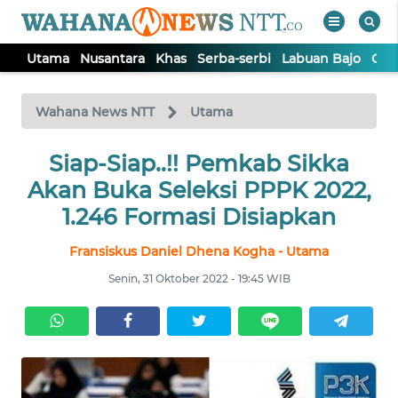
Utama
Nusantara
Khas
Serba-serbi
Labuan Bajo
Opi
WAHANA
Tutup
TV
Wahana News NTT
Utama
Siap-Siap..!! Pemkab Sikka
UTAMA
Akan Buka Seleksi PPPK 2022,
NUSANTARA
1.246 Formasi Disiapkan
Fransiskus Daniel Dhena Kogha - Utama
KHAS
Senin, 31 Oktober 2022 - 19:45 WIB
SERBA-
SERBI
LABUAN