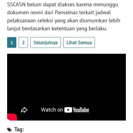
SULTENG
SSCASN belum dapat diakses karena menunggu
dokumen resmi dari Panselnas terkait jadwal
WN
pelaksanaan seleksi yang akan diumumkan lebih
SULBAR
lanjut berdasarkan ketentuan yang berlaku.
WN
1
2
Selanjutnya
Lihat Semua
BABEL
WN
SUMBAR
WN
SUMSEL
WN
BENGKULU
WN
Tag: