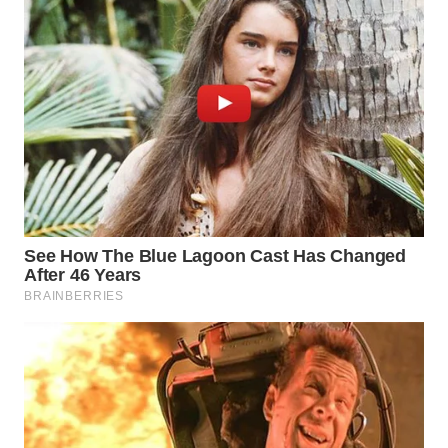
MADURA
WN
SURABAYA
WN
NATUNA
WN
BINTAN
WN
MANDALIKA
WN
LIKUPANG
WN