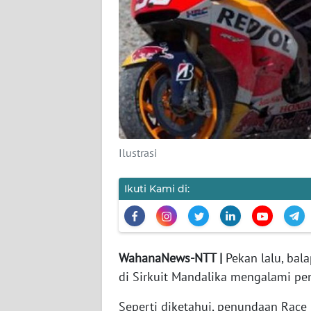
SIBER
REDAKSI
KARIR
DISCLAIMER
Ilustrasi
Wahana
News
Regional
Ikuti Kami di:
WN
SUMUT
WahanaNews-NTT |
Pekan lalu, bal
WN
di Sirkuit Mandalika mengalami p
JAKARTA
Seperti diketahui, penundaan Race 