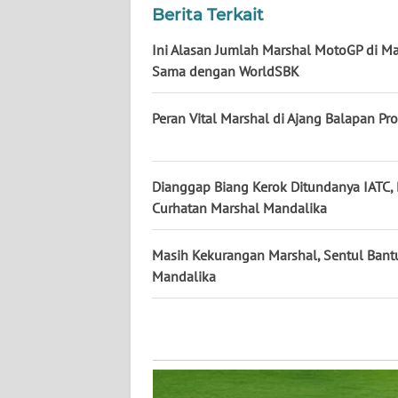
Berita Terkait
WN
KALTENG
Ini Alasan Jumlah Marshal MotoGP di M
Sama dengan WorldSBK
WN
KALTARA
Peran Vital Marshal di Ajang Balapan Pro
WN
KALSEL
Dianggap Biang Kerok Ditundanya IATC, 
Curhatan Marshal Mandalika
WN
KALTIM
Masih Kekurangan Marshal, Sentul Bantu
Mandalika
WN
SULSEL
WN
GORONTALO