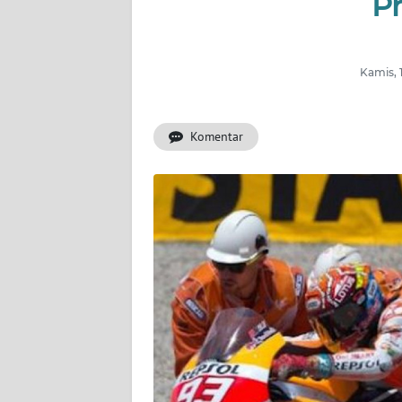
Pr
OPINI
Informasi
Kamis, 
INDEKS
BERITA
Komentar
KONTAK
KAMI
INFO
IKLAN
TENTANG
KAMI
PEDOMAN
MEDIA