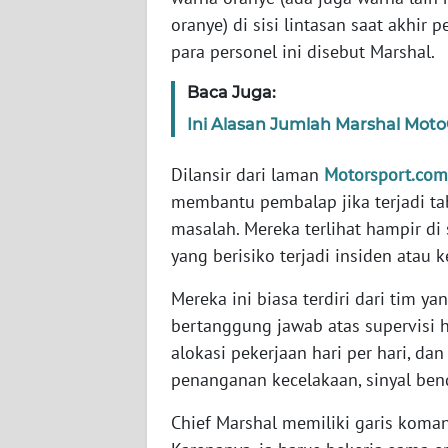
oranye) di sisi lintasan saat akhir
WN
para personel ini disebut Marshal.
RIAU
Baca Juga:
WN
Ini Alasan Jumlah Marshal Mo
SERAMBI
Dilansir dari laman
Motorsport.com
WN
membantu pembalap jika terjadi ta
JAMBI
masalah. Mereka terlihat hampir di 
WN
yang berisiko terjadi insiden atau 
SULTRA
Mereka ini biasa terdiri dari tim ya
bertanggung jawab atas supervisi h
WN
NTB
alokasi pekerjaan hari per hari, d
penanganan kecelakaan, sinyal be
WN
Chief Marshal memiliki garis koman
SULTENG