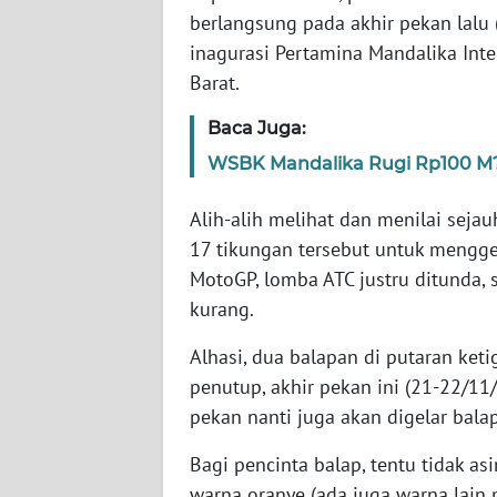
WN
berlangsung pada akhir pekan lalu 
JABAR
inagurasi Pertamina Mandalika Inte
Barat.
WN
BANTEN
Baca Juga:
WSBK Mandalika Rugi Rp100 M
WN
NTT
Alih-alih melihat dan menilai sej
17 tikungan tersebut untuk mengge
WN
MotoGP, lomba ATC justru ditunda,
KEPRI
kurang.
WN
Alhasi, dua balapan di putaran ket
PAPUA
penutup, akhir pekan ini (21-22/11/
pekan nanti juga akan digelar bal
WN
PAPUA
Bagi pencinta balap, tentu tidak a
BARAT
warna oranye (ada juga warna lain