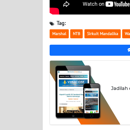
WN
JATENG
Tag:
WN
Marshal
NTB
Sirkuit Mandalika
Wa
NUSANTARA
WN
JOGJA
WN
JATIM
Jadilah
WN
BALI
WN
KALBAR