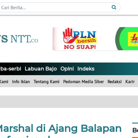
ba-serbi
Labuan Bajo
Opini
Indeks
Kami
Info Iklan
Tentang Kami
Pedoman Media Siber
Redaksi
Karir
arshal di Ajang Balapan
B