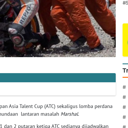
#
T
#
#
apan Asia Talent Cup (ATC) sekaligus lomba perdana
#
enundaan lantaran masalah
Marshal
.
#
1 dan 2 putaran ketiga ATC sedianya dijadwalkan
#