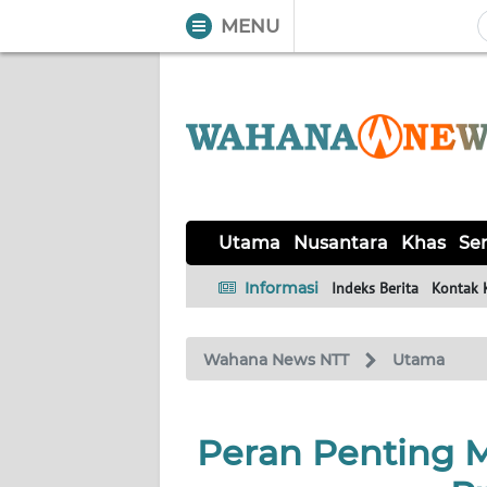
MENU
WAHANA
Tutup
TV
UTAMA
NUSANTARA
Utama
Nusantara
Khas
Ser
KHAS
Informasi
Indeks Berita
Kontak 
SERBA-
Wahana News NTT
Utama
SERBI
LABUAN
Peran Penting M
BAJO