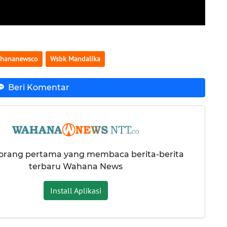
hananewsco
Wsbk Mandalika
Beri Komentar
 orang pertama yang membaca berita-berita
terbaru Wahana News
Install Aplikasi