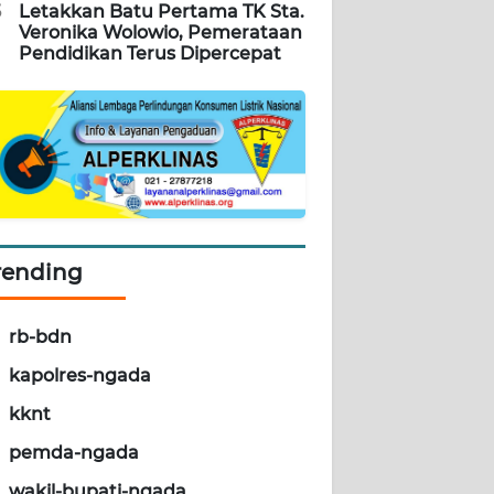
5
Letakkan Batu Pertama TK Sta.
Veronika Wolowio, Pemerataan
Pendidikan Terus Dipercepat
rending
rb-bdn
kapolres-ngada
kknt
pemda-ngada
wakil-bupati-ngada