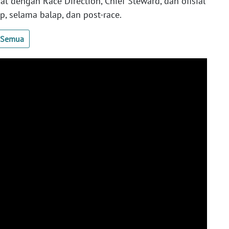
at dengan Race Direction, Chief Steward, dan ofisial
p, selama balap, dan post-race.
t Semua