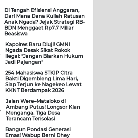
Di Tengah Efisiensi Anggaran,
Dari Mana Dana Kuliah Ratusan
Anak Ngada? Jejak Strategi RB-
BDN Menggaet Rp7,7 Miliar
Beasiswa
Kapolres Baru Diuji! GMNI
Ngada Desak Sikat Rokok
2
Ilegal: "Jangan Biarkan Hukum
Jadi Pajangan"
254 Mahasiswa STKIP Citra
Bakti Digembleng Lima Hari,
3
Siap Terjun ke Nagekeo Lewat
KKNT Berdampak 2026
Jalan Were–Mataloko di
Ambang Putus! Longsor Kian
4
Menganga, Tiga Desa
Terancam Terisolasi
Bangun Pondasi Generasi
Emas! Wabup Berni Dhey