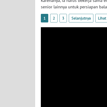
Karenanya, ia harus bekerja sama er
senior lainnya untuk persiapan bala
WN
SULBAR
1
2
3
Selanjutnya
Liha
WN
BABEL
WN
SUMBAR
WN
SUMSEL
WN
BENGKULU
WN
LAMPUNG