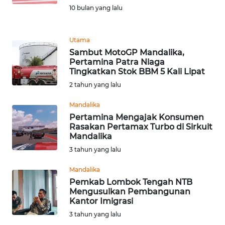
PEDOMAN
10 bulan yang lalu
MEDIA
SIBER
Utama
REDAKSI
Sambut MotoGP Mandalika,
Pertamina Patra Niaga
Tingkatkan Stok BBM 5 Kali Lipat
KARIR
2 tahun yang lalu
DISCLAIMER
Mandalika
Pertamina Mengajak Konsumen
Rasakan Pertamax Turbo di Sirkuit
Wahana
Mandalika
News
Regional
3 tahun yang lalu
Mandalika
WN
Pemkab Lombok Tengah NTB
SUMUT
Mengusulkan Pembangunan
Kantor Imigrasi
WN
3 tahun yang lalu
JAKARTA