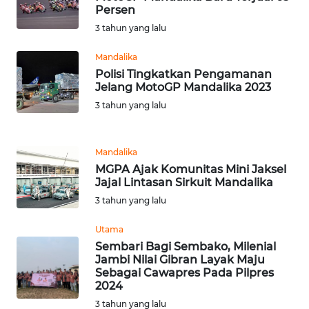
BARAT
Persen
3 tahun yang lalu
WN
Mandalika
RIAU
Polisi Tingkatkan Pengamanan
Jelang MotoGP Mandalika 2023
WN
3 tahun yang lalu
SERAMBI
WN
Mandalika
JAMBI
MGPA Ajak Komunitas Mini Jaksel
Jajal Lintasan Sirkuit Mandalika
WN
3 tahun yang lalu
SULTRA
Utama
Sembari Bagi Sembako, Milenial
WN
Jambi Nilai Gibran Layak Maju
NTB
Sebagai Cawapres Pada Pilpres
2024
WN
3 tahun yang lalu