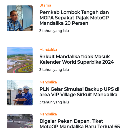
Utama
Pemkab Lombok Tengah dan
WN
MGPA Sepakat Pajak MotoGP
JABAR
Mandalika 20 Persen
3 tahun yang lalu
WN
BANTEN
Mandalika
WN
Sirkuit Mandalika tidak Masuk
NTT
Kalender World Superbike 2024
3 tahun yang lalu
WN
Mandalika
KEPRI
PLN Gelar Simulasi Backup UPS di
area VIP Village Sirkuit Mandalika
WN
3 tahun yang lalu
PAPUA
Mandalika
WN
Digelar Pekan Depan, Tiket
PAPUA
MotoGP Mandalika Baru Terjual 65