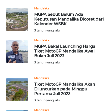
KARAWANG
Mandalika
MGPA Sebut Belum Ada
WN
Keputusan Mandalika Dicoret dari
BEKASI
Kalender WSBK
3 tahun yang lalu
WN
BOGOR
Mandalika
MGPA Bakal Launching Harga
Tiket MotoGP Mandalika Awal
WN
Bulan Juli 2023
DEPOK
3 tahun yang lalu
WN
TAPANULI
Mandalika
UTARA
Tiket MotoGP Mandalika Akan
Diluncurkan pada Minggu
Pertama Juli 2023
WN
SAMOSIR
3 tahun yang lalu
Mandalika