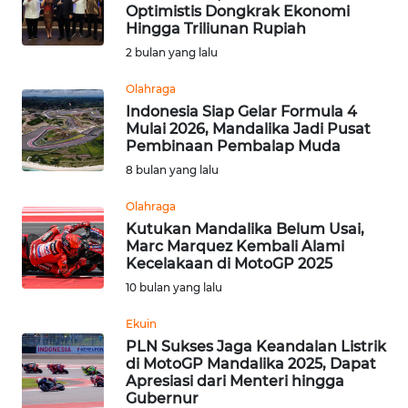
BAJO
Optimistis Dongkrak Ekonomi
Hingga Triliunan Rupiah
OPINI
2 bulan yang lalu
Olahraga
Informasi
Indonesia Siap Gelar Formula 4
Mulai 2026, Mandalika Jadi Pusat
INDEKS
Pembinaan Pembalap Muda
BERITA
8 bulan yang lalu
Olahraga
KONTAK
Kutukan Mandalika Belum Usai,
KAMI
Marc Marquez Kembali Alami
Kecelakaan di MotoGP 2025
INFO
10 bulan yang lalu
IKLAN
Ekuin
TENTANG
PLN Sukses Jaga Keandalan Listrik
di MotoGP Mandalika 2025, Dapat
KAMI
Apresiasi dari Menteri hingga
Gubernur