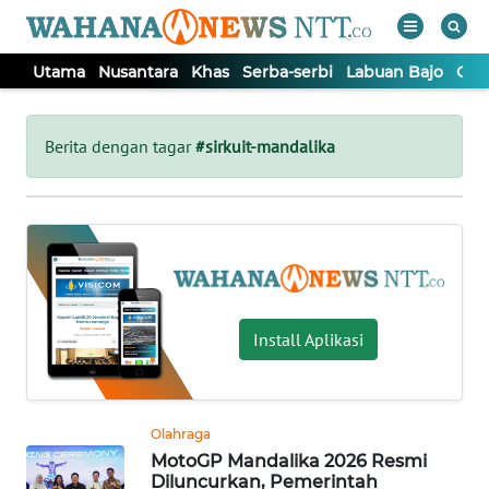
Utama
Nusantara
Khas
Serba-serbi
Labuan Bajo
Opi
WAHANA
Tutup
TV
Berita dengan tagar
#sirkuit-mandalika
UTAMA
NUSANTARA
KHAS
Install Aplikasi
SERBA-
SERBI
Olahraga
MotoGP Mandalika 2026 Resmi
LABUAN
Diluncurkan, Pemerintah