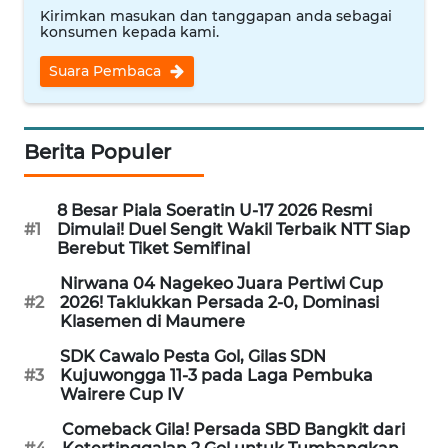
Kirimkan masukan dan tanggapan anda sebagai
konsumen kepada kami.
WN
CIREBON
Suara Pembaca
WN
INDRAMAYU
Berita Populer
WN
8 Besar Piala Soeratin U-17 2026 Resmi
KUNINGAN
#1
Dimulai! Duel Sengit Wakil Terbaik NTT Siap
Berebut Tiket Semifinal
WN
Nirwana 04 Nagekeo Juara Pertiwi Cup
MAJALENGKA
#2
2026! Taklukkan Persada 2-0, Dominasi
Klasemen di Maumere
WN
SDK Cawalo Pesta Gol, Gilas SDN
SUBANG
#3
Kujuwongga 11-3 pada Laga Pembuka
Wairere Cup IV
WN
Comeback Gila! Persada SBD Bangkit dari
SUKABUMI