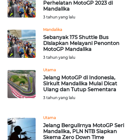
LAMPUNG
Perhelatan MotoGP 2023 di
Mandalika
3 tahun yang lalu
WN
JATENG
Mandalika
Sebanyak 175 Shuttle Bus
WN
Disiapkan Melayani Penonton
NUSANTARA
MotoGP Mandalika
3 tahun yang lalu
WN
Utama
JOGJA
Jelang MotoGP di Indonesia,
Sirkuit Mandalika Mulai Dicat
WN
Ulang dan Tutup Sementara
JATIM
3 tahun yang lalu
WN
BALI
Utama
Jelang Bergulirnya MotoGP Seri
Mandalika, PLN NTB Siapkan
WN
Skema Zero Down Time
KALBAR