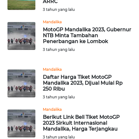
ARRC
WN
3 tahun yang lalu
LABUHANBATU
Mandalika
MotoGP Mandalika 2023, Gubernur
WN
NTB Minta Tambahan
TAPANULI
Penerbangan ke Lombok
TENGAH
3 tahun yang lalu
WN DELI
SERDANG
Mandalika
Daftar Harga Tiket MotoGP
Mandalika 2023, Dijual Mulai Rp
WN
250 Ribu
TEBING
3 tahun yang lalu
TINGGI
Mandalika
WN
Berikut Link Beli Tiket MotoGP
PAKPAK
2023 Sirkuit Internasional
Mandalika, Harga Terjangkau
WN
3 tahun yang lalu