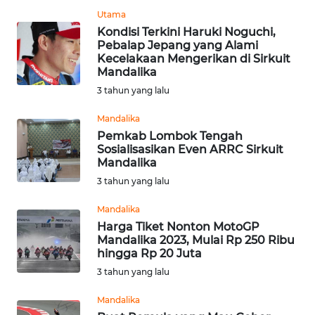
Utama
Kondisi Terkini Haruki Noguchi,
WN
Pebalap Jepang yang Alami
SULUT
Kecelakaan Mengerikan di Sirkuit
Mandalika
WN
3 tahun yang lalu
MALUKU
Mandalika
Pemkab Lombok Tengah
WN
Sosialisasikan Even ARRC Sirkuit
MALUT
Mandalika
3 tahun yang lalu
WN
DAIRI
Mandalika
Harga Tiket Nonton MotoGP
Mandalika 2023, Mulai Rp 250 Ribu
WN
hingga Rp 20 Juta
DANAU
TOBA
3 tahun yang lalu
Mandalika
WN