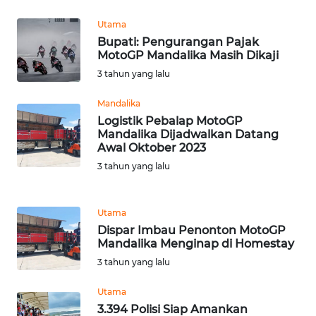
SULTENG
Utama
Bupati: Pengurangan Pajak
WN
MotoGP Mandalika Masih Dikaji
SULBAR
3 tahun yang lalu
WN
Mandalika
BABEL
Logistik Pebalap MotoGP
Mandalika Dijadwalkan Datang
WN
Awal Oktober 2023
SUMBAR
3 tahun yang lalu
WN
Utama
SUMSEL
Dispar Imbau Penonton MotoGP
Mandalika Menginap di Homestay
WN
3 tahun yang lalu
BENGKULU
Utama
WN
3.394 Polisi Siap Amankan