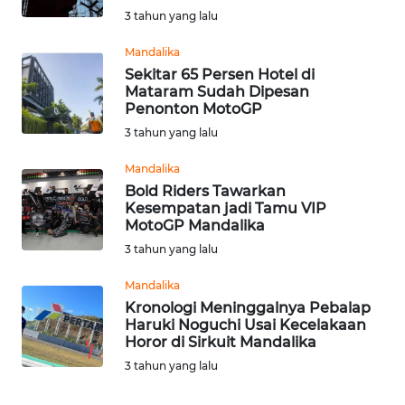
3 tahun yang lalu
WN
Mandalika
KALTENG
Sekitar 65 Persen Hotel di
Mataram Sudah Dipesan
Penonton MotoGP
WN
KALTARA
3 tahun yang lalu
Mandalika
WN
Bold Riders Tawarkan
KALSEL
Kesempatan jadi Tamu VIP
MotoGP Mandalika
WN
3 tahun yang lalu
KALTIM
Mandalika
Kronologi Meninggalnya Pebalap
WN
Haruki Noguchi Usai Kecelakaan
SULSEL
Horor di Sirkuit Mandalika
3 tahun yang lalu
WN
GORONTALO