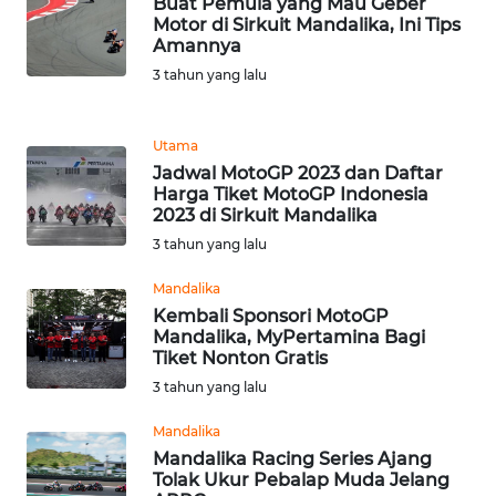
Buat Pemula yang Mau Geber
NIAS
Motor di Sirkuit Mandalika, Ini Tips
Amannya
WN
3 tahun yang lalu
LANGKAT
Utama
WN
Jadwal MotoGP 2023 dan Daftar
TAPANULI
Harga Tiket MotoGP Indonesia
SELATAN
2023 di Sirkuit Mandalika
3 tahun yang lalu
WN
TANJUNG
Mandalika
LESUNG
Kembali Sponsori MotoGP
Mandalika, MyPertamina Bagi
Tiket Nonton Gratis
WN
KARO
3 tahun yang lalu
Mandalika
WN
Mandalika Racing Series Ajang
SIMALUNGUN
Tolak Ukur Pebalap Muda Jelang