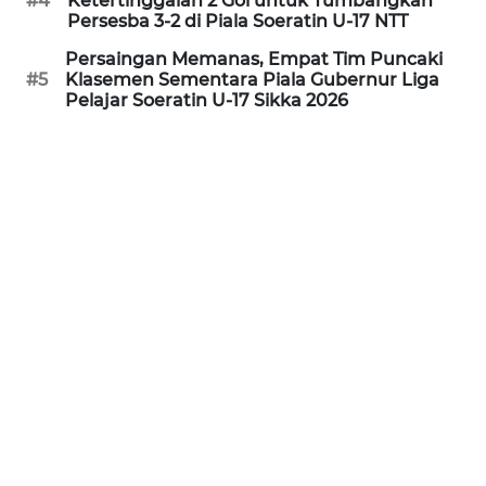
#4
Ketertinggalan 2 Gol untuk Tumbangkan
Persesba 3-2 di Piala Soeratin U-17 NTT
WN
Persaingan Memanas, Empat Tim Puncaki
PURWAKARTA
#5
Klasemen Sementara Piala Gubernur Liga
Pelajar Soeratin U-17 Sikka 2026
WN
PRIANGAN
TIMUR
WN
SEMARANG
WN
SOLO
WN
BOROBUDUR
WN