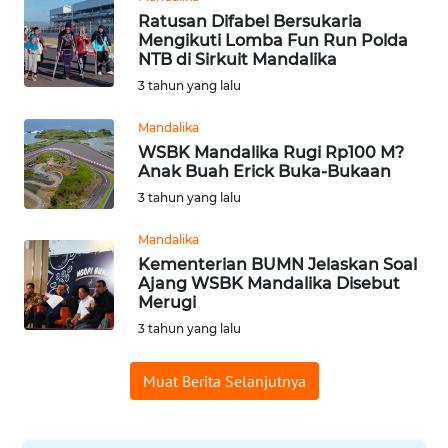
WN
Ratusan Difabel Bersukaria
PADANG
Mengikuti Lomba Fun Run Polda
LAWAS
NTB di Sirkuit Mandalika
3 tahun yang lalu
WN
SUMEDANG
Mandalika
WSBK Mandalika Rugi Rp100 M?
Anak Buah Erick Buka-Bukaan
WN
3 tahun yang lalu
CIANJUR
Mandalika
WN
Kementerian BUMN Jelaskan Soal
KEPULAUAN
Ajang WSBK Mandalika Disebut
SERIBU
Merugi
3 tahun yang lalu
WN
TANGERANG
Muat Berita Selanjutnya
WN
BINJAI