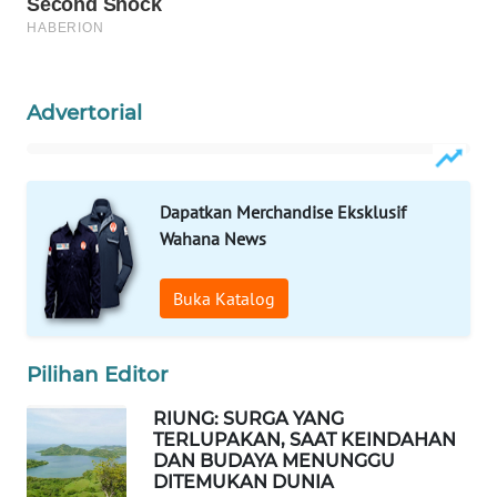
LABUANBAJO
WN
BORNEO
Advertorial
Wahana
Media
Group
Dapatkan Merchandise Eksklusif
WAHANA
Wahana News
NEWS
Buka Katalog
WAHANA
TANI
Pilihan Editor
WAHANA
RIUNG: SURGA YANG
ADVOKAT
TERLUPAKAN, SAAT KEINDAHAN
DAN BUDAYA MENUNGGU
WAHANA
DITEMUKAN DUNIA