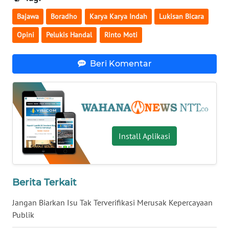
SULTENG
Bajawa
Boradho
Karya Karya Indah
Lukisan Bicara
WN
Opini
Pelukis Handal
Rinto Moti
SULBAR
Beri Komentar
WN
BABEL
WN
SUMBAR
Install Aplikasi
WN
SUMSEL
Berita Terkait
WN
BENGKULU
Jangan Biarkan Isu Tak Terverifikasi Merusak Kepercayaan
Publik
WN