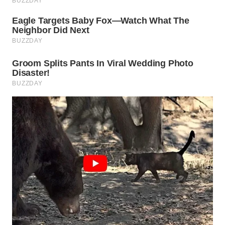
WN
PADANG
LAWAS
WN
SUMEDANG
WN
CIANJUR
WN
KEPULAUAN
SERIBU
WN
TANGERANG
WN
BINJAI