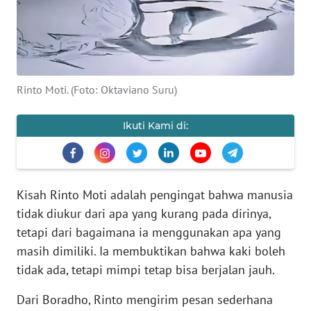
PEDOMAN
MEDIA
SIBER
REDAKSI
Rinto Moti. (Foto: Oktaviano Suru)
KARIR
Ikuti Kami di:
DISCLAIMER
Wahana
News
Kisah Rinto Moti adalah pengingat bahwa manusia
Regional
tidak diukur dari apa yang kurang pada dirinya,
tetapi dari bagaimana ia menggunakan apa yang
WN
masih dimiliki. Ia membuktikan bahwa kaki boleh
SUMUT
tidak ada, tetapi mimpi tetap bisa berjalan jauh.
WN
Dari Boradho, Rinto mengirim pesan sederhana
JAKARTA