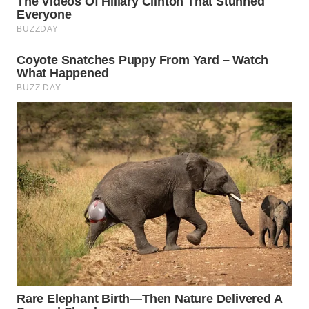
MADURA
WN
SURABAYA
WN
NATUNA
WN
BINTAN
WN
MANDALIKA
WN
LIKUPANG
WN