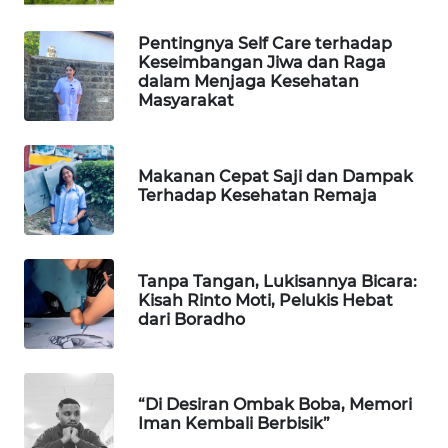
INFRASTRUKTUR
Pentingnya Self Care terhadap
WAHANA
Keseimbangan Jiwa dan Raga
KONSUMEN
dalam Menjaga Kesehatan
Masyarakat
WAHANA
LISTRIK
Makanan Cepat Saji dan Dampak
Terhadap Kesehatan Remaja
WAHANA
TRAVEL
Tanpa Tangan, Lukisannya Bicara:
WAHANA
Kisah Rinto Moti, Pelukis Hebat
TV
dari Boradho
WAHANANEWS
ID
“Di Desiran Ombak Boba, Memori
Iman Kembali Berbisik”
WAHANANEWS