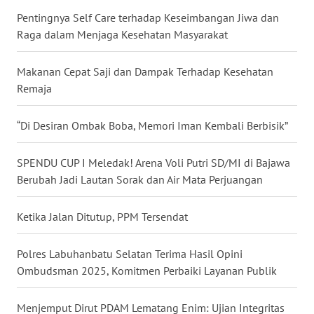
LAMPUNG
Pentingnya Self Care terhadap Keseimbangan Jiwa dan
Raga dalam Menjaga Kesehatan Masyarakat
WN
JATENG
Makanan Cepat Saji dan Dampak Terhadap Kesehatan
Remaja
WN
NUSANTARA
“Di Desiran Ombak Boba, Memori Iman Kembali Berbisik”
WN
JOGJA
SPENDU CUP I Meledak! Arena Voli Putri SD/MI di Bajawa
Berubah Jadi Lautan Sorak dan Air Mata Perjuangan
WN
JATIM
Ketika Jalan Ditutup, PPM Tersendat
WN
Polres Labuhanbatu Selatan Terima Hasil Opini
BALI
Ombudsman 2025, Komitmen Perbaiki Layanan Publik
WN
Menjemput Dirut PDAM Lematang Enim: Ujian Integritas
KALBAR