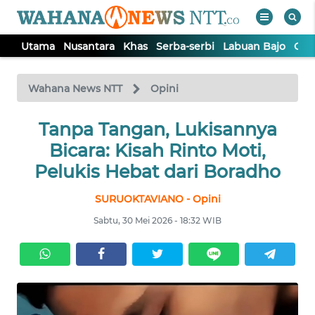
Utama
Nusantara
Khas
Serba-serbi
Labuan Bajo
Opi
WAHANA
Tutup
TV
Wahana News NTT
Opini
Tanpa Tangan, Lukisannya
UTAMA
Bicara: Kisah Rinto Moti,
NUSANTARA
Pelukis Hebat dari Boradho
SURUOKTAVIANO - Opini
KHAS
Sabtu, 30 Mei 2026 - 18:32 WIB
SERBA-
SERBI
LABUAN