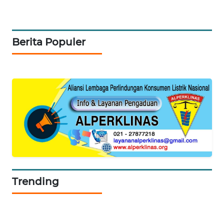
WAHANA
HEALTH
Berita Populer
WAHANA
DESA
WISATA
LAPAK
WAHANA
Wahana
Network
Trending
KONSUMEN
LISTRIK
MASYARAKAT