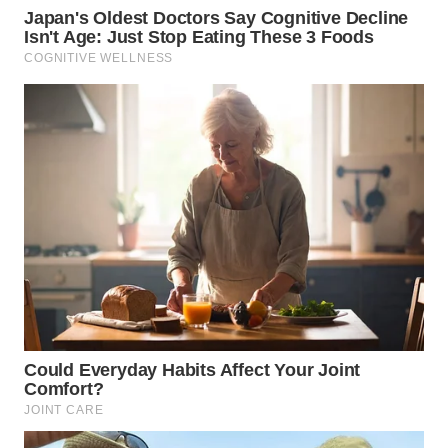
WN
SULUT
WN
MALUKU
WN
MALUT
WN
DAIRI
WN
DANAU
TOBA
WN