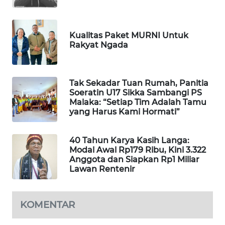
CO ID
WAHANANEWS
Kualitas Paket MURNI Untuk
NET
Rakyat Ngada
WAHANA
SPORT
Tak Sekadar Tuan Rumah, Panitia
Soeratin U17 Sikka Sambangi PS
Malaka: “Setiap Tim Adalah Tamu
WAHANA
yang Harus Kami Hormati”
UMKM
WAHANA
40 Tahun Karya Kasih Langa:
Modal Awal Rp179 Ribu, Kini 3.322
SELEB
Anggota dan Siapkan Rp1 Miliar
Lawan Rentenir
WAHANA
PERSONA
KOMENTAR
WAHANA
OTOMOTIF