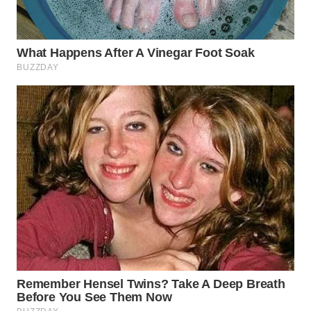
KARAWANG
WN
BEKASI
WN
BOGOR
WN
DEPOK
WN
TAPANULI
UTARA
WN
SAMOSIR