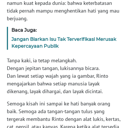
namun kuat kepada dunia: bahwa keterbatasan
tidak pernah mampu menghentikan hati yang mau
WN
berjuang.
JABAR
Baca Juga:
WN
Jangan Biarkan Isu Tak Terverifikasi Merusak
BANTEN
Kepercayaan Publik
WN
Tanpa kaki, ia tetap melangkah.
NTT
Dengan jepitan tangan, lukisannya bicara.
Dan lewat setiap wajah yang ia gambar, Rinto
WN
mengajarkan bahwa setiap manusia layak
KEPRI
dikenang, layak dihargai, dan layak dicintai.
WN
Semoga kisah ini sampai ke hati banyak orang
PAPUA
baik. Semoga ada tangan-tangan tulus yang
tergerak membantu Rinto dengan alat lukis, kertas,
WN
PAPUA
cat, pensil, atau kanvas. Karena ketika alat tersedia,