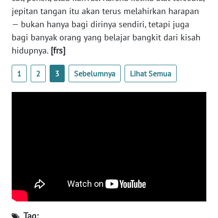
BARAT
jepitan tangan itu akan terus melahirkan harapan
— bukan hanya bagi dirinya sendiri, tetapi juga
WN
bagi banyak orang yang belajar bangkit dari kisah
RIAU
hidupnya.
[frs]
WN
1
2
3
Sebelumnya
Lihat Semua
SERAMBI
WN
JAMBI
WN
SULTRA
WN
NTB
WN
Tag: