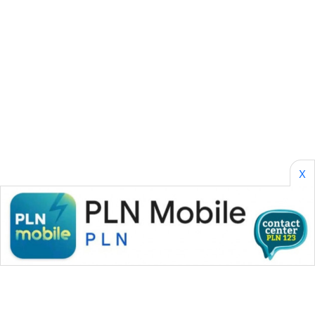
ENERGI
NEWS
CILEUNGSI
NEWS
BERKAT
NEWS
X
BERAMPU
NEWS
ANUGERAH
NEWS
AKHLAK
ID