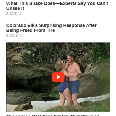
WN
PURWAKARTA
WN
PRIANGAN
TIMUR
WN
SEMARANG
WN
SOLO
WN
BOROBUDUR
WN