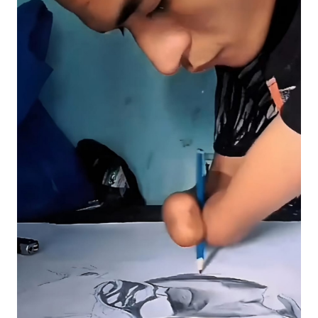
BAJO
OPINI
Informasi
INDEKS
BERITA
KONTAK
KAMI
INFO
IKLAN
TENTANG
KAMI