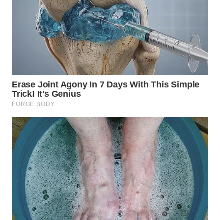
WN
LABUHANBATU
WN
TAPANULI
TENGAH
WN DELI
SERDANG
WN
TEBING
TINGGI
WN
PAKPAK
WN