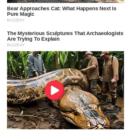
WN
CIREBON
WN
INDRAMAYU
WN
KUNINGAN
WN
MAJALENGKA
WN
SUBANG
WN
SUKABUMI