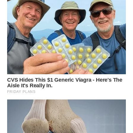
NIAS
WN
LANGKAT
WN
TAPANULI
SELATAN
WN
TANJUNG
LESUNG
WN
KARO
WN
SIMALUNGUN