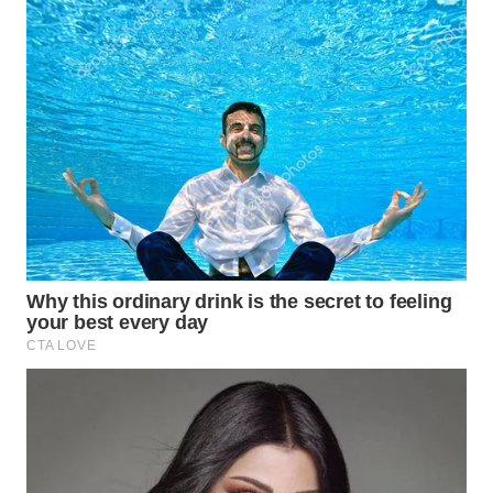
KELISTRIKAN
WALINKI
ID
MAWAKA
ID
MARTABAT
NET
PLN
WATCH
MKLI
LPKKI