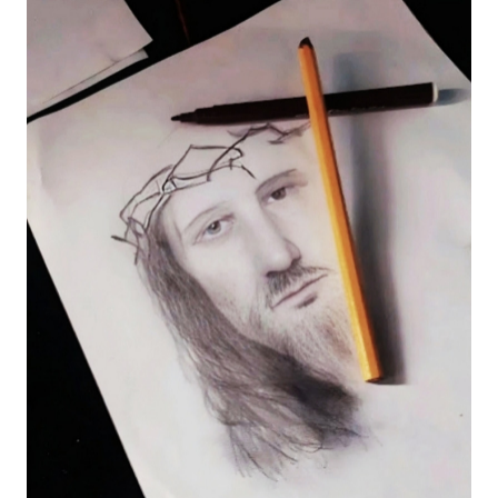
WN
LABUHANBATU
WN
TAPANULI
TENGAH
WN DELI
SERDANG
WN
TEBING
TINGGI
WN
PAKPAK
WN