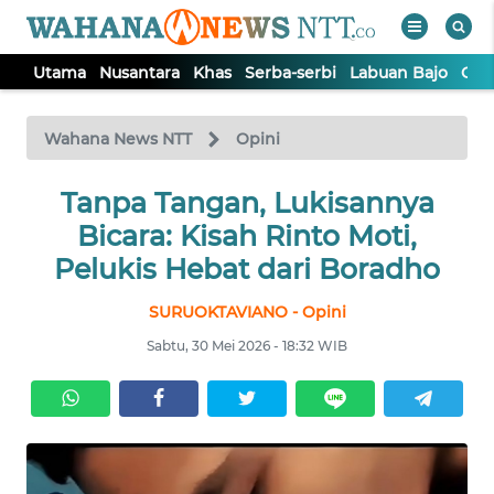
Utama
Nusantara
Khas
Serba-serbi
Labuan Bajo
Opi
WAHANA
Tutup
TV
Wahana News NTT
Opini
Tanpa Tangan, Lukisannya
UTAMA
Bicara: Kisah Rinto Moti,
NUSANTARA
Pelukis Hebat dari Boradho
SURUOKTAVIANO - Opini
KHAS
Sabtu, 30 Mei 2026 - 18:32 WIB
SERBA-
SERBI
LABUAN