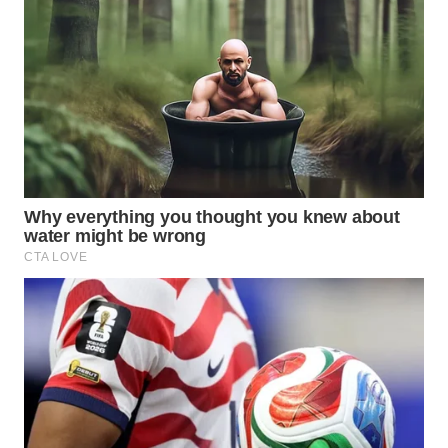
INFRASTRUKTUR
WAHANA
KONSUMEN
WAHANA
LISTRIK
WAHANA
TRAVEL
WAHANA
TV
WAHANANEWS
ID
WAHANANEWS