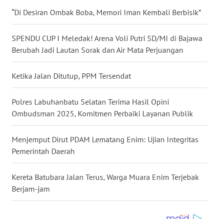
MADURA
“Di Desiran Ombak Boba, Memori Iman Kembali Berbisik”
WN
SPENDU CUP I Meledak! Arena Voli Putri SD/MI di Bajawa
SURABAYA
Berubah Jadi Lautan Sorak dan Air Mata Perjuangan
WN
Ketika Jalan Ditutup, PPM Tersendat
NATUNA
Polres Labuhanbatu Selatan Terima Hasil Opini
WN
BINTAN
Ombudsman 2025, Komitmen Perbaiki Layanan Publik
WN
Menjemput Dirut PDAM Lematang Enim: Ujian Integritas
MANDALIKA
Pemerintah Daerah
WN
Kereta Batubara Jalan Terus, Warga Muara Enim Terjebak
LIKUPANG
Berjam-jam
WN