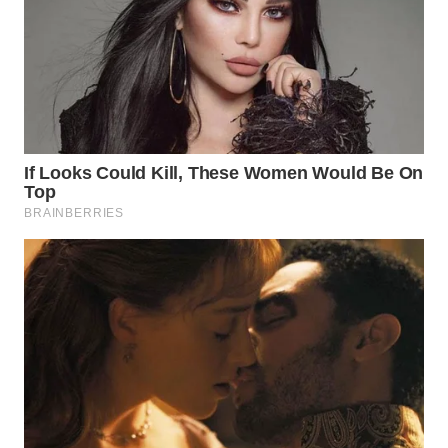
LKKI
KOPEKLIN
PORTAL
KONSUMEN
FORWAMKI
ALPERKLINAS
FORJASIDA
TAMBANG
NEWS
SITUNGIR