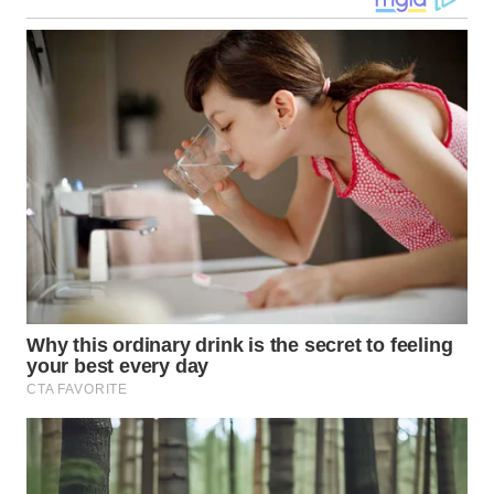
LABUANBAJO
WN
BORNEO
Wahana
Media
Group
WAHANA
NEWS
WAHANA
TANI
WAHANA
ADVOKAT
WAHANA