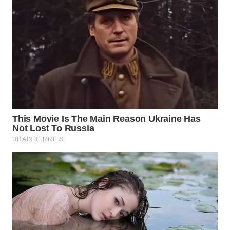
ENERGI
NEWS
CILEUNGSI
NEWS
BERKAT
NEWS
BERAMPU
NEWS
ANUGERAH
NEWS
AKHLAK
ID