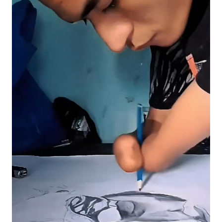
BAJO
OPINI
Informasi
INDEKS
BERITA
KONTAK
KAMI
INFO
IKLAN
TENTANG
KAMI