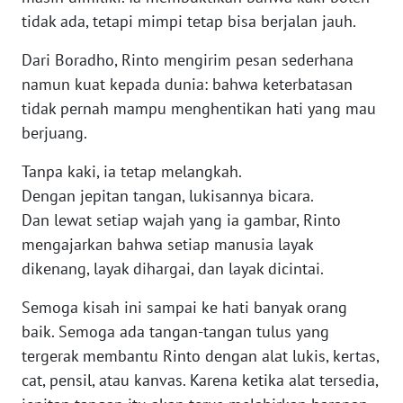
WN
tidak ada, tetapi mimpi tetap bisa berjalan jauh.
PADANG
LAWAS
Dari Boradho, Rinto mengirim pesan sederhana
namun kuat kepada dunia: bahwa keterbatasan
WN
tidak pernah mampu menghentikan hati yang mau
SUMEDANG
berjuang.
WN
Tanpa kaki, ia tetap melangkah.
CIANJUR
Dengan jepitan tangan, lukisannya bicara.
Dan lewat setiap wajah yang ia gambar, Rinto
WN
mengajarkan bahwa setiap manusia layak
KEPULAUAN
SERIBU
dikenang, layak dihargai, dan layak dicintai.
Semoga kisah ini sampai ke hati banyak orang
WN
baik. Semoga ada tangan-tangan tulus yang
TANGERANG
tergerak membantu Rinto dengan alat lukis, kertas,
cat, pensil, atau kanvas. Karena ketika alat tersedia,
WN
BINJAI