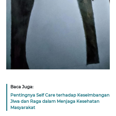
SULTENG
WN
SULBAR
WN
BABEL
WN
SUMBAR
WN
SUMSEL
Baca Juga:
WN
Pentingnya Self Care terhadap Keseimbangan
BENGKULU
Jiwa dan Raga dalam Menjaga Kesehatan
Masyarakat
WN