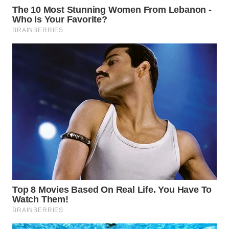
WAHANA
HEALTH
WAHANA
DESA
WISATA
LAPAK
WAHANA
Wahana
Network
KONSUMEN
LISTRIK
MASYARAKAT