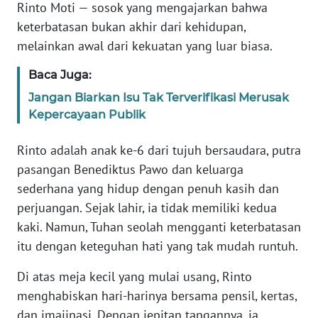
Rinto Moti — sosok yang mengajarkan bahwa
keterbatasan bukan akhir dari kehidupan,
WN
melainkan awal dari kekuatan yang luar biasa.
JABAR
Baca Juga:
WN
Jangan Biarkan Isu Tak Terverifikasi Merusak
BANTEN
Kepercayaan Publik
WN
Rinto adalah anak ke-6 dari tujuh bersaudara, putra
NTT
pasangan Benediktus Pawo dan keluarga
sederhana yang hidup dengan penuh kasih dan
WN
perjuangan. Sejak lahir, ia tidak memiliki kedua
KEPRI
kaki. Namun, Tuhan seolah mengganti keterbatasan
WN
itu dengan keteguhan hati yang tak mudah runtuh.
PAPUA
Di atas meja kecil yang mulai usang, Rinto
menghabiskan hari-harinya bersama pensil, kertas,
WN
PAPUA
dan imajinasi. Dengan jepitan tangannya, ia