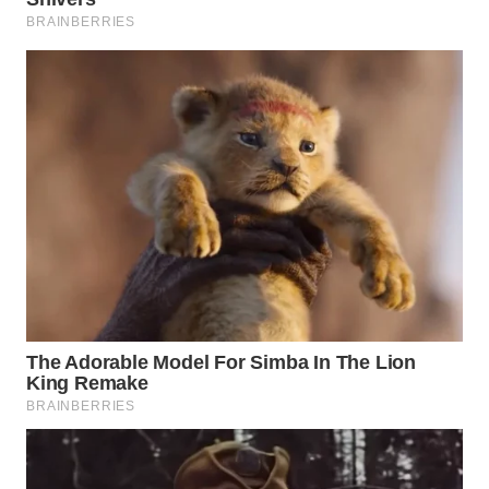
KRT
NEWS
KARING
NEWS
JURNAL
MARITIM
HUMBANG
NEWS
GARONGGANG
NEWS
FISUELRI
ID