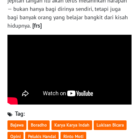
jepitan tangan itu akan terus melahirkan harapan
— bukan hanya bagi dirinya sendiri, tetapi juga
WN
bagi banyak orang yang belajar bangkit dari kisah
CIREBON
hidupnya.
[frs]
WN
INDRAMAYU
WN
KUNINGAN
WN
MAJALENGKA
WN
Tag:
SUBANG
Bajawa
Boradho
Karya Karya Indah
Lukisan Bicara
WN
SUKABUMI
Opini
Pelukis Handal
Rinto Moti