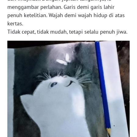
BARAT
menggambar perlahan. Garis demi garis lahir
penuh ketelitian. Wajah demi wajah hidup di atas
WN
kertas.
RIAU
Tidak cepat, tidak mudah, tetapi selalu penuh jiwa.
WN
SERAMBI
WN
JAMBI
WN
SULTRA
WN
NTB
WN