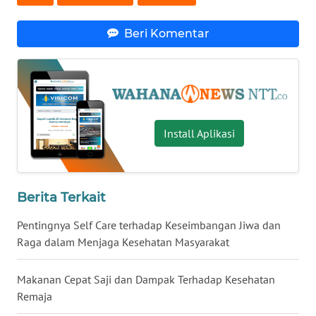
WN
Beri Komentar
PURWAKARTA
WN
PRIANGAN
TIMUR
Install Aplikasi
WN
SEMARANG
Berita Terkait
WN
SOLO
Pentingnya Self Care terhadap Keseimbangan Jiwa dan
Raga dalam Menjaga Kesehatan Masyarakat
WN
BOROBUDUR
Makanan Cepat Saji dan Dampak Terhadap Kesehatan
Remaja
WN