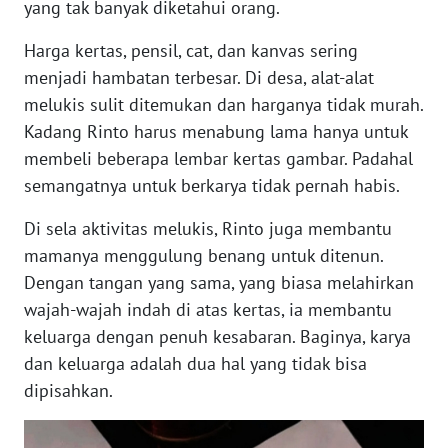
yang tak banyak diketahui orang.
NIAS
Harga kertas, pensil, cat, dan kanvas sering
WN
menjadi hambatan terbesar. Di desa, alat-alat
LANGKAT
melukis sulit ditemukan dan harganya tidak murah.
Kadang Rinto harus menabung lama hanya untuk
WN
membeli beberapa lembar kertas gambar. Padahal
TAPANULI
SELATAN
semangatnya untuk berkarya tidak pernah habis.
Di sela aktivitas melukis, Rinto juga membantu
WN
mamanya menggulung benang untuk ditenun.
TANJUNG
LESUNG
Dengan tangan yang sama, yang biasa melahirkan
wajah-wajah indah di atas kertas, ia membantu
WN
keluarga dengan penuh kesabaran. Baginya, karya
KARO
dan keluarga adalah dua hal yang tidak bisa
dipisahkan.
WN
SIMALUNGUN