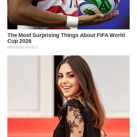
CO ID
WAHANANEWS
NET
WAHANA
SPORT
WAHANA
UMKM
WAHANA
SELEB
WAHANA
PERSONA
WAHANA
OTOMOTIF