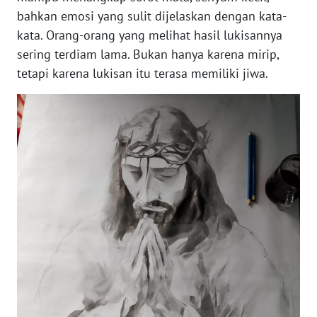
bahkan emosi yang sulit dijelaskan dengan kata-
kata. Orang-orang yang melihat hasil lukisannya
WN
KALTENG
sering terdiam lama. Bukan hanya karena mirip,
tetapi karena lukisan itu terasa memiliki jiwa.
WN
KALTARA
WN
KALSEL
WN
KALTIM
WN
SULSEL
WN
GORONTALO