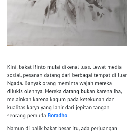
WN
SULUT
WN
MALUKU
WN
MALUT
Kini, bakat Rinto mulai dikenal luas. Lewat media
sosial, pesanan datang dari berbagai tempat di luar
WN
Ngada. Banyak orang meminta wajah mereka
DAIRI
dilukis olehnya. Mereka datang bukan karena iba,
melainkan karena kagum pada ketekunan dan
WN
kualitas karya yang lahir dari jepitan tangan
DANAU
seorang pemuda
Boradho
.
TOBA
Namun di balik bakat besar itu, ada perjuangan
WN