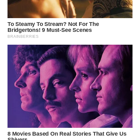
NEWS
SIDIKALANG
NEWS
SIBARAGAS
NEWS
METRO
SIANTAR
NEWS
METRO
MEDAN
NEWS
METRO
JAKARTA
NEWS