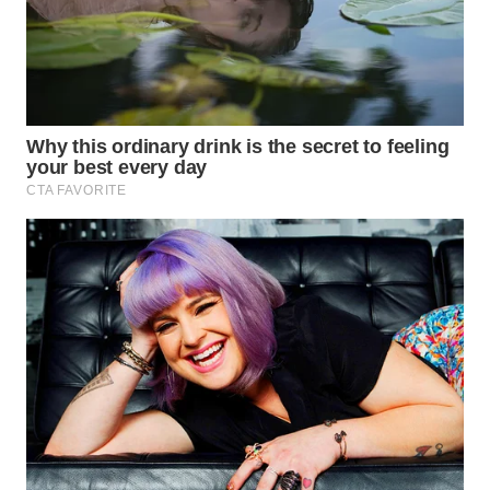
PERAPKI
NEWS
SONYA
ASA
NEWS