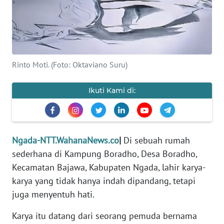
PEDOMAN
MEDIA
SIBER
REDAKSI
Rinto Moti. (Foto: Oktaviano Suru)
KARIR
Ikuti Kami di:
DISCLAIMER
Wahana
News
Ngada-NTT.WahanaNews.co
|
Di sebuah rumah
Regional
sederhana di Kampung Boradho, Desa Boradho,
Kecamatan Bajawa, Kabupaten Ngada, lahir karya-
WN
karya yang tidak hanya indah dipandang, tetapi
SUMUT
juga menyentuh hati.
WN
Karya itu datang dari seorang pemuda bernama
JAKARTA