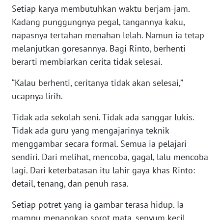
LAMPUNG
Setiap karya membutuhkan waktu berjam-jam.
Kadang punggungnya pegal, tangannya kaku,
WN
napasnya tertahan menahan lelah. Namun ia tetap
JATENG
melanjutkan goresannya. Bagi Rinto, berhenti
berarti membiarkan cerita tidak selesai.
WN
NUSANTARA
“Kalau berhenti, ceritanya tidak akan selesai,”
ucapnya lirih.
WN
JOGJA
Tidak ada sekolah seni. Tidak ada sanggar lukis.
Tidak ada guru yang mengajarinya teknik
WN
menggambar secara formal. Semua ia pelajari
JATIM
sendiri. Dari melihat, mencoba, gagal, lalu mencoba
lagi. Dari keterbatasan itu lahir gaya khas Rinto:
WN
detail, tenang, dan penuh rasa.
BALI
Setiap potret yang ia gambar terasa hidup. Ia
WN
mampu menangkap sorot mata, senyum kecil,
KALBAR