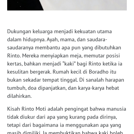
KARAWANG
WN
BEKASI
Dukungan keluarga menjadi kekuatan utama
dalam hidupnya. Ayah, mama, dan saudara-
WN
saudaranya membantu apa pun yang dibutuhkan
BOGOR
Rinto. Mereka menyiapkan meja, memutar posisi
kertas, bahkan menjadi “kaki” bagi Rinto ketika ia
WN
DEPOK
kesulitan bergerak. Rumah kecil di Boradho itu
bukan sekadar tempat tinggal. Di sanalah harapan
WN
tumbuh, doa dipanjatkan, dan karya-karya hebat
TAPANULI
dilahirkan.
UTARA
Kisah Rinto Moti adalah pengingat bahwa manusia
WN
tidak diukur dari apa yang kurang pada dirinya,
SAMOSIR
tetapi dari bagaimana ia menggunakan apa yang
masih dimiliki. Ia membuktikan bahwa kaki boleh