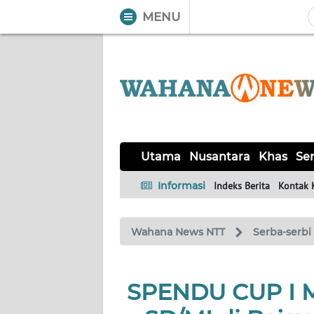
MENU
WAHANA
Tutup
TV
UTAMA
NUSANTARA
Utama
Nusantara
Khas
Ser
KHAS
Informasi
Indeks Berita
Kontak 
SERBA-
Wahana News NTT
Serba-serbi
SERBI
LABUAN
SPENDU CUP I Me
BAJO