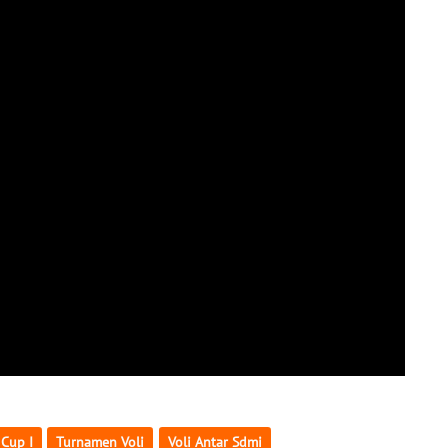
Cup I
Turnamen Voli
Voli Antar Sdmi