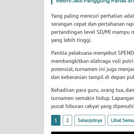
Resmi Jadi Panggung Panas Srika
WN
SULBAR
Yang paling mencuri perhatian ada
serangan cepat dan pertahanan ra
WN
pertandingan level SD/MI mampu me
BABEL
yang lebih tinggi.
Panitia pelaksana menyebut SPEN
WN
SUMBAR
membangkitkan olahraga voli putri d
potensial, turnamen ini juga menjad
WN
dan keberanian tampil di depan pub
SUMSEL
Kehadiran para guru, orang tua, d
WN
turnamen semakin hidup. Lapang
BENGKULU
pusat hiburan rakyat yang dipenuh
WN
1
2
Selanjutnya
Lihat Sem
LAMPUNG