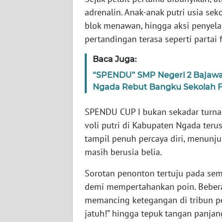
WN
adrenalin. Anak-anak putri usia sek
JABAR
blok menawan, hingga aksi penyel
pertandingan terasa seperti partai f
WN
BANTEN
Baca Juga:
“SPENDU” SMP Negeri 2 Bajawa
WN
Ngada Rebut Bangku Sekolah F
NTT
SPENDU CUP I bukan sekadar turnam
WN
voli putri di Kabupaten Ngada ter
KEPRI
tampil penuh percaya diri, menunj
masih berusia belia.
WN
PAPUA
Sorotan penonton tertuju pada sema
demi mempertahankan poin. Bebera
WN
memancing ketegangan di tribun pen
PAPUA
BARAT
jatuh!” hingga tepuk tangan panja