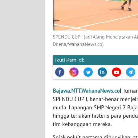
SIBER
REDAKSI
SPENDU CUP I jadi Ajang Menciptakan Atle
KARIR
Dhena/WahanaNews.co)
DISCLAIMER
Ikuti Kami di:
Wahana
News
Regional
Bajawa.NTT.WahanaNews.co
|
Turnam
WN
SPENDU CUP I, benar-benar menjel
SUMUT
muda. Lapangan SMP Negeri 2 Baja
hingga teriakan histeris para pe
WN
tim kebanggaan mereka.
JAKARTA
Sejak peluit pertama dibunyikan, 