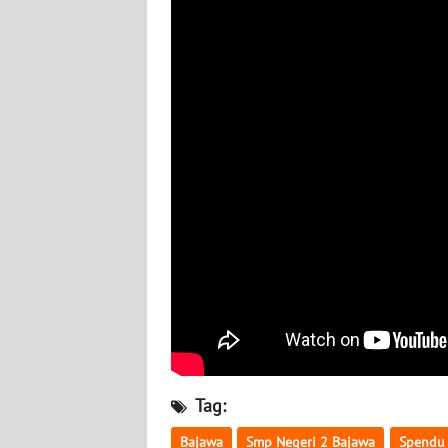
WN
JATENG
WN
NUSANTARA
WN
JOGJA
WN
JATIM
WN
BALI
WN
Tag:
KALBAR
Bajawa
Smp Negeri 2 Bajawa
Spendu 