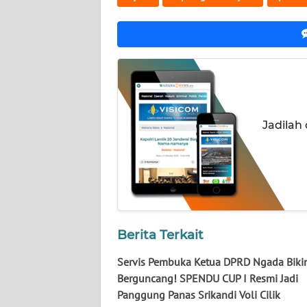
WN
KALTENG
WN
KALTARA
WN
Jadilah
KALSEL
WN
KALTIM
WN
SULSEL
Berita Terkait
Servis Pembuka Ketua DPRD Ngada Biki
WN
Berguncang! SPENDU CUP I Resmi Jadi
GORONTALO
Panggung Panas Srikandi Voli Cilik