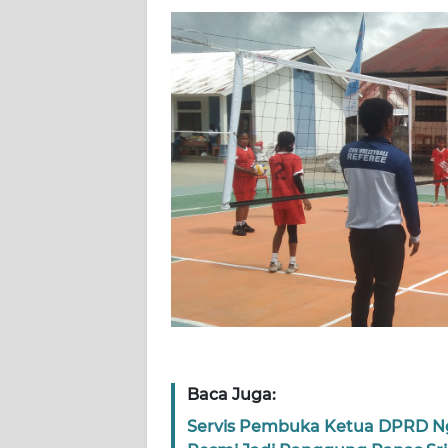
WN
RIAU
WN
SERAMBI
WN
JAMBI
WN
SULTRA
WN
NTB
Baca Juga:
WN
SULTENG
Servis Pembuka Ketua DPRD N