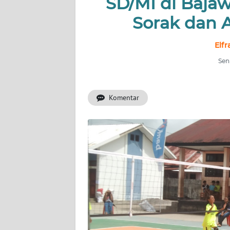
SD/MI di Baja
OPINI
Sorak dan 
Informasi
Elfr
Sen
INDEKS
BERITA
Komentar
KONTAK
KAMI
INFO
IKLAN
TENTANG
KAMI
PEDOMAN
MEDIA