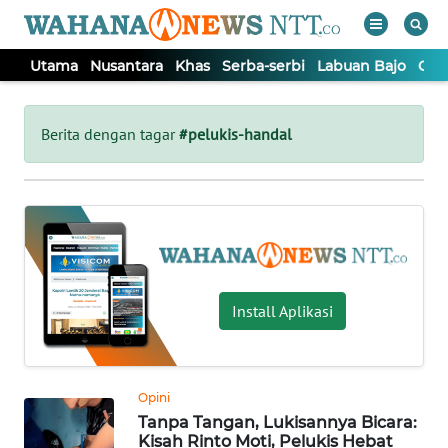
Utama
Nusantara
Khas
Serba-serbi
Labuan Bajo
Opi
WAHANA
Tutup
TV
Berita dengan tagar
#pelukis-handal
UTAMA
NUSANTARA
KHAS
Install Aplikasi
SERBA-
SERBI
Opini
Tanpa Tangan, Lukisannya Bicara:
LABUAN
Kisah Rinto Moti, Pelukis Hebat