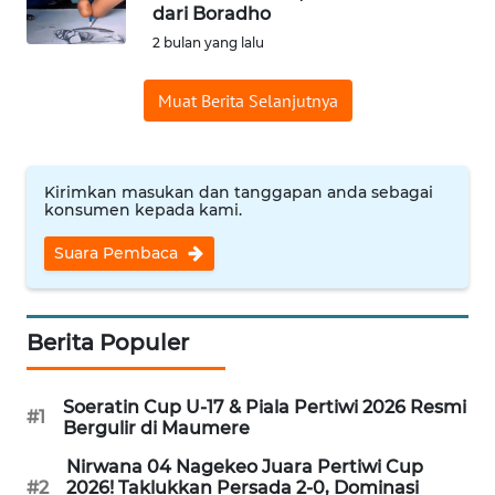
BAJO
dari Boradho
2 bulan yang lalu
OPINI
Muat Berita Selanjutnya
Informasi
INDEKS
Kirimkan masukan dan tanggapan anda sebagai
BERITA
konsumen kepada kami.
Suara Pembaca
KONTAK
KAMI
INFO
Berita Populer
IKLAN
Soeratin Cup U-17 & Piala Pertiwi 2026 Resmi
#1
TENTANG
Bergulir di Maumere
KAMI
Nirwana 04 Nagekeo Juara Pertiwi Cup
#2
2026! Taklukkan Persada 2-0, Dominasi