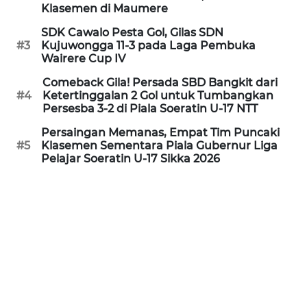
PEDOMAN
Klasemen di Maumere
MEDIA
SIBER
SDK Cawalo Pesta Gol, Gilas SDN
#3
Kujuwongga 11-3 pada Laga Pembuka
Wairere Cup IV
REDAKSI
Comeback Gila! Persada SBD Bangkit dari
#4
Ketertinggalan 2 Gol untuk Tumbangkan
KARIR
Persesba 3-2 di Piala Soeratin U-17 NTT
Persaingan Memanas, Empat Tim Puncaki
DISCLAIMER
#5
Klasemen Sementara Piala Gubernur Liga
Pelajar Soeratin U-17 Sikka 2026
Wahana
News
Regional
WN
SUMUT
WN
JAKARTA