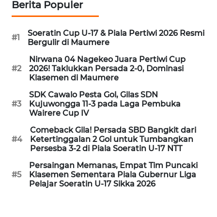
PEDOMAN
Berita Populer
MEDIA
SIBER
Soeratin Cup U-17 & Piala Pertiwi 2026 Resmi
#1
Bergulir di Maumere
REDAKSI
Nirwana 04 Nagekeo Juara Pertiwi Cup
#2
2026! Taklukkan Persada 2-0, Dominasi
KARIR
Klasemen di Maumere
SDK Cawalo Pesta Gol, Gilas SDN
DISCLAIMER
#3
Kujuwongga 11-3 pada Laga Pembuka
Wairere Cup IV
Wahana
Comeback Gila! Persada SBD Bangkit dari
News
#4
Ketertinggalan 2 Gol untuk Tumbangkan
Regional
Persesba 3-2 di Piala Soeratin U-17 NTT
Persaingan Memanas, Empat Tim Puncaki
WN
#5
Klasemen Sementara Piala Gubernur Liga
SUMUT
Pelajar Soeratin U-17 Sikka 2026
WN
JAKARTA