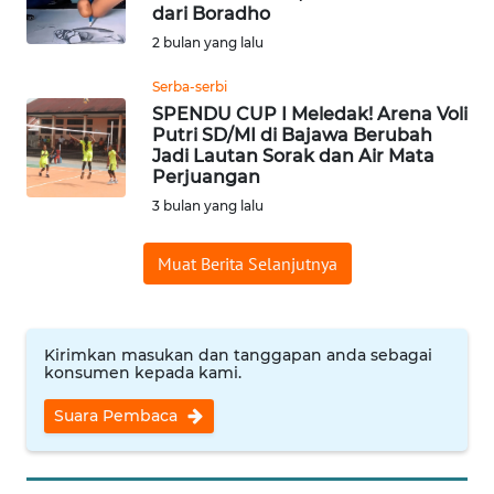
BAJO
dari Boradho
2 bulan yang lalu
OPINI
Serba-serbi
SPENDU CUP I Meledak! Arena Voli
Informasi
Putri SD/MI di Bajawa Berubah
Jadi Lautan Sorak dan Air Mata
INDEKS
Perjuangan
BERITA
3 bulan yang lalu
KONTAK
Muat Berita Selanjutnya
KAMI
INFO
Kirimkan masukan dan tanggapan anda sebagai
IKLAN
konsumen kepada kami.
Suara Pembaca
TENTANG
KAMI