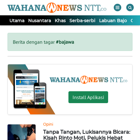
Utama
Nusantara
Khas
Serba-serbi
Labuan Bajo
Opi
WAHANA
Tutup
TV
Berita dengan tagar
#bajawa
UTAMA
NUSANTARA
KHAS
Install Aplikasi
SERBA-
SERBI
Opini
Tanpa Tangan, Lukisannya Bicara:
LABUAN
Kisah Rinto Moti, Pelukis Hebat