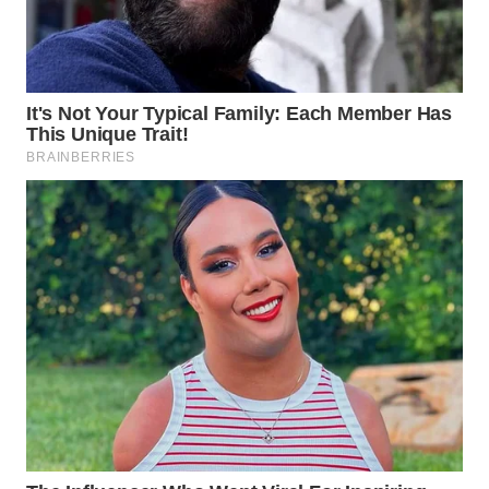
WAHANA
HEALTH
WAHANA
DESA
WISATA
LAPAK
WAHANA
Wahana
Network
KONSUMEN
LISTRIK
MASYARAKAT