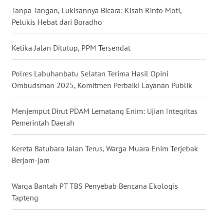
Tanpa Tangan, Lukisannya Bicara: Kisah Rinto Moti,
Pelukis Hebat dari Boradho
WN
SULUT
Ketika Jalan Ditutup, PPM Tersendat
WN
MALUKU
Polres Labuhanbatu Selatan Terima Hasil Opini
Ombudsman 2025, Komitmen Perbaiki Layanan Publik
WN
MALUT
Menjemput Dirut PDAM Lematang Enim: Ujian Integritas
Pemerintah Daerah
WN
DAIRI
Kereta Batubara Jalan Terus, Warga Muara Enim Terjebak
Berjam-jam
WN
DANAU
Warga Bantah PT TBS Penyebab Bencana Ekologis
TOBA
Tapteng
WN