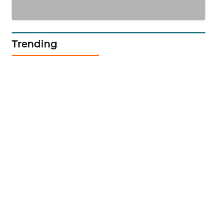
ENERGI
NEWS
Trending
CILEUNGSI
NEWS
BERKAT
NEWS
BERAMPU
NEWS
ANUGERAH
NEWS
AKHLAK
ID