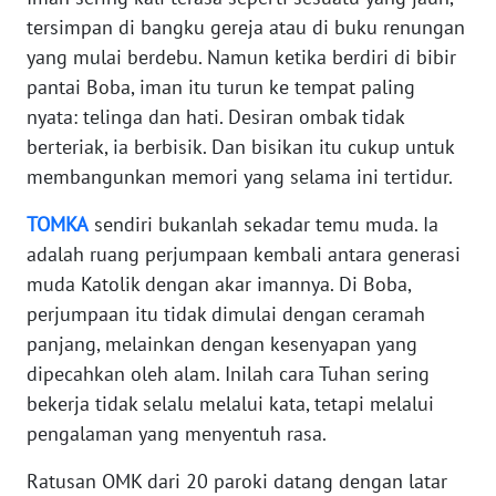
tersimpan di bangku gereja atau di buku renungan
WN
yang mulai berdebu. Namun ketika berdiri di bibir
JABAR
pantai Boba, iman itu turun ke tempat paling
nyata: telinga dan hati. Desiran ombak tidak
WN
berteriak, ia berbisik. Dan bisikan itu cukup untuk
BANTEN
membangunkan memori yang selama ini tertidur.
WN
TOMKA
sendiri bukanlah sekadar temu muda. Ia
NTT
adalah ruang perjumpaan kembali antara generasi
muda Katolik dengan akar imannya. Di Boba,
WN
perjumpaan itu tidak dimulai dengan ceramah
KEPRI
panjang, melainkan dengan kesenyapan yang
dipecahkan oleh alam. Inilah cara Tuhan sering
WN
bekerja tidak selalu melalui kata, tetapi melalui
PAPUA
pengalaman yang menyentuh rasa.
WN
Ratusan OMK dari 20 paroki datang dengan latar
PAPUA