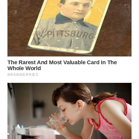
KARAWANG
WN
BEKASI
WN
BOGOR
WN
DEPOK
WN
TAPANULI
UTARA
WN
SAMOSIR