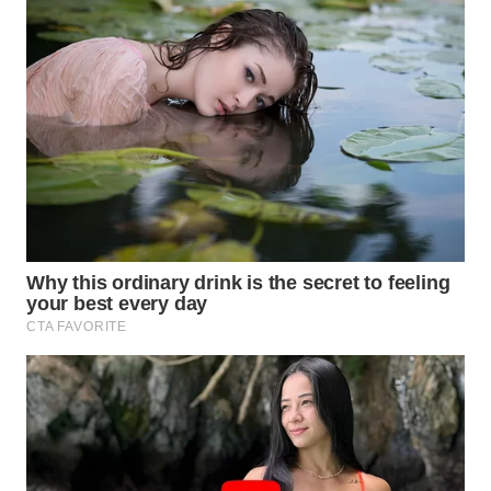
WN
PURWAKARTA
WN
PRIANGAN
TIMUR
WN
SEMARANG
WN
SOLO
WN
BOROBUDUR
WN