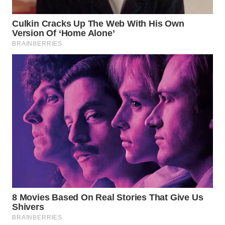
LABUANBAJO
WN
BORNEO
Wahana
Media
Group
WAHANA
NEWS
WAHANA
TANI
WAHANA
ADVOKAT
WAHANA