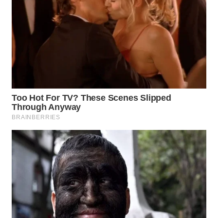
CO ID
WAHANANEWS
NET
WAHANA
SPORT
WAHANA
UMKM
WAHANA
SELEB
WAHANA
PERSONA
WAHANA
OTOMOTIF