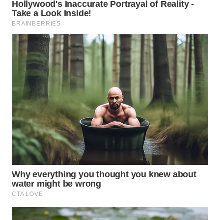
WN
CIREBON
WN
INDRAMAYU
WN
KUNINGAN
WN
MAJALENGKA
WN
SUBANG
WN
SUKABUMI