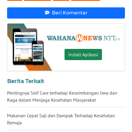
Beri Komentar
WN
KALTENG
WN
KALTARA
Install Aplikasi
WN
KALSEL
Berita Terkait
WN
KALTIM
Pentingnya Self Care terhadap Keseimbangan Jiwa dan
Raga dalam Menjaga Kesehatan Masyarakat
WN
SULSEL
Makanan Cepat Saji dan Dampak Terhadap Kesehatan
Remaja
WN
GORONTALO