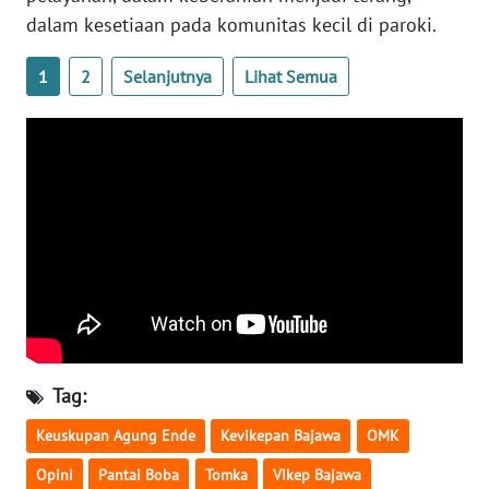
LAMPUNG
dalam kesetiaan pada komunitas kecil di paroki.
WN
1
2
Selanjutnya
Lihat Semua
JATENG
WN
NUSANTARA
WN
JOGJA
WN
JATIM
WN
Tag:
BALI
Keuskupan Agung Ende
Kevikepan Bajawa
OMK
WN
Opini
Pantai Boba
Tomka
Vikep Bajawa
KALBAR