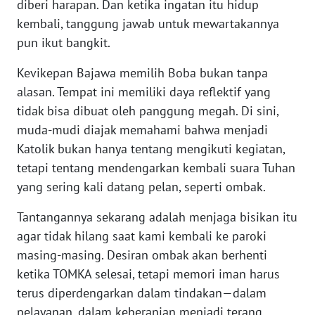
diberi harapan. Dan ketika ingatan itu hidup
SULTENG
kembali, tanggung jawab untuk mewartakannya
pun ikut bangkit.
WN
SULBAR
Kevikepan Bajawa memilih Boba bukan tanpa
alasan. Tempat ini memiliki daya reflektif yang
WN
tidak bisa dibuat oleh panggung megah. Di sini,
BABEL
muda-mudi diajak memahami bahwa menjadi
WN
Katolik bukan hanya tentang mengikuti kegiatan,
SUMBAR
tetapi tentang mendengarkan kembali suara Tuhan
yang sering kali datang pelan, seperti ombak.
WN
SUMSEL
Tantangannya sekarang adalah menjaga bisikan itu
agar tidak hilang saat kami kembali ke paroki
WN
masing-masing. Desiran ombak akan berhenti
BENGKULU
ketika TOMKA selesai, tetapi memori iman harus
terus diperdengarkan dalam tindakan—dalam
WN
pelayanan, dalam keberanian menjadi terang,