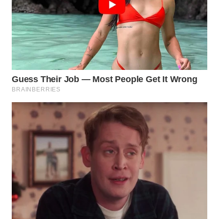
MADURA
WN
SURABAYA
WN
NATUNA
WN
BINTAN
WN
MANDALIKA
WN
LIKUPANG
WN