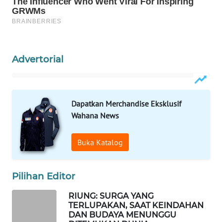
KELISTRIKAN
WALINKI
ID
Advertorial
MAWAKA
ID
Dapatkan Merchandise Eksklusif
MARTABAT
Wahana News
NET
Buka Katalog
PLN
WATCH
Pilihan Editor
MKLI
RIUNG: SURGA YANG
TERLUPAKAN, SAAT KEINDAHAN
LPKKI
DAN BUDAYA MENUNGGU