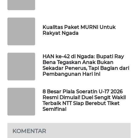
NEWS
SIDIKALANG
NEWS
Kualitas Paket MURNI Untuk
Rakyat Ngada
SIBARAGAS
NEWS
HAN ke-42 di Ngada: Bupati Ray
Bena Tegaskan Anak Bukan
METRO
Sekadar Penerus, Tapi Bagian dari
SIANTAR
Pembangunan Hari Ini
NEWS
8 Besar Piala Soeratin U-17 2026
METRO
Resmi Dimulai! Duel Sengit Wakil
MEDAN
Terbaik NTT Siap Berebut Tiket
NEWS
Semifinal
METRO
JAKARTA
KOMENTAR
NEWS