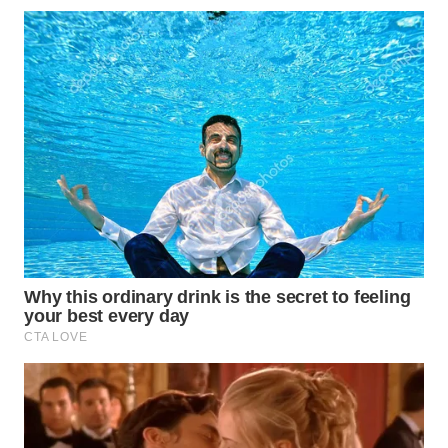
INFRASTRUKTUR
WAHANA
KONSUMEN
WAHANA
LISTRIK
WAHANA
TRAVEL
WAHANA
TV
WAHANANEWS
ID
WAHANANEWS