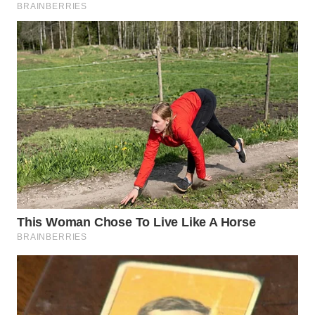
WN
LABUHANBATU
WN
TAPANULI
TENGAH
WN DELI
SERDANG
WN
TEBING
TINGGI
WN
PAKPAK
WN