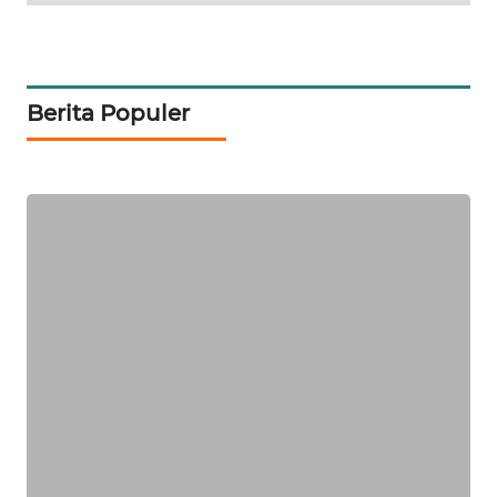
KRT
NEWS
Berita Populer
KARING
NEWS
JURNAL
MARITIM
HUMBANG
NEWS
GARONGGANG
NEWS
FISUELRI
ID