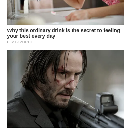
WN
PADANG
LAWAS
WN
SUMEDANG
WN
CIANJUR
WN
KEPULAUAN
SERIBU
WN
TANGERANG
WN
BINJAI