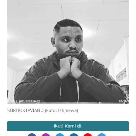
BAJO
OPINI
Informasi
INDEKS
BERITA
KONTAK
KAMI
INFO
IKLAN
SURUOKTAVIANO (Foto: Istimewa)
TENTANG
KAMI
Ikuti Kami di: