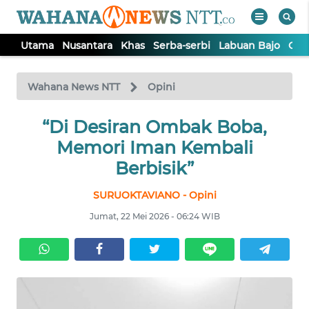
Utama
Nusantara
Khas
Serba-serbi
Labuan Bajo
Opi
WAHANA
Tutup
TV
Wahana News NTT
Opini
“Di Desiran Ombak Boba,
UTAMA
Memori Iman Kembali
NUSANTARA
Berbisik”
SURUOKTAVIANO - Opini
KHAS
Jumat, 22 Mei 2026 - 06:24 WIB
SERBA-
SERBI
LABUAN