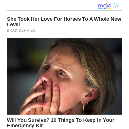
NIAS
WN
LANGKAT
WN
TAPANULI
SELATAN
WN
TANJUNG
LESUNG
WN
KARO
WN
SIMALUNGUN