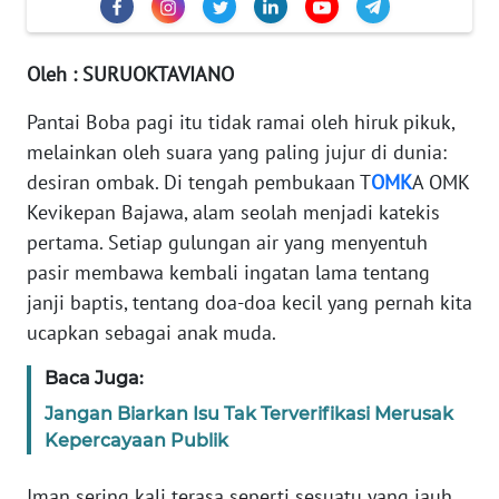
PEDOMAN
MEDIA
SIBER
Oleh : SURUOKTAVIANO
REDAKSI
Pantai Boba pagi itu tidak ramai oleh hiruk pikuk,
melainkan oleh suara yang paling jujur di dunia:
KARIR
desiran ombak. Di tengah pembukaan T
OMK
A OMK
Kevikepan Bajawa, alam seolah menjadi katekis
DISCLAIMER
pertama. Setiap gulungan air yang menyentuh
pasir membawa kembali ingatan lama tentang
Wahana
janji baptis, tentang doa-doa kecil yang pernah kita
News
Regional
ucapkan sebagai anak muda.
Baca Juga:
WN
SUMUT
Jangan Biarkan Isu Tak Terverifikasi Merusak
Kepercayaan Publik
WN
JAKARTA
Iman sering kali terasa seperti sesuatu yang jauh,