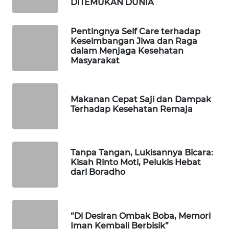
DITEMUKAN DUNIA
LKKI
Pentingnya Self Care terhadap
KOPEKLIN
Keseimbangan Jiwa dan Raga
dalam Menjaga Kesehatan
Masyarakat
PORTAL
KONSUMEN
Makanan Cepat Saji dan Dampak
FORWAMKI
Terhadap Kesehatan Remaja
ALPERKLINAS
Tanpa Tangan, Lukisannya Bicara:
FORJASIDA
Kisah Rinto Moti, Pelukis Hebat
dari Boradho
TAMBANG
NEWS
“Di Desiran Ombak Boba, Memori
SITUNGIR
Iman Kembali Berbisik”