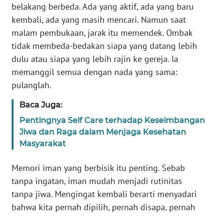
belakang berbeda. Ada yang aktif, ada yang baru
BARAT
kembali, ada yang masih mencari. Namun saat
WN
malam pembukaan, jarak itu memendek. Ombak
RIAU
tidak membeda-bedakan siapa yang datang lebih
dulu atau siapa yang lebih rajin ke gereja. Ia
WN
memanggil semua dengan nada yang sama:
SERAMBI
pulanglah.
WN
Baca Juga:
JAMBI
Pentingnya Self Care terhadap Keseimbangan
Jiwa dan Raga dalam Menjaga Kesehatan
WN
Masyarakat
SULTRA
Memori iman yang berbisik itu penting. Sebab
WN
tanpa ingatan, iman mudah menjadi rutinitas
NTB
tanpa jiwa. Mengingat kembali berarti menyadari
bahwa kita pernah dipilih, pernah disapa, pernah
WN