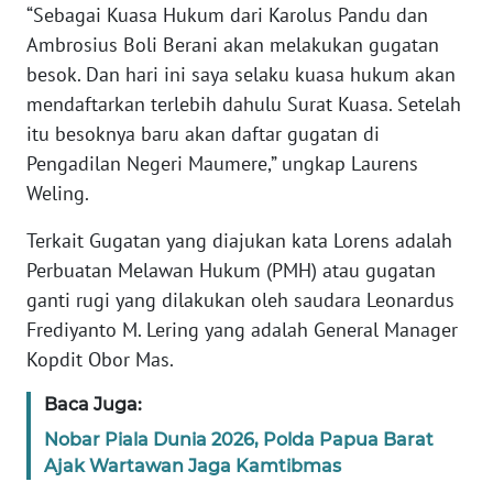
“Sebagai Kuasa Hukum dari Karolus Pandu dan
Ambrosius Boli Berani akan melakukan gugatan
WN
besok. Dan hari ini saya selaku kuasa hukum akan
JABAR
mendaftarkan terlebih dahulu Surat Kuasa. Setelah
itu besoknya baru akan daftar gugatan di
WN
BANTEN
Pengadilan Negeri Maumere,” ungkap Laurens
Weling.
WN
Terkait Gugatan yang diajukan kata Lorens adalah
NTT
Perbuatan Melawan Hukum (PMH) atau gugatan
WN
ganti rugi yang dilakukan oleh saudara Leonardus
KEPRI
Frediyanto M. Lering yang adalah General Manager
Kopdit Obor Mas.
WN
PAPUA
Baca Juga:
Nobar Piala Dunia 2026, Polda Papua Barat
WN
Ajak Wartawan Jaga Kamtibmas
PAPUA