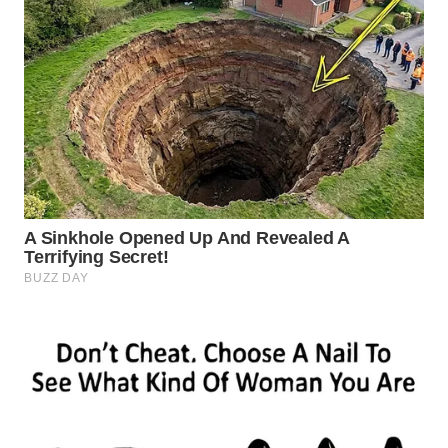
WN
LABUHANBATU
WN
TAPANULI
TENGAH
WN DELI
SERDANG
WN
TEBING
TINGGI
WN
PAKPAK
WN