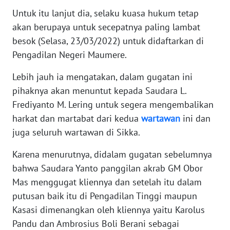
BARAT
Untuk itu lanjut dia, selaku kuasa hukum tetap
akan berupaya untuk secepatnya paling lambat
WN
besok (Selasa, 23/03/2022) untuk didaftarkan di
RIAU
Pengadilan Negeri Maumere.
WN
Lebih jauh ia mengatakan, dalam gugatan ini
SERAMBI
pihaknya akan menuntut kepada Saudara L.
Frediyanto M. Lering untuk segera mengembalikan
WN
harkat dan martabat dari kedua
wartawan
ini dan
JAMBI
juga seluruh wartawan di Sikka.
WN
Karena menurutnya, didalam gugatan sebelumnya
SULTRA
bahwa Saudara Yanto panggilan akrab GM Obor
Mas menggugat kliennya dan setelah itu dalam
WN
putusan baik itu di Pengadilan Tinggi maupun
NTB
Kasasi dimenangkan oleh kliennya yaitu Karolus
Pandu dan Ambrosius Boli Berani sebagai
WN