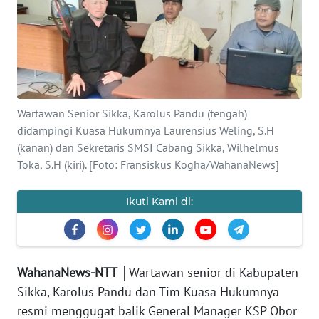
BAJO
OPINI
Informasi
INDEKS
Wartawan Senior Sikka, Karolus Pandu (tengah)
BERITA
didampingi Kuasa Hukumnya Laurensius Weling, S.H
(kanan) dan Sekretaris SMSI Cabang Sikka, Wilhelmus
Toka, S.H (kiri). [Foto: Fransiskus Kogha/WahanaNews]
KONTAK
KAMI
Ikuti Kami di:
INFO
IKLAN
TENTANG
WahanaNews-NTT
│
Wartawan senior di Kabupaten
KAMI
Sikka, Karolus Pandu dan Tim Kuasa Hukumnya
resmi menggugat balik General Manager KSP Obor