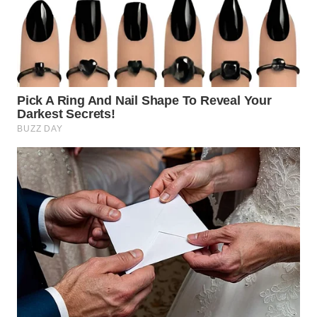
KARAWANG
WN
BEKASI
WN
BOGOR
WN
DEPOK
WN
TAPANULI
UTARA
WN
SAMOSIR