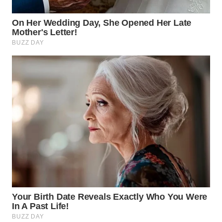
WN
PADANG
LAWAS
WN
SUMEDANG
WN
CIANJUR
WN
KEPULAUAN
SERIBU
WN
TANGERANG
WN
BINJAI