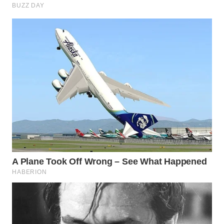
LABUANBAJO
WN
BORNEO
Wahana
Media
Group
WAHANA
NEWS
WAHANA
TANI
WAHANA
ADVOKAT
WAHANA