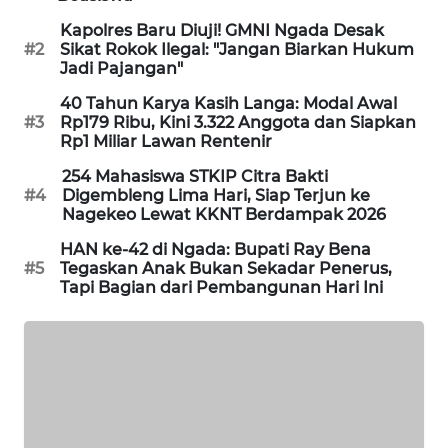
LKKI
Kapolres Baru Diuji! GMNI Ngada Desak
#2
Sikat Rokok Ilegal: "Jangan Biarkan Hukum
Jadi Pajangan"
KOPEKLIN
40 Tahun Karya Kasih Langa: Modal Awal
#3
Rp179 Ribu, Kini 3.322 Anggota dan Siapkan
PORTAL
Rp1 Miliar Lawan Rentenir
KONSUMEN
254 Mahasiswa STKIP Citra Bakti
#4
Digembleng Lima Hari, Siap Terjun ke
FORWAMKI
Nagekeo Lewat KKNT Berdampak 2026
HAN ke-42 di Ngada: Bupati Ray Bena
ALPERKLINAS
#5
Tegaskan Anak Bukan Sekadar Penerus,
Tapi Bagian dari Pembangunan Hari Ini
FORJASIDA
TAMBANG
NEWS
SITUNGIR