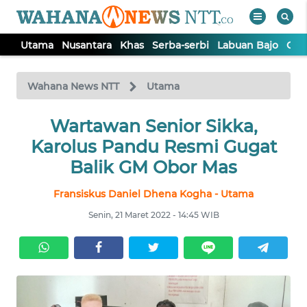
Utama
Nusantara
Khas
Serba-serbi
Labuan Bajo
Opi
WAHANA
Tutup
TV
Wahana News NTT
Utama
Wartawan Senior Sikka,
UTAMA
Karolus Pandu Resmi Gugat
NUSANTARA
Balik GM Obor Mas
Fransiskus Daniel Dhena Kogha - Utama
KHAS
Senin, 21 Maret 2022 - 14:45 WIB
SERBA-
SERBI
LABUAN