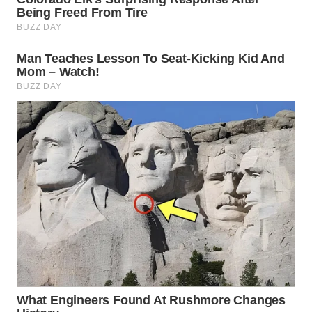
WN
PURWAKARTA
WN
PRIANGAN
TIMUR
WN
SEMARANG
WN
SOLO
WN
BOROBUDUR
WN