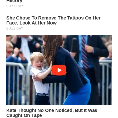
MADURA
WN
SURABAYA
WN
NATUNA
WN
BINTAN
WN
MANDALIKA
WN
LIKUPANG
WN