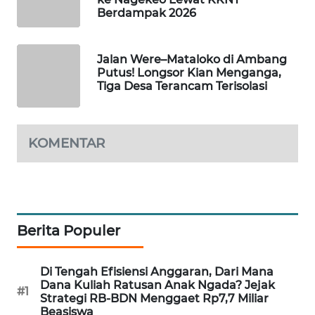
KELISTRIKAN
Berdampak 2026
WALINKI
Jalan Were–Mataloko di Ambang
ID
Putus! Longsor Kian Menganga,
Tiga Desa Terancam Terisolasi
MAWAKA
ID
KOMENTAR
MARTABAT
NET
PLN
WATCH
Berita Populer
MKLI
Di Tengah Efisiensi Anggaran, Dari Mana
Dana Kuliah Ratusan Anak Ngada? Jejak
LPKKI
#1
Strategi RB-BDN Menggaet Rp7,7 Miliar
Beasiswa