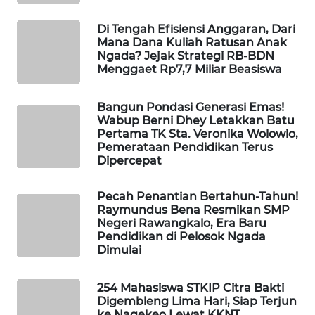
Di Tengah Efisiensi Anggaran, Dari
WAHANA
Mana Dana Kuliah Ratusan Anak
HEALTH
Ngada? Jejak Strategi RB-BDN
Menggaet Rp7,7 Miliar Beasiswa
WAHANA
DESA
Bangun Pondasi Generasi Emas!
WISATA
Wabup Berni Dhey Letakkan Batu
Pertama TK Sta. Veronika Wolowio,
Pemerataan Pendidikan Terus
LAPAK
Dipercepat
WAHANA
Pecah Penantian Bertahun-Tahun!
Wahana
Raymundus Bena Resmikan SMP
Network
Negeri Rawangkalo, Era Baru
Pendidikan di Pelosok Ngada
Dimulai
KONSUMEN
LISTRIK
254 Mahasiswa STKIP Citra Bakti
Digembleng Lima Hari, Siap Terjun
MASYARAKAT
ke Nagekeo Lewat KKNT