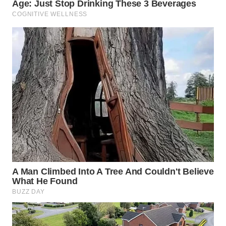
NIAS
WN
LANGKAT
WN
TAPANULI
SELATAN
WN
TANJUNG
LESUNG
WN
KARO
WN
SIMALUNGUN