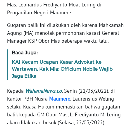
PEDOMAN
Mas, Leonardus Frediyanto Moat Lering di
MEDIA
Pengadilan Negeri Maumere.
SIBER
Gugatan balik ini dilakukan oleh karena Mahkamah
REDAKSI
Agung (MA) menolak permohonan kasasi General
Manager KSP Obor Mas beberapa waktu lalu.
KARIR
Baca Juga:
DISCLAIMER
KAI Kecam Ucapan Kasar Advokat ke
Wartawan, Kak Mia: Officium Nobile Wajib
Wahana
Jaga Etika
News
Regional
Kepada
WahanaNews.co
, Senin (21/03/2022), di
Kantor PBH Nusra
Maumere
, Laurensius Weling
WN
selaku Kuasa Hukum memastikan bahwa gugatan
SUMUT
balik kepada GM Obor Mas, L. Frediyanto M. Lering
akan dilakukan besok (Selasa, 22/03/2022).
WN
JAKARTA