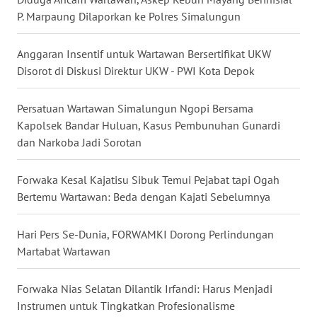
P. Marpaung Dilaporkan ke Polres Simalungun
WN
KALTENG
Anggaran Insentif untuk Wartawan Bersertifikat UKW
Disorot di Diskusi Direktur UKW - PWI Kota Depok
WN
KALTARA
Persatuan Wartawan Simalungun Ngopi Bersama
Kapolsek Bandar Huluan, Kasus Pembunuhan Gunardi
WN
dan Narkoba Jadi Sorotan
KALSEL
Forwaka Kesal Kajatisu Sibuk Temui Pejabat tapi Ogah
WN
Bertemu Wartawan: Beda dengan Kajati Sebelumnya
KALTIM
Hari Pers Se-Dunia, FORWAMKI Dorong Perlindungan
WN
Martabat Wartawan
SULSEL
Forwaka Nias Selatan Dilantik Irfandi: Harus Menjadi
WN
Instrumen untuk Tingkatkan Profesionalisme
GORONTALO