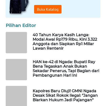
CO ID
Buka Katalog
WAHANANEWS
NET
Pilihan Editor
WAHANA
40 Tahun Karya Kasih Langa:
SPORT
Modal Awal Rp179 Ribu, Kini 3.322
Anggota dan Siapkan Rp1 Miliar
Lawan Rentenir
WAHANA
UMKM
HAN ke-42 di Ngada: Bupati Ray
WAHANA
Bena Tegaskan Anak Bukan
Sekadar Penerus, Tapi Bagian dari
SELEB
Pembangunan Hari Ini
WAHANA
PERSONA
Kapolres Baru Diuji! GMNI Ngada
Desak Sikat Rokok Ilegal: "Jangan
Biarkan Hukum Jadi Pajangan"
WAHANA
OTOMOTIF