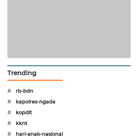
NEWS
SIDIKALANG
NEWS
SIBARAGAS
NEWS
METRO
SIANTAR
Trending
NEWS
#
rb-bdn
METRO
MEDAN
#
kapolres-ngada
NEWS
#
kopdit
METRO
#
kknt
JAKARTA
#
hari-anak-nasional
NEWS