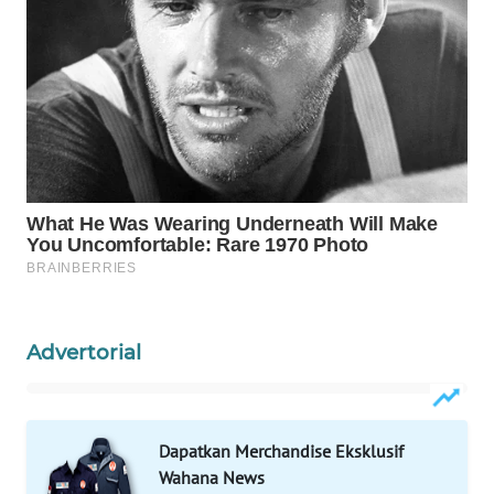
INFRASTRUKTUR
WAHANA
KONSUMEN
WAHANA
LISTRIK
WAHANA
TRAVEL
WAHANA
TV
Advertorial
WAHANANEWS
ID
Dapatkan Merchandise Eksklusif
WAHANANEWS
Wahana News