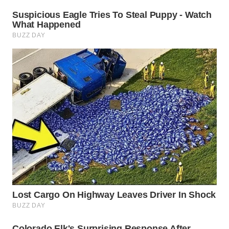
WN
CIREBON
WN
INDRAMAYU
WN
KUNINGAN
WN
MAJALENGKA
WN
SUBANG
WN
SUKABUMI