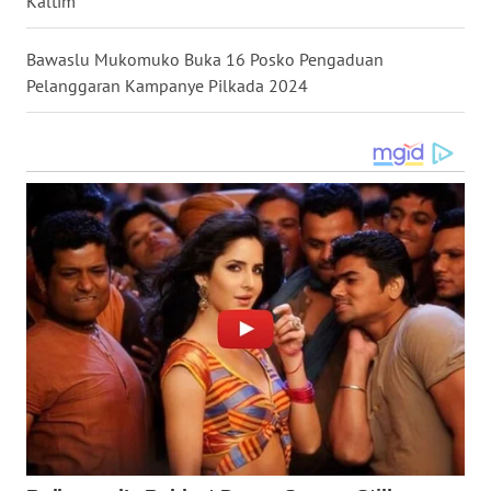
Kaltim
LAMPUNG
Bawaslu Mukomuko Buka 16 Posko Pengaduan
WN
JATENG
Pelanggaran Kampanye Pilkada 2024
WN
NUSANTARA
WN
JOGJA
WN
JATIM
WN
BALI
WN
KALBAR