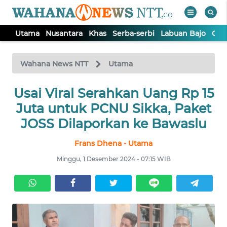
Utama
Nusantara
Khas
Serba-serbi
Labuan Bajo
Opi
WAHANA
Tutup
TV
Wahana News NTT
Utama
Usai Viral Serahkan Uang Rp 15
UTAMA
Juta untuk PCNU Sikka, Paket
NUSANTARA
JOSS Dilaporkan ke Bawaslu
Frans Dhena - Utama
KHAS
Minggu, 1 Desember 2024 - 07:15 WIB
SERBA-
SERBI
LABUAN