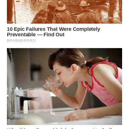
WN
CIREBON
WN
INDRAMAYU
WN
KUNINGAN
WN
MAJALENGKA
WN
SUBANG
WN
SUKABUMI