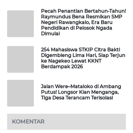
KELISTRIKAN
Pecah Penantian Bertahun-Tahun!
Raymundus Bena Resmikan SMP
WALINKI
Negeri Rawangkalo, Era Baru
ID
Pendidikan di Pelosok Ngada
Dimulai
MAWAKA
ID
254 Mahasiswa STKIP Citra Bakti
Digembleng Lima Hari, Siap Terjun
ke Nagekeo Lewat KKNT
MARTABAT
Berdampak 2026
NET
PLN
Jalan Were–Mataloko di Ambang
WATCH
Putus! Longsor Kian Menganga,
Tiga Desa Terancam Terisolasi
MKLI
KOMENTAR
LPKKI