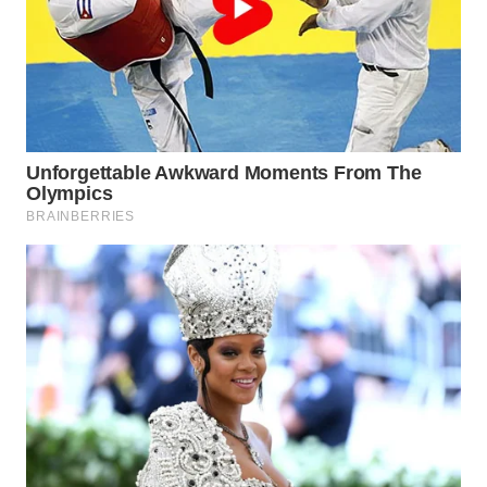
LABUANBAJO
WN
BORNEO
Wahana
Media
Group
WAHANA
NEWS
WAHANA
TANI
WAHANA
ADVOKAT
WAHANA