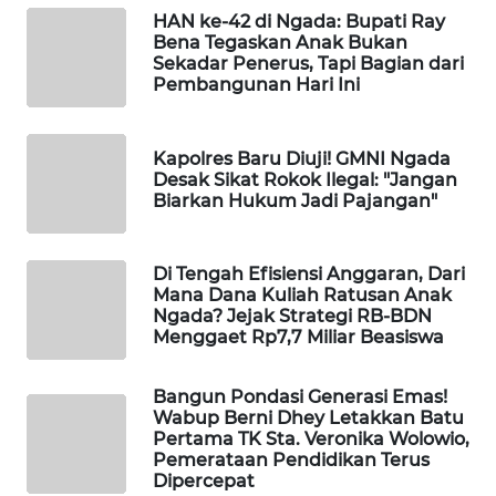
HAN ke-42 di Ngada: Bupati Ray
Bena Tegaskan Anak Bukan
WAHANA
Sekadar Penerus, Tapi Bagian dari
HEALTH
Pembangunan Hari Ini
WAHANA
Kapolres Baru Diuji! GMNI Ngada
DESA
Desak Sikat Rokok Ilegal: "Jangan
WISATA
Biarkan Hukum Jadi Pajangan"
LAPAK
WAHANA
Di Tengah Efisiensi Anggaran, Dari
Mana Dana Kuliah Ratusan Anak
Ngada? Jejak Strategi RB-BDN
Wahana
Menggaet Rp7,7 Miliar Beasiswa
Network
Bangun Pondasi Generasi Emas!
KONSUMEN
Wabup Berni Dhey Letakkan Batu
LISTRIK
Pertama TK Sta. Veronika Wolowio,
Pemerataan Pendidikan Terus
Dipercepat
MASYARAKAT