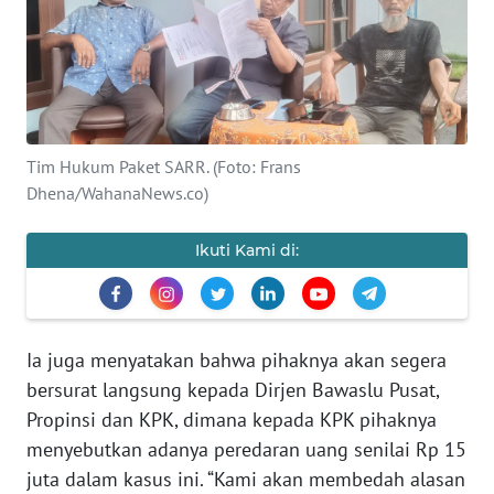
BAJO
OPINI
Informasi
Tim Hukum Paket SARR. (Foto: Frans
INDEKS
Dhena/WahanaNews.co)
BERITA
Ikuti Kami di:
KONTAK
KAMI
INFO
Ia juga menyatakan bahwa pihaknya akan segera
IKLAN
bersurat langsung kepada Dirjen Bawaslu Pusat,
TENTANG
Propinsi dan KPK, dimana kepada KPK pihaknya
KAMI
menyebutkan adanya peredaran uang senilai Rp 15
juta dalam kasus ini. “Kami akan membedah alasan