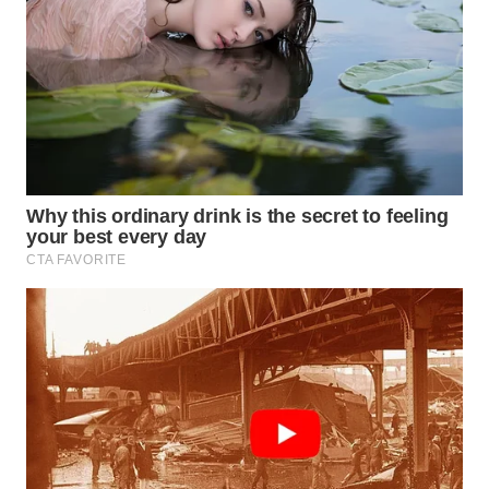
WN
PADANG
LAWAS
WN
SUMEDANG
WN
CIANJUR
WN
KEPULAUAN
SERIBU
WN
TANGERANG
WN
BINJAI