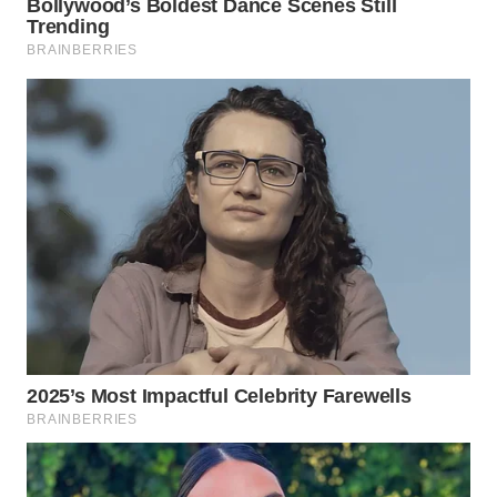
WN
KALTENG
WN
KALTARA
WN
KALSEL
WN
KALTIM
WN
SULSEL
WN
GORONTALO