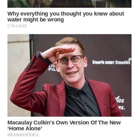
WN
LABUHANBATU
WN
TAPANULI
TENGAH
WN DELI
SERDANG
WN
TEBING
TINGGI
WN
PAKPAK
WN