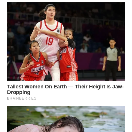
KARAWANG
WN
BEKASI
WN
BOGOR
WN
DEPOK
WN
TAPANULI
UTARA
WN
SAMOSIR