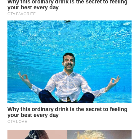
WN
PURWAKARTA
WN
PRIANGAN
TIMUR
WN
SEMARANG
WN
SOLO
WN
BOROBUDUR
WN