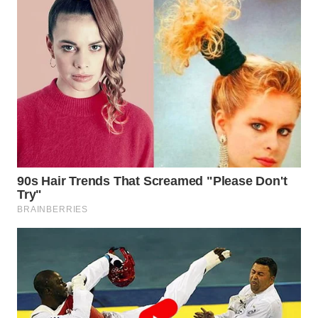
MADURA
WN
SURABAYA
WN
NATUNA
WN
BINTAN
WN
MANDALIKA
WN
LIKUPANG
WN