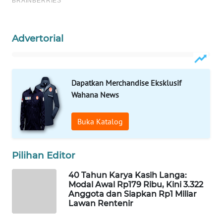
CO ID
WAHANANEWS
Advertorial
NET
WAHANA
SPORT
Dapatkan Merchandise Eksklusif
Wahana News
WAHANA
UMKM
Buka Katalog
WAHANA
SELEB
Pilihan Editor
WAHANA
40 Tahun Karya Kasih Langa:
Modal Awal Rp179 Ribu, Kini 3.322
PERSONA
Anggota dan Siapkan Rp1 Miliar
Lawan Rentenir
WAHANA
OTOMOTIF