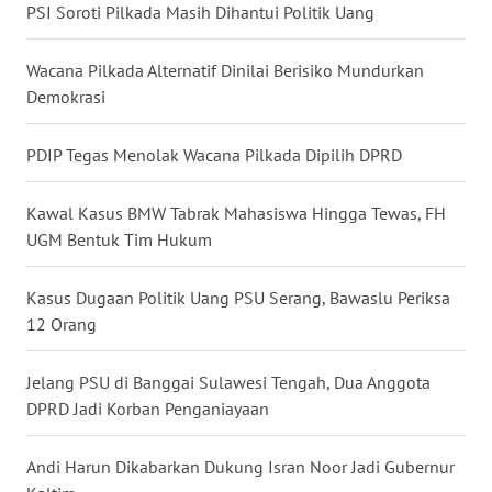
SULTENG
PSI Soroti Pilkada Masih Dihantui Politik Uang
WN
Wacana Pilkada Alternatif Dinilai Berisiko Mundurkan
SULBAR
Demokrasi
WN
PDIP Tegas Menolak Wacana Pilkada Dipilih DPRD
BABEL
Kawal Kasus BMW Tabrak Mahasiswa Hingga Tewas, FH
WN
UGM Bentuk Tim Hukum
SUMBAR
Kasus Dugaan Politik Uang PSU Serang, Bawaslu Periksa
WN
12 Orang
SUMSEL
Jelang PSU di Banggai Sulawesi Tengah, Dua Anggota
WN
DPRD Jadi Korban Penganiayaan
BENGKULU
Andi Harun Dikabarkan Dukung Isran Noor Jadi Gubernur
WN