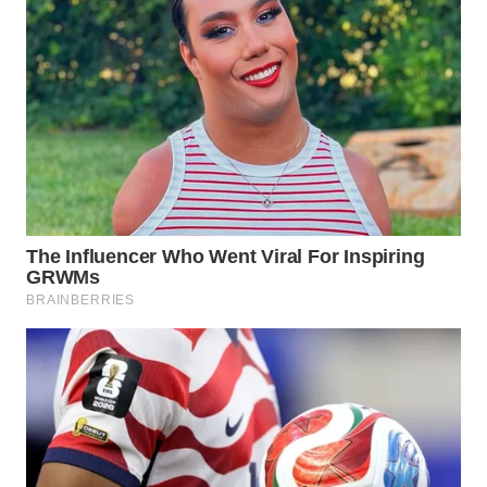
WN
SULUT
WN
MALUKU
WN
MALUT
WN
DAIRI
WN
DANAU
TOBA
WN