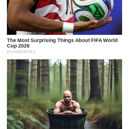
NIAS
WN
LANGKAT
WN
TAPANULI
SELATAN
WN
TANJUNG
LESUNG
WN
KARO
WN
SIMALUNGUN