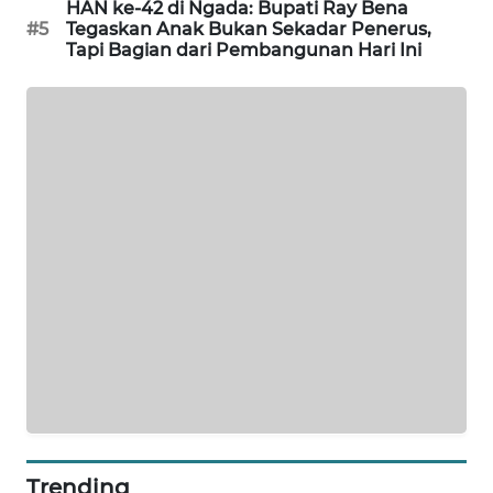
NEWS
HAN ke-42 di Ngada: Bupati Ray Bena
#5
Tegaskan Anak Bukan Sekadar Penerus,
Tapi Bagian dari Pembangunan Hari Ini
SIDIKALANG
NEWS
SIBARAGAS
NEWS
METRO
SIANTAR
NEWS
METRO
MEDAN
NEWS
METRO
JAKARTA
NEWS
Trending