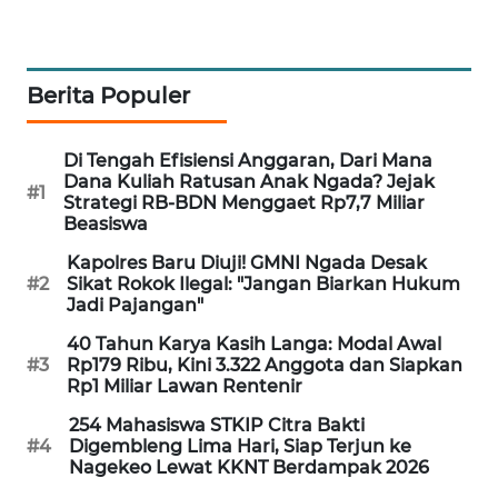
LKKI
KOPEKLIN
Berita Populer
PORTAL
Di Tengah Efisiensi Anggaran, Dari Mana
KONSUMEN
Dana Kuliah Ratusan Anak Ngada? Jejak
#1
Strategi RB-BDN Menggaet Rp7,7 Miliar
FORWAMKI
Beasiswa
Kapolres Baru Diuji! GMNI Ngada Desak
ALPERKLINAS
#2
Sikat Rokok Ilegal: "Jangan Biarkan Hukum
Jadi Pajangan"
FORJASIDA
40 Tahun Karya Kasih Langa: Modal Awal
#3
Rp179 Ribu, Kini 3.322 Anggota dan Siapkan
Rp1 Miliar Lawan Rentenir
TAMBANG
NEWS
254 Mahasiswa STKIP Citra Bakti
#4
Digembleng Lima Hari, Siap Terjun ke
Nagekeo Lewat KKNT Berdampak 2026
SITUNGIR