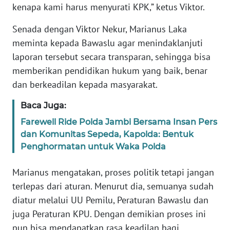
PEDOMAN
kenapa kami harus menyurati KPK,” ketus Viktor.
MEDIA
SIBER
Senada dengan Viktor Nekur, Marianus Laka
meminta kepada Bawaslu agar menindaklanjuti
REDAKSI
laporan tersebut secara transparan, sehingga bisa
memberikan pendidikan hukum yang baik, benar
KARIR
dan berkeadilan kepada masyarakat.
DISCLAIMER
Baca Juga:
Farewell Ride Polda Jambi Bersama Insan Pers
Wahana
dan Komunitas Sepeda, Kapolda: Bentuk
News
Penghormatan untuk Waka Polda
Regional
Marianus mengatakan, proses politik tetapi jangan
WN
terlepas dari aturan. Menurut dia, semuanya sudah
SUMUT
diatur melalui UU Pemilu, Peraturan Bawaslu dan
juga Peraturan KPU. Dengan demikian proses ini
WN
pun bisa mendapatkan rasa keadilan bagi
JAKARTA