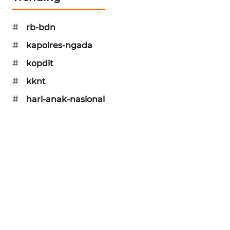
KRT
#
rb-bdn
NEWS
#
kapolres-ngada
KARING
#
kopdit
NEWS
#
kknt
JURNAL
#
hari-anak-nasional
MARITIM
HUMBANG
NEWS
GARONGGANG
NEWS
FISUELRI
ID