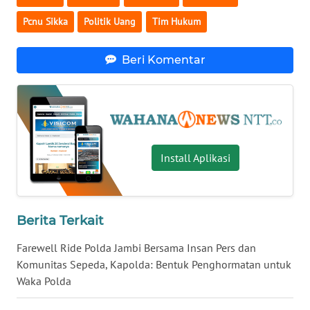
BARAT
Pcnu Sikka
Politik Uang
Tim Hukum
WN
RIAU
Beri Komentar
WN
SERAMBI
WN
Install Aplikasi
JAMBI
WN
SULTRA
Berita Terkait
Farewell Ride Polda Jambi Bersama Insan Pers dan
WN
NTB
Komunitas Sepeda, Kapolda: Bentuk Penghormatan untuk
Waka Polda
WN