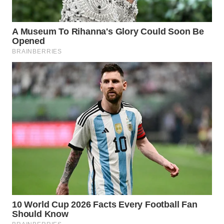
INFRASTRUKTUR
WAHANA
KONSUMEN
WAHANA
LISTRIK
WAHANA
TRAVEL
WAHANA
TV
WAHANANEWS
ID
WAHANANEWS