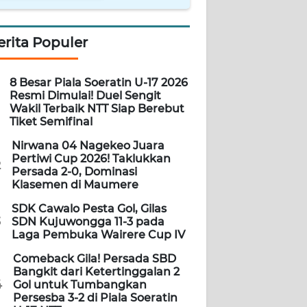
erita Populer
8 Besar Piala Soeratin U-17 2026
Resmi Dimulai! Duel Sengit
Wakil Terbaik NTT Siap Berebut
Tiket Semifinal
Nirwana 04 Nagekeo Juara
Pertiwi Cup 2026! Taklukkan
2
Persada 2-0, Dominasi
Klasemen di Maumere
SDK Cawalo Pesta Gol, Gilas
3
SDN Kujuwongga 11-3 pada
Laga Pembuka Wairere Cup IV
Comeback Gila! Persada SBD
Bangkit dari Ketertinggalan 2
4
Gol untuk Tumbangkan
Persesba 3-2 di Piala Soeratin