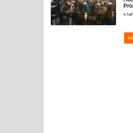
SIBER
Pro
4 ta
REDAKSI
KARIR
Mu
DISCLAIMER
Wahana
News
Regional
WN
SUMUT
WN
JAKARTA