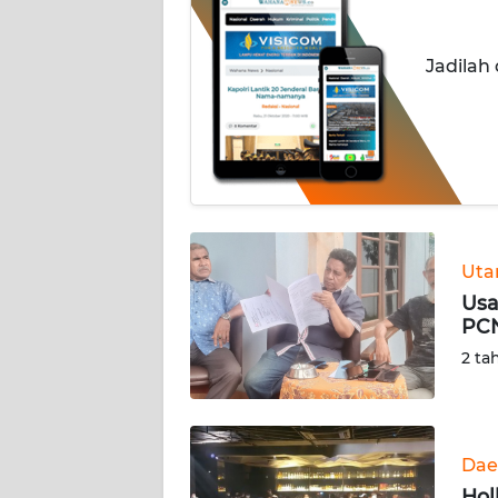
OPINI
Jadilah
Informasi
INDEKS
BERITA
KONTAK
KAMI
Ut
INFO
Usa
IKLAN
PCN
2 ta
TENTANG
KAMI
Dae
PEDOMAN
MEDIA
Hol