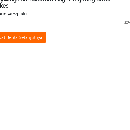
kes
hun yang lalu
#
at Berita Selanjutnya