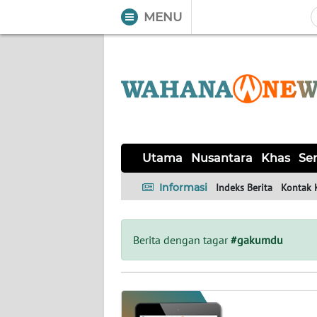
MENU
WAHANA
Tutup
TV
UTAMA
NUSANTARA
Utama
Nusantara
Khas
Ser
KHAS
Informasi
Indeks Berita
Kontak 
SERBA-
SERBI
Berita dengan tagar
#gakumdu
LABUAN
BAJO