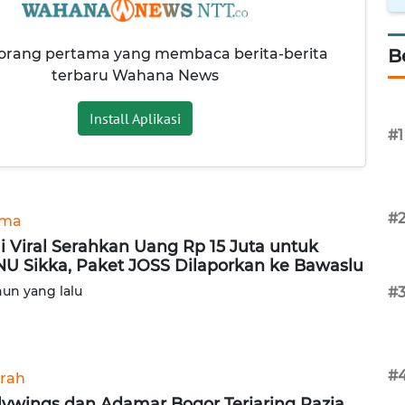
 orang pertama yang membaca berita-berita
B
terbaru Wahana News
Install Aplikasi
#1
#
ama
i Viral Serahkan Uang Rp 15 Juta untuk
U Sikka, Paket JOSS Dilaporkan ke Bawaslu
hun yang lalu
#
#
rah
lywings dan Adamar Bogor Terjaring Razia