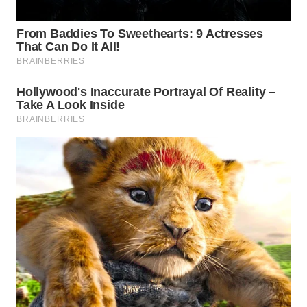
NIAS
WN
LANGKAT
WN
TAPANULI
SELATAN
WN
TANJUNG
LESUNG
WN
KARO
WN
SIMALUNGUN