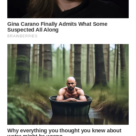
WN
PURWAKARTA
WN
PRIANGAN
TIMUR
WN
SEMARANG
WN
SOLO
WN
BOROBUDUR
WN