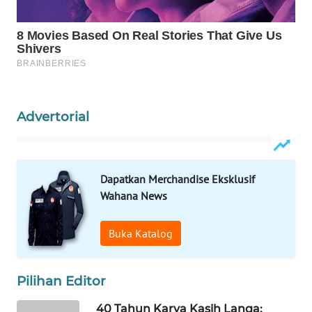
LABUANBAJO
WN
BORNEO
Wahana
Media
Advertorial
Group
WAHANA
NEWS
Dapatkan Merchandise Eksklusif
Wahana News
WAHANA
TANI
Buka Katalog
WAHANA
ADVOKAT
Pilihan Editor
WAHANA
40 Tahun Karya Kasih Langa: