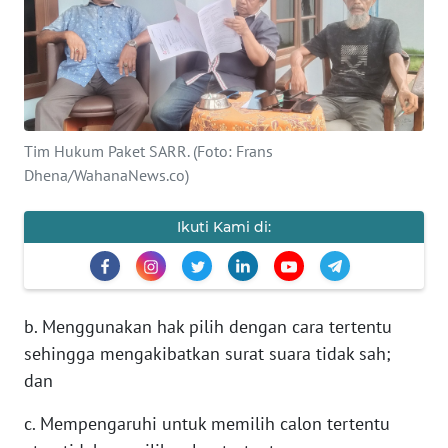
BAJO
OPINI
Informasi
Tim Hukum Paket SARR. (Foto: Frans
INDEKS
Dhena/WahanaNews.co)
BERITA
Ikuti Kami di:
KONTAK
KAMI
INFO
b. Menggunakan hak pilih dengan cara tertentu
IKLAN
sehingga mengakibatkan surat suara tidak sah;
TENTANG
dan
KAMI
c. Mempengaruhi untuk memilih calon tertentu