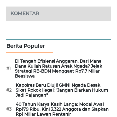
KOMENTAR
WAHANA
HEALTH
WAHANA
DESA
WISATA
Berita Populer
LAPAK
Di Tengah Efisiensi Anggaran, Dari Mana
WAHANA
Dana Kuliah Ratusan Anak Ngada? Jejak
#1
Strategi RB-BDN Menggaet Rp7,7 Miliar
Beasiswa
Wahana
Network
Kapolres Baru Diuji! GMNI Ngada Desak
#2
Sikat Rokok Ilegal: "Jangan Biarkan Hukum
Jadi Pajangan"
KONSUMEN
LISTRIK
40 Tahun Karya Kasih Langa: Modal Awal
#3
Rp179 Ribu, Kini 3.322 Anggota dan Siapkan
Rp1 Miliar Lawan Rentenir
MASYARAKAT