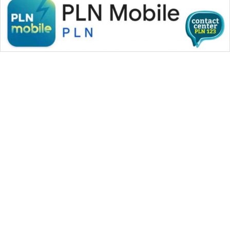
WAHANA MEDIA GROUP
|
|
|
WAHANA NEWS co
WAHANA TANI
WAHANA ADVOKAT
|
|
WAHANA INFRASTRUKTUR
WAHANA KONSUMEN
|
|
|
WAHANA LISTRIK
WAHANA TRAVEL
WAHANA TV
|
|
|
WAHANANEWS id
WAHANANEWS CO ID
WAHANANEWS NET