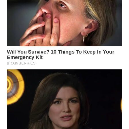
WN
CIREBON
WN
INDRAMAYU
WN
KUNINGAN
WN
MAJALENGKA
WN
SUBANG
WN
SUKABUMI