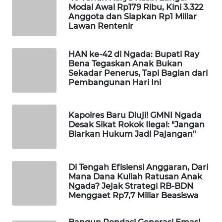
INFRASTRUKTUR
Modal Awal Rp179 Ribu, Kini 3.322
Anggota dan Siapkan Rp1 Miliar
Lawan Rentenir
WAHANA
KONSUMEN
HAN ke-42 di Ngada: Bupati Ray
Bena Tegaskan Anak Bukan
WAHANA
Sekadar Penerus, Tapi Bagian dari
LISTRIK
Pembangunan Hari Ini
WAHANA
TRAVEL
Kapolres Baru Diuji! GMNI Ngada
Desak Sikat Rokok Ilegal: "Jangan
Biarkan Hukum Jadi Pajangan"
WAHANA
TV
Di Tengah Efisiensi Anggaran, Dari
Mana Dana Kuliah Ratusan Anak
WAHANANEWS
Ngada? Jejak Strategi RB-BDN
ID
Menggaet Rp7,7 Miliar Beasiswa
WAHANANEWS