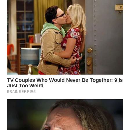
WN
PADANG
LAWAS
WN
SUMEDANG
WN
CIANJUR
WN
KEPULAUAN
SERIBU
WN
TANGERANG
WN
BINJAI