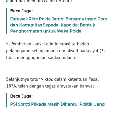
atau tidak memilih calon tertentu.
PEDOMAN
MEDIA
Baca Juga:
SIBER
Farewell Ride Polda Jambi Bersama Insan Pers
REDAKSI
dan Komunitas Sepeda, Kapolda: Bentuk
Penghormatan untuk Waka Polda
KARIR
5. Pemberian sanksi administrasi terhadap
pelanggaran sebagaimana dimaksud pada ayat (2)
DISCLAIMER
tidak menggugurkan sanksi pidana.
Wahana
News
Regional
Selanjutnya tutur Viktor, dalam ketentuan Pasal
187A, telah dengan tegas dinyatakan bahwa;
WN
SUMUT
Baca Juga:
PSI Soroti Pilkada Masih Dihantui Politik Uang
WN
JAKARTA