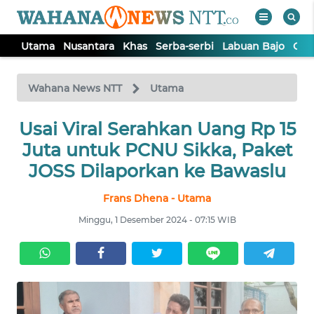
Utama
Nusantara
Khas
Serba-serbi
Labuan Bajo
Opi
WAHANA
Tutup
TV
Wahana News NTT
Utama
Usai Viral Serahkan Uang Rp 15
UTAMA
Juta untuk PCNU Sikka, Paket
NUSANTARA
JOSS Dilaporkan ke Bawaslu
Frans Dhena - Utama
KHAS
Minggu, 1 Desember 2024 - 07:15 WIB
SERBA-
SERBI
LABUAN