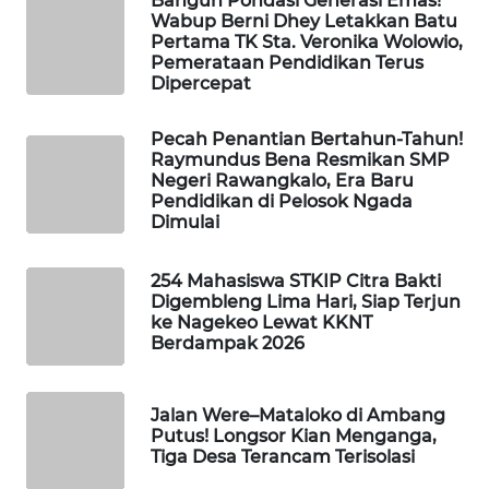
Bangun Pondasi Generasi Emas!
CO ID
Wabup Berni Dhey Letakkan Batu
Pertama TK Sta. Veronika Wolowio,
WAHANANEWS
Pemerataan Pendidikan Terus
Dipercepat
NET
Pecah Penantian Bertahun-Tahun!
WAHANA
Raymundus Bena Resmikan SMP
SPORT
Negeri Rawangkalo, Era Baru
Pendidikan di Pelosok Ngada
Dimulai
WAHANA
UMKM
254 Mahasiswa STKIP Citra Bakti
Digembleng Lima Hari, Siap Terjun
WAHANA
ke Nagekeo Lewat KKNT
SELEB
Berdampak 2026
WAHANA
PERSONA
Jalan Were–Mataloko di Ambang
Putus! Longsor Kian Menganga,
Tiga Desa Terancam Terisolasi
WAHANA
OTOMOTIF