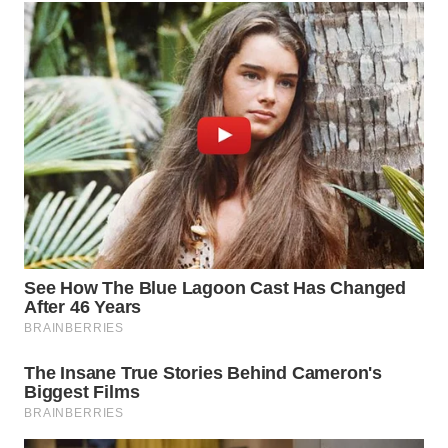
KARAWANG
WN
BEKASI
WN
BOGOR
WN
DEPOK
WN
TAPANULI
UTARA
WN
SAMOSIR