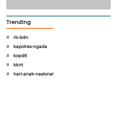
LKKI
KOPEKLIN
Trending
PORTAL
#
rb-bdn
KONSUMEN
#
kapolres-ngada
FORWAMKI
#
kopdit
#
kknt
ALPERKLINAS
#
hari-anak-nasional
FORJASIDA
TAMBANG
NEWS
SITUNGIR