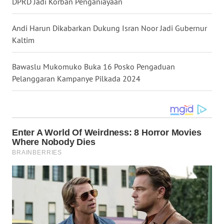
DPRD Jadi Korban Penganiayaan
WN
Andi Harun Dikabarkan Dukung Isran Noor Jadi Gubernur
KALTENG
Kaltim
WN
Bawaslu Mukomuko Buka 16 Posko Pengaduan
KALTARA
Pelanggaran Kampanye Pilkada 2024
WN
KALSEL
WN
KALTIM
WN
SULSEL
WN
GORONTALO