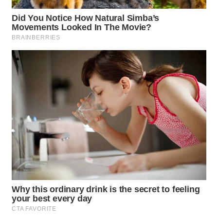
WN
LABUHANBATU
WN
TAPANULI
TENGAH
WN DELI
SERDANG
WN
TEBING
TINGGI
WN
PAKPAK
WN