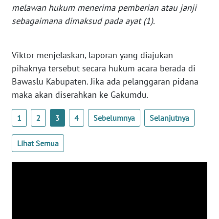
BARAT
melawan hukum menerima pemberian atau janji
sebagaimana dimaksud pada ayat (1).
WN
RIAU
Viktor menjelaskan, laporan yang diajukan
pihaknya tersebut secara hukum acara berada di
WN
SERAMBI
Bawaslu Kabupaten. Jika ada pelanggaran pidana
maka akan diserahkan ke Gakumdu.
WN
JAMBI
1
2
3
4
Sebelumnya
Selanjutnya
WN
Lihat Semua
SULTRA
WN
NTB
WN