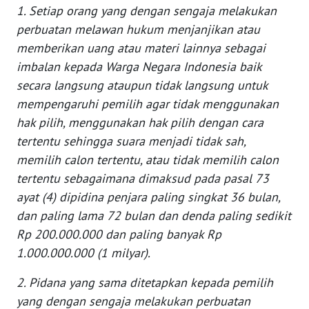
1. Setiap orang yang dengan sengaja melakukan
perbuatan melawan hukum menjanjikan atau
WN
memberikan uang atau materi lainnya sebagai
JABAR
imbalan kepada Warga Negara Indonesia baik
WN
secara langsung ataupun tidak langsung untuk
BANTEN
mempengaruhi pemilih agar tidak menggunakan
hak pilih, menggunakan hak pilih dengan cara
WN
tertentu sehingga suara menjadi tidak sah,
NTT
memilih calon tertentu, atau tidak memilih calon
tertentu sebagaimana dimaksud pada pasal 73
WN
ayat (4) dipidina penjara paling singkat 36 bulan,
KEPRI
dan paling lama 72 bulan dan denda paling sedikit
Rp 200.000.000 dan paling banyak Rp
WN
PAPUA
1.000.000.000 (1 milyar).
2. Pidana yang sama ditetapkan kepada pemilih
WN
yang dengan sengaja melakukan perbuatan
PAPUA