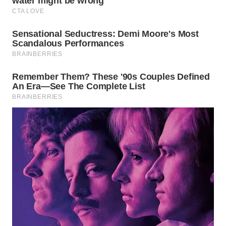
MADURA
WN
SURABAYA
WN
NATUNA
WN
BINTAN
WN
MANDALIKA
WN
LIKUPANG
WN