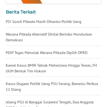
LAMPUNG
Berita Terkait
WN
JATENG
PSI Soroti Pilkada Masih Dihantui Politik Uang
WN
Wacana Pilkada Alternatif Dinilai Berisiko Mundurkan
NUSANTARA
Demokrasi
WN
PDIP Tegas Menolak Wacana Pilkada Dipilih DPRD
JOGJA
Kawal Kasus BMW Tabrak Mahasiswa Hingga Tewas, FH
WN
UGM Bentuk Tim Hukum
JATIM
Kasus Dugaan Politik Uang PSU Serang, Bawaslu Periksa
WN
BALI
12 Orang
WN
Jelang PSU di Banggai Sulawesi Tengah, Dua Anggota
KALBAR