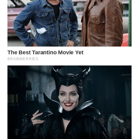
WN
SULUT
WN
MALUKU
WN
MALUT
WN
DAIRI
WN
DANAU
TOBA
WN