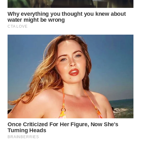
NIAS
WN
LANGKAT
WN
TAPANULI
SELATAN
WN
TANJUNG
LESUNG
WN
KARO
WN
SIMALUNGUN