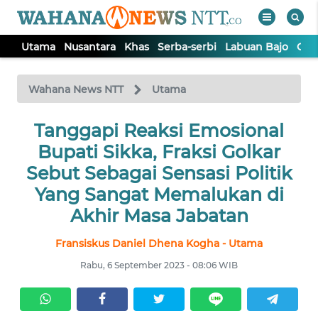
Utama
Nusantara
Khas
Serba-serbi
Labuan Bajo
Opi
WAHANA
Tutup
TV
Wahana News NTT
Utama
Tanggapi Reaksi Emosional
UTAMA
Bupati Sikka, Fraksi Golkar
NUSANTARA
Sebut Sebagai Sensasi Politik
Yang Sangat Memalukan di
KHAS
Akhir Masa Jabatan
Fransiskus Daniel Dhena Kogha - Utama
SERBA-
SERBI
Rabu, 6 September 2023 - 08:06 WIB
LABUAN