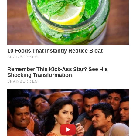
WN
PADANG
LAWAS
WN
SUMEDANG
WN
CIANJUR
WN
KEPULAUAN
SERIBU
WN
TANGERANG
WN
BINJAI