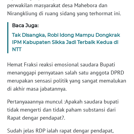
BARAT
perwakilan masyarakat desa Mahebora dan
Nirangkliung di ruang sidang yang terhormat ini.
WN
RIAU
Baca Juga:
Tak Disangka, Robi Idong Mampu Dongkrak
WN
IPM Kabupaten Sikka Jadi Terbaik Kedua di
SERAMBI
NTT
WN
Hemat Fraksi reaksi emosional saudara Bupati
JAMBI
menanggapi pernyataan salah satu anggota DPRD
merupakan sensasi politik yang sangat memalukan
WN
di akhir masa jabatannya.
SULTRA
Pertanyaaannya muncul :Apakah saudara bupati
WN
tidak mengerti dan tidak paham substansi dari
NTB
Rapat dengar pendapat?.
WN
Sudah jelas RDP ialah rapat dengar pendapat,