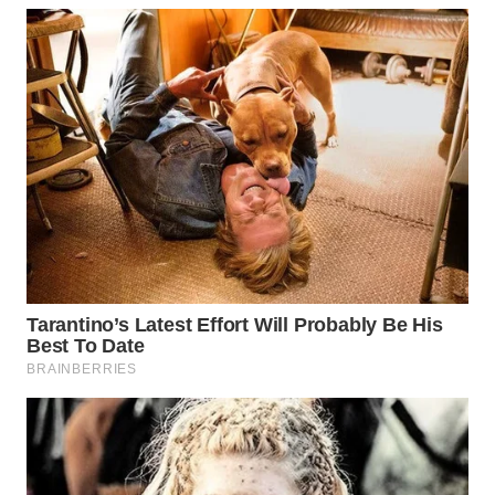
WN
LABUHANBATU
WN
TAPANULI
TENGAH
WN DELI
SERDANG
WN
TEBING
TINGGI
WN
PAKPAK
WN