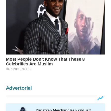
INFRASTRUKTUR
WAHANA
KONSUMEN
WAHANA
LISTRIK
WAHANA
TRAVEL
WAHANA
TV
Advertorial
WAHANANEWS
ID
WAHANANEWS
Dapatkan Merchandise Eksklusif