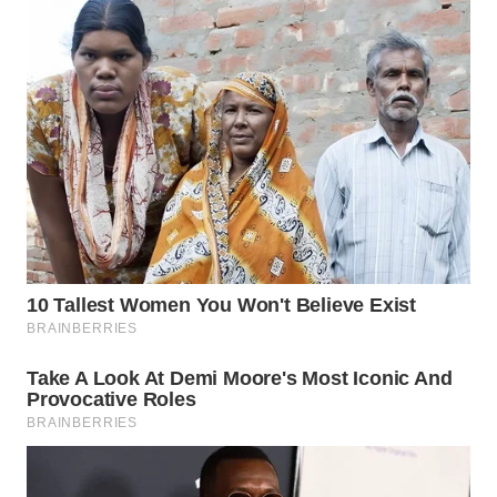
LABUANBAJO
WN
BORNEO
Wahana
Media
Group
WAHANA
NEWS
WAHANA
TANI
WAHANA
ADVOKAT
WAHANA