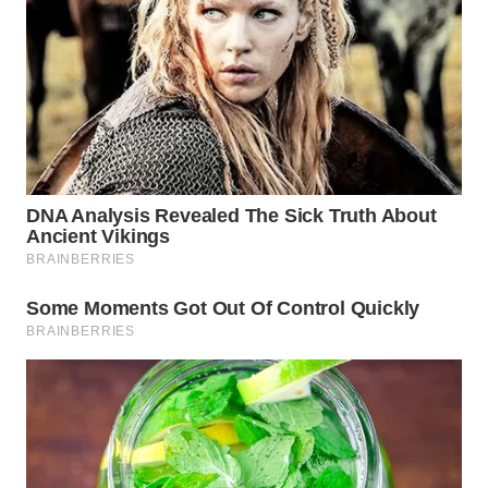
KARAWANG
WN
BEKASI
WN
BOGOR
WN
DEPOK
WN
TAPANULI
UTARA
WN
SAMOSIR