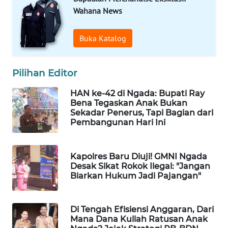
CO ID
Wahana News
WAHANANEWS
Buka Katalog
NET
WAHANA
Pilihan Editor
SPORT
HAN ke-42 di Ngada: Bupati Ray
Bena Tegaskan Anak Bukan
WAHANA
Sekadar Penerus, Tapi Bagian dari
UMKM
Pembangunan Hari Ini
WAHANA
SELEB
Kapolres Baru Diuji! GMNI Ngada
Desak Sikat Rokok Ilegal: "Jangan
Biarkan Hukum Jadi Pajangan"
WAHANA
PERSONA
Di Tengah Efisiensi Anggaran, Dari
WAHANA
Mana Dana Kuliah Ratusan Anak
OTOMOTIF