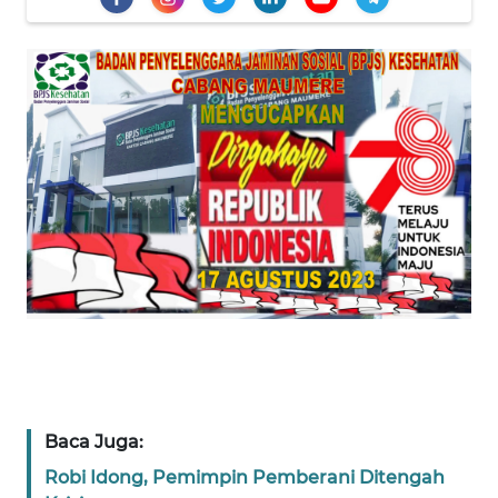
PEDOMAN
MEDIA
SIBER
REDAKSI
KARIR
DISCLAIMER
Wahana
News
Regional
WN
SUMUT
Baca Juga:
WN
Robi Idong, Pemimpin Pemberani Ditengah
JAKARTA