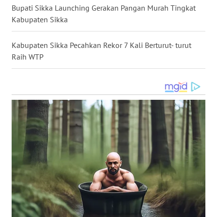
Bupati Sikka Launching Gerakan Pangan Murah Tingkat
Kabupaten Sikka
WN
SULUT
Kabupaten Sikka Pecahkan Rekor 7 Kali Berturut- turut
Raih WTP
WN
MALUKU
WN
MALUT
WN
DAIRI
WN
DANAU
TOBA
WN