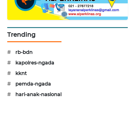
NEWS
SIDIKALANG
NEWS
Trending
SIBARAGAS
NEWS
#
rb-bdn
METRO
#
kapolres-ngada
SIANTAR
#
kknt
NEWS
#
pemda-ngada
METRO
#
hari-anak-nasional
MEDAN
NEWS
METRO
JAKARTA
NEWS