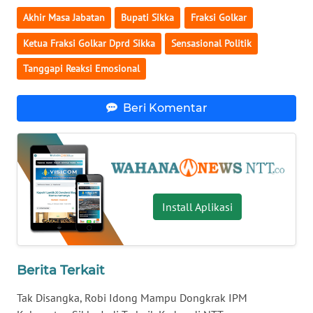
LAMPUNG
Akhir Masa Jabatan
Bupati Sikka
Fraksi Golkar
WN
Ketua Fraksi Golkar Dprd Sikka
Sensasional Politik
JATENG
Tanggapi Reaksi Emosional
WN
NUSANTARA
Beri Komentar
WN
JOGJA
WN
Install Aplikasi
JATIM
WN
BALI
Berita Terkait
Tak Disangka, Robi Idong Mampu Dongkrak IPM
WN
KALBAR