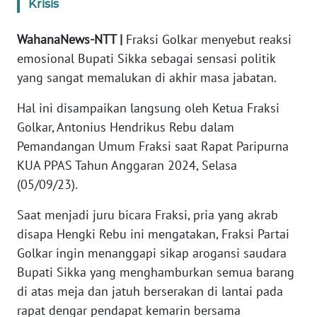
Krisis
WN
WahanaNews-NTT |
Fraksi Golkar menyebut reaksi
JABAR
emosional Bupati Sikka sebagai sensasi politik
yang sangat memalukan di akhir masa jabatan.
WN
BANTEN
Hal ini disampaikan langsung oleh Ketua Fraksi
Golkar, Antonius Hendrikus Rebu dalam
WN
Pemandangan Umum Fraksi saat Rapat Paripurna
NTT
KUA PPAS Tahun Anggaran 2024, Selasa
(05/09/23).
WN
KEPRI
Saat menjadi juru bicara Fraksi, pria yang akrab
disapa Hengki Rebu ini mengatakan, Fraksi Partai
WN
Golkar ingin menanggapi sikap arogansi saudara
PAPUA
Bupati Sikka yang menghamburkan semua barang
di atas meja dan jatuh berserakan di lantai pada
WN
rapat dengar pendapat kemarin bersama
PAPUA