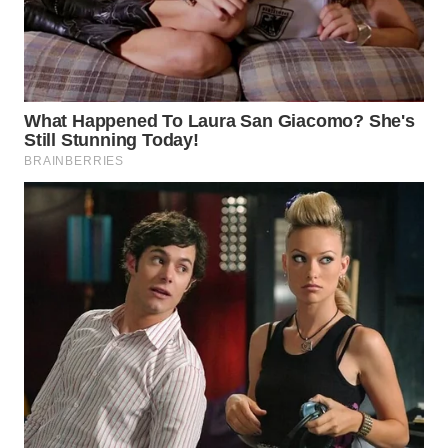
WN
PURWAKARTA
WN
PRIANGAN
TIMUR
WN
SEMARANG
WN
SOLO
WN
BOROBUDUR
WN