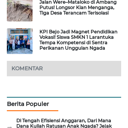
Jalan Were–Mataloko di Ambang
KELISTRIKAN
Putus! Longsor Kian Menganga,
Tiga Desa Terancam Terisolasi
WALINKI
ID
KPI Bejo Jadi Magnet Pendidikan
Vokasi! Siswa SMKN 1 Larantuka
MAWAKA
Tempa Kompetensi di Sentra
ID
Perikanan Unggulan Ngada
MARTABAT
NET
KOMENTAR
PLN
WATCH
MKLI
Berita Populer
LPKKI
Di Tengah Efisiensi Anggaran, Dari Mana
Dana Kuliah Ratusan Anak Ngada? Jejak