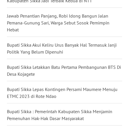
Kabupaten Sikka Jadi Terbaik Kedua di NTT
WN
Jawab Penantian Panjang, Robi Idong Bangun Jalan
KALTENG
Pemana-Gunung Sari, Warga Sebut Sosok Pemimpin
Hebat
WN
KALTARA
Bupati Sikka Akui Keliru Urus Banyak Hal Termasuk Janji
Politik Yang Belum Dipenuhi
WN
KALSEL
Bupati Sikka Letakkan Batu Pertama Pembangunan BTS Di
Desa Kojagete
WN
KALTIM
Bupati Sikka Lepas Kontingen Persami Maumere Menuju
ETMC 2023 di Rote Ndao
WN
SULSEL
Bupati Sikka : Pemerintah Kabupaten Sikka Menjamin
Pemenuhan Hak-Hak Dasar Masyarakat
WN
GORONTALO