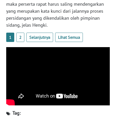
SULTENG
maka perserta rapat harus saling mendengarkan
yang merupakan kata kunci dari jalannya proses
WN
persidangan yang dikendalikan oleh pimpinan
SULBAR
sidang, jelas Hengki.
WN
1
2
Selanjutnya
Lihat Semua
BABEL
WN
SUMBAR
WN
SUMSEL
WN
BENGKULU
WN
Tag: