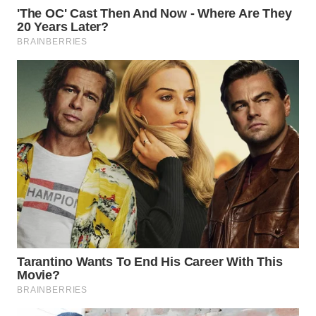
MADURA
WN
SURABAYA
WN
NATUNA
WN
BINTAN
WN
MANDALIKA
WN
LIKUPANG
WN