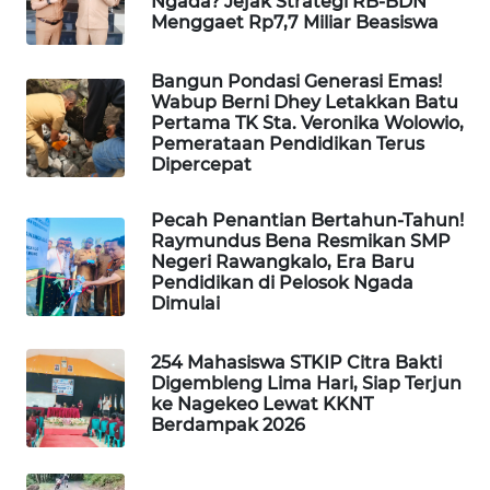
Ngada? Jejak Strategi RB-BDN
Menggaet Rp7,7 Miliar Beasiswa
WAHANA
HEALTH
Bangun Pondasi Generasi Emas!
Wabup Berni Dhey Letakkan Batu
Pertama TK Sta. Veronika Wolowio,
WAHANA
Pemerataan Pendidikan Terus
DESA
Dipercepat
WISATA
Pecah Penantian Bertahun-Tahun!
Raymundus Bena Resmikan SMP
LAPAK
Negeri Rawangkalo, Era Baru
WAHANA
Pendidikan di Pelosok Ngada
Dimulai
Wahana
Network
254 Mahasiswa STKIP Citra Bakti
Digembleng Lima Hari, Siap Terjun
KONSUMEN
ke Nagekeo Lewat KKNT
LISTRIK
Berdampak 2026
MASYARAKAT