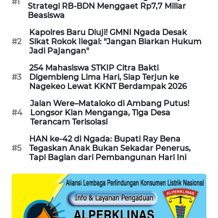
#1
Strategi RB-BDN Menggaet Rp7,7 Miliar
LKKI
Beasiswa
Kapolres Baru Diuji! GMNI Ngada Desak
KOPEKLIN
#2
Sikat Rokok Ilegal: "Jangan Biarkan Hukum
Jadi Pajangan"
PORTAL
254 Mahasiswa STKIP Citra Bakti
KONSUMEN
#3
Digembleng Lima Hari, Siap Terjun ke
Nagekeo Lewat KKNT Berdampak 2026
FORWAMKI
Jalan Were–Mataloko di Ambang Putus!
#4
Longsor Kian Menganga, Tiga Desa
Terancam Terisolasi
ALPERKLINAS
HAN ke-42 di Ngada: Bupati Ray Bena
#5
Tegaskan Anak Bukan Sekadar Penerus,
FORJASIDA
Tapi Bagian dari Pembangunan Hari Ini
TAMBANG
NEWS
SITUNGIR