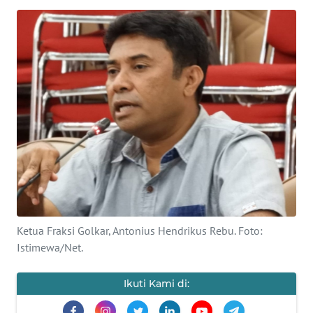
BAJO
OPINI
Informasi
INDEKS
BERITA
KONTAK
KAMI
INFO
IKLAN
Ketua Fraksi Golkar, Antonius Hendrikus Rebu. Foto:
Istimewa/Net.
TENTANG
KAMI
Ikuti Kami di: