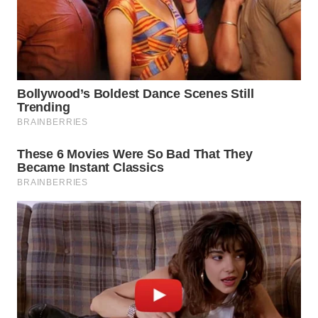
WN
CIREBON
WN
INDRAMAYU
WN
KUNINGAN
WN
MAJALENGKA
WN
SUBANG
WN
SUKABUMI