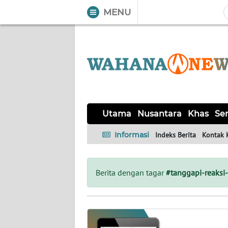
MENU
WAHANA
Tutup
TV
UTAMA
NUSANTARA
Utama
Nusantara
Khas
Ser
KHAS
Informasi
Indeks Berita
Kontak 
SERBA-
SERBI
Berita dengan tagar
#tanggapi-reaksi
LABUAN
BAJO