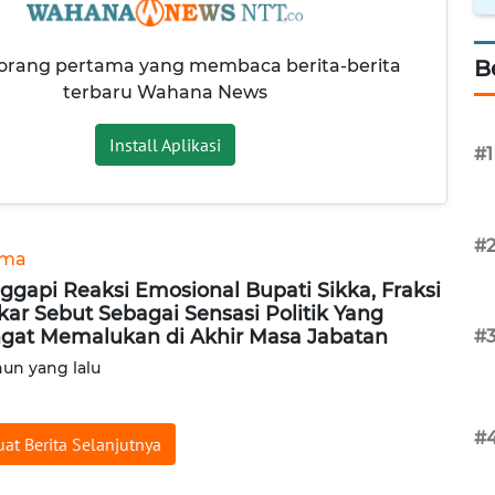
 orang pertama yang membaca berita-berita
B
terbaru Wahana News
Install Aplikasi
#1
#
ama
ggapi Reaksi Emosional Bupati Sikka, Fraksi
kar Sebut Sebagai Sensasi Politik Yang
gat Memalukan di Akhir Masa Jabatan
#
hun yang lalu
#
at Berita Selanjutnya