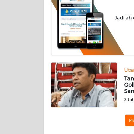
OPINI
Jadilah
Informasi
INDEKS
BERITA
KONTAK
KAMI
Ut
Tan
INFO
Gol
IKLAN
San
3 ta
TENTANG
KAMI
Mu
PEDOMAN
MEDIA