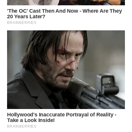
CO ID
WAHANANEWS
NET
WAHANA
SPORT
WAHANA
UMKM
WAHANA
SELEB
WAHANA
PERSONA
WAHANA
OTOMOTIF