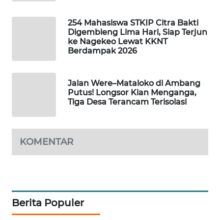
NEWS
254 Mahasiswa STKIP Citra Bakti
SIDIKALANG
Digembleng Lima Hari, Siap Terjun
NEWS
ke Nagekeo Lewat KKNT
Berdampak 2026
SIBARAGAS
NEWS
Jalan Were–Mataloko di Ambang
Putus! Longsor Kian Menganga,
METRO
Tiga Desa Terancam Terisolasi
SIANTAR
NEWS
KOMENTAR
METRO
MEDAN
NEWS
METRO
Berita Populer
JAKARTA
NEWS