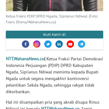
PEDOMAN
MEDIA
SIBER
Ketua Fraksi PDIP DPRD Ngada, Siprianus Ndiwal. (Foto:
Frans Dhena/WahanaNews.co)
REDAKSI
Ikuti Kami di:
KARIR
DISCLAIMER
NTT.WahanaNews.co
|
Ketua Fraksi Partai Demokrasi
Wahana
Indonesia Perjuangan (PDIP) DPRD Kabupaten
News
Ngada, Siprianus Ndiwal meminta kepada Bupati
Regional
Ngada untuk segera mengakhiri kontroversi
pelantikan Sekda Ngada, sehingga rakyat tidak
WN
SUMUT
dikorbankan.
Hal ini disampaikan pria yang akrab disapa Rinus
WN
JAKARTA
Ndiwal ini kepada
NTT.WahanaNews.co
, Senin