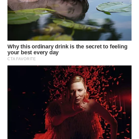
LABUANBAJO
WN
BORNEO
Wahana
Media
Group
WAHANA
NEWS
WAHANA
TANI
WAHANA
ADVOKAT
WAHANA