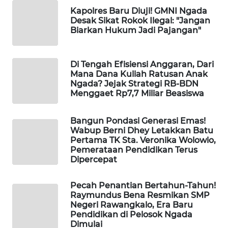
LKKI
Kapolres Baru Diuji! GMNI Ngada
Desak Sikat Rokok Ilegal: "Jangan
Biarkan Hukum Jadi Pajangan"
KOPEKLIN
PORTAL
Di Tengah Efisiensi Anggaran, Dari
Mana Dana Kuliah Ratusan Anak
KONSUMEN
Ngada? Jejak Strategi RB-BDN
Menggaet Rp7,7 Miliar Beasiswa
FORWAMKI
Bangun Pondasi Generasi Emas!
ALPERKLINAS
Wabup Berni Dhey Letakkan Batu
Pertama TK Sta. Veronika Wolowio,
Pemerataan Pendidikan Terus
FORJASIDA
Dipercepat
TAMBANG
Pecah Penantian Bertahun-Tahun!
NEWS
Raymundus Bena Resmikan SMP
Negeri Rawangkalo, Era Baru
Pendidikan di Pelosok Ngada
SITUNGIR
Dimulai