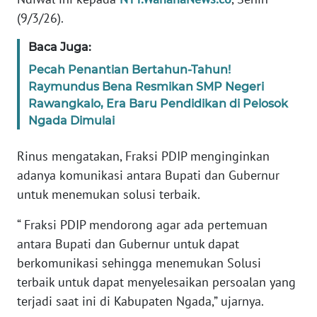
(9/3/26).
WN
Baca Juga:
JABAR
Pecah Penantian Bertahun-Tahun!
WN
Raymundus Bena Resmikan SMP Negeri
BANTEN
Rawangkalo, Era Baru Pendidikan di Pelosok
Ngada Dimulai
WN
NTT
Rinus mengatakan, Fraksi PDIP menginginkan
adanya komunikasi antara Bupati dan Gubernur
WN
untuk menemukan solusi terbaik.
KEPRI
“ Fraksi PDIP mendorong agar ada pertemuan
antara Bupati dan Gubernur untuk dapat
WN
PAPUA
berkomunikasi sehingga menemukan Solusi
terbaik untuk dapat menyelesaikan persoalan yang
WN
terjadi saat ini di Kabupaten Ngada,” ujarnya.
PAPUA