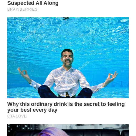
WN
PURWAKARTA
WN
PRIANGAN
TIMUR
WN
SEMARANG
WN
SOLO
WN
BOROBUDUR
WN