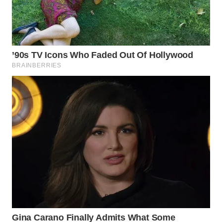
WN
CIREBON
WN
INDRAMAYU
WN
KUNINGAN
WN
MAJALENGKA
WN
SUBANG
WN
SUKABUMI