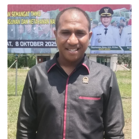
BAJO
OPINI
Informasi
INDEKS
BERITA
KONTAK
KAMI
INFO
IKLAN
TENTANG
KAMI