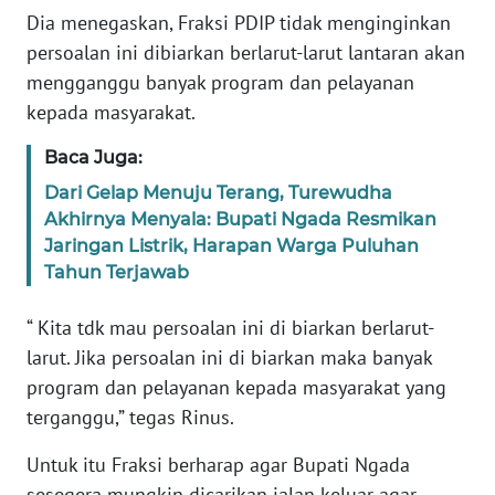
BARAT
Dia menegaskan, Fraksi PDIP tidak menginginkan
persoalan ini dibiarkan berlarut-larut lantaran akan
WN
mengganggu banyak program dan pelayanan
RIAU
kepada masyarakat.
WN
Baca Juga:
SERAMBI
Dari Gelap Menuju Terang, Turewudha
Akhirnya Menyala: Bupati Ngada Resmikan
WN
Jaringan Listrik, Harapan Warga Puluhan
JAMBI
Tahun Terjawab
WN
“ Kita tdk mau persoalan ini di biarkan berlarut-
SULTRA
larut. Jika persoalan ini di biarkan maka banyak
program dan pelayanan kepada masyarakat yang
WN
terganggu,” tegas Rinus.
NTB
Untuk itu Fraksi berharap agar Bupati Ngada
WN
sesegera mungkin dicarikan jalan keluar agar