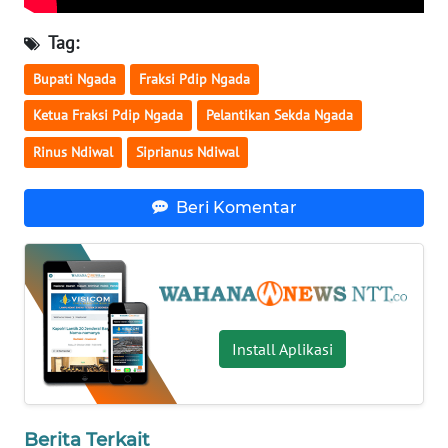
LAMPUNG
Tag:
WN
JATENG
Bupati Ngada
Fraksi Pdip Ngada
Ketua Fraksi Pdip Ngada
Pelantikan Sekda Ngada
WN
NUSANTARA
Rinus Ndiwal
Siprianus Ndiwal
WN
Beri Komentar
JOGJA
WN
JATIM
Install Aplikasi
WN
BALI
WN
Berita Terkait
KALBAR