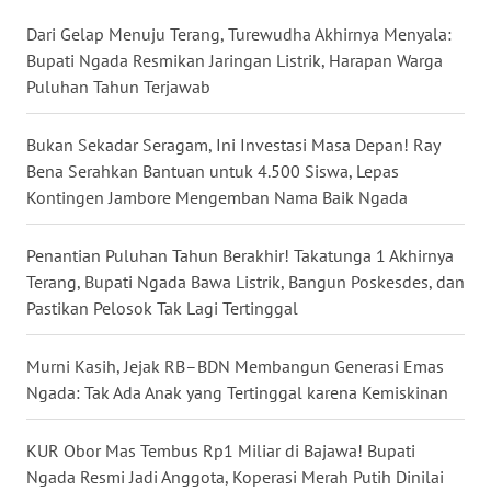
Dari Gelap Menuju Terang, Turewudha Akhirnya Menyala:
WN
Bupati Ngada Resmikan Jaringan Listrik, Harapan Warga
KALTENG
Puluhan Tahun Terjawab
WN
Bukan Sekadar Seragam, Ini Investasi Masa Depan! Ray
KALTARA
Bena Serahkan Bantuan untuk 4.500 Siswa, Lepas
Kontingen Jambore Mengemban Nama Baik Ngada
WN
KALSEL
Penantian Puluhan Tahun Berakhir! Takatunga 1 Akhirnya
Terang, Bupati Ngada Bawa Listrik, Bangun Poskesdes, dan
WN
Pastikan Pelosok Tak Lagi Tertinggal
KALTIM
Murni Kasih, Jejak RB–BDN Membangun Generasi Emas
WN
Ngada: Tak Ada Anak yang Tertinggal karena Kemiskinan
SULSEL
KUR Obor Mas Tembus Rp1 Miliar di Bajawa! Bupati
WN
Ngada Resmi Jadi Anggota, Koperasi Merah Putih Dinilai
GORONTALO