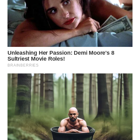
NIAS
WN
LANGKAT
WN
TAPANULI
SELATAN
WN
TANJUNG
LESUNG
WN
KARO
WN
SIMALUNGUN