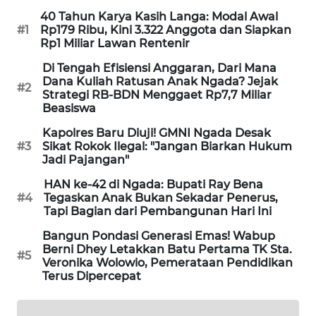
40 Tahun Karya Kasih Langa: Modal Awal
#1
Rp179 Ribu, Kini 3.322 Anggota dan Siapkan
KRT
Rp1 Miliar Lawan Rentenir
NEWS
Di Tengah Efisiensi Anggaran, Dari Mana
Dana Kuliah Ratusan Anak Ngada? Jejak
KARING
#2
Strategi RB-BDN Menggaet Rp7,7 Miliar
NEWS
Beasiswa
Kapolres Baru Diuji! GMNI Ngada Desak
JURNAL
#3
Sikat Rokok Ilegal: "Jangan Biarkan Hukum
MARITIM
Jadi Pajangan"
HAN ke-42 di Ngada: Bupati Ray Bena
HUMBANG
#4
Tegaskan Anak Bukan Sekadar Penerus,
NEWS
Tapi Bagian dari Pembangunan Hari Ini
Bangun Pondasi Generasi Emas! Wabup
GARONGGANG
Berni Dhey Letakkan Batu Pertama TK Sta.
NEWS
#5
Veronika Wolowio, Pemerataan Pendidikan
Terus Dipercepat
FISUELRI
ID