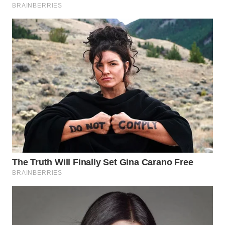
KARAWANG
WN
BEKASI
WN
BOGOR
WN
DEPOK
WN
TAPANULI
UTARA
WN
SAMOSIR