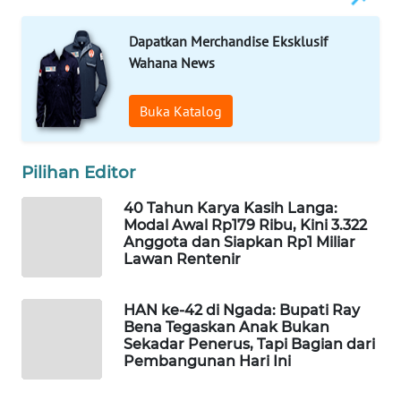
KELISTRIKAN
Dapatkan Merchandise Eksklusif
WALINKI
Wahana News
ID
Buka Katalog
MAWAKA
ID
Pilihan Editor
MARTABAT
40 Tahun Karya Kasih Langa:
NET
Modal Awal Rp179 Ribu, Kini 3.322
Anggota dan Siapkan Rp1 Miliar
PLN
Lawan Rentenir
WATCH
HAN ke-42 di Ngada: Bupati Ray
MKLI
Bena Tegaskan Anak Bukan
Sekadar Penerus, Tapi Bagian dari
Pembangunan Hari Ini
LPKKI