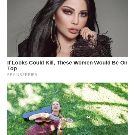
WN
PADANG
LAWAS
WN
SUMEDANG
WN
CIANJUR
WN
KEPULAUAN
SERIBU
WN
TANGERANG
WN
BINJAI