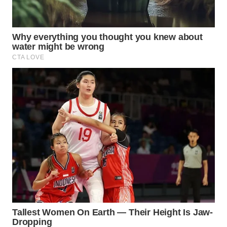
WN
LABUHANBATU
WN
TAPANULI
TENGAH
WN DELI
SERDANG
WN
TEBING
TINGGI
WN
PAKPAK
WN