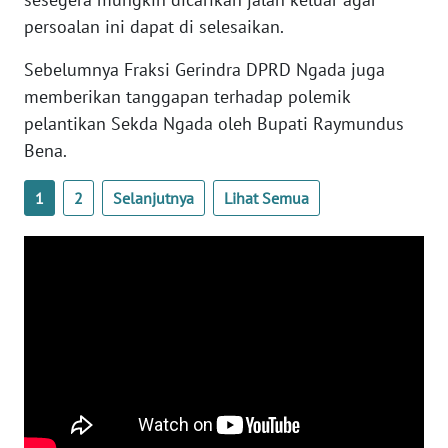
SULTENG
persoalan ini dapat di selesaikan.
WN
Sebelumnya Fraksi Gerindra DPRD Ngada juga
SULBAR
memberikan tanggapan terhadap polemik
pelantikan Sekda Ngada oleh Bupati Raymundus
WN
Bena.
BABEL
1
2
Selanjutnya
Lihat Semua
WN
SUMBAR
WN
SUMSEL
WN
BENGKULU
WN