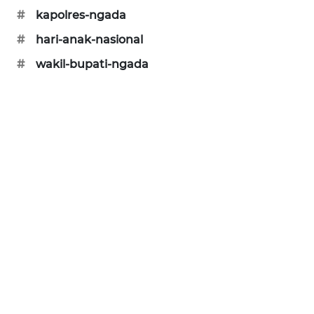
#
kapolres-ngada
PERAPKI
#
hari-anak-nasional
NEWS
#
wakil-bupati-ngada
SONYA
ASA
NEWS