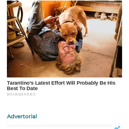
WAHANA
HEALTH
WAHANA
DESA
WISATA
LAPAK
WAHANA
Wahana
Network
KONSUMEN
LISTRIK
Advertorial
MASYARAKAT