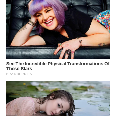
MADURA
WN
SURABAYA
WN
NATUNA
WN
BINTAN
WN
MANDALIKA
WN
LIKUPANG
WN