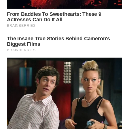
INFRASTRUKTUR
WAHANA
KONSUMEN
WAHANA
LISTRIK
WAHANA
TRAVEL
WAHANA
TV
WAHANANEWS
ID
WAHANANEWS