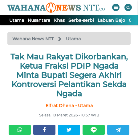
Utama
Nusantara
Khas
Serba-serbi
Labuan Bajo
Opi
WAHANA
Tutup
TV
Wahana News NTT
Utama
Tak Mau Rakyat Dikorbankan,
UTAMA
Ketua Fraksi PDIP Ngada
NUSANTARA
Minta Bupati Segera Akhiri
Kontroversi Pelantikan Sekda
KHAS
Ngada
Elfrat Dhena - Utama
SERBA-
SERBI
Selasa, 10 Maret 2026 - 10:37 WIB
LABUAN