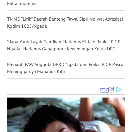
Mitra Strategis
WN
TMMD “Lirik” Daerah Benteng Tawa, Sipri Ndiwal Apresiasi
SULUT
Kodim 1625/Ngada
WN
Siapa Yang Layak Gantikan Marianus Killa di Fraksi PDIP
MALUKU
Ngada, Marianus Gaharpung: Kewenangan Ketua DPC
WN
MALUT
Menanti PAW Anggota DPRD Ngada dari Fraksi PDIP Pasca
Meninggalnya Marianus Kila
WN
DAIRI
WN
DANAU
TOBA
WN