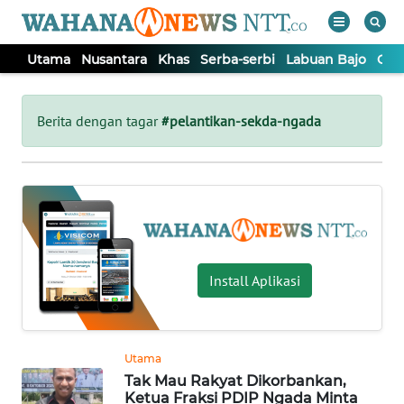
Utama
Nusantara
Khas
Serba-serbi
Labuan Bajo
Opi
WAHANA
Tutup
TV
Berita dengan tagar
#pelantikan-sekda-ngada
UTAMA
NUSANTARA
KHAS
Install Aplikasi
SERBA-
SERBI
Utama
Tak Mau Rakyat Dikorbankan,
LABUAN
Ketua Fraksi PDIP Ngada Minta