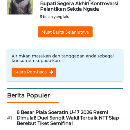
BAJO
Bupati Segera Akhiri Kontroversi
Pelantikan Sekda Ngada
OPINI
5 bulan yang lalu
Muat Berita Selanjutnya
Informasi
INDEKS
BERITA
Kirimkan masukan dan tanggapan anda sebagai
konsumen kepada kami.
KONTAK
Suara Pembaca
KAMI
INFO
IKLAN
Berita Populer
TENTANG
8 Besar Piala Soeratin U-17 2026 Resmi
KAMI
#1
Dimulai! Duel Sengit Wakil Terbaik NTT Siap
Berebut Tiket Semifinal