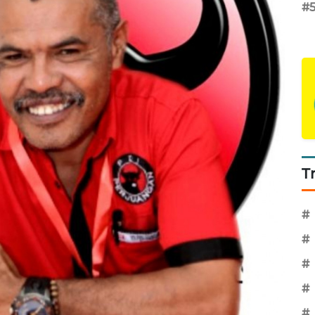
#
T
#
#
#
#
#