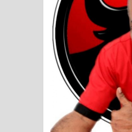
SIBER
REDAKSI
KARIR
DISCLAIMER
Wahana
News
Regional
WN
SUMUT
WN
JAKARTA