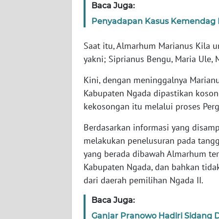
Baca Juga:
WN
Penyadapan Kasus Kemendag B
RIAU
Saat itu, Almarhum Marianus Kila u
WN
yakni; Siprianus Bengu, Maria Ule,
SERAMBI
Kini, dengan meninggalnya Marianu
WN
Kabupaten Ngada dipastikan kosong
JAMBI
kekosongan itu melalui proses Perg
WN
Berdasarkan informasi yang disam
SULTRA
melakukan penelusuran pada tangg
yang berada dibawah Almarhum terny
WN
Kabupaten Ngada, dan bahkan tidak
NTB
dari daerah pemilihan Ngada II.
WN
Baca Juga:
SULTENG
Ganjar Pranowo Hadiri Sidang