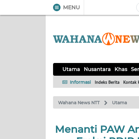
MENU
WAHANA
Tutup
TV
UTAMA
NUSANTARA
Utama
Nusantara
Khas
Ser
KHAS
Informasi
Indeks Berita
Kontak 
SERBA-
Wahana News NTT
Utama
SERBI
LABUAN
Menanti PAW An
BAJO