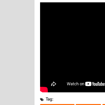
WN
JATENG
WN
NUSANTARA
WN
JOGJA
WN
JATIM
WN
BALI
WN
KALBAR
Tag: