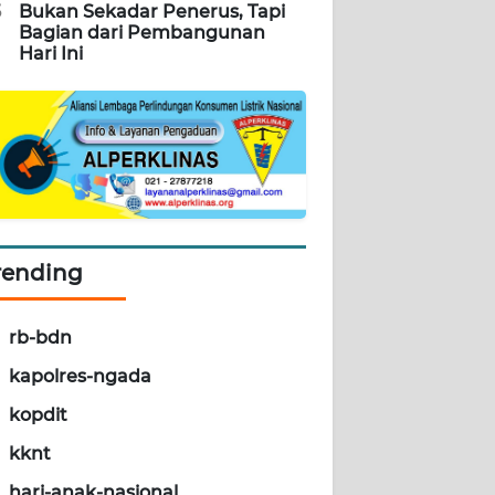
5
Bukan Sekadar Penerus, Tapi
Bagian dari Pembangunan
Hari Ini
rending
rb-bdn
kapolres-ngada
kopdit
kknt
hari-anak-nasional