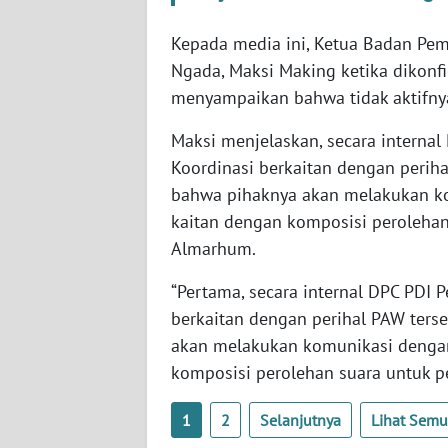
WN
Kepada media ini, Ketua Badan Pe
SULBAR
Ngada, Maksi Making ketika dikonfi
menyampaikan bahwa tidak aktifnya
WN
BABEL
Maksi menjelaskan, secara interna
Koordinasi berkaitan dengan perih
WN
bahwa pihaknya akan melakukan k
SUMBAR
kaitan dengan komposisi peroleha
Almarhum.
WN
SUMSEL
“Pertama, secara internal DPC PDI
berkaitan dengan perihal PAW ters
WN
akan melakukan komunikasi denga
BENGKULU
komposisi perolehan suara untuk p
WN
LAMPUNG
1
2
Selanjutnya
Lihat Sem