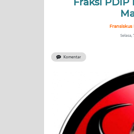
Fraksi PDIP
OPINI
Ma
Informasi
Fransiskus
Selasa,
INDEKS
BERITA
Komentar
KONTAK
KAMI
INFO
IKLAN
TENTANG
KAMI
PEDOMAN
MEDIA