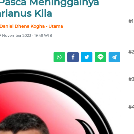
 Pasca Meninggalnya
rianus Kila
#1
 Daniel Dhena Kogha - Utama
 7 November 2023 - 19:49 WIB
#
#
#