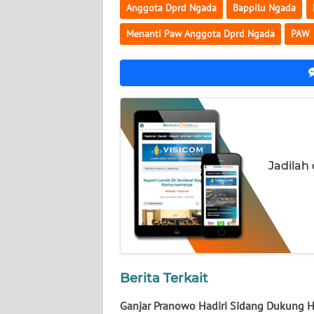
Anggota Dprd Ngada
Bappilu Ngada
WN
KALTENG
Menanti Paw Anggota Dprd Ngada
PAW
WN
KALTARA
WN
KALSEL
Jadilah
WN
KALTIM
WN
SULSEL
WN
Berita Terkait
GORONTALO
Ganjar Pranowo Hadiri Sidang Dukung 