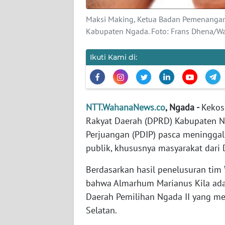
WN
JABAR
Maksi Making, Ketua Badan Pemenangan
Kabupaten Ngada. Foto: Frans Dhena/W
WN
BANTEN
Ikuti Kami di:
WN
NTT
NTT.WahanaNews.co
, Ngada -
Kekos
WN
Rakyat Daerah (DPRD) Kabupaten Ng
KEPRI
Perjuangan (PDIP) pasca meninggaln
publik, khususnya masyarakat dari D
WN
PAPUA
Berdasarkan hasil penelusuran tim
bahwa Almarhum Marianus Kila ad
WN
Daerah Pemilihan Ngada II yang me
PAPUA
Selatan.
BARAT