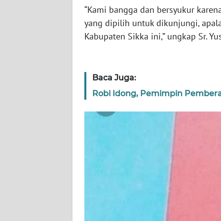
“Kami bangga dan bersyukur karen
WN
yang dipilih untuk dikunjungi, apa
RIAU
Kabupaten Sikka ini,” ungkap Sr. Yu
WN
SERAMBI
Baca Juga:
WN
Robi Idong, Pemimpin Pemberan
JAMBI
WN
SULTRA
WN
NTB
WN
SULTENG