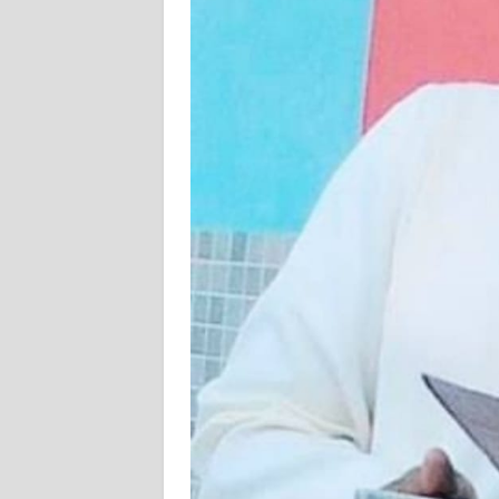
WN
SULBAR
WN
BABEL
WN
SUMBAR
WN
SUMSEL
WN
BENGKULU
WN
LAMPUNG