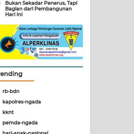
5
Bukan Sekadar Penerus, Tapi
Bagian dari Pembangunan
Hari Ini
rending
rb-bdn
kapolres-ngada
kknt
pemda-ngada
hari-anak-nasional