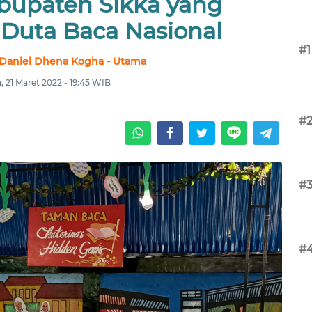
abupaten Sikka yang
 Duta Baca Nasional
#1
 Daniel Dhena Kogha - Utama
, 21 Maret 2022 - 19:45 WIB
#
#
#