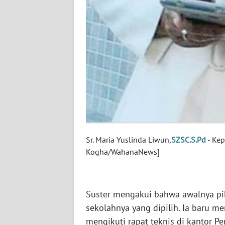
WN
JATENG
WN
NUSANTARA
WN
JOGJA
WN
JATIM
Sr. Maria Yuslinda Liwun,
SZSC.S.Pd
- Kep
Kogha/WahanaNews]
WN
BALI
Suster mengakui bahwa awalnya pih
WN
sekolahnya yang dipilih. Ia baru m
KALBAR
mengikuti rapat teknis di kantor P