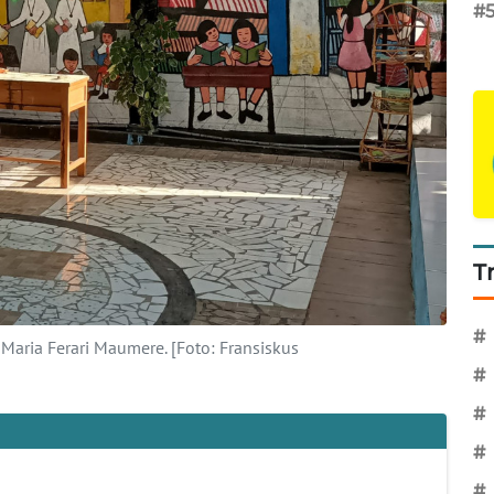
#
T
#
Maria Ferari Maumere. [Foto: Fransiskus
#
#
#
#