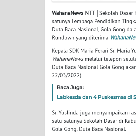
WN
JABAR
WahanaNews-NTT │
Sekolah Dasar 
satunya Lembaga Pendidikan Tingka
WN
Duta Baca Nasional, Gola Gong dala
BANTEN
Rundown yang diterima
WahanaNe
WN
Kepala SDK Maria Ferari Sr. Maria Y
NTT
WahanaNews
melalui telepon selu
Duta Baca Nasional Gola Gong akan
WN
22/03/2022).
KEPRI
Baca Juga:
WN
Labkesda dan 4 Puskesmas di S
PAPUA
Sr. Yuslinda juga menyampaikan ra
WN
satu-satunya Sekolah Dasar di Kabu
PAPUA
Gola Gong, Duta Baca Nasional.
BARAT