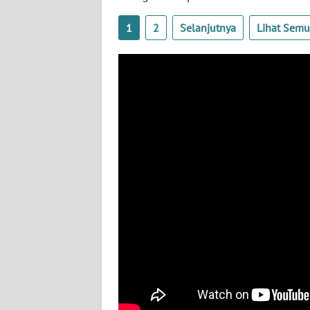
WN
1
2
Selanjutnya
Lihat Sem
KALTENG
WN
KALTARA
WN
KALSEL
WN
KALTIM
WN
SULSEL
WN
GORONTALO