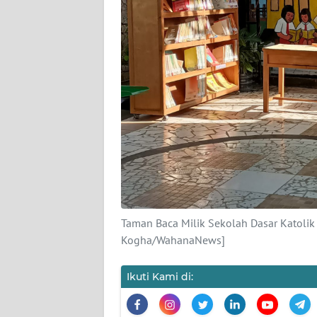
SIBER
REDAKSI
KARIR
DISCLAIMER
Wahana
News
Regional
WN
Taman Baca Milik Sekolah Dasar Katolik 
SUMUT
Kogha/WahanaNews]
WN
Ikuti Kami di:
JAKARTA