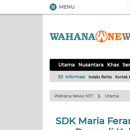
MENU
WAHANA
Tutup
TV
UTAMA
NUSANTARA
Utama
Nusantara
Khas
Ser
KHAS
Informasi
Indeks Berita
Kontak 
SERBA-
Wahana News NTT
Utama
SERBI
LABUAN
SDK Maria Ferar
BAJO