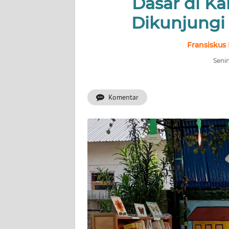
Dasar di K
OPINI
Dikunjungi
Informasi
Fransiskus
Senin
INDEKS
BERITA
Komentar
KONTAK
KAMI
INFO
IKLAN
TENTANG
KAMI
PEDOMAN
MEDIA