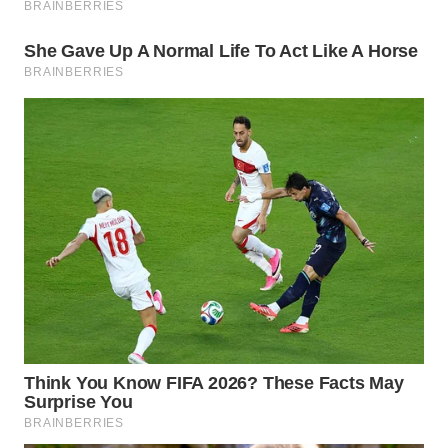
WAHANA
HEALTH
WAHANA
DESA
WISATA
LAPAK
WAHANA
Wahana
Network
KONSUMEN
LISTRIK
MASYARAKAT