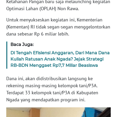
Ketahanan Pangan baru saja melaunching kegiatan
PEDOMAN
MEDIA
Optimasi Lahan (OPLAH) Non Rawa.
SIBER
Untuk menyukseskan kegiatan ini, Kementerian
REDAKSI
(Kementan) RI tidak segan-segan menggelontorkan
dana sebesar Rp 6 miliar lebih.
KARIR
Baca Juga:
Di Tengah Efisiensi Anggaran, Dari Mana Dana
DISCLAIMER
Kuliah Ratusan Anak Ngada? Jejak Strategi
RB-BDN Menggaet Rp7,7 Miliar Beasiswa
Wahana
News
Regional
Dana ini, akan didistribusikan langsung ke
rekening masing-masing kelompok tani/P3A.
WN
Terdapat 33 kelompok tani/P3A di Kabupaten
SUMUT
Ngada yang mendapatkan program ini.
WN
JAKARTA