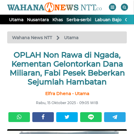
Utama
Nusantara
Khas
Serba-serbi
Labuan Bajo
Opi
WAHANA
Tutup
TV
Wahana News NTT
Utama
OPLAH Non Rawa di Ngada,
UTAMA
Kementan Gelontorkan Dana
NUSANTARA
Miliaran, Fabi Pesek Beberkan
Sejumlah Hambatan
KHAS
Elfra Dhena - Utama
Rabu, 15 Oktober 2025 - 09:05 WIB
SERBA-
SERBI
LABUAN