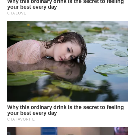
WN
PADANG
LAWAS
WN
SUMEDANG
WN
CIANJUR
WN
KEPULAUAN
SERIBU
WN
TANGERANG
WN
BINJAI