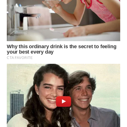
INFRASTRUKTUR
WAHANA
KONSUMEN
WAHANA
LISTRIK
WAHANA
TRAVEL
WAHANA
TV
WAHANANEWS
ID
WAHANANEWS