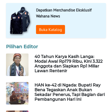
LKKI
Dapatkan Merchandise Eksklusif
Wahana News
KOPEKLIN
Buka Katalog
PORTAL
KONSUMEN
Pilihan Editor
FORWAMKI
40 Tahun Karya Kasih Langa:
Modal Awal Rp179 Ribu, Kini 3.322
ALPERKLINAS
Anggota dan Siapkan Rp1 Miliar
Lawan Rentenir
FORJASIDA
HAN ke-42 di Ngada: Bupati Ray
TAMBANG
Bena Tegaskan Anak Bukan
Sekadar Penerus, Tapi Bagian dari
NEWS
Pembangunan Hari Ini
SITUNGIR