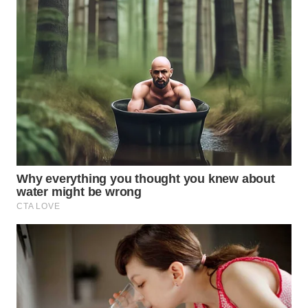
LABUANBAJO
WN
BORNEO
Wahana
Media
Group
WAHANA
NEWS
WAHANA
TANI
WAHANA
ADVOKAT
WAHANA