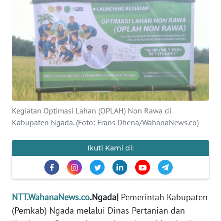
BAJO
OPINI
Informasi
INDEKS
BERITA
Kegiatan Optimasi Lahan (OPLAH) Non Rawa di
KONTAK
Kabupaten Ngada. (Foto: Frans Dhena/WahanaNews.co)
KAMI
Ikuti Kami di:
INFO
IKLAN
TENTANG
NTT.WahanaNews.co
.Ngada|
Pemerintah Kabupaten
KAMI
(Pemkab) Ngada melalui Dinas Pertanian dan