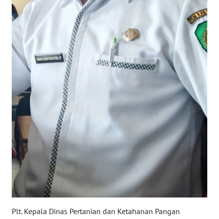
BARAT
WN
RIAU
WN
SERAMBI
WN
JAMBI
WN
SULTRA
WN
NTB
Plt. Kepala Dinas Pertanian dan Ketahanan Pangan
WN