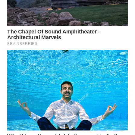
KARAWANG
WN
BEKASI
WN
BOGOR
WN
DEPOK
WN
TAPANULI
UTARA
WN
SAMOSIR