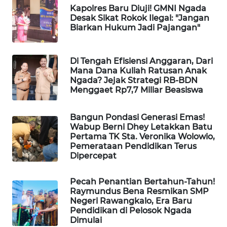
NEWS
Kapolres Baru Diuji! GMNI Ngada
Desak Sikat Rokok Ilegal: "Jangan
Biarkan Hukum Jadi Pajangan"
SIDIKALANG
NEWS
Di Tengah Efisiensi Anggaran, Dari
SIBARAGAS
Mana Dana Kuliah Ratusan Anak
NEWS
Ngada? Jejak Strategi RB-BDN
Menggaet Rp7,7 Miliar Beasiswa
METRO
SIANTAR
Bangun Pondasi Generasi Emas!
NEWS
Wabup Berni Dhey Letakkan Batu
Pertama TK Sta. Veronika Wolowio,
Pemerataan Pendidikan Terus
METRO
Dipercepat
MEDAN
NEWS
Pecah Penantian Bertahun-Tahun!
Raymundus Bena Resmikan SMP
METRO
Negeri Rawangkalo, Era Baru
Pendidikan di Pelosok Ngada
JAKARTA
Dimulai
NEWS