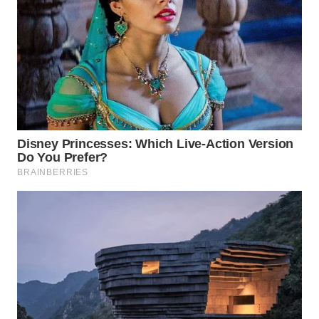
WN
LABUHANBATU
WN
TAPANULI
TENGAH
WN DELI
SERDANG
WN
TEBING
TINGGI
WN
PAKPAK
WN