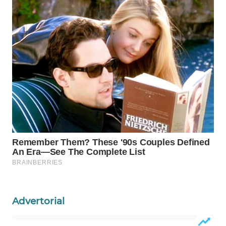
KELISTRIKAN
WALINKI
ID
MAWAKA
ID
MARTABAT
NET
PLN
WATCH
MKLI
Advertorial
LPKKI