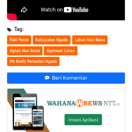
WN
KALTENG
Tag:
WN
Fabi Pesek
Kabupaten Ngada
Lahan Non Rawa
KALTARA
Oplah Non Rawa
Optimasi Lahan
WN
Plt Kadis Pertanian Ngada
KALSEL
Beri Komentar
WN
KALTIM
WN
SULSEL
Install Aplikasi
WN
GORONTALO