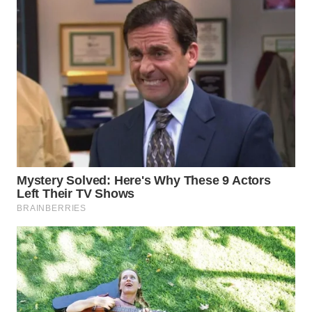
WN
CIREBON
WN
INDRAMAYU
WN
KUNINGAN
WN
MAJALENGKA
WN
SUBANG
WN
SUKABUMI