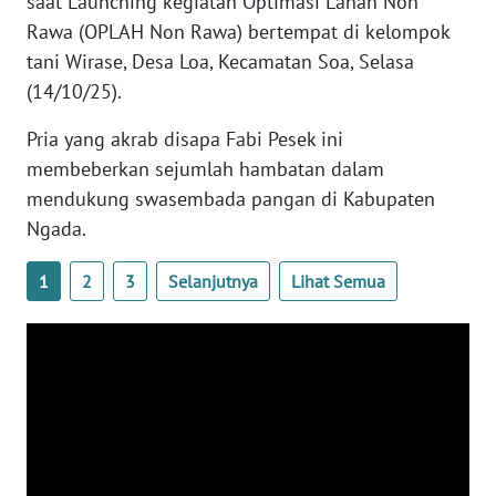
saat Launching kegiatan Optimasi Lahan Non
LAMPUNG
Rawa (OPLAH Non Rawa) bertempat di kelompok
tani Wirase, Desa Loa, Kecamatan Soa, Selasa
WN
JATENG
(14/10/25).
Pria yang akrab disapa Fabi Pesek ini
WN
membeberkan sejumlah hambatan dalam
NUSANTARA
mendukung swasembada pangan di Kabupaten
WN
Ngada.
JOGJA
1
2
3
Selanjutnya
Lihat Semua
WN
JATIM
WN
BALI
WN
KALBAR