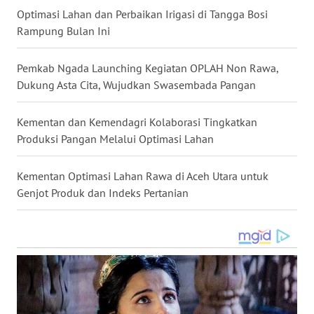
NIAS
Optimasi Lahan dan Perbaikan Irigasi di Tangga Bosi
Rampung Bulan Ini
WN
LANGKAT
Pemkab Ngada Launching Kegiatan OPLAH Non Rawa,
Dukung Asta Cita, Wujudkan Swasembada Pangan
WN
TAPANULI
Kementan dan Kemendagri Kolaborasi Tingkatkan
SELATAN
Produksi Pangan Melalui Optimasi Lahan
WN
Kementan Optimasi Lahan Rawa di Aceh Utara untuk
TANJUNG
Genjot Produk dan Indeks Pertanian
LESUNG
WN
KARO
WN
SIMALUNGUN