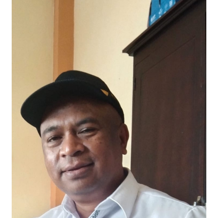
WN
JABAR
WN
BANTEN
WN
NTT
WN
KEPRI
WN
PAPUA
WN
PAPUA