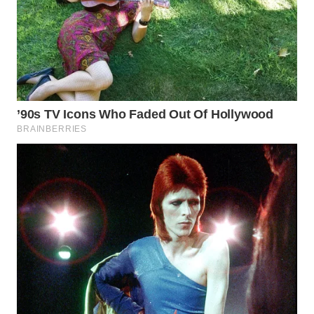
WN
PURWAKARTA
WN
PRIANGAN
TIMUR
WN
SEMARANG
WN
SOLO
WN
BOROBUDUR
WN