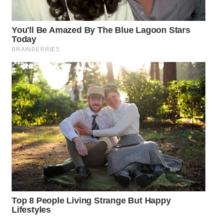
CO ID
WAHANANEWS
NET
WAHANA
SPORT
WAHANA
UMKM
WAHANA
SELEB
WAHANA
PERSONA
WAHANA
OTOMOTIF