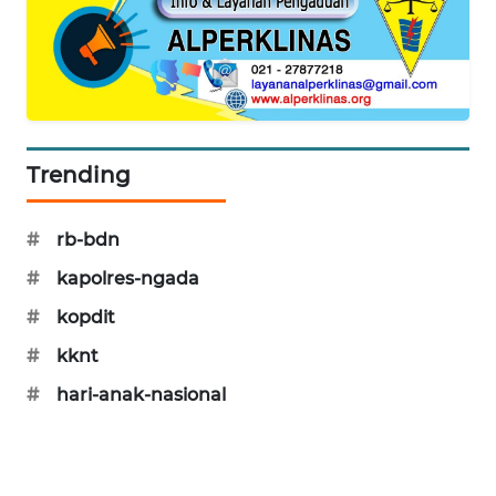
PERAPKI
NEWS
SONYA
ASA
NEWS
Trending
#
rb-bdn
#
kapolres-ngada
#
kopdit
#
kknt
#
hari-anak-nasional