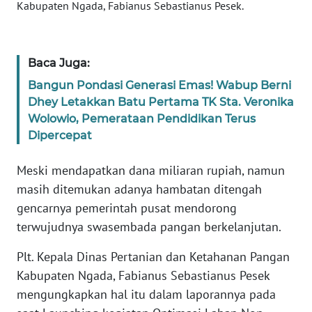
SULTENG
Kabupaten Ngada, Fabianus Sebastianus Pesek.
WN
SULBAR
Baca Juga:
Bangun Pondasi Generasi Emas! Wabup Berni
WN
Dhey Letakkan Batu Pertama TK Sta. Veronika
BABEL
Wolowio, Pemerataan Pendidikan Terus
Dipercepat
WN
SUMBAR
Meski mendapatkan dana miliaran rupiah, namun
masih ditemukan adanya hambatan ditengah
WN
gencarnya pemerintah pusat mendorong
SUMSEL
terwujudnya swasembada pangan berkelanjutan.
WN
Plt. Kepala Dinas Pertanian dan Ketahanan Pangan
BENGKULU
Kabupaten Ngada, Fabianus Sebastianus Pesek
mengungkapkan hal itu dalam laporannya pada
WN