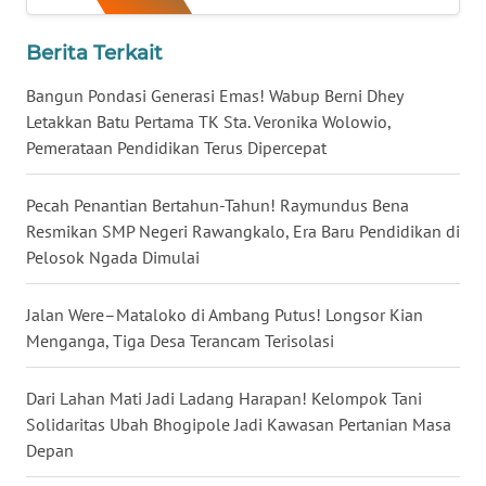
Berita Terkait
WN
SULUT
Bangun Pondasi Generasi Emas! Wabup Berni Dhey
Letakkan Batu Pertama TK Sta. Veronika Wolowio,
WN
Pemerataan Pendidikan Terus Dipercepat
MALUKU
Pecah Penantian Bertahun-Tahun! Raymundus Bena
WN
Resmikan SMP Negeri Rawangkalo, Era Baru Pendidikan di
MALUT
Pelosok Ngada Dimulai
WN
Jalan Were–Mataloko di Ambang Putus! Longsor Kian
DAIRI
Menganga, Tiga Desa Terancam Terisolasi
WN
DANAU
Dari Lahan Mati Jadi Ladang Harapan! Kelompok Tani
TOBA
Solidaritas Ubah Bhogipole Jadi Kawasan Pertanian Masa
Depan
WN