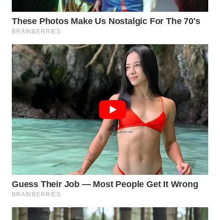
MADURA
WN
SURABAYA
WN
NATUNA
WN
BINTAN
WN
MANDALIKA
WN
LIKUPANG
WN