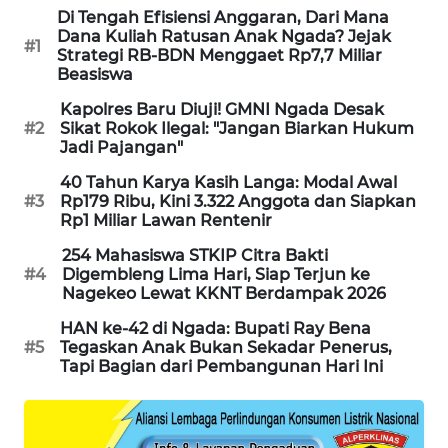
Di Tengah Efisiensi Anggaran, Dari Mana
Dana Kuliah Ratusan Anak Ngada? Jejak
ENERGI
#1
Strategi RB-BDN Menggaet Rp7,7 Miliar
NEWS
Beasiswa
Kapolres Baru Diuji! GMNI Ngada Desak
CILEUNGSI
#2
Sikat Rokok Ilegal: "Jangan Biarkan Hukum
NEWS
Jadi Pajangan"
40 Tahun Karya Kasih Langa: Modal Awal
BERKAT
#3
Rp179 Ribu, Kini 3.322 Anggota dan Siapkan
NEWS
Rp1 Miliar Lawan Rentenir
254 Mahasiswa STKIP Citra Bakti
BERAMPU
#4
Digembleng Lima Hari, Siap Terjun ke
NEWS
Nagekeo Lewat KKNT Berdampak 2026
HAN ke-42 di Ngada: Bupati Ray Bena
ANUGERAH
#5
Tegaskan Anak Bukan Sekadar Penerus,
NEWS
Tapi Bagian dari Pembangunan Hari Ini
AKHLAK
ID