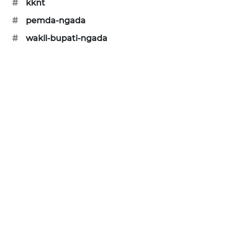
#
kknt
PERAPKI
#
pemda-ngada
NEWS
#
wakil-bupati-ngada
SONYA
ASA
NEWS