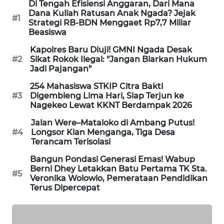
Di Tengah Efisiensi Anggaran, Dari Mana
Dana Kuliah Ratusan Anak Ngada? Jejak
#1
KRT
Strategi RB-BDN Menggaet Rp7,7 Miliar
NEWS
Beasiswa
Kapolres Baru Diuji! GMNI Ngada Desak
KARING
#2
Sikat Rokok Ilegal: "Jangan Biarkan Hukum
Jadi Pajangan"
NEWS
254 Mahasiswa STKIP Citra Bakti
JURNAL
#3
Digembleng Lima Hari, Siap Terjun ke
Nagekeo Lewat KKNT Berdampak 2026
MARITIM
Jalan Were–Mataloko di Ambang Putus!
#4
Longsor Kian Menganga, Tiga Desa
HUMBANG
Terancam Terisolasi
NEWS
Bangun Pondasi Generasi Emas! Wabup
Berni Dhey Letakkan Batu Pertama TK Sta.
GARONGGANG
#5
Veronika Wolowio, Pemerataan Pendidikan
NEWS
Terus Dipercepat
FISUELRI
ID