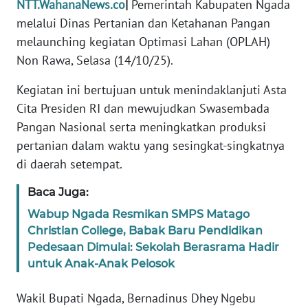
NTT.WahanaNews.co
|
Pemerintah Kabupaten Ngada
PEDOMAN
MEDIA
melalui Dinas Pertanian dan Ketahanan Pangan
SIBER
melaunching kegiatan Optimasi Lahan (OPLAH)
Non Rawa, Selasa (14/10/25).
REDAKSI
Kegiatan ini bertujuan untuk menindaklanjuti Asta
KARIR
Cita Presiden RI dan mewujudkan Swasembada
Pangan Nasional serta meningkatkan produksi
DISCLAIMER
pertanian dalam waktu yang sesingkat-singkatnya
di daerah setempat.
Wahana
News
Baca Juga:
Regional
Wabup Ngada Resmikan SMPS Matago
Christian College, Babak Baru Pendidikan
WN
Pedesaan Dimulai: Sekolah Berasrama Hadir
SUMUT
untuk Anak-Anak Pelosok
WN
Wakil Bupati Ngada, Bernadinus Dhey Ngebu
JAKARTA