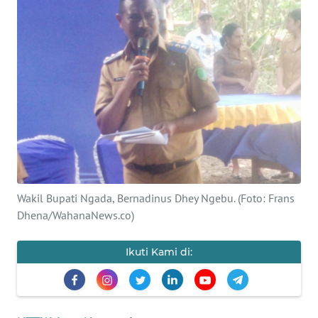
BAJO
OPINI
Informasi
INDEKS
BERITA
KONTAK
KAMI
Wakil Bupati Ngada, Bernadinus Dhey Ngebu. (Foto: Frans
Dhena/WahanaNews.co)
INFO
IKLAN
Ikuti Kami di:
TENTANG
KAMI