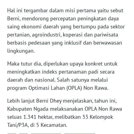
SULTENG
Hal ini tergambar dalam misi pertama yaitu sebut
Berni, mendorong percepatan peningkatan daya
WN
SULBAR
saing ekonomi daerah yang bertumpu pada sektor
pertanian, agroindustri, koperasi dan pariwisata
WN
berbasis pedesaan yang inklusif dan berwawasan
BABEL
lingkungan.
WN
Maka tutur dia, diperlukan upaya konkret untuk
SUMBAR
meningkatkan indeks pertanaman padi secara
daerah dan nasional. Salah satunya melalui
WN
program Optimasi Lahan (OPLA) Non Rawa.
SUMSEL
Lebih lanjut Berni Dhey menjelaskan, tahun ini,
WN
Kabupaten Ngada melaksanakan OPLA Non Rawa
BENGKULU
seluas 1.341 hektar, melibatkan 33 Kelompok
Tani/P3A, di 5 Kecamatan.
WN