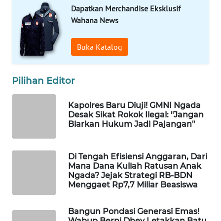
KELISTRIKAN
Dapatkan Merchandise Eksklusif
Wahana News
WALINKI
ID
Buka Katalog
MAWAKA
ID
Pilihan Editor
Kapolres Baru Diuji! GMNI Ngada
MARTABAT
Desak Sikat Rokok Ilegal: "Jangan
NET
Biarkan Hukum Jadi Pajangan"
PLN
WATCH
Di Tengah Efisiensi Anggaran, Dari
Mana Dana Kuliah Ratusan Anak
Ngada? Jejak Strategi RB-BDN
MKLI
Menggaet Rp7,7 Miliar Beasiswa
LPKKI
Bangun Pondasi Generasi Emas!
Wabup Berni Dhey Letakkan Batu