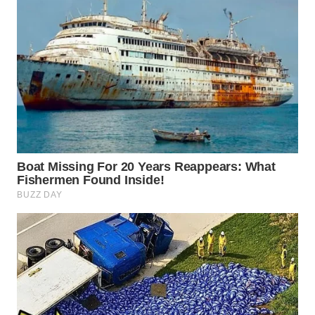
MADURA
WN
SURABAYA
WN
NATUNA
WN
BINTAN
WN
MANDALIKA
WN
LIKUPANG
WN