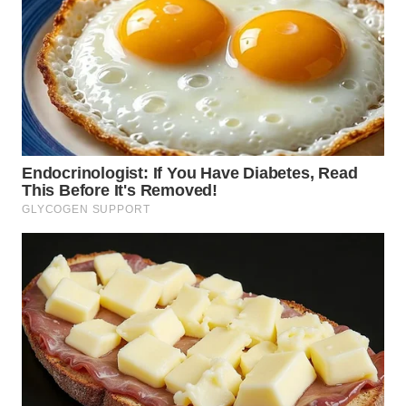
KARAWANG
WN
BEKASI
WN
BOGOR
WN
DEPOK
WN
TAPANULI
UTARA
WN
SAMOSIR