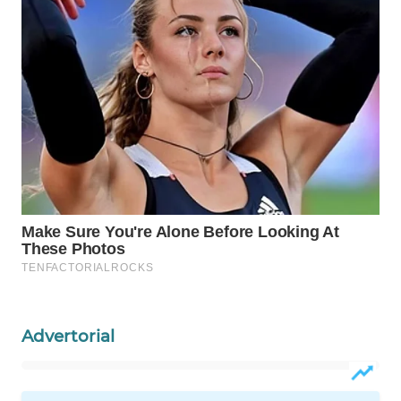
WAHANA
HEALTH
WAHANA
DESA
WISATA
LAPAK
WAHANA
Wahana
Network
KONSUMEN
Advertorial
LISTRIK
MASYARAKAT