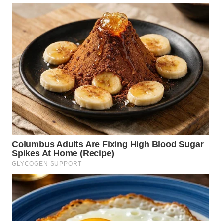
WN
LABUHANBATU
WN
TAPANULI
TENGAH
WN DELI
SERDANG
WN
TEBING
TINGGI
WN
PAKPAK
WN