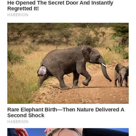
CO ID
WAHANANEWS
NET
WAHANA
SPORT
WAHANA
UMKM
WAHANA
SELEB
WAHANA
PERSONA
WAHANA
OTOMOTIF