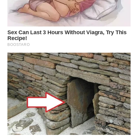
INFRASTRUKTUR
WAHANA
KONSUMEN
WAHANA
LISTRIK
WAHANA
TRAVEL
WAHANA
TV
WAHANANEWS
ID
WAHANANEWS