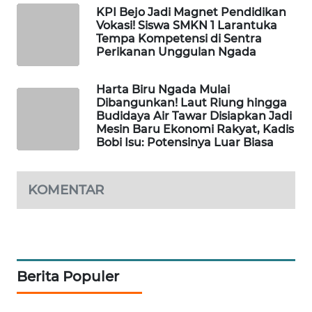
NEWS
KPI Bejo Jadi Magnet Pendidikan
Vokasi! Siswa SMKN 1 Larantuka
Tempa Kompetensi di Sentra
SIDIKALANG
Perikanan Unggulan Ngada
NEWS
Harta Biru Ngada Mulai
SIBARAGAS
Dibangunkan! Laut Riung hingga
NEWS
Budidaya Air Tawar Disiapkan Jadi
Mesin Baru Ekonomi Rakyat, Kadis
Bobi Isu: Potensinya Luar Biasa
METRO
SIANTAR
NEWS
KOMENTAR
METRO
MEDAN
NEWS
Berita Populer
METRO
JAKARTA
NEWS