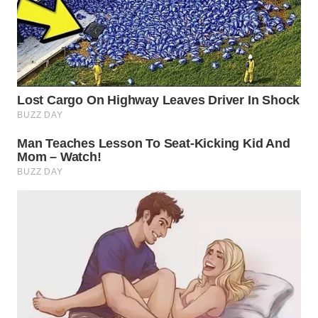
LABUANBAJO
WN
BORNEO
Wahana
Media
Group
WAHANA
NEWS
WAHANA
TANI
WAHANA
ADVOKAT
WAHANA