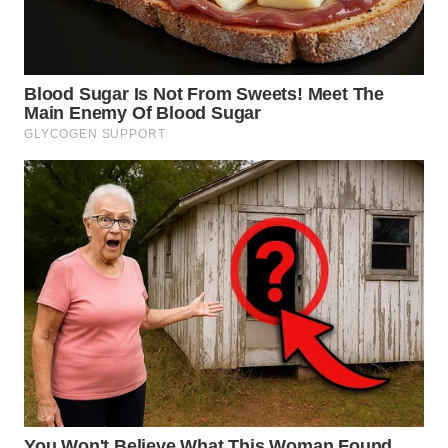
WN
PADANG
LAWAS
WN
SUMEDANG
WN
CIANJUR
WN
KEPULAUAN
SERIBU
WN
TANGERANG
WN
BINJAI