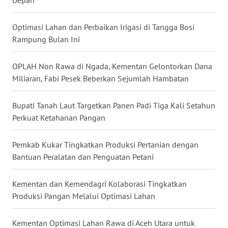
WN
Optimasi Lahan dan Perbaikan Irigasi di Tangga Bosi
SULUT
Rampung Bulan Ini
WN
OPLAH Non Rawa di Ngada, Kementan Gelontorkan Dana
MALUKU
Miliaran, Fabi Pesek Beberkan Sejumlah Hambatan
WN
Bupati Tanah Laut Targetkan Panen Padi Tiga Kali Setahun
MALUT
Perkuat Ketahanan Pangan
WN
Pemkab Kukar Tingkatkan Produksi Pertanian dengan
DAIRI
Bantuan Peralatan dan Penguatan Petani
WN
Kementan dan Kemendagri Kolaborasi Tingkatkan
DANAU
Produksi Pangan Melalui Optimasi Lahan
TOBA
Kementan Optimasi Lahan Rawa di Aceh Utara untuk
WN