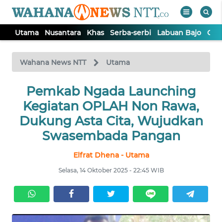
Utama
Nusantara
Khas
Serba-serbi
Labuan Bajo
Opi
WAHANA
Tutup
TV
Wahana News NTT
Utama
Pemkab Ngada Launching
UTAMA
Kegiatan OPLAH Non Rawa,
NUSANTARA
Dukung Asta Cita, Wujudkan
Swasembada Pangan
KHAS
Elfrat Dhena - Utama
Selasa, 14 Oktober 2025 - 22:45 WIB
SERBA-
SERBI
LABUAN