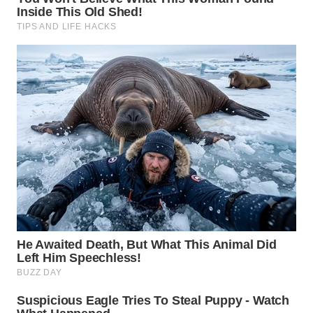
WN
CIREBON
WN
INDRAMAYU
WN
KUNINGAN
WN
MAJALENGKA
WN
SUBANG
WN
SUKABUMI