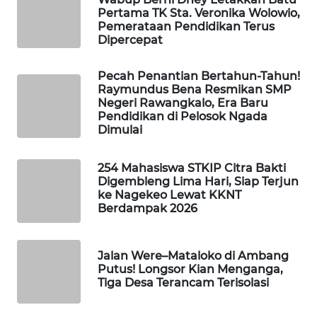
Pertama TK Sta. Veronika Wolowio,
LKKI
Pemerataan Pendidikan Terus
Dipercepat
KOPEKLIN
Pecah Penantian Bertahun-Tahun!
PORTAL
Raymundus Bena Resmikan SMP
Negeri Rawangkalo, Era Baru
KONSUMEN
Pendidikan di Pelosok Ngada
Dimulai
FORWAMKI
254 Mahasiswa STKIP Citra Bakti
ALPERKLINAS
Digembleng Lima Hari, Siap Terjun
ke Nagekeo Lewat KKNT
Berdampak 2026
FORJASIDA
TAMBANG
Jalan Were–Mataloko di Ambang
NEWS
Putus! Longsor Kian Menganga,
Tiga Desa Terancam Terisolasi
SITUNGIR