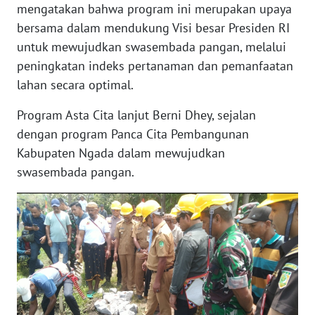
mengatakan bahwa program ini merupakan upaya
bersama dalam mendukung Visi besar Presiden RI
WN
untuk mewujudkan swasembada pangan, melalui
JABAR
peningkatan indeks pertanaman dan pemanfaatan
lahan secara optimal.
WN
BANTEN
Program Asta Cita lanjut Berni Dhey, sejalan
dengan program Panca Cita Pembangunan
WN
Kabupaten Ngada dalam mewujudkan
NTT
swasembada pangan.
WN
KEPRI
WN
PAPUA
WN
PAPUA