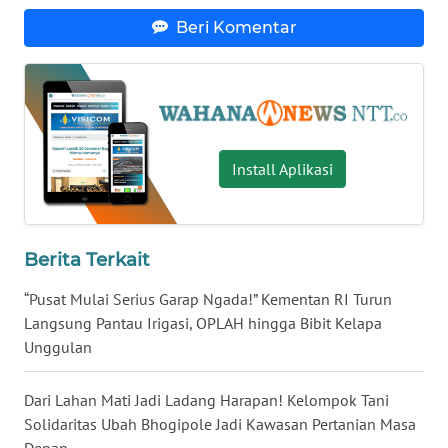
Beri Komentar
WN
KALTENG
WN
KALTARA
Install Aplikasi
WN
KALSEL
Berita Terkait
WN
KALTIM
“Pusat Mulai Serius Garap Ngada!” Kementan RI Turun
Langsung Pantau Irigasi, OPLAH hingga Bibit Kelapa
Unggulan
WN
SULSEL
Dari Lahan Mati Jadi Ladang Harapan! Kelompok Tani
WN
Solidaritas Ubah Bhogipole Jadi Kawasan Pertanian Masa
GORONTALO
Depan