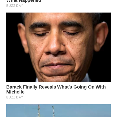
WN
PURWAKARTA
WN
PRIANGAN
TIMUR
WN
SEMARANG
WN
SOLO
WN
BOROBUDUR
WN