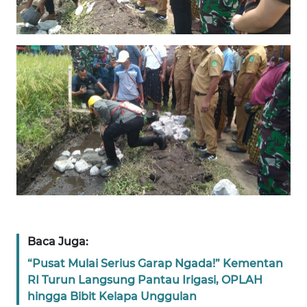
BARAT
WN
RIAU
WN
SERAMBI
WN
JAMBI
WN
SULTRA
Baca Juga:
WN
NTB
“Pusat Mulai Serius Garap Ngada!” Kementan
RI Turun Langsung Pantau Irigasi, OPLAH
hingga Bibit Kelapa Unggulan
WN