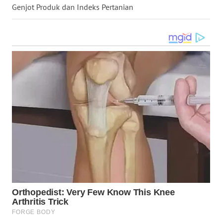
NIAS
Genjot Produk dan Indeks Pertanian
WN
LANGKAT
WN
TAPANULI
SELATAN
WN
TANJUNG
LESUNG
WN
KARO
WN
SIMALUNGUN