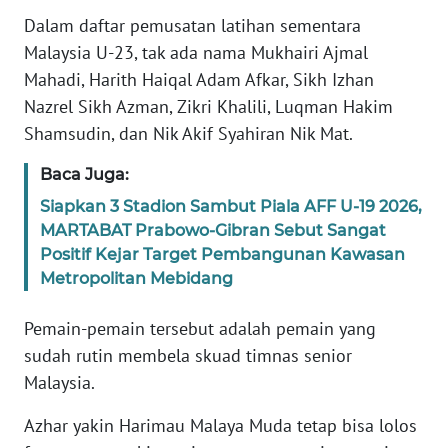
PEDOMAN
Dalam daftar pemusatan latihan sementara
MEDIA
SIBER
Malaysia U-23, tak ada nama Mukhairi Ajmal
Mahadi, Harith Haiqal Adam Afkar, Sikh Izhan
REDAKSI
Nazrel Sikh Azman, Zikri Khalili, Luqman Hakim
Shamsudin, dan Nik Akif Syahiran Nik Mat.
KARIR
Baca Juga:
DISCLAIMER
Siapkan 3 Stadion Sambut Piala AFF U-19 2026,
MARTABAT Prabowo-Gibran Sebut Sangat
Positif Kejar Target Pembangunan Kawasan
Wahana
News
Metropolitan Mebidang
Regional
Pemain-pemain tersebut adalah pemain yang
WN
sudah rutin membela skuad timnas senior
SUMUT
Malaysia.
WN
Azhar yakin Harimau Malaya Muda tetap bisa lolos
JAKARTA