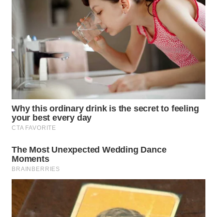
WN
PADANG
LAWAS
WN
SUMEDANG
WN
CIANJUR
WN
KEPULAUAN
SERIBU
WN
TANGERANG
WN
BINJAI