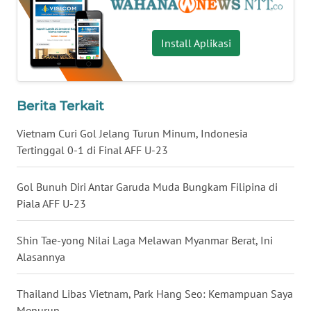
WN
Install Aplikasi
KALTENG
WN
KALTARA
Berita Terkait
Vietnam Curi Gol Jelang Turun Minum, Indonesia
WN
Tertinggal 0-1 di Final AFF U-23
KALSEL
Gol Bunuh Diri Antar Garuda Muda Bungkam Filipina di
WN
Piala AFF U-23
KALTIM
Shin Tae-yong Nilai Laga Melawan Myanmar Berat, Ini
WN
Alasannya
SULSEL
Thailand Libas Vietnam, Park Hang Seo: Kemampuan Saya
WN
GORONTALO
Menurun