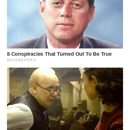
NIAS
WN
LANGKAT
WN
TAPANULI
SELATAN
WN
TANJUNG
LESUNG
WN
KARO
WN
SIMALUNGUN