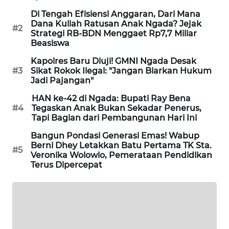
NEWS
Di Tengah Efisiensi Anggaran, Dari Mana
Dana Kuliah Ratusan Anak Ngada? Jejak
#2
SIDIKALANG
Strategi RB-BDN Menggaet Rp7,7 Miliar
NEWS
Beasiswa
Kapolres Baru Diuji! GMNI Ngada Desak
SIBARAGAS
#3
Sikat Rokok Ilegal: "Jangan Biarkan Hukum
NEWS
Jadi Pajangan"
HAN ke-42 di Ngada: Bupati Ray Bena
METRO
#4
Tegaskan Anak Bukan Sekadar Penerus,
SIANTAR
Tapi Bagian dari Pembangunan Hari Ini
NEWS
Bangun Pondasi Generasi Emas! Wabup
Berni Dhey Letakkan Batu Pertama TK Sta.
#5
METRO
Veronika Wolowio, Pemerataan Pendidikan
Terus Dipercepat
MEDAN
NEWS
METRO
JAKARTA
NEWS