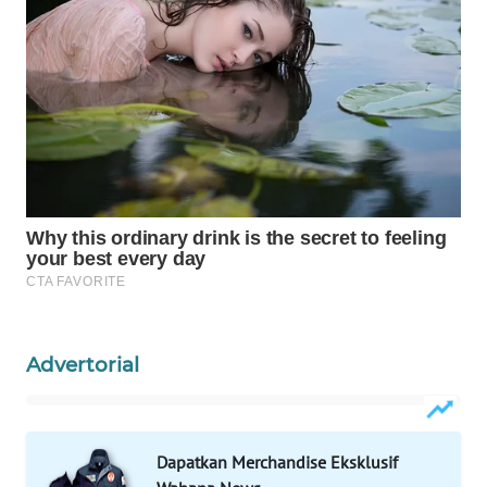
CO ID
WAHANANEWS
NET
WAHANA
SPORT
WAHANA
UMKM
WAHANA
SELEB
Advertorial
WAHANA
PERSONA
Dapatkan Merchandise Eksklusif
WAHANA
OTOMOTIF