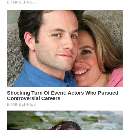
INFRASTRUKTUR
WAHANA
KONSUMEN
WAHANA
LISTRIK
WAHANA
TRAVEL
WAHANA
TV
WAHANANEWS
ID
WAHANANEWS