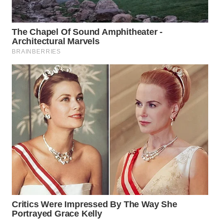
LABUANBAJO
WN
BORNEO
Wahana
Media
Group
WAHANA
NEWS
WAHANA
TANI
WAHANA
ADVOKAT
WAHANA