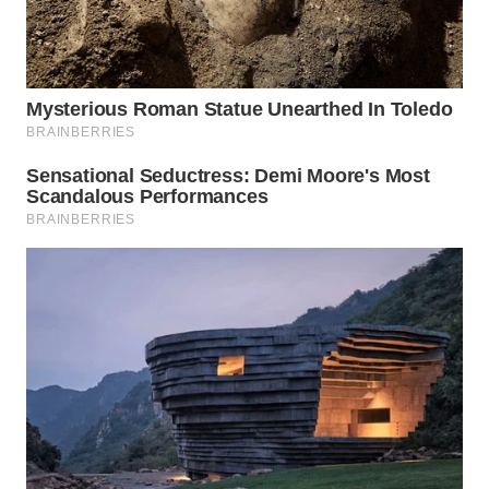
MADURA
WN
SURABAYA
WN
NATUNA
WN
BINTAN
WN
MANDALIKA
WN
LIKUPANG
WN