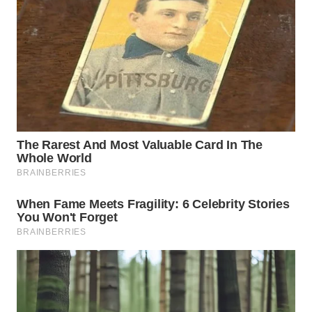
WN
CIREBON
WN
INDRAMAYU
WN
KUNINGAN
WN
MAJALENGKA
WN
SUBANG
WN
SUKABUMI