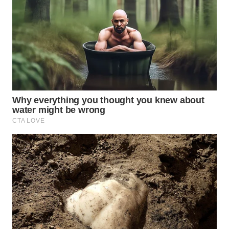
WN
PURWAKARTA
WN
PRIANGAN
TIMUR
WN
SEMARANG
WN
SOLO
WN
BOROBUDUR
WN