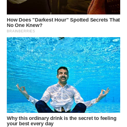
WN
LABUHANBATU
WN
TAPANULI
TENGAH
WN DELI
SERDANG
WN
TEBING
TINGGI
WN
PAKPAK
WN