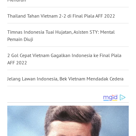
WN
Thailand Tahan Vietnam 2-2 di Final Piala AFF 2022
SULUT
Timnas Indonesia Tuai Hujatan, Asisten STY: Mental
WN
Pemain Diuji
MALUKU
2 Gol Cepat Vietnam Gagalkan Indonesia ke Final Piala
WN
AFF 2022
MALUT
Jelang Lawan Indonesia, Bek Vietnam Mendadak Cedera
WN
DAIRI
WN
DANAU
TOBA
WN