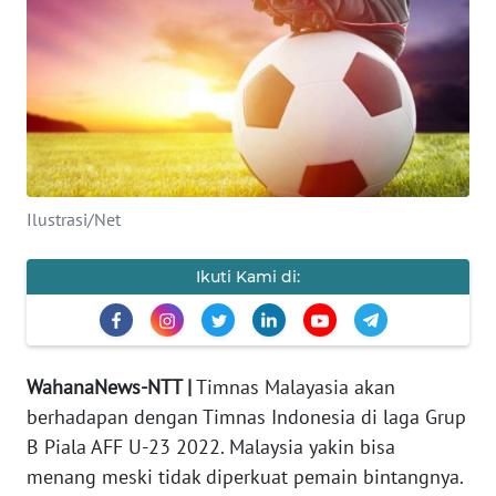
BAJO
OPINI
Informasi
INDEKS
BERITA
Ilustrasi/Net
KONTAK
Ikuti Kami di:
KAMI
INFO
IKLAN
WahanaNews-NTT |
Timnas Malayasia akan
berhadapan dengan Timnas Indonesia di laga Grup
TENTANG
KAMI
B Piala AFF U-23 2022. Malaysia yakin bisa
menang meski tidak diperkuat pemain bintangnya.