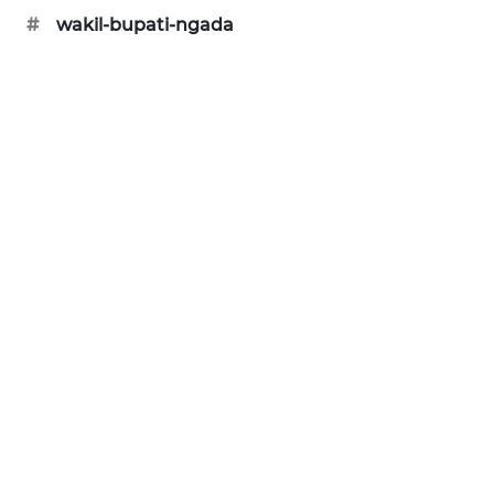
#
wakil-bupati-ngada
ENERGI
NEWS
CILEUNGSI
NEWS
BERKAT
NEWS
BERAMPU
NEWS
ANUGERAH
NEWS
AKHLAK
ID