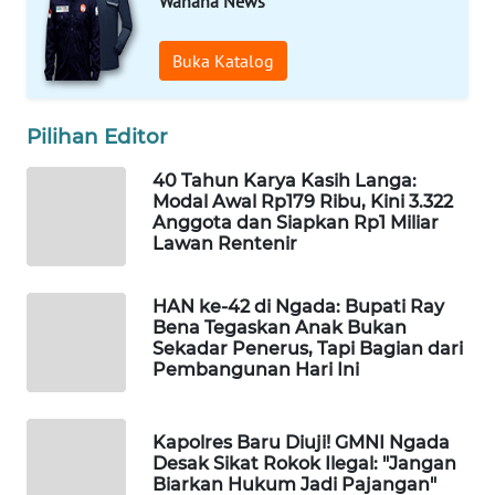
Wahana News
WAHANA
Buka Katalog
HEALTH
Pilihan Editor
WAHANA
DESA
40 Tahun Karya Kasih Langa:
WISATA
Modal Awal Rp179 Ribu, Kini 3.322
Anggota dan Siapkan Rp1 Miliar
Lawan Rentenir
LAPAK
WAHANA
HAN ke-42 di Ngada: Bupati Ray
Wahana
Bena Tegaskan Anak Bukan
Network
Sekadar Penerus, Tapi Bagian dari
Pembangunan Hari Ini
KONSUMEN
LISTRIK
Kapolres Baru Diuji! GMNI Ngada
Desak Sikat Rokok Ilegal: "Jangan
Biarkan Hukum Jadi Pajangan"
MASYARAKAT