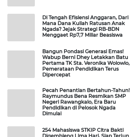
KELISTRIKAN
Di Tengah Efisiensi Anggaran, Dari
WALINKI
Mana Dana Kuliah Ratusan Anak
ID
Ngada? Jejak Strategi RB-BDN
Menggaet Rp7,7 Miliar Beasiswa
MAWAKA
ID
Bangun Pondasi Generasi Emas!
Wabup Berni Dhey Letakkan Batu
Pertama TK Sta. Veronika Wolowio,
MARTABAT
Pemerataan Pendidikan Terus
NET
Dipercepat
PLN
Pecah Penantian Bertahun-Tahun!
WATCH
Raymundus Bena Resmikan SMP
Negeri Rawangkalo, Era Baru
Pendidikan di Pelosok Ngada
MKLI
Dimulai
LPKKI
254 Mahasiswa STKIP Citra Bakti
Digembleng Lima Hari, Siap Terjun