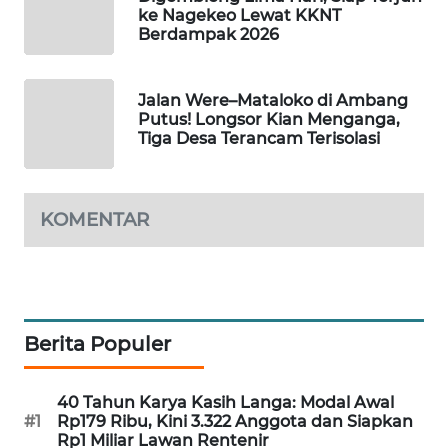
ke Nagekeo Lewat KKNT
LKKI
Berdampak 2026
KOPEKLIN
Jalan Were–Mataloko di Ambang
Putus! Longsor Kian Menganga,
PORTAL
Tiga Desa Terancam Terisolasi
KONSUMEN
FORWAMKI
KOMENTAR
ALPERKLINAS
FORJASIDA
Berita Populer
TAMBANG
NEWS
40 Tahun Karya Kasih Langa: Modal Awal
#1
Rp179 Ribu, Kini 3.322 Anggota dan Siapkan
SITUNGIR
Rp1 Miliar Lawan Rentenir