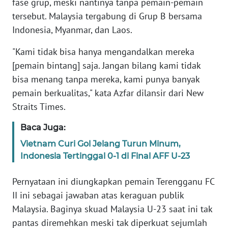
fase grup, meski nantinya tanpa pemain-pemain
tersebut. Malaysia tergabung di Grup B bersama
WN
Indonesia, Myanmar, dan Laos.
JABAR
"Kami tidak bisa hanya mengandalkan mereka
WN
[pemain bintang] saja. Jangan bilang kami tidak
BANTEN
bisa menang tanpa mereka, kami punya banyak
pemain berkualitas," kata Azfar dilansir dari New
WN
Straits Times.
NTT
Baca Juga:
WN
Vietnam Curi Gol Jelang Turun Minum,
KEPRI
Indonesia Tertinggal 0-1 di Final AFF U-23
WN
Pernyataan ini diungkapkan pemain Terengganu FC
PAPUA
II ini sebagai jawaban atas keraguan publik
Malaysia. Baginya skuad Malaysia U-23 saat ini tak
WN
pantas diremehkan meski tak diperkuat sejumlah
PAPUA