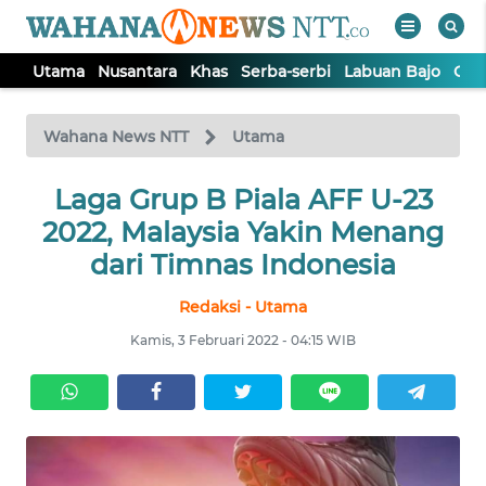
Utama
Nusantara
Khas
Serba-serbi
Labuan Bajo
Opi
WAHANA
Tutup
TV
Wahana News NTT
Utama
Laga Grup B Piala AFF U-23
UTAMA
2022, Malaysia Yakin Menang
NUSANTARA
dari Timnas Indonesia
Redaksi - Utama
KHAS
Kamis, 3 Februari 2022 - 04:15 WIB
SERBA-
SERBI
LABUAN