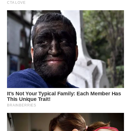
KARAWANG
WN
BEKASI
WN
BOGOR
WN
DEPOK
WN
TAPANULI
UTARA
WN
SAMOSIR