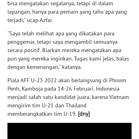
SULTENG
bisa mengatakan segalanya, tetapi di dalam
lapangan, hanya para pemain yang tahu apa yang
WN
terjadi," ucap Azfar.
SULBAR
"Saya telah melihat apa yang dikatakan para
penggemar, tetapi saya mengambil semuanya
WN
BABEL
secara positif. Biarkan mereka mengatakan apa
pun yang mereka inginkan. Tugas kami jelas, balas
WN
dengan kemenangan," katanya.
SUMBAR
Piala AFF U-23 2022 akan berlangsung di Phnom
WN
Penh, Kamboja pada 14-26 Februari. Indonesia
SUMSEL
menjadi salah satu kandidat juara, karena Vietnam
mengirim tim U-21 dan Thailand
WN
memberangkatkan tim U-19.
[dny]
BENGKULU
WN