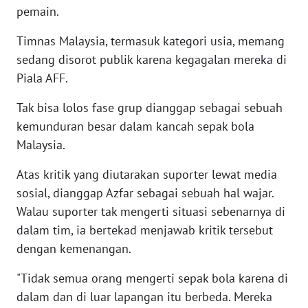
BARAT
pemain.
Timnas Malaysia, termasuk kategori usia, memang
WN
sedang disorot publik karena kegagalan mereka di
RIAU
Piala AFF.
WN
Tak bisa lolos fase grup dianggap sebagai sebuah
SERAMBI
kemunduran besar dalam kancah sepak bola
Malaysia.
WN
JAMBI
Atas kritik yang diutarakan suporter lewat media
sosial, dianggap Azfar sebagai sebuah hal wajar.
WN
Walau suporter tak mengerti situasi sebenarnya di
SULTRA
dalam tim, ia bertekad menjawab kritik tersebut
dengan kemenangan.
WN
NTB
"Tidak semua orang mengerti sepak bola karena di
dalam dan di luar lapangan itu berbeda. Mereka
WN