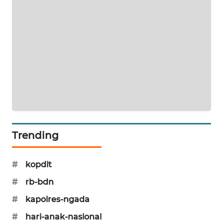
KRT
NEWS
KARING
NEWS
JURNAL
MARITIM
HUMBANG
Trending
NEWS
#
kopdit
GARONGGANG
NEWS
#
rb-bdn
#
kapolres-ngada
FISUELRI
ID
#
hari-anak-nasional