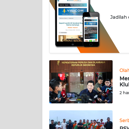
OPINI
Jadilah
Informasi
INDEKS
BERITA
KONTAK
KAMI
Ola
INFO
Men
IKLAN
Klu
2 ha
TENTANG
KAMI
Ser
PEDOMAN
MEDIA
PSW