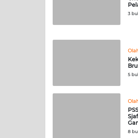
Pel
WN
JATENG
3 bu
WN
NUSANTARA
Ola
WN
Kek
JOGJA
Bru
5 bu
WN
JATIM
WN
Ola
BALI
PSS
Sja
WN
Ga
KALBAR
8 bu