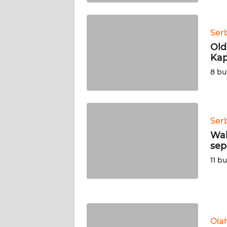
WN
KALTENG
Ser
Old
WN
Kap
KALTARA
8 bu
WN
KALSEL
Ser
WN
KALTIM
Wak
sep
WN
11 b
SULSEL
WN
GORONTALO
Ola