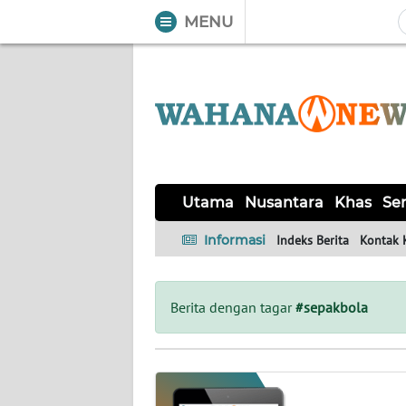
MENU
WAHANA
Tutup
TV
UTAMA
NUSANTARA
Utama
Nusantara
Khas
Ser
KHAS
Informasi
Indeks Berita
Kontak 
SERBA-
SERBI
Berita dengan tagar
#sepakbola
LABUAN
BAJO