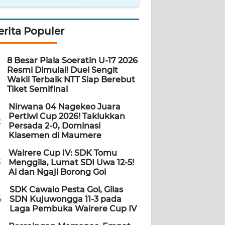
erita Populer
8 Besar Piala Soeratin U-17 2026
Resmi Dimulai! Duel Sengit
Wakil Terbaik NTT Siap Berebut
Tiket Semifinal
Nirwana 04 Nagekeo Juara
Pertiwi Cup 2026! Taklukkan
2
Persada 2-0, Dominasi
Klasemen di Maumere
Wairere Cup IV: SDK Tomu
3
Menggila, Lumat SDI Uwa 12-5!
Al dan Ngaji Borong Gol
SDK Cawalo Pesta Gol, Gilas
4
SDN Kujuwongga 11-3 pada
Laga Pembuka Wairere Cup IV