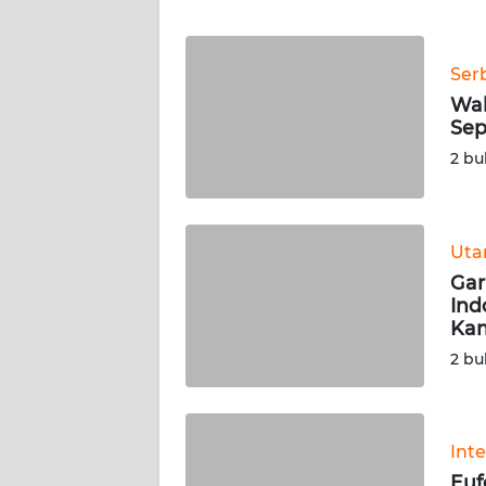
WN
JABAR
Ser
WN
Wal
BANTEN
Sep
2 bu
WN
NTT
Ut
WN
KEPRI
Gar
Ind
Kam
WN
2 bu
PAPUA
WN
PAPUA
Int
BARAT
Euf