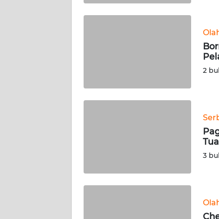
WN
SULBAR
Ola
Bor
WN
Pel
BABEL
2 bu
WN
SUMBAR
Ser
WN
Pag
SUMSEL
Tua
3 bu
WN
BENGKULU
WN
Ola
LAMPUNG
Che