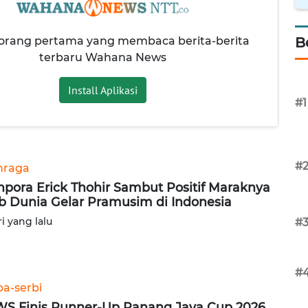
 orang pertama yang membaca berita-berita
B
terbaru Wahana News
Install Aplikasi
#1
#
hraga
pora Erick Thohir Sambut Positif Maraknya
b Dunia Gelar Pramusim di Indonesia
ri yang lalu
#
#
ba-serbi
S Finis Runner-Up Panang Jaya Cup 2026