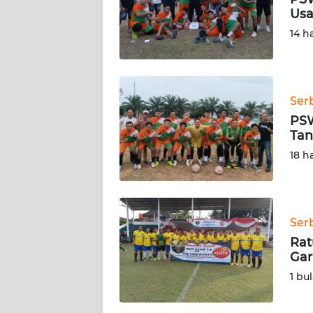
SIBER
Usa
14 h
REDAKSI
KARIR
Ser
PSW
DISCLAIMER
Tan
18 h
Wahana
News
Regional
WN
Ser
SUMUT
Rat
Gar
WN
1 bu
JAKARTA