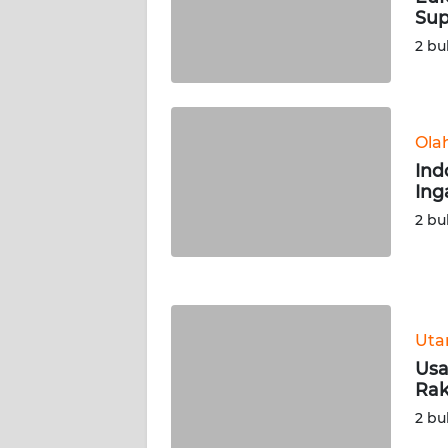
Sup
WN
2 bu
RIAU
WN
SERAMBI
Ola
Ind
WN
Ing
JAMBI
2 bu
WN
SULTRA
WN
Ut
NTB
Usa
Rak
WN
2 bu
SULTENG