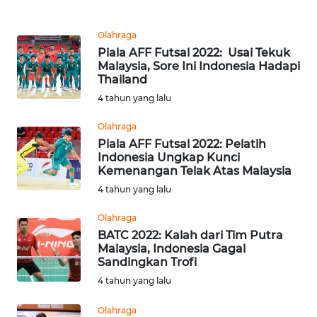
PEDOMAN
MEDIA
SIBER
Olahraga
Piala AFF Futsal 2022: Usai Tekuk
Malaysia, Sore Ini Indonesia Hadapi
REDAKSI
Thailand
4 tahun yang lalu
KARIR
Olahraga
Piala AFF Futsal 2022: Pelatih
DISCLAIMER
Indonesia Ungkap Kunci
Kemenangan Telak Atas Malaysia
Wahana
4 tahun yang lalu
News
Regional
Olahraga
BATC 2022: Kalah dari Tim Putra
WN
Malaysia, Indonesia Gagal
SUMUT
Sandingkan Trofi
4 tahun yang lalu
WN
Olahraga
JAKARTA