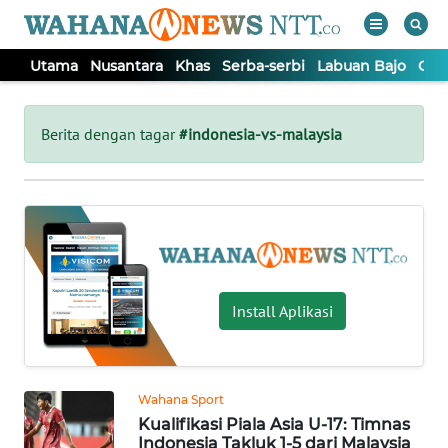
Utama
Nusantara
Khas
Serba-serbi
Labuan Bajo
Opi
WAHANA
Tutup
TV
Berita dengan tagar
#indonesia-vs-malaysia
UTAMA
NUSANTARA
KHAS
Install Aplikasi
SERBA-
SERBI
Wahana Sport
Kualifikasi Piala Asia U-17: Timnas
LABUAN
Indonesia Takluk 1-5 dari Malaysia