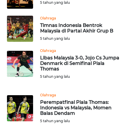
LAMPUNG
5 tahun yang lalu
WN
Olahraga
JATENG
Timnas Indonesia Bentrok
Malaysia di Partai Akhir Grup B
WN
5 tahun yang lalu
NUSANTARA
Olahraga
Libas Malaysia 3-0, Jojo Cs Jumpa
WN
Denmark di Semifinal Piala
JOGJA
Thomas
5 tahun yang lalu
WN
JATIM
Olahraga
Perempatfinal Piala Thomas:
WN
Indonesia vs Malaysia, Momen
BALI
Balas Dendam
5 tahun yang lalu
WN
KALBAR