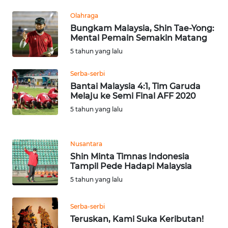
SULTENG
Olahraga
Bungkam Malaysia, Shin Tae-Yong:
WN
Mental Pemain Semakin Matang
SULBAR
5 tahun yang lalu
WN
Serba-serbi
BABEL
Bantai Malaysia 4:1, Tim Garuda
Melaju ke Semi Final AFF 2020
WN
5 tahun yang lalu
SUMBAR
WN
Nusantara
SUMSEL
Shin Minta Timnas Indonesia
Tampil Pede Hadapi Malaysia
5 tahun yang lalu
WN
BENGKULU
Serba-serbi
WN
Teruskan, Kami Suka Keributan!