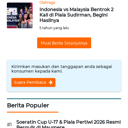
Olahraga
Indonesia vs Malaysia Bentrok 2
Kali di Piala Sudirman, Begini
WN
Hasilnya
KALTENG
5 tahun yang lalu
WN
KALTARA
Muat Berita Selanjutnya
WN
KALSEL
Kirimkan masukan dan tanggapan anda sebagai
konsumen kepada kami.
WN
Suara Pembaca
KALTIM
WN
Berita Populer
SULSEL
WN
Soeratin Cup U-17 & Piala Pertiwi 2026 Resmi
#1
GORONTALO
Bergulir di Maumere