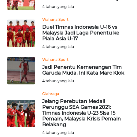
BAJO
4 tahun yang lalu
OPINI
Wahana Sport
Duel Timnas Indonesia U-16 vs
Malaysia Jadi Laga Penentu ke
Informasi
Piala Asia U-17
4 tahun yang lalu
INDEKS
BERITA
Wahana Sport
Jadi Penentu Kemenangan Tim
KONTAK
Garuda Muda, Ini Kata Marc Klok
KAMI
4 tahun yang lalu
INFO
Olahraga
IKLAN
Jelang Perebutan Medali
Perunggu SEA Games 2021:
Timnas Indonesia U-23 Sisa 15
TENTANG
Pemain, Malaysia Krisis Pemain
KAMI
Belakang
4 tahun yang lalu