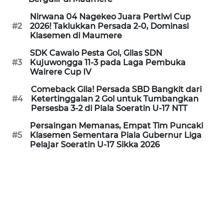
Nirwana 04 Nagekeo Juara Pertiwi Cup
WN
#2
2026! Taklukkan Persada 2-0, Dominasi
SULUT
Klasemen di Maumere
SDK Cawalo Pesta Gol, Gilas SDN
WN
#3
Kujuwongga 11-3 pada Laga Pembuka
MALUKU
Wairere Cup IV
Comeback Gila! Persada SBD Bangkit dari
WN
#4
Ketertinggalan 2 Gol untuk Tumbangkan
Persesba 3-2 di Piala Soeratin U-17 NTT
MALUT
Persaingan Memanas, Empat Tim Puncaki
WN
#5
Klasemen Sementara Piala Gubernur Liga
Pelajar Soeratin U-17 Sikka 2026
DAIRI
WN
DANAU
TOBA
WN