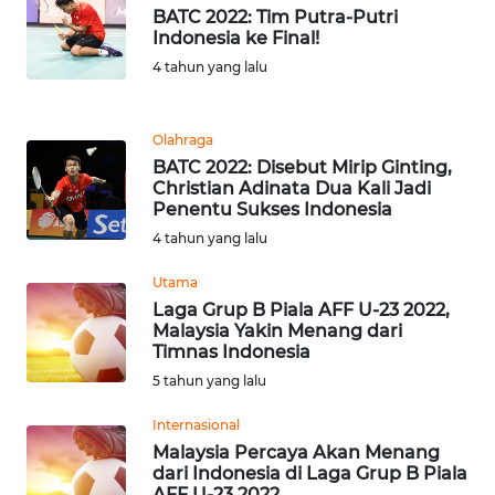
BATC 2022: Tim Putra-Putri
Indonesia ke Final!
WN
4 tahun yang lalu
JABAR
WN
Olahraga
BANTEN
BATC 2022: Disebut Mirip Ginting,
Christian Adinata Dua Kali Jadi
Penentu Sukses Indonesia
WN
NTT
4 tahun yang lalu
Utama
WN
Laga Grup B Piala AFF U-23 2022,
KEPRI
Malaysia Yakin Menang dari
Timnas Indonesia
WN
5 tahun yang lalu
PAPUA
Internasional
Malaysia Percaya Akan Menang
WN
dari Indonesia di Laga Grup B Piala
PAPUA
AFF U-23 2022