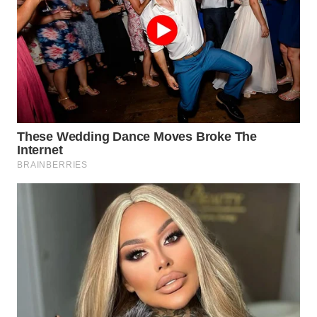
MADURA
WN
SURABAYA
WN
NATUNA
WN
BINTAN
WN
MANDALIKA
WN
LIKUPANG
WN