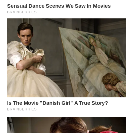
WN
LABUHANBATU
WN
TAPANULI
TENGAH
WN DELI
SERDANG
WN
TEBING
TINGGI
WN
PAKPAK
WN