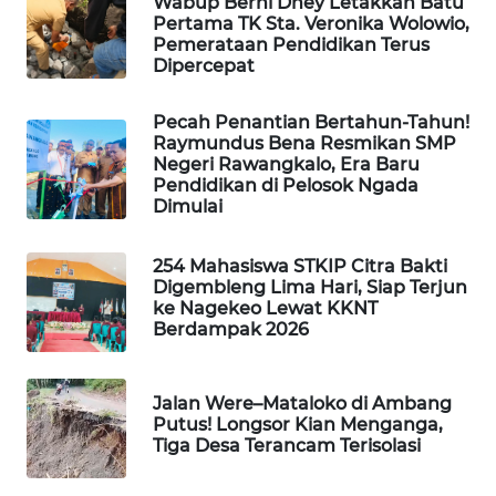
Wabup Berni Dhey Letakkan Batu
NEWS
Pertama TK Sta. Veronika Wolowio,
Pemerataan Pendidikan Terus
SIDIKALANG
Dipercepat
NEWS
Pecah Penantian Bertahun-Tahun!
Raymundus Bena Resmikan SMP
SIBARAGAS
Negeri Rawangkalo, Era Baru
NEWS
Pendidikan di Pelosok Ngada
Dimulai
METRO
SIANTAR
254 Mahasiswa STKIP Citra Bakti
NEWS
Digembleng Lima Hari, Siap Terjun
ke Nagekeo Lewat KKNT
Berdampak 2026
METRO
MEDAN
NEWS
Jalan Were–Mataloko di Ambang
Putus! Longsor Kian Menganga,
METRO
Tiga Desa Terancam Terisolasi
JAKARTA
NEWS