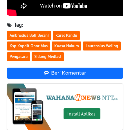
LAMPUNG
WN
JATENG
Tag:
Ambrosius Boli Berani
Karel Pandu
WN
NUSANTARA
Ksp Kopdit Obor Mas
Kuasa Hukum
Laurensius Weling
Pengacara
Sidang Mediasi
WN
JOGJA
Beri Komentar
WN
JATIM
WN
BALI
Install Aplikasi
WN
KALBAR