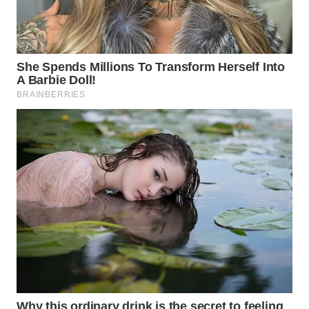
LABUANBAJO
WN
BORNEO
Wahana
Media
Group
WAHANA
NEWS
WAHANA
TANI
WAHANA
ADVOKAT
WAHANA