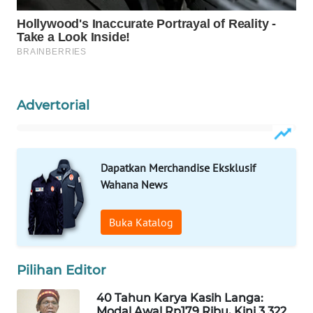
KELISTRIKAN
WALINKI
ID
MAWAKA
Advertorial
ID
MARTABAT
NET
Dapatkan Merchandise Eksklusif
Wahana News
PLN
WATCH
Buka Katalog
MKLI
Pilihan Editor
LPKKI
40 Tahun Karya Kasih Langa:
Modal Awal Rp179 Ribu, Kini 3.322