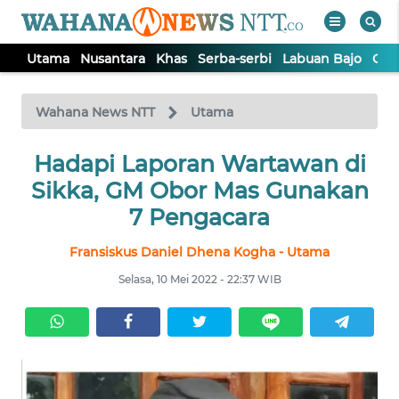
Utama
Nusantara
Khas
Serba-serbi
Labuan Bajo
Opi
WAHANA
Tutup
TV
Wahana News NTT
Utama
Hadapi Laporan Wartawan di
UTAMA
Sikka, GM Obor Mas Gunakan
NUSANTARA
7 Pengacara
Fransiskus Daniel Dhena Kogha - Utama
KHAS
Selasa, 10 Mei 2022 - 22:37 WIB
SERBA-
SERBI
LABUAN