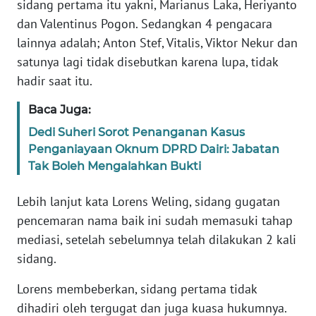
sidang pertama itu yakni, Marianus Laka, Heriyanto
BARAT
dan Valentinus Pogon. Sedangkan 4 pengacara
lainnya adalah; Anton Stef, Vitalis, Viktor Nekur dan
WN
satunya lagi tidak disebutkan karena lupa, tidak
RIAU
hadir saat itu.
WN
Baca Juga:
SERAMBI
Dedi Suheri Sorot Penanganan Kasus
Penganiayaan Oknum DPRD Dairi: Jabatan
WN
JAMBI
Tak Boleh Mengalahkan Bukti
Lebih lanjut kata Lorens Weling, sidang gugatan
WN
SULTRA
pencemaran nama baik ini sudah memasuki tahap
mediasi, setelah sebelumnya telah dilakukan 2 kali
WN
sidang.
NTB
Lorens membeberkan, sidang pertama tidak
dihadiri oleh tergugat dan juga kuasa hukumnya.
WN