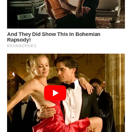
NIAS
WN
LANGKAT
WN
TAPANULI
SELATAN
WN
TANJUNG
LESUNG
WN
KARO
WN
SIMALUNGUN