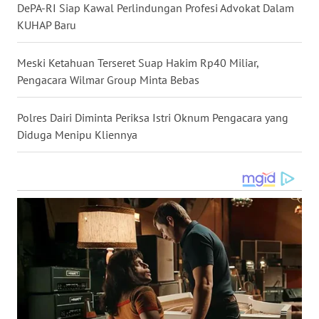
DePA-RI Siap Kawal Perlindungan Profesi Advokat Dalam
KUHAP Baru
WN
SULUT
Meski Ketahuan Terseret Suap Hakim Rp40 Miliar,
Pengacara Wilmar Group Minta Bebas
WN
MALUKU
Polres Dairi Diminta Periksa Istri Oknum Pengacara yang
Diduga Menipu Kliennya
WN
MALUT
WN
DAIRI
WN
DANAU
TOBA
WN