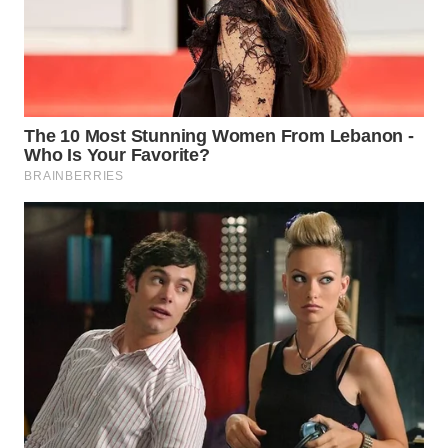
WN
PADANG
LAWAS
WN
SUMEDANG
WN
CIANJUR
WN
KEPULAUAN
SERIBU
WN
TANGERANG
WN
BINJAI