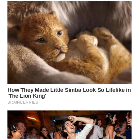
WN
PURWAKARTA
WN
PRIANGAN
TIMUR
WN
SEMARANG
WN
SOLO
WN
BOROBUDUR
WN