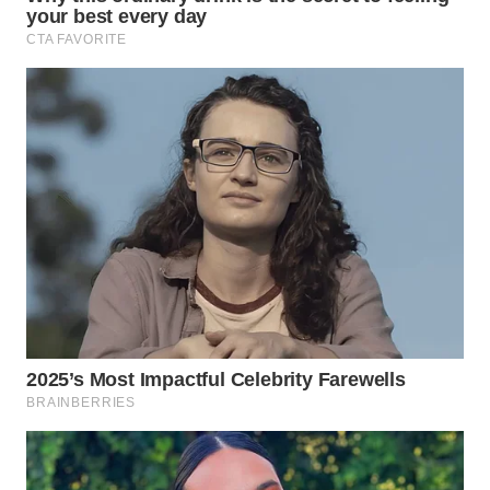
INFRASTRUKTUR
WAHANA
KONSUMEN
WAHANA
LISTRIK
WAHANA
TRAVEL
WAHANA
TV
WAHANANEWS
ID
WAHANANEWS