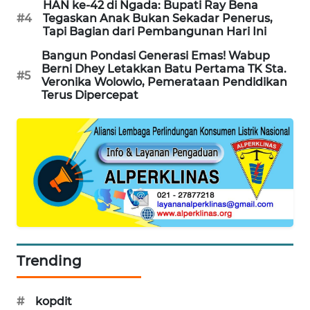
HAN ke-42 di Ngada: Bupati Ray Bena
#4
Tegaskan Anak Bukan Sekadar Penerus,
ENERGI
Tapi Bagian dari Pembangunan Hari Ini
NEWS
Bangun Pondasi Generasi Emas! Wabup
Berni Dhey Letakkan Batu Pertama TK Sta.
#5
CILEUNGSI
Veronika Wolowio, Pemerataan Pendidikan
NEWS
Terus Dipercepat
BERKAT
NEWS
BERAMPU
NEWS
ANUGERAH
NEWS
Trending
AKHLAK
ID
#
kopdit