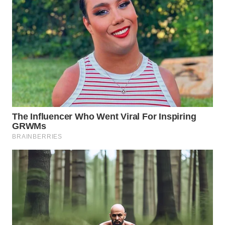
CO ID
WAHANANEWS
NET
WAHANA
SPORT
WAHANA
UMKM
WAHANA
SELEB
WAHANA
PERSONA
WAHANA
OTOMOTIF