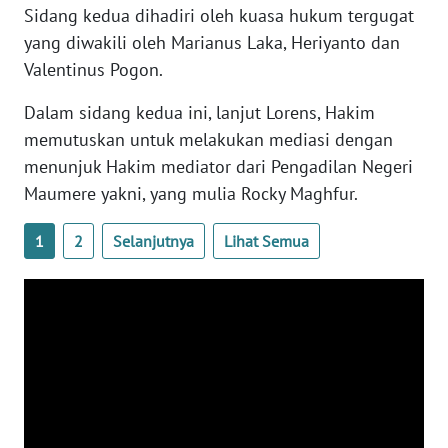
SULTENG
Sidang kedua dihadiri oleh kuasa hukum tergugat
yang diwakili oleh Marianus Laka, Heriyanto dan
WN
Valentinus Pogon.
SULBAR
Dalam sidang kedua ini, lanjut Lorens, Hakim
WN
memutuskan untuk melakukan mediasi dengan
BABEL
menunjuk Hakim mediator dari Pengadilan Negeri
Maumere yakni, yang mulia Rocky Maghfur.
WN
SUMBAR
1
2
Selanjutnya
Lihat Semua
WN
SUMSEL
WN
BENGKULU
WN