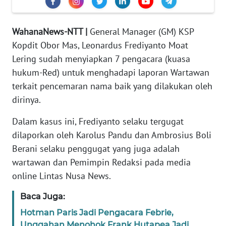
PEDOMAN
MEDIA
SIBER
WahanaNews-NTT |
General Manager (GM) KSP
Kopdit Obor Mas, Leonardus Frediyanto Moat
REDAKSI
Lering sudah menyiapkan 7 pengacara (kuasa
hukum-Red) untuk menghadapi laporan Wartawan
KARIR
terkait pencemaran nama baik yang dilakukan oleh
dirinya.
DISCLAIMER
Dalam kasus ini, Frediyanto selaku tergugat
Wahana
dilaporkan oleh Karolus Pandu dan Ambrosius Boli
News
Berani selaku penggugat yang juga adalah
Regional
wartawan dan Pemimpin Redaksi pada media
online Lintas Nusa News.
WN
SUMUT
Baca Juga:
Hotman Paris Jadi Pengacara Febrie,
WN
JAKARTA
Unggahan Menohok Frank Hutapea Jadi