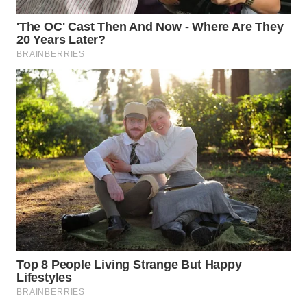
WN
CIREBON
WN
INDRAMAYU
WN
KUNINGAN
WN
MAJALENGKA
WN
SUBANG
WN
SUKABUMI