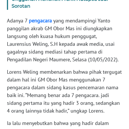
Sorotan
WN
JABAR
Adanya 7
pengacara
yang mendampingi Yanto
panggilan akrab GM Obor Mas ini diungkapkan
WN
langsung oleh kuasa hukum penggugat,
BANTEN
Laurensius Weling, S.H kepada awak media, usai
gagalnya sidang mediasi tahap pertama di
WN
Pengadilan Negeri Maumere, Selasa (10/05/2022).
NTT
Lorens Weling membenarkan bahwa pihak tergugat
WN
dalam hal ini GM Obor Mas menggunakan 7
KEPRI
pengacara dalam sidang kasus pencemaran nama
baik ini. “Memang benar ada 7 pengacara. jadi
WN
sidang pertama itu yang hadir 3 orang, sedangkan
PAPUA
4 orang lainnya tidak hadir,” ungkap Lorens.
WN
Ia lalu menyebutkan bahwa yang hadir dalam
PAPUA