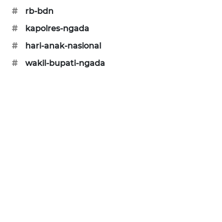
#
rb-bdn
PERAPKI
NEWS
#
kapolres-ngada
#
hari-anak-nasional
SONYA
#
wakil-bupati-ngada
ASA
NEWS