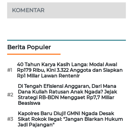
KOMENTAR
KRT
NEWS
KARING
NEWS
Berita Populer
JURNAL
MARITIM
40 Tahun Karya Kasih Langa: Modal Awal
#1
Rp179 Ribu, Kini 3.322 Anggota dan Siapkan
Rp1 Miliar Lawan Rentenir
HUMBANG
NEWS
Di Tengah Efisiensi Anggaran, Dari Mana
Dana Kuliah Ratusan Anak Ngada? Jejak
#2
Strategi RB-BDN Menggaet Rp7,7 Miliar
GARONGGANG
Beasiswa
NEWS
Kapolres Baru Diuji! GMNI Ngada Desak
#3
Sikat Rokok Ilegal: "Jangan Biarkan Hukum
FISUELRI
Jadi Pajangan"
ID