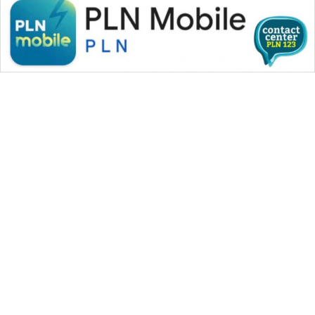
WAHANA MEDIA GROUP
|
|
|
WAHANA NEWS co
WAHANA TANI
WAHANA ADVOKAT
|
|
WAHANA INFRASTRUKTUR
WAHANA KONSUMEN
|
|
|
WAHANA LISTRIK
WAHANA TRAVEL
WAHANA TV
|
|
|
WAHANANEWS id
WAHANANEWS CO ID
WAHANANEWS NET