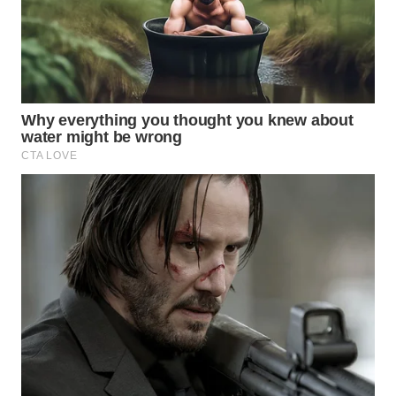
WAHANA
HEALTH
WAHANA
DESA
WISATA
LAPAK
WAHANA
Wahana
Network
KONSUMEN
LISTRIK
MASYARAKAT