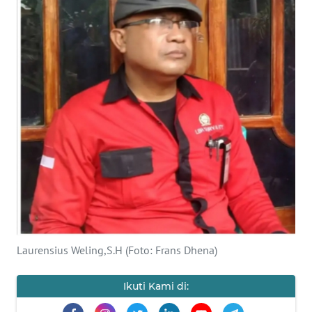
BAJO
OPINI
Informasi
INDEKS
BERITA
KONTAK
KAMI
INFO
IKLAN
Laurensius Weling,S.H (Foto: Frans Dhena)
TENTANG
KAMI
Ikuti Kami di: