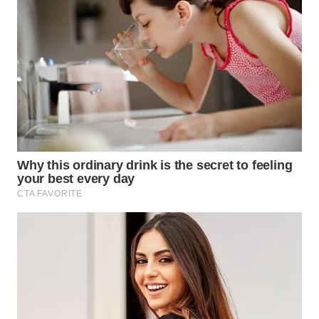
KARAWANG
WN
BEKASI
WN
BOGOR
WN
DEPOK
WN
TAPANULI
UTARA
WN
SAMOSIR