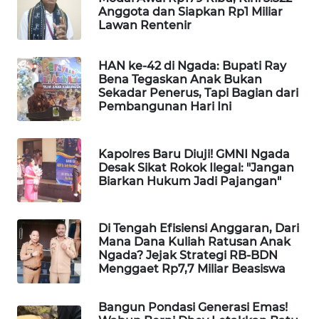
Anggota dan Siapkan Rp1 Miliar
LKKI
Lawan Rentenir
KOPEKLIN
HAN ke-42 di Ngada: Bupati Ray
Bena Tegaskan Anak Bukan
PORTAL
Sekadar Penerus, Tapi Bagian dari
KONSUMEN
Pembangunan Hari Ini
FORWAMKI
Kapolres Baru Diuji! GMNI Ngada
Desak Sikat Rokok Ilegal: "Jangan
ALPERKLINAS
Biarkan Hukum Jadi Pajangan"
FORJASIDA
Di Tengah Efisiensi Anggaran, Dari
Mana Dana Kuliah Ratusan Anak
TAMBANG
Ngada? Jejak Strategi RB-BDN
Menggaet Rp7,7 Miliar Beasiswa
NEWS
Bangun Pondasi Generasi Emas!
SITUNGIR