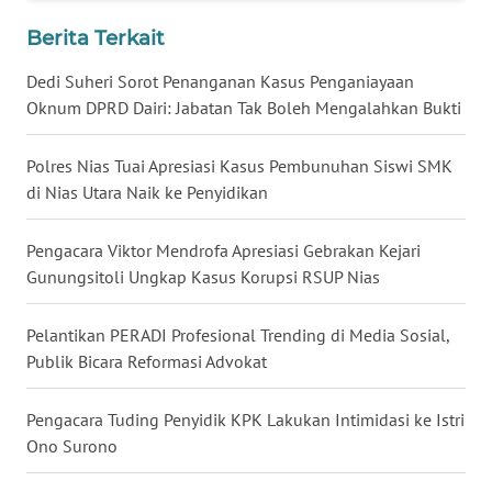
Berita Terkait
WN
KALTENG
Dedi Suheri Sorot Penanganan Kasus Penganiayaan
Oknum DPRD Dairi: Jabatan Tak Boleh Mengalahkan Bukti
WN
KALTARA
Polres Nias Tuai Apresiasi Kasus Pembunuhan Siswi SMK
di Nias Utara Naik ke Penyidikan
WN
KALSEL
Pengacara Viktor Mendrofa Apresiasi Gebrakan Kejari
Gunungsitoli Ungkap Kasus Korupsi RSUP Nias
WN
KALTIM
Pelantikan PERADI Profesional Trending di Media Sosial,
Publik Bicara Reformasi Advokat
WN
SULSEL
Pengacara Tuding Penyidik KPK Lakukan Intimidasi ke Istri
Ono Surono
WN
GORONTALO