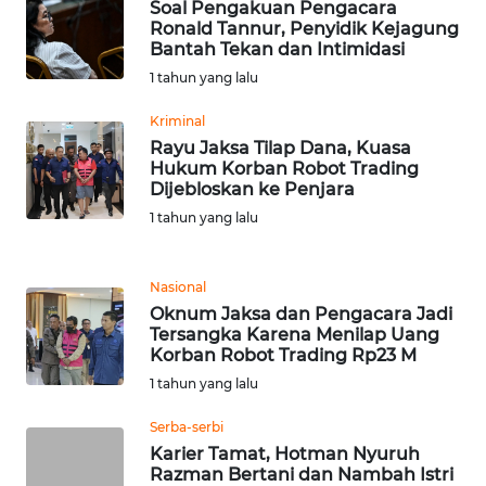
Soal Pengakuan Pengacara
Ronald Tannur, Penyidik Kejagung
WN
Bantah Tekan dan Intimidasi
LABUHANBATU
1 tahun yang lalu
WN
Kriminal
TAPANULI
Rayu Jaksa Tilap Dana, Kuasa
TENGAH
Hukum Korban Robot Trading
Dijebloskan ke Penjara
WN DELI
1 tahun yang lalu
SERDANG
Nasional
WN
Oknum Jaksa dan Pengacara Jadi
TEBING
Tersangka Karena Menilap Uang
TINGGI
Korban Robot Trading Rp23 M
1 tahun yang lalu
WN
PAKPAK
Serba-serbi
Karier Tamat, Hotman Nyuruh
Razman Bertani dan Nambah Istri
WN