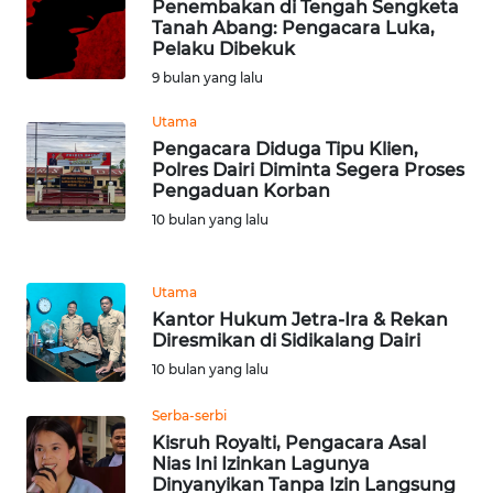
Penembakan di Tengah Sengketa
BARAT
Tanah Abang: Pengacara Luka,
Pelaku Dibekuk
WN
9 bulan yang lalu
RIAU
Utama
Pengacara Diduga Tipu Klien,
WN
Polres Dairi Diminta Segera Proses
SERAMBI
Pengaduan Korban
10 bulan yang lalu
WN
JAMBI
Utama
WN
Kantor Hukum Jetra-Ira & Rekan
SULTRA
Diresmikan di Sidikalang Dairi
10 bulan yang lalu
WN
Serba-serbi
NTB
Kisruh Royalti, Pengacara Asal
Nias Ini Izinkan Lagunya
WN
Dinyanyikan Tanpa Izin Langsung