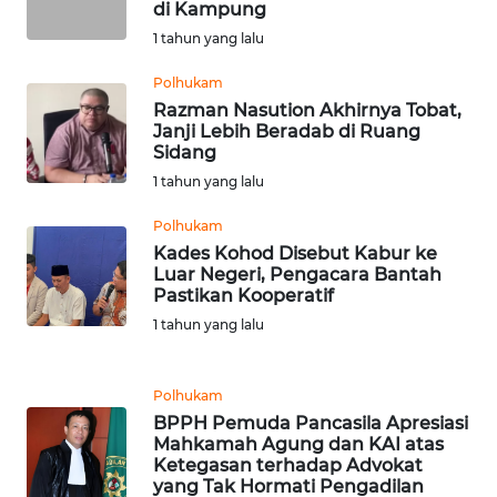
di Kampung
KARAWANG
1 tahun yang lalu
WN
Polhukam
BEKASI
Razman Nasution Akhirnya Tobat,
Janji Lebih Beradab di Ruang
Sidang
WN
BOGOR
1 tahun yang lalu
Polhukam
WN
Kades Kohod Disebut Kabur ke
DEPOK
Luar Negeri, Pengacara Bantah
Pastikan Kooperatif
WN
1 tahun yang lalu
TAPANULI
UTARA
Polhukam
BPPH Pemuda Pancasila Apresiasi
WN
Mahkamah Agung dan KAI atas
SAMOSIR
Ketegasan terhadap Advokat
yang Tak Hormati Pengadilan