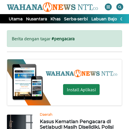
Utama
Nusantara
Khas
Serba-serbi
Labuan Bajo
Opi
WAHANA
Tutup
TV
Berita dengan tagar
#pengacara
UTAMA
NUSANTARA
KHAS
Install Aplikasi
SERBA-
SERBI
Daerah
Kasus Kematian Pengacara di
LABUAN
Setiabudi Masih Diselidiki, Polisi