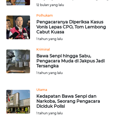
SULTENG
12 bulan yang lalu
Polhukam
WN
SULBAR
Pengacaranya Diperiksa Kasus
Vonis Lepas CPO, Tom Lembong
Cabut Kuasa
WN
1 tahun yang lalu
BABEL
Kriminal
WN
Bawa Senpi hingga Sabu,
SUMBAR
Pengacara Muda di Jakpus Jadi
Tersangka
1 tahun yang lalu
WN
SUMSEL
Utama
WN
Kedapatan Bawa Senpi dan
BENGKULU
Narkoba, Seorang Pengacara
Diciduk Polisi
WN
1 tahun yang lalu