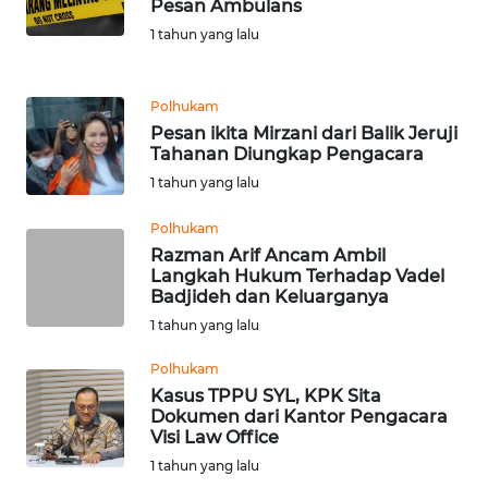
Pesan Ambulans
1 tahun yang lalu
WN
SULUT
Polhukam
Pesan ikita Mirzani dari Balik Jeruji
WN
Tahanan Diungkap Pengacara
MALUKU
1 tahun yang lalu
WN
Polhukam
MALUT
Razman Arif Ancam Ambil
Langkah Hukum Terhadap Vadel
WN
Badjideh dan Keluarganya
DAIRI
1 tahun yang lalu
Polhukam
WN
Kasus TPPU SYL, KPK Sita
DANAU
Dokumen dari Kantor Pengacara
TOBA
Visi Law Office
1 tahun yang lalu
WN