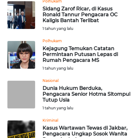
Polhukam
Sidang Zarof Ricar, di Kasus
Ronald Tannur Pengacara OC
WN
Kaligis Bantah Terlibat
KALTENG
1 tahun yang lalu
WN
Polhukam
KALTARA
Kejagung Temukan Catatan
Permintaan Putusan Lepas di
Rumah Pengacara MS
WN
KALSEL
1 tahun yang lalu
Nasional
WN
Dunia Hukum Berduka,
KALTIM
Pengacara Senior Hotma Sitompul
Tutup Usia
WN
1 tahun yang lalu
SULSEL
Kriminal
Kasus Wartawan Tewas di Jakbar,
WN
Pengacara Ungkap Sosok Wanita
GORONTALO