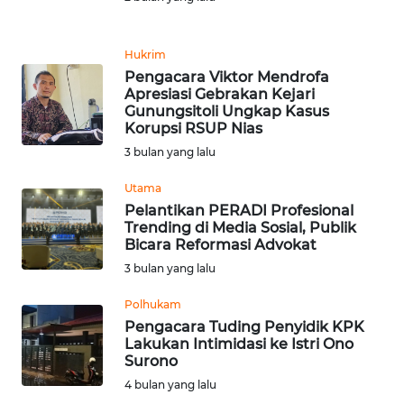
PEDOMAN
MEDIA
SIBER
Hukrim
Pengacara Viktor Mendrofa
REDAKSI
Apresiasi Gebrakan Kejari
Gunungsitoli Ungkap Kasus
Korupsi RSUP Nias
KARIR
3 bulan yang lalu
DISCLAIMER
Utama
Pelantikan PERADI Profesional
Trending di Media Sosial, Publik
Wahana
Bicara Reformasi Advokat
News
Regional
3 bulan yang lalu
Polhukam
WN
Pengacara Tuding Penyidik KPK
SUMUT
Lakukan Intimidasi ke Istri Ono
Surono
WN
4 bulan yang lalu
JAKARTA