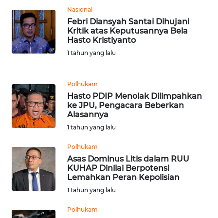
NIAS
Nasional
Febri Diansyah Santai Dihujani
Kritik atas Keputusannya Bela
WN
Hasto Kristiyanto
LANGKAT
1 tahun yang lalu
WN
TAPANULI
Polhukam
SELATAN
Hasto PDIP Menolak Dilimpahkan
ke JPU, Pengacara Beberkan
WN
Alasannya
TANJUNG
1 tahun yang lalu
LESUNG
Polhukam
Asas Dominus Litis dalam RUU
WN
KUHAP Dinilai Berpotensi
KARO
Lemahkan Peran Kepolisian
1 tahun yang lalu
WN
SIMALUNGUN
Polhukam