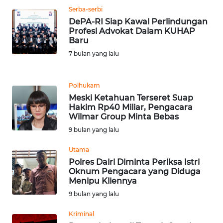
Serba-serbi
DePA-RI Siap Kawal Perlindungan
WN
Profesi Advokat Dalam KUHAP
JABAR
Baru
7 bulan yang lalu
WN
BANTEN
Polhukam
WN
Meski Ketahuan Terseret Suap
Hakim Rp40 Miliar, Pengacara
NTT
Wilmar Group Minta Bebas
9 bulan yang lalu
WN
KEPRI
Utama
Polres Dairi Diminta Periksa Istri
WN
Oknum Pengacara yang Diduga
Menipu Kliennya
PAPUA
9 bulan yang lalu
WN
Kriminal
PAPUA