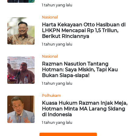
WN
1 tahun yang lalu
PADANG
LAWAS
Nasional
Harta Kekayaan Otto Hasibuan di
LHKPN Mencapai Rp 1,5 Triliun,
WN
Berikut Rinciannya
SUMEDANG
1 tahun yang lalu
WN
Nasional
CIANJUR
Razman Nasution Tantang
Hotman: Saya Miskin, Tapi Kau
Bukan Siapa-siapa!
WN
KEPULAUAN
1 tahun yang lalu
SERIBU
Polhukam
Kuasa Hukum Razman Injak Meja,
WN
Hotman Minta MA Larang Sidang
TANGERANG
di Indonesia
1 tahun yang lalu
WN
BINJAI