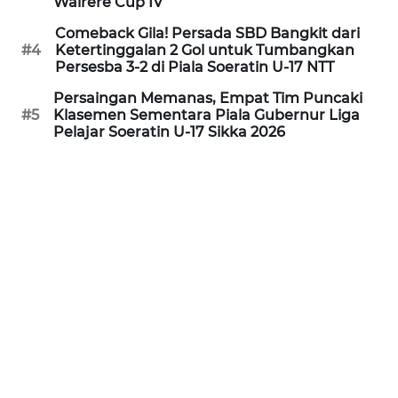
Wairere Cup IV
Comeback Gila! Persada SBD Bangkit dari
WN
#4
Ketertinggalan 2 Gol untuk Tumbangkan
PURWAKARTA
Persesba 3-2 di Piala Soeratin U-17 NTT
Persaingan Memanas, Empat Tim Puncaki
WN
#5
Klasemen Sementara Piala Gubernur Liga
PRIANGAN
Pelajar Soeratin U-17 Sikka 2026
TIMUR
WN
SEMARANG
WN
SOLO
WN
BOROBUDUR
WN