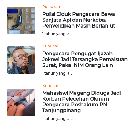
LAMPUNG
Polhukam
Polisi Ciduk Pengacara Bawa
WN
Senjata Api dan Narkoba,
JATENG
Penyelidikan Masih Berlanjut
1 tahun yang lalu
WN
NUSANTARA
Kriminal
Pengacara Pengugat Ijazah
Jokowi Jadi Tersangka Pemalsuan
WN
Surat, Pakai NIM Orang Lain
JOGJA
1 tahun yang lalu
WN
Kriminal
JATIM
Mahasiswi Magang Diduga Jadi
Korban Pelecehan Oknum
Pengacara Posbakum PN
WN
Tanjungpinang
BALI
1 tahun yang lalu
WN
KALBAR