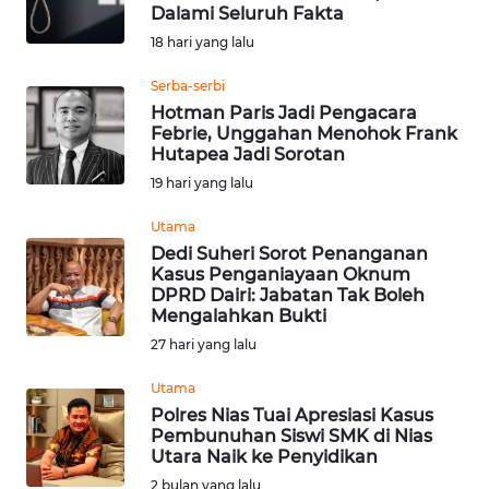
BAJO
Dalami Seluruh Fakta
18 hari yang lalu
OPINI
Serba-serbi
Hotman Paris Jadi Pengacara
Informasi
Febrie, Unggahan Menohok Frank
Hutapea Jadi Sorotan
INDEKS
19 hari yang lalu
BERITA
Utama
KONTAK
Dedi Suheri Sorot Penanganan
Kasus Penganiayaan Oknum
KAMI
DPRD Dairi: Jabatan Tak Boleh
Mengalahkan Bukti
INFO
27 hari yang lalu
IKLAN
Utama
TENTANG
Polres Nias Tuai Apresiasi Kasus
Pembunuhan Siswi SMK di Nias
KAMI
Utara Naik ke Penyidikan
2 bulan yang lalu