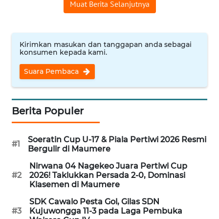
Muat Berita Selanjutnya
WN
CIREBON
Kirimkan masukan dan tanggapan anda sebagai
konsumen kepada kami.
WN
INDRAMAYU
Suara Pembaca
WN
KUNINGAN
Berita Populer
WN
Soeratin Cup U-17 & Piala Pertiwi 2026 Resmi
MAJALENGKA
#1
Bergulir di Maumere
Nirwana 04 Nagekeo Juara Pertiwi Cup
WN
#2
2026! Taklukkan Persada 2-0, Dominasi
SUBANG
Klasemen di Maumere
SDK Cawalo Pesta Gol, Gilas SDN
WN
#3
Kujuwongga 11-3 pada Laga Pembuka
SUKABUMI