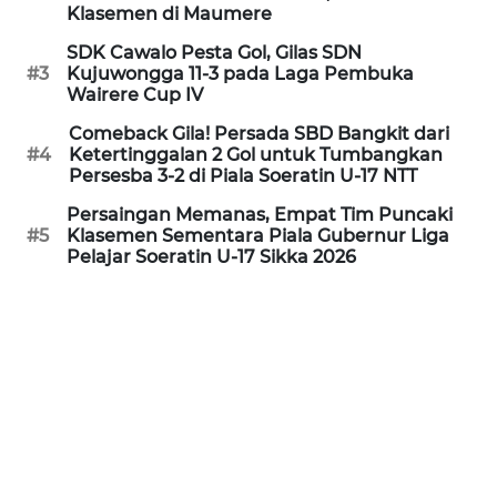
PEDOMAN
Klasemen di Maumere
MEDIA
SIBER
SDK Cawalo Pesta Gol, Gilas SDN
#3
Kujuwongga 11-3 pada Laga Pembuka
Wairere Cup IV
REDAKSI
Comeback Gila! Persada SBD Bangkit dari
#4
Ketertinggalan 2 Gol untuk Tumbangkan
KARIR
Persesba 3-2 di Piala Soeratin U-17 NTT
Persaingan Memanas, Empat Tim Puncaki
DISCLAIMER
#5
Klasemen Sementara Piala Gubernur Liga
Pelajar Soeratin U-17 Sikka 2026
Wahana
News
Regional
WN
SUMUT
WN
JAKARTA