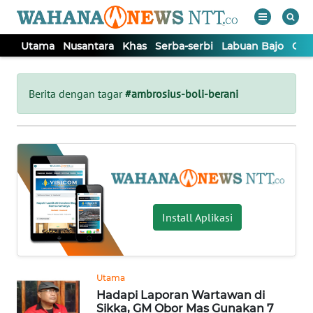
Utama
Nusantara
Khas
Serba-serbi
Labuan Bajo
Opi
WAHANA
Tutup
TV
Berita dengan tagar
#ambrosius-boli-berani
UTAMA
NUSANTARA
KHAS
Install Aplikasi
SERBA-
SERBI
Utama
Hadapi Laporan Wartawan di
LABUAN
Sikka, GM Obor Mas Gunakan 7