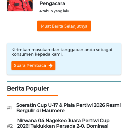
BAJO
Pengacara
4 tahun yang lalu
OPINI
Muat Berita Selanjutnya
Informasi
INDEKS
Kirimkan masukan dan tanggapan anda sebagai
BERITA
konsumen kepada kami.
Suara Pembaca
KONTAK
KAMI
INFO
Berita Populer
IKLAN
Soeratin Cup U-17 & Piala Pertiwi 2026 Resmi
#1
TENTANG
Bergulir di Maumere
KAMI
Nirwana 04 Nagekeo Juara Pertiwi Cup
#2
2026! Taklukkan Persada 2-0, Dominasi