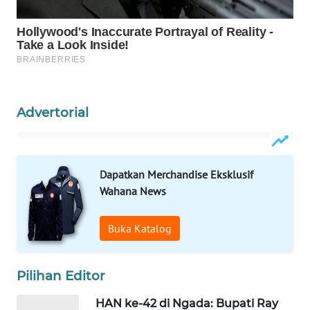
INFRASTRUKTUR
WAHANA
KONSUMEN
WAHANA
LISTRIK
Advertorial
WAHANA
TRAVEL
Dapatkan Merchandise Eksklusif
Wahana News
WAHANA
TV
Buka Katalog
WAHANANEWS
ID
Pilihan Editor
WAHANANEWS
HAN ke-42 di Ngada: Bupati Ray