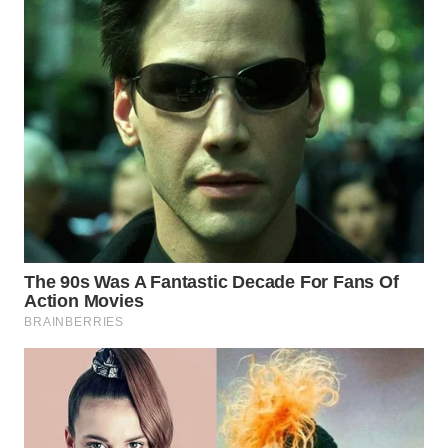
WN
SULUT
WN
MALUKU
WN
MALUT
WN
DAIRI
WN
DANAU
TOBA
WN