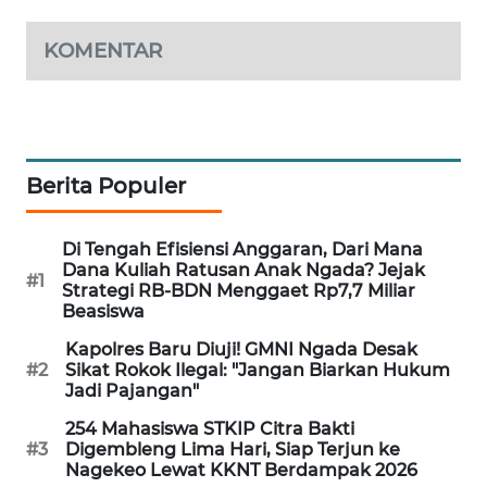
KELISTRIKAN
KOMENTAR
WALINKI
ID
MAWAKA
ID
Berita Populer
MARTABAT
Di Tengah Efisiensi Anggaran, Dari Mana
NET
Dana Kuliah Ratusan Anak Ngada? Jejak
#1
Strategi RB-BDN Menggaet Rp7,7 Miliar
Beasiswa
PLN
WATCH
Kapolres Baru Diuji! GMNI Ngada Desak
#2
Sikat Rokok Ilegal: "Jangan Biarkan Hukum
Jadi Pajangan"
MKLI
254 Mahasiswa STKIP Citra Bakti
#3
Digembleng Lima Hari, Siap Terjun ke
LPKKI
Nagekeo Lewat KKNT Berdampak 2026