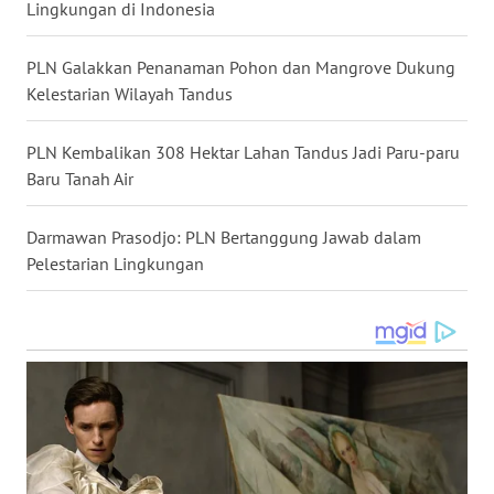
SULTENG
Lingkungan di Indonesia
WN
PLN Galakkan Penanaman Pohon dan Mangrove Dukung
SULBAR
Kelestarian Wilayah Tandus
WN
PLN Kembalikan 308 Hektar Lahan Tandus Jadi Paru-paru
BABEL
Baru Tanah Air
WN
Darmawan Prasodjo: PLN Bertanggung Jawab dalam
SUMBAR
Pelestarian Lingkungan
WN
SUMSEL
WN
BENGKULU
WN