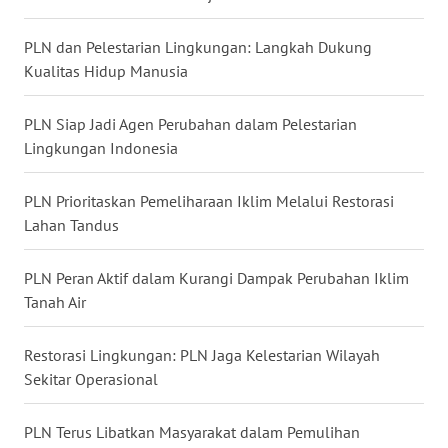
BARAT
PLN dan Pelestarian Lingkungan: Langkah Dukung
WN
Kualitas Hidup Manusia
RIAU
PLN Siap Jadi Agen Perubahan dalam Pelestarian
WN
Lingkungan Indonesia
SERAMBI
PLN Prioritaskan Pemeliharaan Iklim Melalui Restorasi
WN
Lahan Tandus
JAMBI
PLN Peran Aktif dalam Kurangi Dampak Perubahan Iklim
WN
Tanah Air
SULTRA
Restorasi Lingkungan: PLN Jaga Kelestarian Wilayah
WN
Sekitar Operasional
NTB
PLN Terus Libatkan Masyarakat dalam Pemulihan
WN