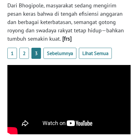
PEDOMAN
Dari Bhogipole, masyarakat sedang mengirim
MEDIA
pesan keras bahwa di tengah efisiensi anggaran
SIBER
dan berbagai keterbatasan, semangat gotong
royong dan swadaya rakyat tetap hidup—bahkan
REDAKSI
tumbuh semakin kuat.
[frs]
KARIR
1
2
3
Sebelumnya
Lihat Semua
DISCLAIMER
Wahana
News
Regional
WN
SUMUT
WN
JAKARTA