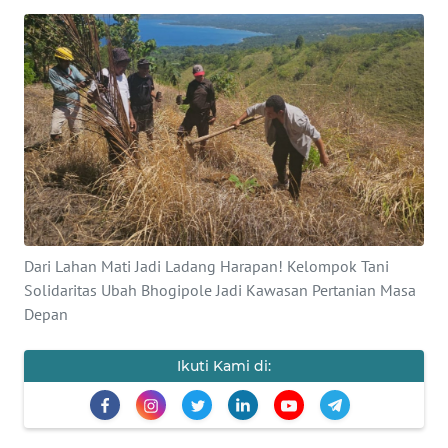
BAJO
OPINI
Informasi
INDEKS
BERITA
KONTAK
KAMI
Dari Lahan Mati Jadi Ladang Harapan! Kelompok Tani
Solidaritas Ubah Bhogipole Jadi Kawasan Pertanian Masa
INFO
Depan
IKLAN
Ikuti Kami di:
TENTANG
KAMI