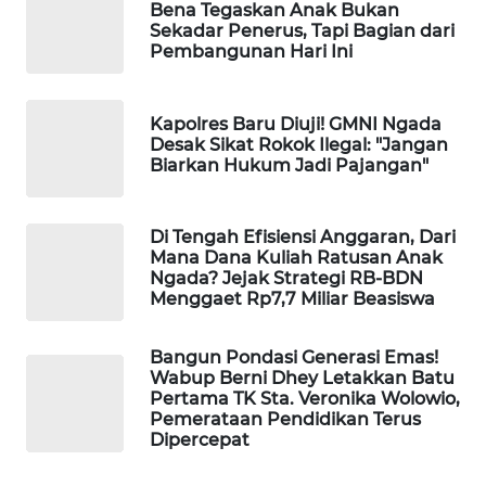
CO ID
Bena Tegaskan Anak Bukan
Sekadar Penerus, Tapi Bagian dari
Pembangunan Hari Ini
WAHANANEWS
NET
Kapolres Baru Diuji! GMNI Ngada
WAHANA
Desak Sikat Rokok Ilegal: "Jangan
SPORT
Biarkan Hukum Jadi Pajangan"
WAHANA
Di Tengah Efisiensi Anggaran, Dari
UMKM
Mana Dana Kuliah Ratusan Anak
Ngada? Jejak Strategi RB-BDN
Menggaet Rp7,7 Miliar Beasiswa
WAHANA
SELEB
Bangun Pondasi Generasi Emas!
Wabup Berni Dhey Letakkan Batu
WAHANA
Pertama TK Sta. Veronika Wolowio,
PERSONA
Pemerataan Pendidikan Terus
Dipercepat
WAHANA
OTOMOTIF