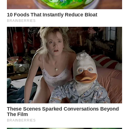
WN
KALTENG
WN
KALTARA
WN
KALSEL
WN
KALTIM
WN
SULSEL
WN
GORONTALO