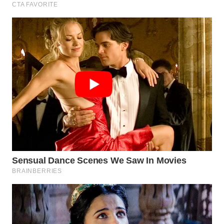
KARAWANG
WN
BEKASI
WN
BOGOR
WN
DEPOK
WN
TAPANULI
UTARA
WN
SAMOSIR