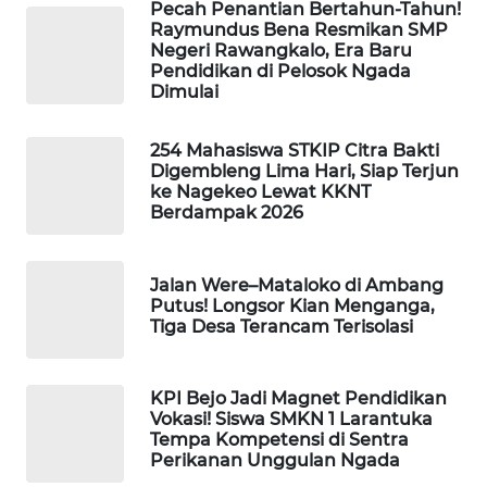
Pecah Penantian Bertahun-Tahun!
Raymundus Bena Resmikan SMP
Negeri Rawangkalo, Era Baru
WAHANA
Pendidikan di Pelosok Ngada
HEALTH
Dimulai
WAHANA
254 Mahasiswa STKIP Citra Bakti
DESA
Digembleng Lima Hari, Siap Terjun
WISATA
ke Nagekeo Lewat KKNT
Berdampak 2026
LAPAK
WAHANA
Jalan Were–Mataloko di Ambang
Putus! Longsor Kian Menganga,
Wahana
Tiga Desa Terancam Terisolasi
Network
KONSUMEN
KPI Bejo Jadi Magnet Pendidikan
Vokasi! Siswa SMKN 1 Larantuka
LISTRIK
Tempa Kompetensi di Sentra
Perikanan Unggulan Ngada
MASYARAKAT