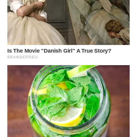
LAMPUNG
WN
JATENG
WN
NUSANTARA
WN
JOGJA
WN
JATIM
WN
BALI
WN
KALBAR