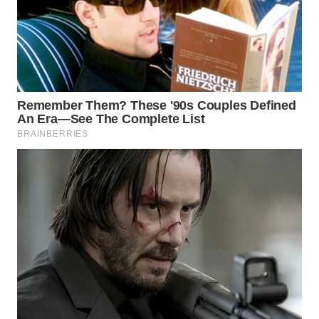
LABUANBAJO
WN
BORNEO
Wahana
Media
Group
WAHANA
NEWS
WAHANA
TANI
WAHANA
ADVOKAT
WAHANA