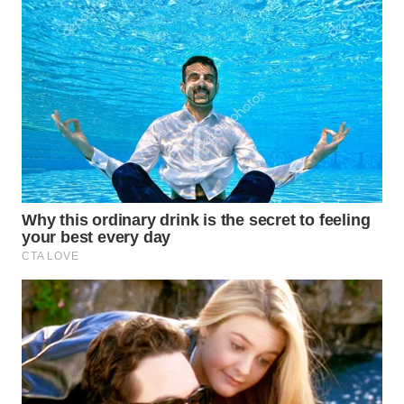
MADURA
WN
SURABAYA
WN
NATUNA
WN
BINTAN
WN
MANDALIKA
WN
LIKUPANG
WN