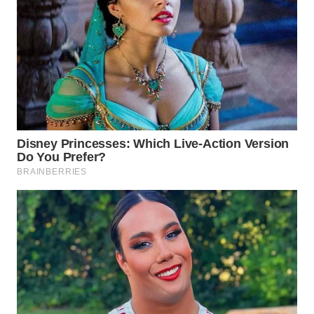
WN
PADANG
LAWAS
WN
SUMEDANG
WN
CIANJUR
WN
KEPULAUAN
SERIBU
WN
TANGERANG
WN
BINJAI