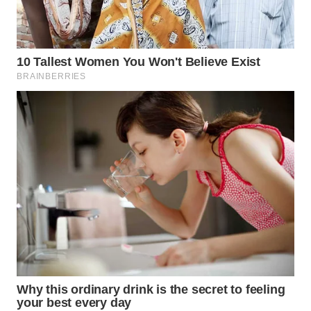
WN
LABUHANBATU
WN
TAPANULI
TENGAH
WN DELI
SERDANG
WN
TEBING
TINGGI
WN
PAKPAK
WN