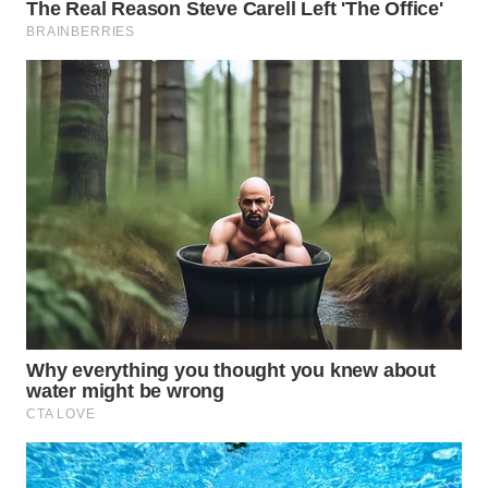
WN
PURWAKARTA
WN
PRIANGAN
TIMUR
WN
SEMARANG
WN
SOLO
WN
BOROBUDUR
WN