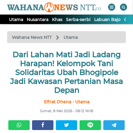
Utama
Nusantara
Khas
Serba-serbi
Labuan Bajo
Opi
WAHANA
Tutup
TV
Wahana News NTT
Utama
Dari Lahan Mati Jadi Ladang
UTAMA
Harapan! Kelompok Tani
NUSANTARA
Solidaritas Ubah Bhogipole
Jadi Kawasan Pertanian Masa
KHAS
Depan
Elfrat Dhena - Utama
SERBA-
SERBI
Jumat, 8 Mei 2026 - 08:12 WIB
LABUAN