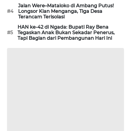
LKKI
Jalan Were–Mataloko di Ambang Putus!
#4
Longsor Kian Menganga, Tiga Desa
Terancam Terisolasi
KOPEKLIN
HAN ke-42 di Ngada: Bupati Ray Bena
#5
Tegaskan Anak Bukan Sekadar Penerus,
PORTAL
Tapi Bagian dari Pembangunan Hari Ini
KONSUMEN
FORWAMKI
ALPERKLINAS
FORJASIDA
TAMBANG
NEWS
SITUNGIR