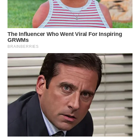
WN
CIREBON
WN
INDRAMAYU
WN
KUNINGAN
WN
MAJALENGKA
WN
SUBANG
WN
SUKABUMI