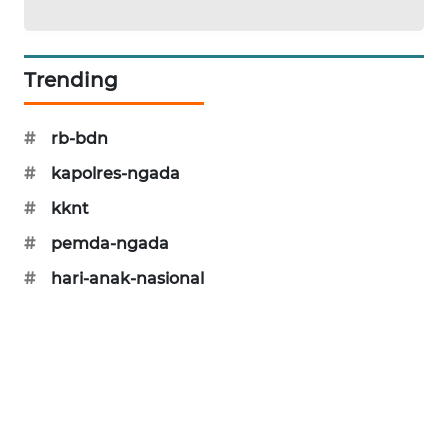
NEWS
SIDIKALANG
Trending
NEWS
SIBARAGAS
#
rb-bdn
NEWS
#
kapolres-ngada
METRO
#
kknt
SIANTAR
#
pemda-ngada
NEWS
#
hari-anak-nasional
METRO
MEDAN
NEWS
METRO
JAKARTA
NEWS