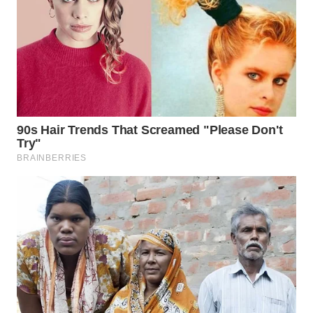
NIAS
WN
LANGKAT
WN
TAPANULI
SELATAN
WN
TANJUNG
LESUNG
WN
KARO
WN
SIMALUNGUN