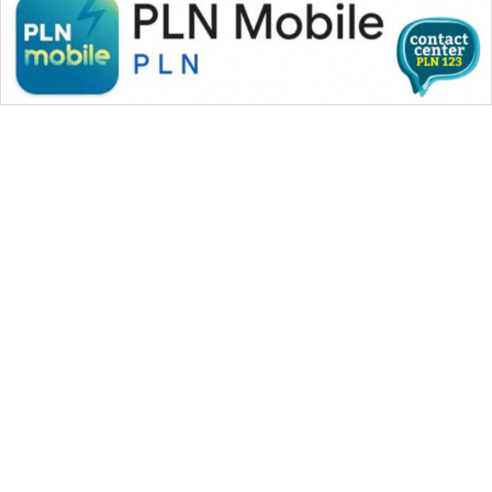
WAHANA MEDIA GROUP
|
|
|
WAHANA NEWS co
WAHANA TANI
WAHANA ADVOKAT
|
|
WAHANA INFRASTRUKTUR
WAHANA KONSUMEN
|
|
|
WAHANA LISTRIK
WAHANA TRAVEL
WAHANA TV
|
|
|
WAHANANEWS id
WAHANANEWS CO ID
WAHANANEWS NET