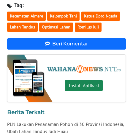
Tag:
WN
Kecamatan Aimere
Kelompok Tani
Ketua Dprd Ngada
JABAR
Lahan Tandus
Optimasi Lahan
Romilus Juji
WN
BANTEN
Beri Komentar
WN
NTT
WN
Install Aplikasi
KEPRI
WN
PAPUA
Berita Terkait
WN
PLN Lakukan Penanaman Pohon di 30 Provinsi Indonesia,
PAPUA
Ubah Lahan Tandus Jadi Hijau