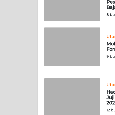
Pes
Ba
WN
RIAU
8 bu
WN
SERAMBI
Ut
Mok
WN
For
JAMBI
9 bu
WN
SULTRA
WN
Ut
NTB
Had
Juj
202
WN
SULTENG
12 b