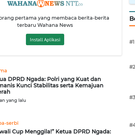
 orang pertama yang membaca berita-berita
B
terbaru Wahana News
Install Aplikasi
#1
#
ama
ua DPRD Ngada: Polri yang Kuat dan
anis Kunci Stabilitas serta Kemajuan
erah
#
lan yang lalu
ba-serbi
#
wali Cup Menggila!” Ketua DPRD Ngada: