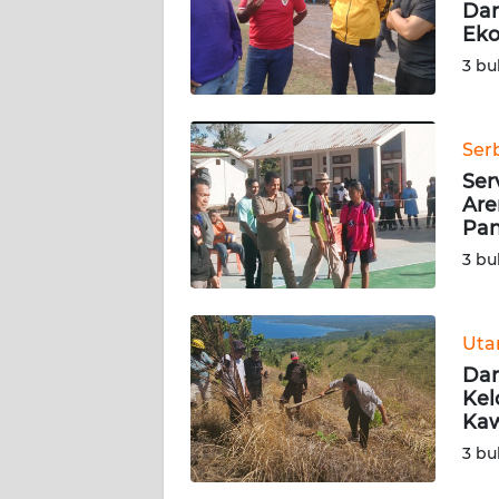
Dar
SIBER
Eko
3 bu
REDAKSI
KARIR
Ser
Ser
DISCLAIMER
Are
Pan
Wahana
3 bu
News
Regional
Ut
WN
Dar
SUMUT
Kel
Kaw
WN
3 bu
JAKARTA