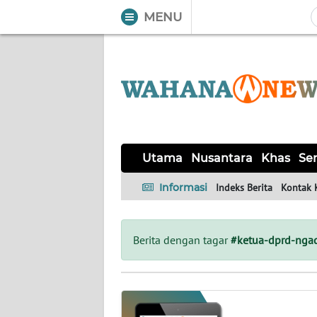
MENU
WAHANA
Tutup
TV
UTAMA
NUSANTARA
Utama
Nusantara
Khas
Ser
KHAS
Informasi
Indeks Berita
Kontak 
SERBA-
SERBI
Berita dengan tagar
#ketua-dprd-nga
LABUAN
BAJO