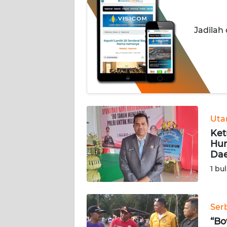
OPINI
Jadilah
Informasi
INDEKS
BERITA
KONTAK
KAMI
Ut
Ket
INFO
Hum
IKLAN
Da
1 bu
TENTANG
KAMI
Ser
PEDOMAN
“Bo
MEDIA