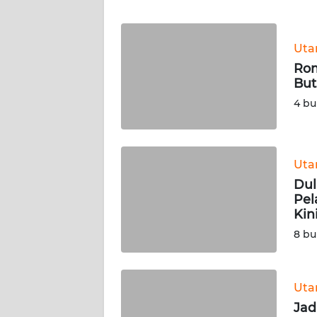
WN
JABAR
Ut
WN
Rom
BANTEN
But
4 bu
WN
NTT
Ut
WN
KEPRI
Dul
Pel
Kin
WN
8 bu
PAPUA
WN
PAPUA
Ut
BARAT
Jad