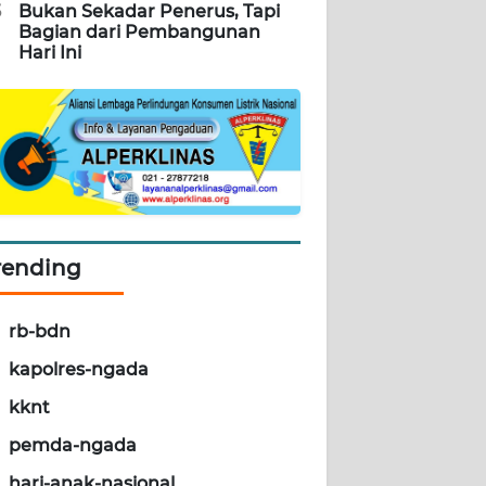
5
Bukan Sekadar Penerus, Tapi
Bagian dari Pembangunan
Hari Ini
rending
rb-bdn
kapolres-ngada
kknt
pemda-ngada
hari-anak-nasional