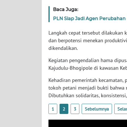
WN
Baca Juga:
SULBAR
PLN Siap Jadi Agen Perubahan 
WN
Langkah cepat tersebut dilakukan k
BABEL
dan berpotensi menekan produktivi
dikendalikan.
WN
SUMBAR
Kegiatan pengendalian hama dipusa
Kajudulu-Bhogipole di kawasan Keb
WN
SUMSEL
Kehadiran pemerintah kecamatan, p
tokoh petani menjadi bukti bahwa 
WN
Dibutuhkan solidaritas, konsistens
BENGKULU
1
2
3
Sebelumnya
Sela
WN
LAMPUNG