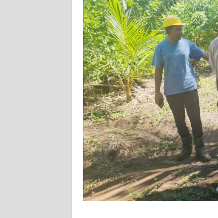
WN
RIAU
WN
SERAMBI
WN
JAMBI
WN
SULTRA
WN
NTB
WN
SULTENG