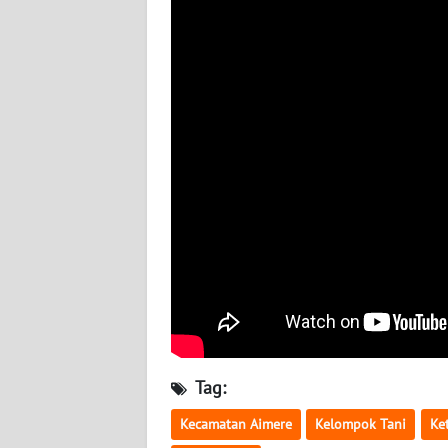
WN
JATENG
WN
NUSANTARA
WN
JOGJA
WN
JATIM
WN
BALI
Tag:
WN
KALBAR
Kecamatan Aimere
Kelompok Tani
Ke