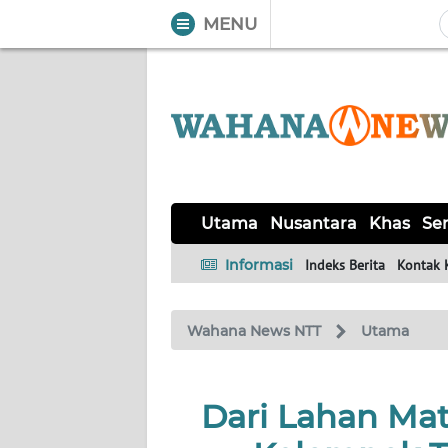
MENU
WAHANA
Tutup
TV
UTAMA
NUSANTARA
Utama
Nusantara
Khas
Ser
KHAS
Informasi
Indeks Berita
Kontak 
SERBA-
Wahana News NTT
Utama
SERBI
LABUAN
Dari Lahan Mat
BAJO