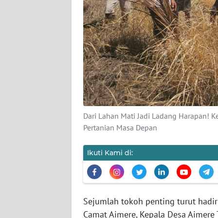
SIBER
REDAKSI
KARIR
DISCLAIMER
Wahana
Dari Lahan Mati Jadi Ladang Harapan! K
News
Pertanian Masa Depan
Regional
Ikuti Kami di:
WN
SUMUT
WN
JAKARTA
Sejumlah tokoh penting turut hadi
Camat Aimere, Kepala Desa Aimere 