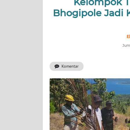
Kelompok Ta
OPINI
Bhogipole Jadi
Informasi
INDEKS
E
BERITA
Juma
KONTAK
KAMI
Komentar
INFO
IKLAN
TENTANG
KAMI
PEDOMAN
MEDIA