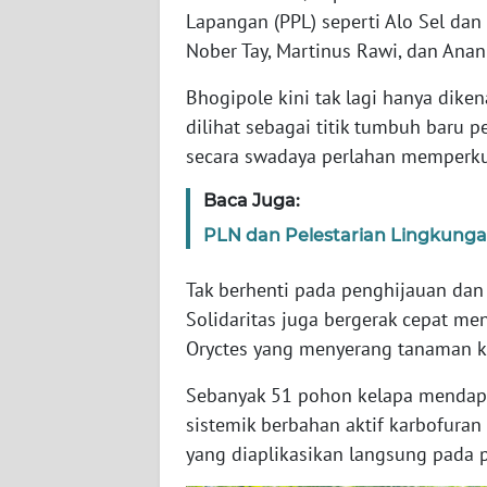
WN
Lapangan (PPL) seperti Alo Sel dan
JABAR
Nober Tay, Martinus Rawi, dan Anan
Bhogipole kini tak lagi hanya diken
WN
BANTEN
dilihat sebagai titik tumbuh baru p
secara swadaya perlahan memperkua
WN
NTT
Baca Juga:
PLN dan Pelestarian Lingkunga
WN
KEPRI
Tak berhenti pada penghijauan da
Solidaritas juga bergerak cepat 
WN
Oryctes yang menyerang tanaman k
PAPUA
Sebanyak 51 pohon kelapa mendapa
WN
sistemik berbahan aktif karbofura
PAPUA
yang diaplikasikan langsung pada
BARAT