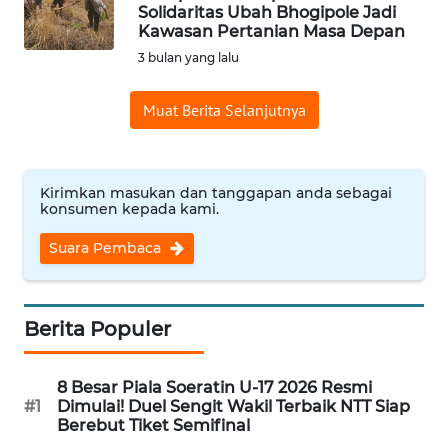
BAJO
Solidaritas Ubah Bhogipole Jadi
Kawasan Pertanian Masa Depan
OPINI
3 bulan yang lalu
Muat Berita Selanjutnya
Informasi
INDEKS
BERITA
Kirimkan masukan dan tanggapan anda sebagai
konsumen kepada kami.
KONTAK
Suara Pembaca
KAMI
INFO
IKLAN
Berita Populer
TENTANG
8 Besar Piala Soeratin U-17 2026 Resmi
KAMI
#1
Dimulai! Duel Sengit Wakil Terbaik NTT Siap
Berebut Tiket Semifinal