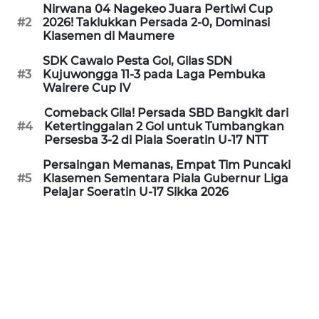
PEDOMAN
Nirwana 04 Nagekeo Juara Pertiwi Cup
MEDIA
#2
2026! Taklukkan Persada 2-0, Dominasi
SIBER
Klasemen di Maumere
SDK Cawalo Pesta Gol, Gilas SDN
REDAKSI
#3
Kujuwongga 11-3 pada Laga Pembuka
Wairere Cup IV
KARIR
Comeback Gila! Persada SBD Bangkit dari
#4
Ketertinggalan 2 Gol untuk Tumbangkan
Persesba 3-2 di Piala Soeratin U-17 NTT
DISCLAIMER
Persaingan Memanas, Empat Tim Puncaki
#5
Klasemen Sementara Piala Gubernur Liga
Wahana
Pelajar Soeratin U-17 Sikka 2026
News
Regional
WN
SUMUT
WN
JAKARTA