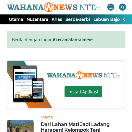
Utama
Nusantara
Khas
Serba-serbi
Labuan Bajo
Opi
WAHANA
Tutup
TV
Berita dengan tagar
#kecamatan-aimere
UTAMA
NUSANTARA
KHAS
Install Aplikasi
SERBA-
SERBI
Utama
Dari Lahan Mati Jadi Ladang
LABUAN
Harapan! Kelompok Tani