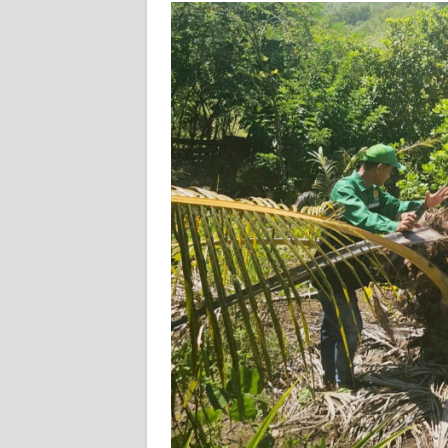
WN
JATENG
WN
NUSANTARA
WN
JOGJA
WN
JATIM
WN
BALI
WN
KALBAR