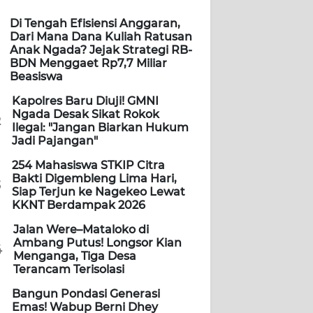
Di Tengah Efisiensi Anggaran,
Dari Mana Dana Kuliah Ratusan
Anak Ngada? Jejak Strategi RB-
BDN Menggaet Rp7,7 Miliar
Beasiswa
Kapolres Baru Diuji! GMNI
Ngada Desak Sikat Rokok
2
Ilegal: "Jangan Biarkan Hukum
Jadi Pajangan"
254 Mahasiswa STKIP Citra
Bakti Digembleng Lima Hari,
3
Siap Terjun ke Nagekeo Lewat
KKNT Berdampak 2026
Jalan Were–Mataloko di
Ambang Putus! Longsor Kian
4
Menganga, Tiga Desa
Terancam Terisolasi
Bangun Pondasi Generasi
Emas! Wabup Berni Dhey