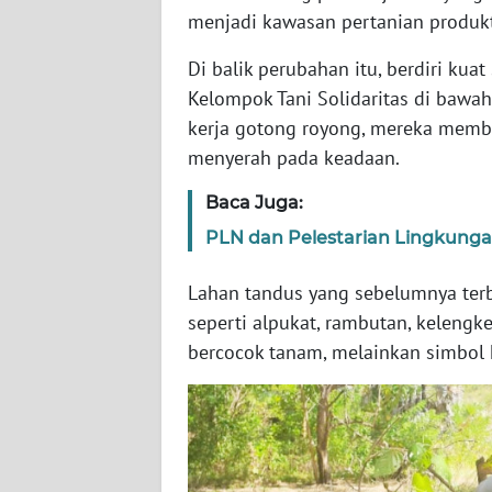
WN
menjadi kawasan pertanian produk
JABAR
Di balik perubahan itu, berdiri ku
Kelompok Tani Solidaritas di baw
WN
BANTEN
kerja gotong royong, mereka memb
menyerah pada keadaan.
WN
NTT
Baca Juga:
PLN dan Pelestarian Lingkunga
WN
KEPRI
Lahan tandus yang sebelumnya terb
seperti alpukat, rambutan, kelengk
WN
bercocok tanam, melainkan simbol 
PAPUA
WN
PAPUA
BARAT