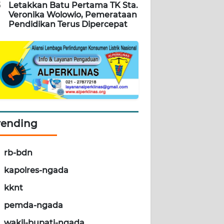
5
Letakkan Batu Pertama TK Sta.
Veronika Wolowio, Pemerataan
Pendidikan Terus Dipercepat
rending
rb-bdn
kapolres-ngada
kknt
pemda-ngada
wakil-bupati-ngada