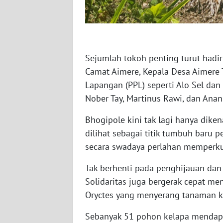
WN
KALTENG
WN
KALTARA
Sejumlah tokoh penting turut hadi
Camat Aimere, Kepala Desa Aimere 
WN
Lapangan (PPL) seperti Alo Sel dan
KALSEL
Nober Tay, Martinus Rawi, dan Anan
Bhogipole kini tak lagi hanya diken
WN
KALTIM
dilihat sebagai titik tumbuh baru p
secara swadaya perlahan memperkua
WN
Tak berhenti pada penghijauan da
SULSEL
Solidaritas juga bergerak cepat 
WN
Oryctes yang menyerang tanaman k
GORONTALO
Sebanyak 51 pohon kelapa mendapa