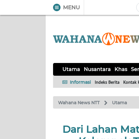
MENU
WAHANA
Tutup
TV
UTAMA
NUSANTARA
Utama
Nusantara
Khas
Ser
KHAS
Informasi
Indeks Berita
Kontak 
SERBA-
Wahana News NTT
Utama
SERBI
LABUAN
Dari Lahan Mat
BAJO