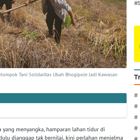
#
elompok Tani Solidaritas Ubah Bhogipole Jadi Kawasan
T
#
#
#
#
a yang menyangka, hamparan lahan tidur di
ulu dianggap tak bernilai, kini perlahan menjelma
#