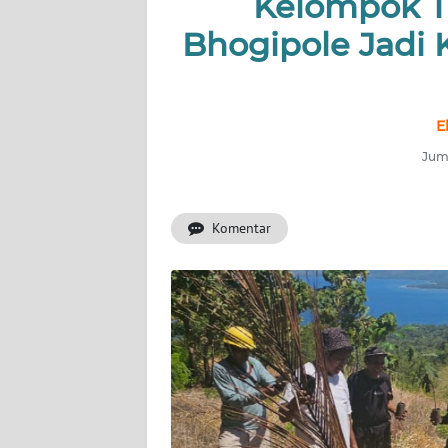
Kelompok Ta
OPINI
Bhogipole Jadi
Informasi
INDEKS
E
BERITA
Juma
KONTAK
KAMI
Komentar
INFO
IKLAN
TENTANG
KAMI
PEDOMAN
MEDIA