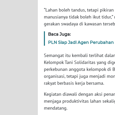
WN
“Lahan boleh tandus, tetapi pikiran 
SULBAR
manusianya tidak boleh ikut tidur,”
gerakan swadaya di kawasan terseb
WN
BABEL
Baca Juga:
PLN Siap Jadi Agen Perubahan 
WN
SUMBAR
Semangat itu kembali terlihat dal
Kelompok Tani Solidaritas yang dig
WN
perkebunan anggota kelompok di Bh
SUMSEL
organisasi, tetapi juga menjadi 
rakyat berbasis kerja bersama.
WN
BENGKULU
Kegiatan diawali dengan aksi pen
menjaga produktivitas lahan sekali
WN
mendatang.
LAMPUNG