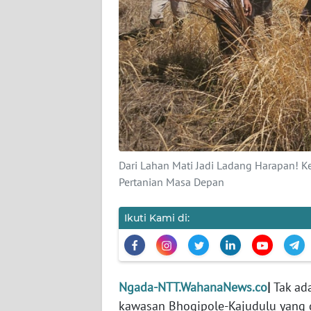
SIBER
REDAKSI
KARIR
DISCLAIMER
Wahana
Dari Lahan Mati Jadi Ladang Harapan! K
News
Pertanian Masa Depan
Regional
Ikuti Kami di:
WN
SUMUT
WN
JAKARTA
Ngada-NTT.WahanaNews.co
|
Tak ad
kawasan Bhogipole-Kajudulu yang d