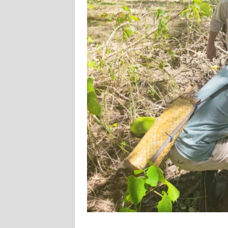
WN
RIAU
WN
SERAMBI
WN
JAMBI
WN
SULTRA
WN
NTB
WN
SULTENG