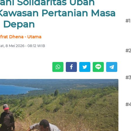
ni Solidaritas Ubah
 Kawasan Pertanian Masa
#1
Depan
lfrat Dhena - Utama
t, 8 Mei 2026 - 08:12 WIB
#
#
#