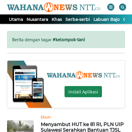
Utama
Nusantara
Khas
Serba-serbi
Labuan Bajo
Opi
WAHANA
Tutup
TV
Berita dengan tagar
#kelompok-tani
UTAMA
NUSANTARA
KHAS
Install Aplikasi
SERBA-
SERBI
Ekuin
Menyambut HUT ke 81 RI, PLN UIP
LABUAN
Sulawesi Serahkan Bantuan TJSL