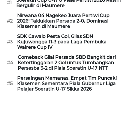
Soeratin Cup U-17 & Piala Pertiwi 2026 Resmi
#1
Bergulir di Maumere
WN
Nirwana 04 Nagekeo Juara Pertiwi Cup
PURWAKARTA
#2
2026! Taklukkan Persada 2-0, Dominasi
Klasemen di Maumere
WN
SDK Cawalo Pesta Gol, Gilas SDN
PRIANGAN
#3
Kujuwongga 11-3 pada Laga Pembuka
TIMUR
Wairere Cup IV
Comeback Gila! Persada SBD Bangkit dari
WN
#4
Ketertinggalan 2 Gol untuk Tumbangkan
SEMARANG
Persesba 3-2 di Piala Soeratin U-17 NTT
Persaingan Memanas, Empat Tim Puncaki
WN
#5
Klasemen Sementara Piala Gubernur Liga
SOLO
Pelajar Soeratin U-17 Sikka 2026
WN
BOROBUDUR
WN