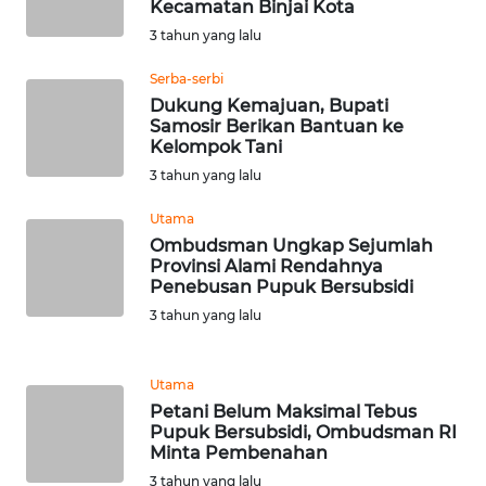
Kecamatan Binjai Kota
NIAS
3 tahun yang lalu
WN
Serba-serbi
LANGKAT
Dukung Kemajuan, Bupati
Samosir Berikan Bantuan ke
Kelompok Tani
WN
TAPANULI
3 tahun yang lalu
SELATAN
Utama
Ombudsman Ungkap Sejumlah
WN
Provinsi Alami Rendahnya
TANJUNG
Penebusan Pupuk Bersubsidi
LESUNG
3 tahun yang lalu
WN
KARO
Utama
Petani Belum Maksimal Tebus
Pupuk Bersubsidi, Ombudsman RI
WN
Minta Pembenahan
SIMALUNGUN
3 tahun yang lalu