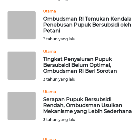
WN
Utama
LABUHANBATU
Ombudsman RI Temukan Kendala
Penebusan Pupuk Bersubsidi oleh
Petani
WN
TAPANULI
3 tahun yang lalu
TENGAH
Utama
Tingkat Penyaluran Pupuk
WN DELI
Bersubsidi Belum Optimal,
SERDANG
Ombudsman RI Beri Sorotan
3 tahun yang lalu
WN
TEBING
Utama
TINGGI
Serapan Pupuk Bersubsidi
Rendah, Ombudsman Usulkan
Mekanisme yang Lebih Sederhana
WN
3 tahun yang lalu
PAKPAK
WN
Utama