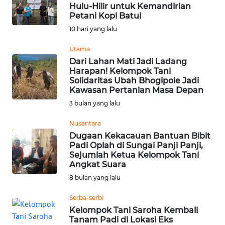
BAJO
Hulu-Hilir untuk Kemandirian
Petani Kopi Batui
OPINI
10 hari yang lalu
Utama
Informasi
Dari Lahan Mati Jadi Ladang
Harapan! Kelompok Tani
INDEKS
Solidaritas Ubah Bhogipole Jadi
BERITA
Kawasan Pertanian Masa Depan
3 bulan yang lalu
KONTAK
Nusantara
KAMI
Dugaan Kekacauan Bantuan Bibit
Padi Oplah di Sungai Panji Panji,
INFO
Sejumlah Ketua Kelompok Tani
IKLAN
Angkat Suara
8 bulan yang lalu
TENTANG
Serba-serbi
KAMI
Kelompok Tani Saroha Kembali
Tanam Padi di Lokasi Eks