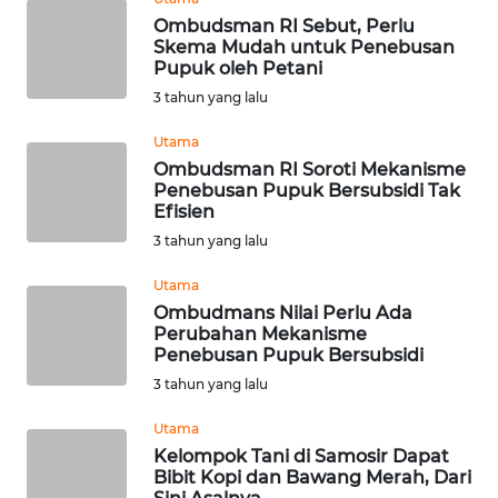
KARAWANG
Ombudsman RI Sebut, Perlu
Skema Mudah untuk Penebusan
Pupuk oleh Petani
WN
BEKASI
3 tahun yang lalu
Utama
WN
Ombudsman RI Soroti Mekanisme
BOGOR
Penebusan Pupuk Bersubsidi Tak
Efisien
WN
3 tahun yang lalu
DEPOK
Utama
Ombudmans Nilai Perlu Ada
WN
Perubahan Mekanisme
TAPANULI
Penebusan Pupuk Bersubsidi
UTARA
3 tahun yang lalu
WN
Utama
SAMOSIR
Kelompok Tani di Samosir Dapat
Bibit Kopi dan Bawang Merah, Dari