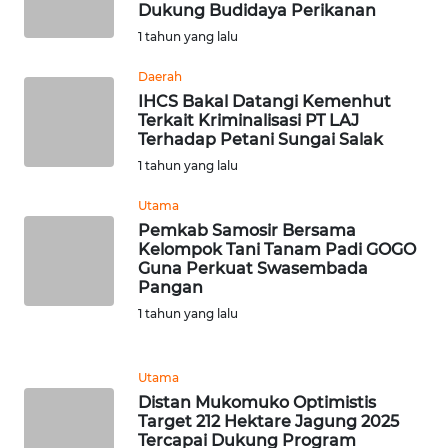
Dukung Budidaya Perikanan
BARAT
1 tahun yang lalu
WN
Daerah
RIAU
IHCS Bakal Datangi Kemenhut
Terkait Kriminalisasi PT LAJ
WN
Terhadap Petani Sungai Salak
SERAMBI
1 tahun yang lalu
Utama
WN
Pemkab Samosir Bersama
JAMBI
Kelompok Tani Tanam Padi GOGO
Guna Perkuat Swasembada
WN
Pangan
SULTRA
1 tahun yang lalu
WN
Utama
NTB
Distan Mukomuko Optimistis
Target 212 Hektare Jagung 2025
WN
Tercapai Dukung Program