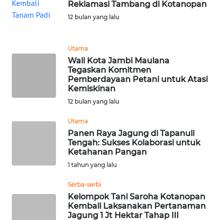
PEDOMAN
Reklamasi Tambang di Kotanopan
MEDIA
12 bulan yang lalu
SIBER
REDAKSI
Utama
Wali Kota Jambi Maulana
Tegaskan Komitmen
KARIR
Pemberdayaan Petani untuk Atasi
Kemiskinan
DISCLAIMER
12 bulan yang lalu
Utama
Wahana
Panen Raya Jagung di Tapanuli
News
Tengah: Sukses Kolaborasi untuk
Regional
Ketahanan Pangan
1 tahun yang lalu
WN
SUMUT
Serba-serbi
Kelompok Tani Saroha Kotanopan
Kembali Laksanakan Pertanaman
WN
Jagung 1 Jt Hektar Tahap III
JAKARTA