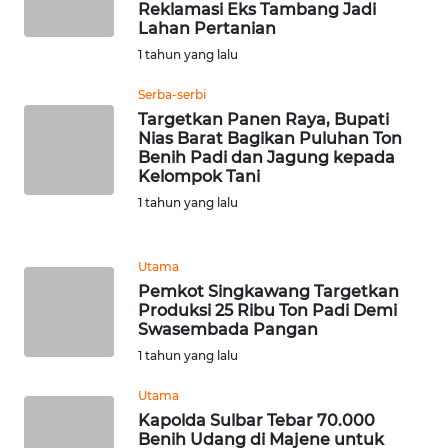
Reklamasi Eks Tambang Jadi
Lahan Pertanian
WN
1 tahun yang lalu
JABAR
Serba-serbi
Targetkan Panen Raya, Bupati
WN
Nias Barat Bagikan Puluhan Ton
BANTEN
Benih Padi dan Jagung kepada
Kelompok Tani
WN
1 tahun yang lalu
NTT
Utama
WN
KEPRI
Pemkot Singkawang Targetkan
Produksi 25 Ribu Ton Padi Demi
Swasembada Pangan
WN
1 tahun yang lalu
PAPUA
Utama
WN
Kapolda Sulbar Tebar 70.000
PAPUA
Benih Udang di Majene untuk