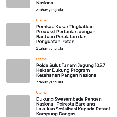
SULTENG
Nasional
2 tahun yang lalu
WN
Utama
SULBAR
Pemkab Kukar Tingkatkan
Produksi Pertanian dengan
WN
Bantuan Peralatan dan
BABEL
Penguatan Petani
2 tahun yang lalu
WN
Utama
SUMBAR
Polda Sulut Tanam Jagung 105,7
Hektar Dukung Program
WN
Ketahanan Pangan Nasional
SUMSEL
2 tahun yang lalu
Utama
WN
BENGKULU
Dukung Swasembada Pangan
Nasional, Polresta Barelang
Lakukan Sosialisasi Kepada Petani
WN
Kampung Dangas