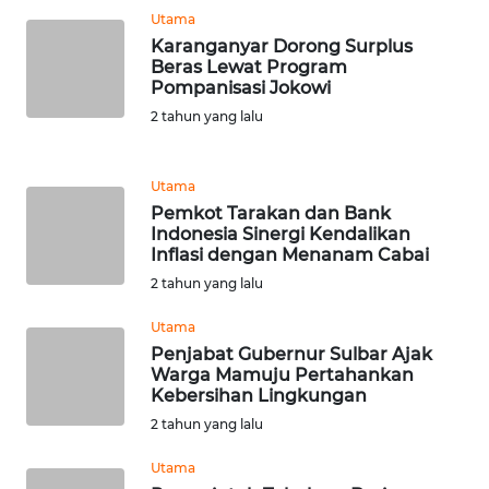
Utama
Karanganyar Dorong Surplus
WN
Beras Lewat Program
KALTENG
Pompanisasi Jokowi
2 tahun yang lalu
WN
KALTARA
Utama
Pemkot Tarakan dan Bank
WN
Indonesia Sinergi Kendalikan
KALSEL
Inflasi dengan Menanam Cabai
2 tahun yang lalu
WN
KALTIM
Utama
Penjabat Gubernur Sulbar Ajak
Warga Mamuju Pertahankan
WN
Kebersihan Lingkungan
SULSEL
2 tahun yang lalu
WN
Utama
GORONTALO