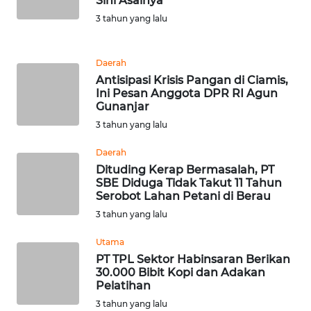
Sini Asalnya
WN
3 tahun yang lalu
PADANG
LAWAS
Daerah
WN
Antisipasi Krisis Pangan di Ciamis,
SUMEDANG
Ini Pesan Anggota DPR RI Agun
Gunanjar
WN
3 tahun yang lalu
CIANJUR
Daerah
Dituding Kerap Bermasalah, PT
WN
SBE Diduga Tidak Takut 11 Tahun
KEPULAUAN
Serobot Lahan Petani di Berau
SERIBU
3 tahun yang lalu
WN
Utama
TANGERANG
PT TPL Sektor Habinsaran Berikan
30.000 Bibit Kopi dan Adakan
Pelatihan
WN
3 tahun yang lalu
BINJAI