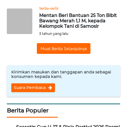
Serba-serbi
WN
Mentan Beri Bantuan 25 Ton Bibit
CIREBON
Bawang Merah 1,1 M, kepada
Kelompok Tani di Samosir
3 tahun yang lalu
WN
INDRAMAYU
Muat Berita Selanjutnya
WN
KUNINGAN
Kirimkan masukan dan tanggapan anda sebagai
konsumen kepada kami.
WN
MAJALENGKA
Suara Pembaca
WN
SUBANG
Berita Populer
WN
SUKABUMI