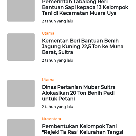
Pemerintah Tabalong Beri
Bantuan Sapi kepada 13 Kelompok
Tani di Kecamatan Muara Uya
WN
SULUT
2 tahun yang lalu
Utama
WN
Kementan Beri Bantuan Benih
MALUKU
Jagung Kuning 22,5 Ton ke Muna
Barat, Sultra
WN
2 tahun yang lalu
MALUT
Utama
WN
Dinas Pertanian Mubar Sultra
DAIRI
Alokasikan 20 Ton Benih Padi
untuk Petani
WN
2 tahun yang lalu
DANAU
TOBA
Nusantara
Pembentukan Kelompok Tani
"Rejeki Ta Ras" Kelurahan Tangsi
WN