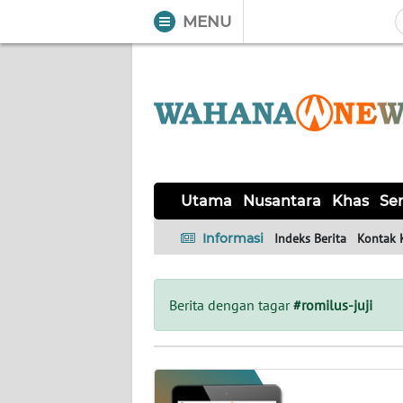
MENU
WAHANA
Tutup
TV
UTAMA
NUSANTARA
Utama
Nusantara
Khas
Ser
KHAS
Informasi
Indeks Berita
Kontak 
SERBA-
SERBI
Berita dengan tagar
#romilus-juji
LABUAN
BAJO