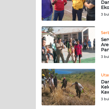
Dar
SIBER
Eko
3 bu
REDAKSI
KARIR
Ser
Ser
DISCLAIMER
Are
Pan
Wahana
3 bu
News
Regional
Ut
WN
Dar
SUMUT
Kel
Kaw
WN
3 bu
JAKARTA