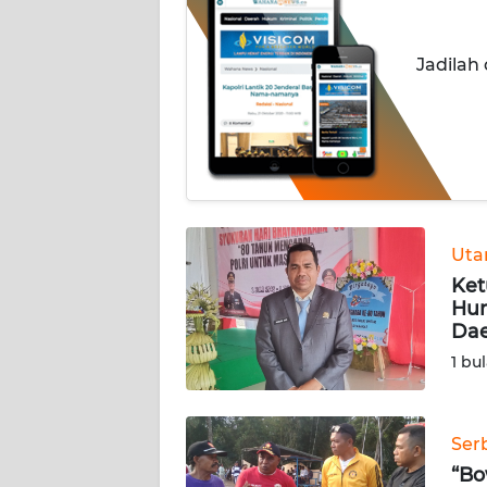
OPINI
Jadilah
Informasi
INDEKS
BERITA
KONTAK
KAMI
Ut
Ket
INFO
Hum
IKLAN
Da
1 bu
TENTANG
KAMI
Ser
PEDOMAN
“Bo
MEDIA