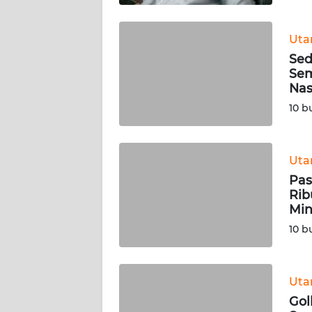
WN
SULBAR
Ut
Sed
WN
Sem
BABEL
Nas
10 b
WN
SUMBAR
Ut
WN
Pas
SUMSEL
Rib
Min
WN
10 b
BENGKULU
WN
Ut
LAMPUNG
Gol