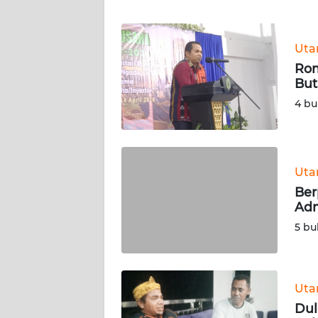
WN
JABAR
Ut
WN
Rom
BANTEN
But
4 bu
WN
NTT
WN
Ut
KEPRI
Ber
Adm
WN
5 bu
PAPUA
WN
PAPUA
Ut
BARAT
Dul