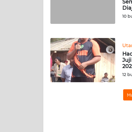
Sem
WN
Dia
JATENG
10 b
WN
NUSANTARA
Ut
WN
Had
JOGJA
Juj
202
WN
12 b
JATIM
WN
Mu
BALI
WN
KALBAR