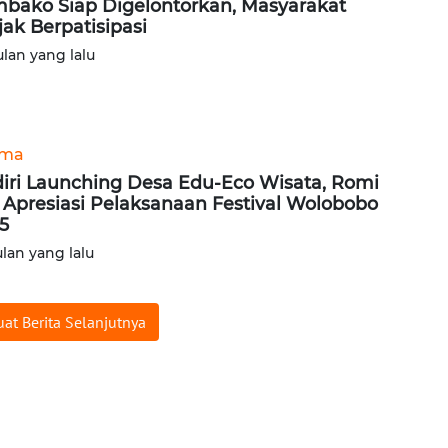
bako Siap Digelontorkan, Masyarakat
jak Berpatisipasi
ulan yang lalu
ama
iri Launching Desa Edu-Eco Wisata, Romi
i Apresiasi Pelaksanaan Festival Wolobobo
5
ulan yang lalu
at Berita Selanjutnya