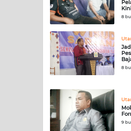
Pel
Kin
WN
RIAU
8 bu
WN
SERAMBI
Ut
Jad
WN
Pes
JAMBI
Ba
8 bu
WN
SULTRA
WN
Ut
NTB
Mok
For
WN
9 bu
SULTENG