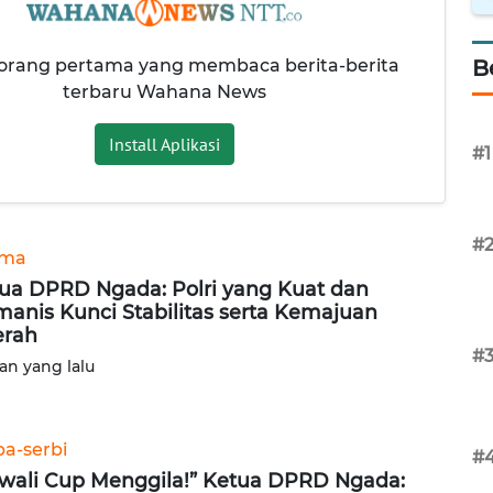
 orang pertama yang membaca berita-berita
B
terbaru Wahana News
Install Aplikasi
#1
#
ama
ua DPRD Ngada: Polri yang Kuat dan
anis Kunci Stabilitas serta Kemajuan
erah
#
lan yang lalu
ba-serbi
#
wali Cup Menggila!” Ketua DPRD Ngada: