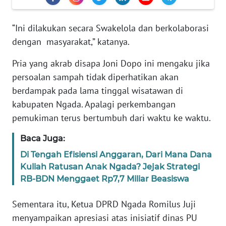
PEDOMAN
MEDIA
SIBER
“Ini dilakukan secara Swakelola dan berkolaborasi
dengan masyarakat,” katanya.
REDAKSI
Pria yang akrab disapa Joni Dopo ini mengaku jika
persoalan sampah tidak diperhatikan akan
KARIR
berdampak pada lama tinggal wisatawan di
kabupaten Ngada. Apalagi perkembangan
DISCLAIMER
pemukiman terus bertumbuh dari waktu ke waktu.
Wahana
Baca Juga:
News
Regional
Di Tengah Efisiensi Anggaran, Dari Mana Dana
Kuliah Ratusan Anak Ngada? Jejak Strategi
WN
RB-BDN Menggaet Rp7,7 Miliar Beasiswa
SUMUT
Sementara itu, Ketua DPRD Ngada Romilus Juji
WN
menyampaikan apresiasi atas inisiatif dinas PU
JAKARTA