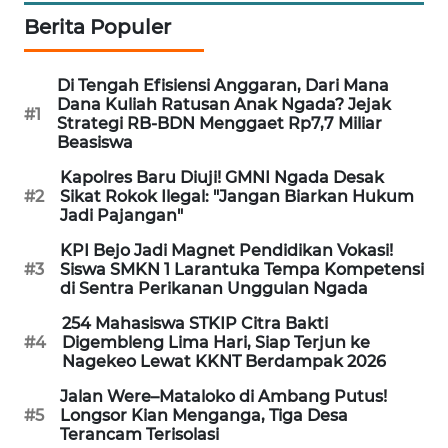
LKKI
Berita Populer
KOPEKLIN
Di Tengah Efisiensi Anggaran, Dari Mana
Dana Kuliah Ratusan Anak Ngada? Jejak
#1
Strategi RB-BDN Menggaet Rp7,7 Miliar
PORTAL
Beasiswa
KONSUMEN
Kapolres Baru Diuji! GMNI Ngada Desak
#2
Sikat Rokok Ilegal: "Jangan Biarkan Hukum
FORWAMKI
Jadi Pajangan"
KPI Bejo Jadi Magnet Pendidikan Vokasi!
ALPERKLINAS
#3
Siswa SMKN 1 Larantuka Tempa Kompetensi
di Sentra Perikanan Unggulan Ngada
FORJASIDA
254 Mahasiswa STKIP Citra Bakti
#4
Digembleng Lima Hari, Siap Terjun ke
TAMBANG
Nagekeo Lewat KKNT Berdampak 2026
NEWS
Jalan Were–Mataloko di Ambang Putus!
#5
Longsor Kian Menganga, Tiga Desa
SITUNGIR
Terancam Terisolasi