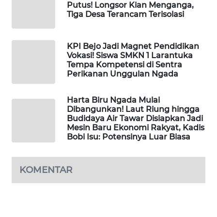
Putus! Longsor Kian Menganga,
KELISTRIKAN
Tiga Desa Terancam Terisolasi
WALINKI
ID
KPI Bejo Jadi Magnet Pendidikan
Vokasi! Siswa SMKN 1 Larantuka
Tempa Kompetensi di Sentra
MAWAKA
Perikanan Unggulan Ngada
ID
Harta Biru Ngada Mulai
MARTABAT
Dibangunkan! Laut Riung hingga
NET
Budidaya Air Tawar Disiapkan Jadi
Mesin Baru Ekonomi Rakyat, Kadis
Bobi Isu: Potensinya Luar Biasa
PLN
WATCH
KOMENTAR
MKLI
LPKKI