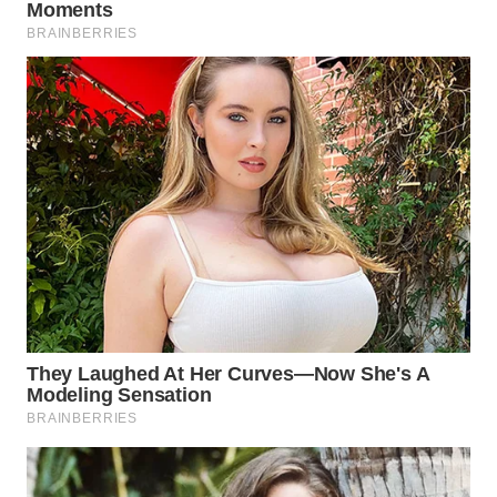
WN
PURWAKARTA
WN
PRIANGAN
TIMUR
WN
SEMARANG
WN
SOLO
WN
BOROBUDUR
WN