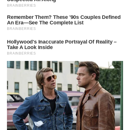
NIAS
WN
LANGKAT
WN
TAPANULI
SELATAN
WN
TANJUNG
LESUNG
WN
KARO
WN
SIMALUNGUN