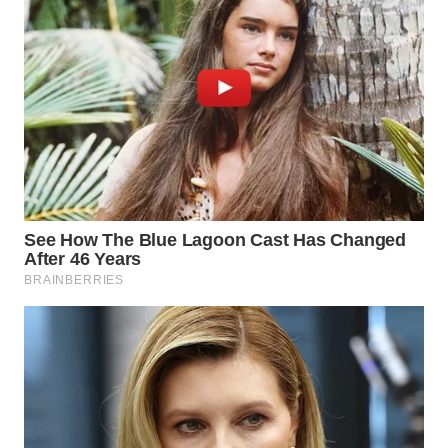
MADURA
WN
SURABAYA
WN
NATUNA
WN
BINTAN
WN
MANDALIKA
WN
LIKUPANG
WN