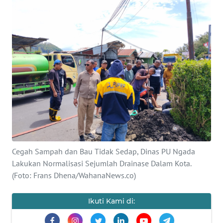
BAJO
OPINI
Informasi
INDEKS
BERITA
KONTAK
KAMI
Cegah Sampah dan Bau Tidak Sedap, Dinas PU Ngada
INFO
IKLAN
Lakukan Normalisasi Sejumlah Drainase Dalam Kota.
(Foto: Frans Dhena/WahanaNews.co)
TENTANG
KAMI
Ikuti Kami di: