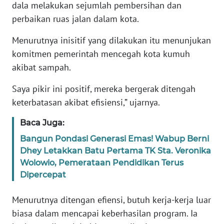
dala melakukan sejumlah pembersihan dan
perbaikan ruas jalan dalam kota.
WN
JABAR
Menurutnya inisitif yang dilakukan itu menunjukan
komitmen pemerintah mencegah kota kumuh
WN
akibat sampah.
BANTEN
Saya pikir ini positif, mereka bergerak ditengah
WN
keterbatasan akibat efisiensi,” ujarnya.
NTT
Baca Juga:
WN
Bangun Pondasi Generasi Emas! Wabup Berni
KEPRI
Dhey Letakkan Batu Pertama TK Sta. Veronika
Wolowio, Pemerataan Pendidikan Terus
WN
Dipercepat
PAPUA
Menurutnya ditengan efiensi, butuh kerja-kerja luar
WN
biasa dalam mencapai keberhasilan program. Ia
PAPUA