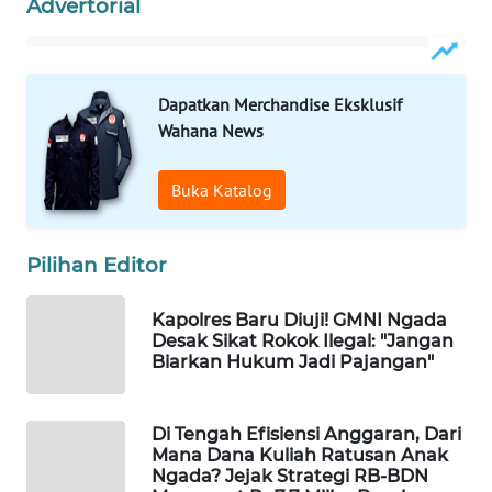
CO ID
Advertorial
WAHANANEWS
NET
Dapatkan Merchandise Eksklusif
Wahana News
WAHANA
SPORT
Buka Katalog
WAHANA
UMKM
Pilihan Editor
WAHANA
Kapolres Baru Diuji! GMNI Ngada
SELEB
Desak Sikat Rokok Ilegal: "Jangan
Biarkan Hukum Jadi Pajangan"
WAHANA
PERSONA
Di Tengah Efisiensi Anggaran, Dari
Mana Dana Kuliah Ratusan Anak
WAHANA
Ngada? Jejak Strategi RB-BDN
OTOMOTIF