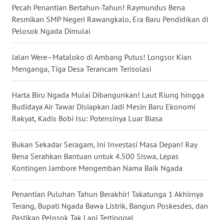
LAMPUNG
Pecah Penantian Bertahun-Tahun! Raymundus Bena
Resmikan SMP Negeri Rawangkalo, Era Baru Pendidikan di
WN
Pelosok Ngada Dimulai
JATENG
Jalan Were–Mataloko di Ambang Putus! Longsor Kian
WN
Menganga, Tiga Desa Terancam Terisolasi
NUSANTARA
Harta Biru Ngada Mulai Dibangunkan! Laut Riung hingga
WN
Budidaya Air Tawar Disiapkan Jadi Mesin Baru Ekonomi
JOGJA
Rakyat, Kadis Bobi Isu: Potensinya Luar Biasa
WN
Bukan Sekadar Seragam, Ini Investasi Masa Depan! Ray
JATIM
Bena Serahkan Bantuan untuk 4.500 Siswa, Lepas
Kontingen Jambore Mengemban Nama Baik Ngada
WN
BALI
Penantian Puluhan Tahun Berakhir! Takatunga 1 Akhirnya
Terang, Bupati Ngada Bawa Listrik, Bangun Poskesdes, dan
WN
Pastikan Pelosok Tak Lagi Tertinggal
KALBAR