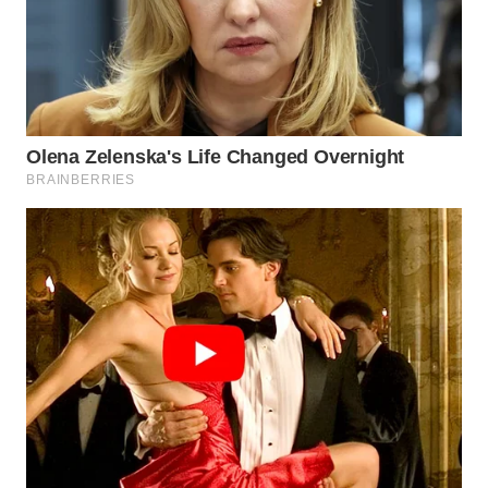
LABUANBAJO
WN
BORNEO
Wahana
Media
Group
WAHANA
NEWS
WAHANA
TANI
WAHANA
ADVOKAT
WAHANA