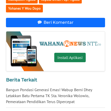
SULTENG
Yohanes Y Wou Dopo
WN
SULBAR
Beri Komentar
WN
BABEL
WN
SUMBAR
Install Aplikasi
WN
SUMSEL
Berita Terkait
WN
Bangun Pondasi Generasi Emas! Wabup Berni Dhey
BENGKULU
Letakkan Batu Pertama TK Sta. Veronika Wolowio,
Pemerataan Pendidikan Terus Dipercepat
WN