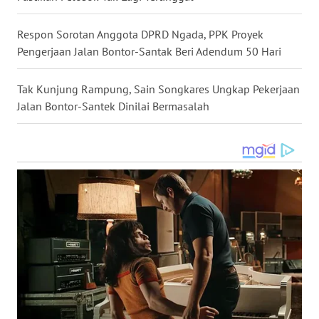
Respon Sorotan Anggota DPRD Ngada, PPK Proyek
WN
Pengerjaan Jalan Bontor-Santak Beri Adendum 50 Hari
KALTENG
Tak Kunjung Rampung, Sain Songkares Ungkap Pekerjaan
WN
KALTARA
Jalan Bontor-Santek Dinilai Bermasalah
WN
KALSEL
WN
KALTIM
WN
SULSEL
WN
GORONTALO