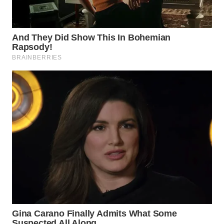
WN
SULUT
WN
MALUKU
WN
MALUT
WN
DAIRI
WN
DANAU
TOBA
WN