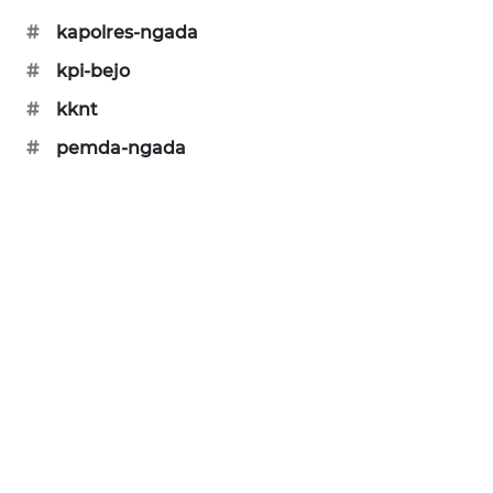
#
kapolres-ngada
KRT
NEWS
#
kpi-bejo
#
kknt
KARING
#
pemda-ngada
NEWS
JURNAL
MARITIM
HUMBANG
NEWS
GARONGGANG
NEWS
FISUELRI
ID