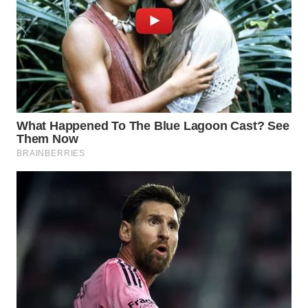
WN
PADANG
LAWAS
WN
SUMEDANG
WN
CIANJUR
WN
KEPULAUAN
SERIBU
WN
TANGERANG
WN
BINJAI