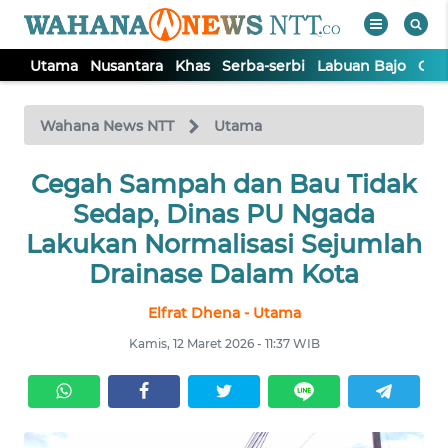
Utama
Nusantara
Khas
Serba-serbi
Labuan Bajo
Opi
WAHANA
Tutup
TV
Wahana News NTT
Utama
Cegah Sampah dan Bau Tidak
UTAMA
Sedap, Dinas PU Ngada
NUSANTARA
Lakukan Normalisasi Sejumlah
Drainase Dalam Kota
KHAS
Elfrat Dhena - Utama
Kamis, 12 Maret 2026 - 11:37 WIB
SERBA-
SERBI
LABUAN