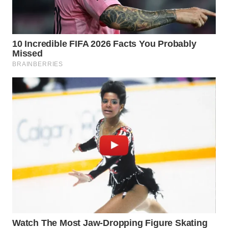
WN
CIREBON
WN
INDRAMAYU
WN
KUNINGAN
WN
MAJALENGKA
WN
SUBANG
WN
SUKABUMI