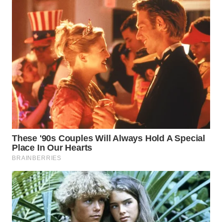
KARAWANG
WN
BEKASI
WN
BOGOR
WN
DEPOK
WN
TAPANULI
UTARA
WN
SAMOSIR