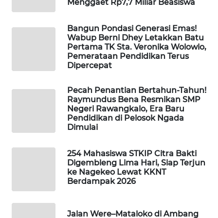
Menggaet Rp7,7 Miliar Beasiswa
WAHANA
Bangun Pondasi Generasi Emas!
HEALTH
Wabup Berni Dhey Letakkan Batu
Pertama TK Sta. Veronika Wolowio,
Pemerataan Pendidikan Terus
WAHANA
Dipercepat
DESA
WISATA
Pecah Penantian Bertahun-Tahun!
Raymundus Bena Resmikan SMP
LAPAK
Negeri Rawangkalo, Era Baru
WAHANA
Pendidikan di Pelosok Ngada
Dimulai
Wahana
Network
254 Mahasiswa STKIP Citra Bakti
Digembleng Lima Hari, Siap Terjun
ke Nagekeo Lewat KKNT
KONSUMEN
Berdampak 2026
LISTRIK
Jalan Were–Mataloko di Ambang
MASYARAKAT