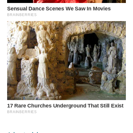
INFRASTRUKTUR
WAHANA
KONSUMEN
WAHANA
LISTRIK
WAHANA
TRAVEL
WAHANA
TV
WAHANANEWS
ID
WAHANANEWS