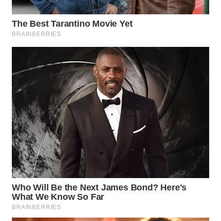
WN
LABUHANBATU
WN
TAPANULI
TENGAH
WN DELI
SERDANG
WN
TEBING
TINGGI
WN
PAKPAK
WN