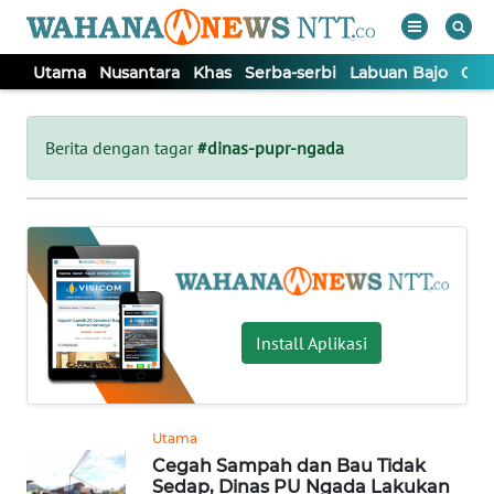
Utama
Nusantara
Khas
Serba-serbi
Labuan Bajo
Opi
WAHANA
Tutup
TV
Berita dengan tagar
#dinas-pupr-ngada
UTAMA
NUSANTARA
KHAS
Install Aplikasi
SERBA-
SERBI
Utama
Cegah Sampah dan Bau Tidak
LABUAN
Sedap, Dinas PU Ngada Lakukan