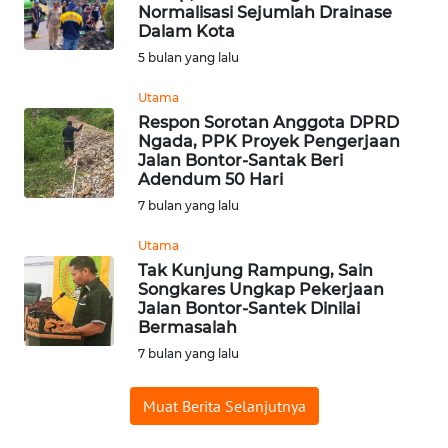
BAJO
Normalisasi Sejumlah Drainase
Dalam Kota
OPINI
5 bulan yang lalu
Utama
Informasi
Respon Sorotan Anggota DPRD
Ngada, PPK Proyek Pengerjaan
INDEKS
Jalan Bontor-Santak Beri
BERITA
Adendum 50 Hari
7 bulan yang lalu
KONTAK
Utama
KAMI
Tak Kunjung Rampung, Sain
Songkares Ungkap Pekerjaan
INFO
Jalan Bontor-Santek Dinilai
IKLAN
Bermasalah
7 bulan yang lalu
TENTANG
KAMI
Muat Berita Selanjutnya