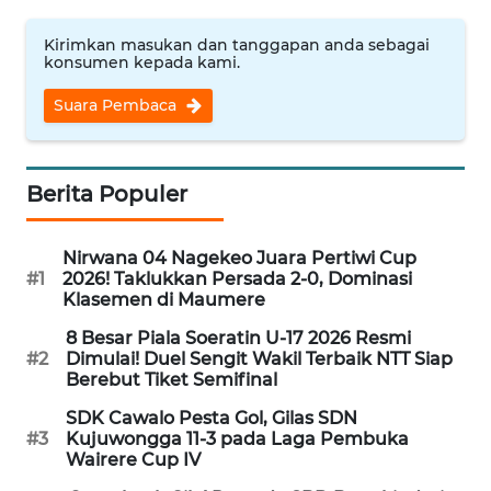
PEDOMAN
MEDIA
Kirimkan masukan dan tanggapan anda sebagai
SIBER
konsumen kepada kami.
Suara Pembaca
REDAKSI
KARIR
Berita Populer
DISCLAIMER
Nirwana 04 Nagekeo Juara Pertiwi Cup
#1
2026! Taklukkan Persada 2-0, Dominasi
Wahana
Klasemen di Maumere
News
Regional
8 Besar Piala Soeratin U-17 2026 Resmi
#2
Dimulai! Duel Sengit Wakil Terbaik NTT Siap
Berebut Tiket Semifinal
WN
SUMUT
SDK Cawalo Pesta Gol, Gilas SDN
#3
Kujuwongga 11-3 pada Laga Pembuka
Wairere Cup IV
WN
JAKARTA