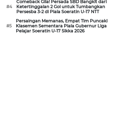
Comeback Gila! Persada SBD Bangkit dari
#4
Ketertinggalan 2 Gol untuk Tumbangkan
Persesba 3-2 di Piala Soeratin U-17 NTT
WN
JABAR
Persaingan Memanas, Empat Tim Puncaki
#5
Klasemen Sementara Piala Gubernur Liga
Pelajar Soeratin U-17 Sikka 2026
WN
BANTEN
WN
NTT
WN
KEPRI
WN
PAPUA
WN
PAPUA