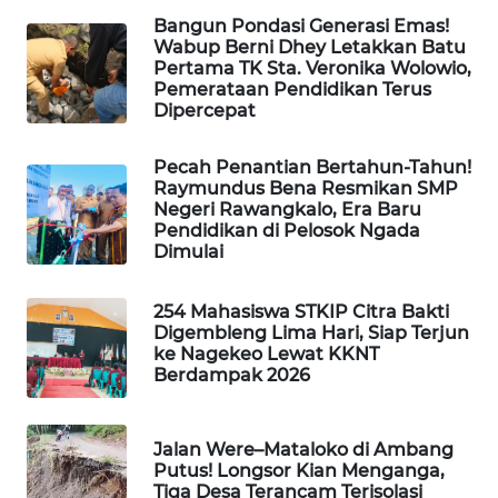
KELISTRIKAN
Bangun Pondasi Generasi Emas!
Wabup Berni Dhey Letakkan Batu
Pertama TK Sta. Veronika Wolowio,
WALINKI
Pemerataan Pendidikan Terus
ID
Dipercepat
MAWAKA
Pecah Penantian Bertahun-Tahun!
ID
Raymundus Bena Resmikan SMP
Negeri Rawangkalo, Era Baru
Pendidikan di Pelosok Ngada
MARTABAT
Dimulai
NET
254 Mahasiswa STKIP Citra Bakti
PLN
Digembleng Lima Hari, Siap Terjun
WATCH
ke Nagekeo Lewat KKNT
Berdampak 2026
MKLI
Jalan Were–Mataloko di Ambang
LPKKI
Putus! Longsor Kian Menganga,
Tiga Desa Terancam Terisolasi