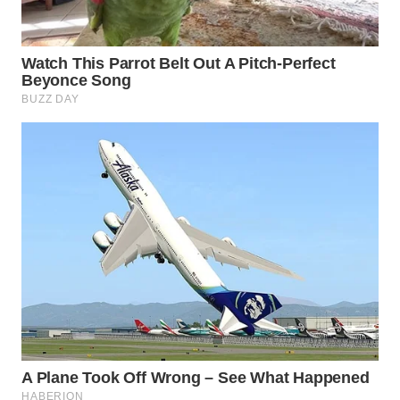
INFRASTRUKTUR
WAHANA
KONSUMEN
WAHANA
LISTRIK
WAHANA
TRAVEL
WAHANA
TV
WAHANANEWS
ID
WAHANANEWS