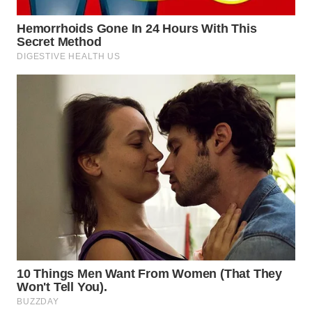
WN
PADANG
LAWAS
WN
SUMEDANG
WN
CIANJUR
WN
KEPULAUAN
SERIBU
WN
TANGERANG
WN
BINJAI