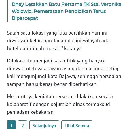
BARAT
Dhey Letakkan Batu Pertama TK Sta. Veronika
Wolowio, Pemerataan Pendidikan Terus
Dipercepat
WN
RIAU
Salah satu lokasi yang kita bersihkan hari ini
diwilayah kelurahan Tanalodu, ini wilayah ada
WN
SERAMBI
hotel dan rumah makan,” katanya.
Dilokasi itu menjadi salah titik yang banyak
WN
JAMBI
dilewati oleh wisatawan asing dan nasional setiap
kali mengunjungi kota Bajawa, sehingga persoalan
WN
sampah harus benar-benar diperhatikan.
SULTRA
Menurutnya kegiatan tersebut dilakukan secara
kolaboratif dengan sejumlah dinas termaksud
WN
NTB
pemadam kebakaran.
WN
1
2
Selanjutnya
Lihat Semua