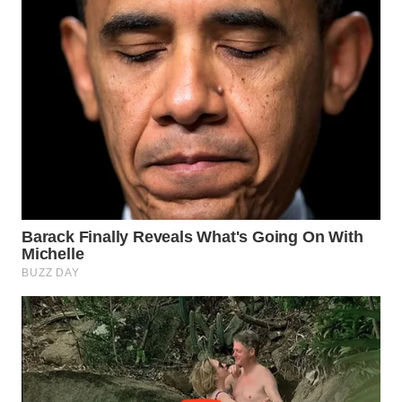
MADURA
WN
SURABAYA
WN
NATUNA
WN
BINTAN
WN
MANDALIKA
WN
LIKUPANG
WN