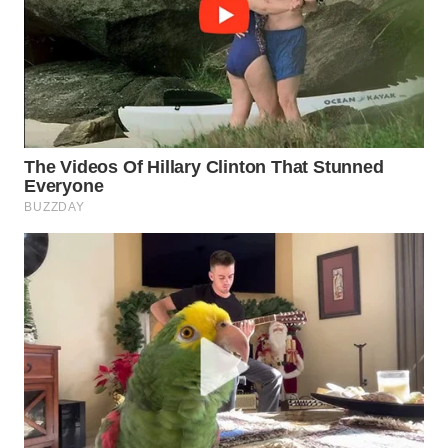
LABUANBAJO
WN
BORNEO
Wahana
Media
Group
WAHANA
NEWS
WAHANA
TANI
WAHANA
ADVOKAT
WAHANA