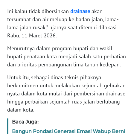
Ini kalau tidak dibersihkan
drainase
akan
WN
tersumbat dan air meluap ke badan jalan, lama-
JABAR
lama jalan rusak,” ujarnya saat ditemui dilokasi.
Rabu, 11 Maret 2026.
WN
BANTEN
Menurutnya dalam program bupati dan wakil
bupati penataan kota menjadi salah satu perhatian
WN
dan prioritas pembangunan lima tahun kedepan.
NTT
Untuk itu, sebagai dinas teknis pihaknya
WN
berkomitmen untuk melakukan sejumlah gebrakan
KEPRI
nyata dalam kota mulai dari pembersihan drainase
hingga perbaikan sejumlah ruas jalan berlubang
WN
dalam kota.
PAPUA
Baca Juga:
WN
PAPUA
Bangun Pondasi Generasi Emas! Wabup Berni