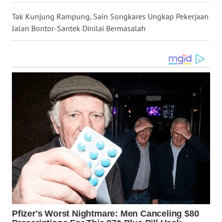
Tak Kunjung Rampung, Sain Songkares Ungkap Pekerjaan
WN
Jalan Bontor-Santek Dinilai Bermasalah
SULUT
WN
MALUKU
WN
MALUT
WN
DAIRI
WN
DANAU
TOBA
WN