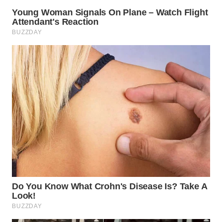
WN
CIREBON
WN
INDRAMAYU
WN
KUNINGAN
WN
MAJALENGKA
WN
SUBANG
WN
SUKABUMI