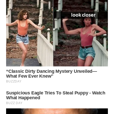
WN
PURWAKARTA
WN
PRIANGAN
TIMUR
WN
SEMARANG
WN
SOLO
WN
BOROBUDUR
WN