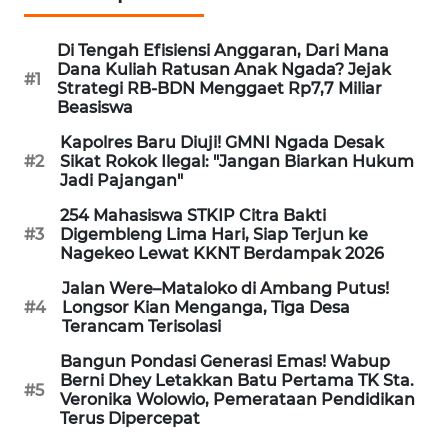
NEWS
Di Tengah Efisiensi Anggaran, Dari Mana
SIDIKALANG
Dana Kuliah Ratusan Anak Ngada? Jejak
#1
NEWS
Strategi RB-BDN Menggaet Rp7,7 Miliar
Beasiswa
SIBARAGAS
Kapolres Baru Diuji! GMNI Ngada Desak
NEWS
#2
Sikat Rokok Ilegal: "Jangan Biarkan Hukum
Jadi Pajangan"
METRO
254 Mahasiswa STKIP Citra Bakti
SIANTAR
#3
Digembleng Lima Hari, Siap Terjun ke
NEWS
Nagekeo Lewat KKNT Berdampak 2026
Jalan Were–Mataloko di Ambang Putus!
METRO
#4
Longsor Kian Menganga, Tiga Desa
MEDAN
Terancam Terisolasi
NEWS
Bangun Pondasi Generasi Emas! Wabup
Berni Dhey Letakkan Batu Pertama TK Sta.
#5
METRO
Veronika Wolowio, Pemerataan Pendidikan
JAKARTA
Terus Dipercepat
NEWS