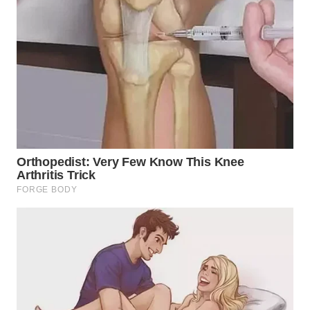
WN
LABUHANBATU
WN
TAPANULI
TENGAH
WN DELI
SERDANG
WN
TEBING
TINGGI
WN
PAKPAK
WN