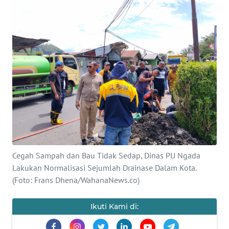
BAJO
OPINI
Informasi
INDEKS
BERITA
KONTAK
KAMI
Cegah Sampah dan Bau Tidak Sedap, Dinas PU Ngada
INFO
IKLAN
Lakukan Normalisasi Sejumlah Drainase Dalam Kota.
(Foto: Frans Dhena/WahanaNews.co)
TENTANG
KAMI
Ikuti Kami di: