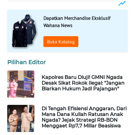
WAHANA
Dapatkan Merchandise Eksklusif
HEALTH
Wahana News
WAHANA
Buka Katalog
DESA
WISATA
Pilihan Editor
LAPAK
WAHANA
Kapolres Baru Diuji! GMNI Ngada
Desak Sikat Rokok Ilegal: "Jangan
Wahana
Biarkan Hukum Jadi Pajangan"
Network
Di Tengah Efisiensi Anggaran, Dari
KONSUMEN
Mana Dana Kuliah Ratusan Anak
LISTRIK
Ngada? Jejak Strategi RB-BDN
Menggaet Rp7,7 Miliar Beasiswa
MASYARAKAT