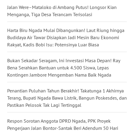
Jalan Were–Mataloko di Ambang Putus! Longsor Kian
Menganga, Tiga Desa Terancam Terisolasi
WN
KALTENG
Harta Biru Ngada Mulai Dibangunkan! Laut Riung hingga
Budidaya Air Tawar Disiapkan Jadi Mesin Baru Ekonomi
WN
KALTARA
Rakyat, Kadis Bobi Isu: Potensinya Luar Biasa
WN
Bukan Sekadar Seragam, Ini Investasi Masa Depan! Ray
KALSEL
Bena Serahkan Bantuan untuk 4.500 Siswa, Lepas
Kontingen Jambore Mengemban Nama Baik Ngada
WN
KALTIM
Penantian Puluhan Tahun Berakhir! Takatunga 1 Akhirnya
Terang, Bupati Ngada Bawa Listrik, Bangun Poskesdes, dan
WN
Pastikan Pelosok Tak Lagi Tertinggal
SULSEL
Respon Sorotan Anggota DPRD Ngada, PPK Proyek
WN
Pengerjaan Jalan Bontor-Santak Beri Adendum 50 Hari
GORONTALO