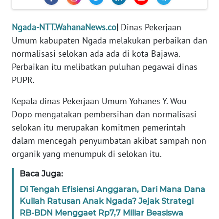
PEDOMAN
MEDIA
SIBER
Ngada-NTT.WahanaNews.co
|
Dinas Pekerjaan
Umum kabupaten Ngada melakukan perbaikan dan
REDAKSI
normalisasi selokan ada ada di kota Bajawa.
Perbaikan itu melibatkan puluhan pegawai dinas
KARIR
PUPR.
Kepala dinas Pekerjaan Umum Yohanes Y. Wou
DISCLAIMER
Dopo mengatakan pembersihan dan normalisasi
Wahana
selokan itu merupakan komitmen pemerintah
News
dalam mencegah penyumbatan akibat sampah non
Regional
organik yang menumpuk di selokan itu.
WN
Baca Juga:
SUMUT
Di Tengah Efisiensi Anggaran, Dari Mana Dana
Kuliah Ratusan Anak Ngada? Jejak Strategi
WN
RB-BDN Menggaet Rp7,7 Miliar Beasiswa
JAKARTA