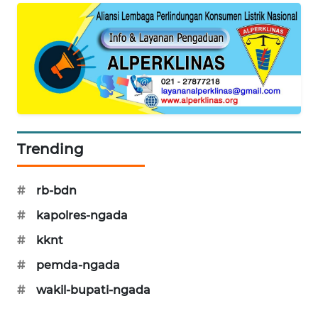
KRT
NEWS
KARING
NEWS
JURNAL
Trending
MARITIM
HUMBANG
#
rb-bdn
NEWS
#
kapolres-ngada
#
kknt
GARONGGANG
NEWS
#
pemda-ngada
#
wakil-bupati-ngada
FISUELRI
ID