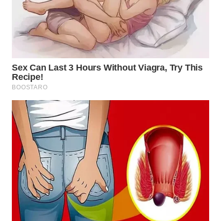
KARAWANG
WN
BEKASI
WN
BOGOR
WN
DEPOK
WN
TAPANULI
UTARA
WN
SAMOSIR