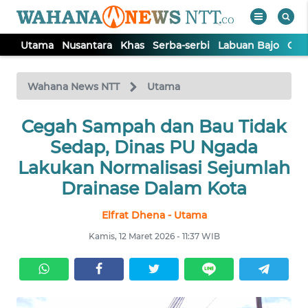
Utama
Nusantara
Khas
Serba-serbi
Labuan Bajo
Opi
WAHANA
Tutup
TV
Wahana News NTT
Utama
Cegah Sampah dan Bau Tidak
UTAMA
Sedap, Dinas PU Ngada
NUSANTARA
Lakukan Normalisasi Sejumlah
Drainase Dalam Kota
KHAS
Elfrat Dhena - Utama
Kamis, 12 Maret 2026 - 11:37 WIB
SERBA-
SERBI
LABUAN