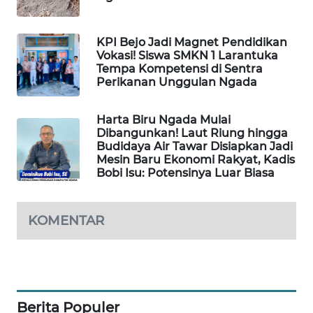
LKKI
KPI Bejo Jadi Magnet Pendidikan
KOPEKLIN
Vokasi! Siswa SMKN 1 Larantuka
Tempa Kompetensi di Sentra
Perikanan Unggulan Ngada
PORTAL
KONSUMEN
Harta Biru Ngada Mulai
Dibangunkan! Laut Riung hingga
FORWAMKI
Budidaya Air Tawar Disiapkan Jadi
Mesin Baru Ekonomi Rakyat, Kadis
Bobi Isu: Potensinya Luar Biasa
ALPERKLINAS
FORJASIDA
KOMENTAR
TAMBANG
NEWS
SITUNGIR
Berita Populer