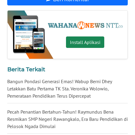
LAMPUNG
WN
JATENG
WN
Install Aplikasi
NUSANTARA
WN
JOGJA
Berita Terkait
Bangun Pondasi Generasi Emas! Wabup Berni Dhey
WN
Letakkan Batu Pertama TK Sta. Veronika Wolowio,
JATIM
Pemerataan Pendidikan Terus Dipercepat
WN
Pecah Penantian Bertahun-Tahun! Raymundus Bena
BALI
Resmikan SMP Negeri Rawangkalo, Era Baru Pendidikan di
Pelosok Ngada Dimulai
WN
KALBAR