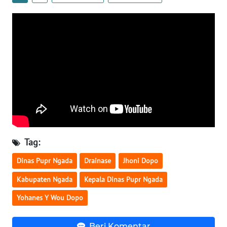
SULTENG
WN
SULBAR
WN
BABEL
WN
SUMBAR
Tag:
WN
SUMSEL
Dinas Pupr Ngada
Drainase
Jhoni Dopo
Kabupaten Ngada
Kepala Dinas Pupr Ngada
WN
BENGKULU
Yohanes Y Wou Dopo
WN
Beri Komentar