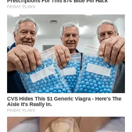
NIAS
WN
LANGKAT
WN
TAPANULI
SELATAN
WN
TANJUNG
LESUNG
WN
KARO
WN
SIMALUNGUN