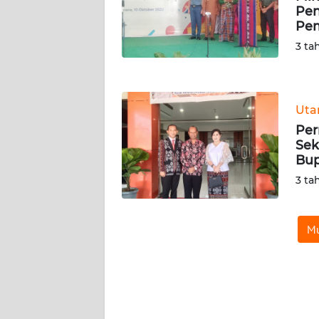
Pen
WN
Pem
JATENG
3 ta
WN
NUSANTARA
Ut
WN
Per
JOGJA
Sek
Bup
WN
3 ta
JATIM
WN
Mu
BALI
WN
KALBAR