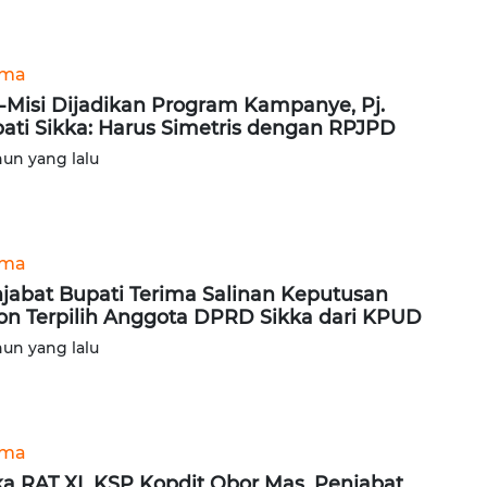
ama
i-Misi Dijadikan Program Kampanye, Pj.
ati Sikka: Harus Simetris dengan RPJPD
hun yang lalu
ama
jabat Bupati Terima Salinan Keputusan
on Terpilih Anggota DPRD Sikka dari KPUD
hun yang lalu
ama
a RAT XL KSP Kopdit Obor Mas, Penjabat