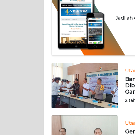
OPINI
Jadilah
Informasi
INDEKS
BERITA
KONTAK
KAMI
Ut
Ban
INFO
Dib
IKLAN
Gan
2 ta
TENTANG
KAMI
Ut
PEDOMAN
Gen
MEDIA