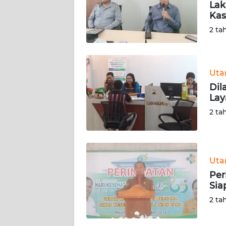
Lak
SIBER
Kas
2 ta
REDAKSI
KARIR
Ut
Dil
DISCLAIMER
Lay
2 ta
Wahana
News
Regional
WN
Ut
SUMUT
Per
Sia
WN
2 ta
JAKARTA