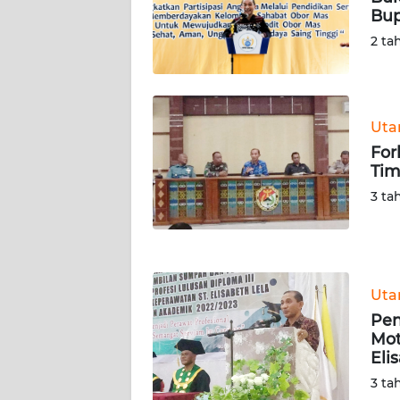
Bup
WN
2 ta
RIAU
WN
SERAMBI
Ut
For
WN
Tim
JAMBI
3 ta
WN
SULTRA
WN
Ut
NTB
Pen
Mot
Eli
WN
SULTENG
3 ta