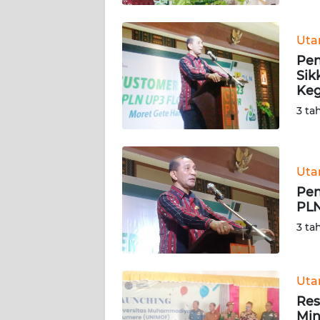
WN
SULBAR
Ut
Pen
WN
Sik
BABEL
Keg
3 ta
WN
SUMBAR
Ut
WN
Pen
SUMSEL
PLN
3 ta
WN
BENGKULU
Ut
WN
LAMPUNG
Res
Min