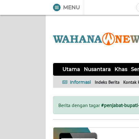
MENU
WAHANA
Tutup
TV
UTAMA
NUSANTARA
Utama
Nusantara
Khas
Ser
KHAS
Informasi
Indeks Berita
Kontak 
SERBA-
SERBI
Berita dengan tagar
#penjabat-bupati
LABUAN
BAJO