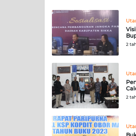
WN
JABAR
Ut
WN
Vis
BANTEN
Bup
2 ta
WN
NTT
WN
Ut
KEPRI
Pen
Cal
WN
2 ta
PAPUA
WN
PAPUA
Ut
BARAT
Buk