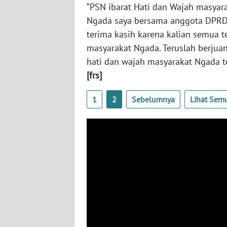
“PSN ibarat Hati dan Wajah masyar
WN
JABAR
Ngada saya bersama anggota DPRD y
terima kasih karena kalian semua
WN
masyarakat Ngada. Teruslah berjuan
BANTEN
hati dan wajah masyarakat Ngada ter
[frs]
WN
NTT
1
2
Sebelumnya
Lihat Sem
WN
KEPRI
WN
PAPUA
WN
PAPUA
BARAT