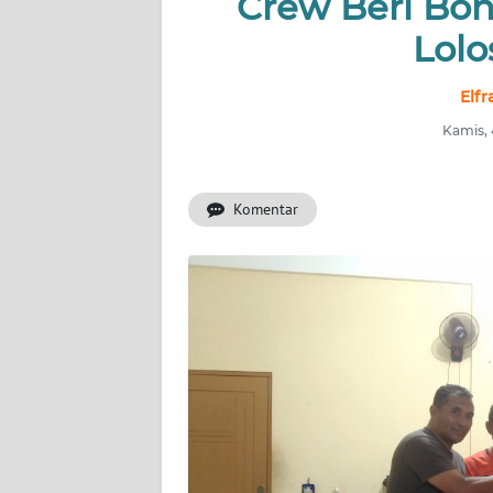
Crew Beri Bo
OPINI
Lolo
Informasi
Elfr
Kamis, 
INDEKS
BERITA
Komentar
KONTAK
KAMI
INFO
IKLAN
TENTANG
KAMI
PEDOMAN
MEDIA