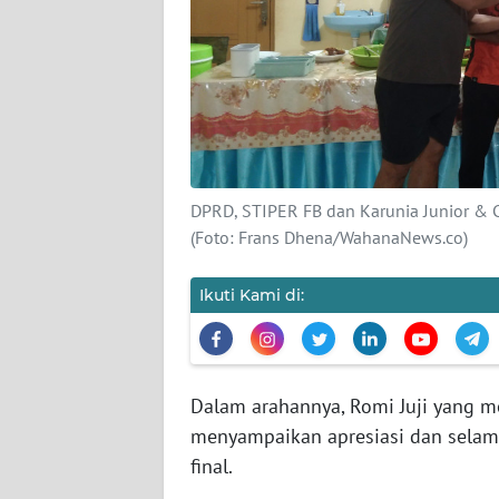
SIBER
REDAKSI
KARIR
DISCLAIMER
DPRD, STIPER FB dan Karunia Junior & 
(Foto: Frans Dhena/WahanaNews.co)
Wahana
News
Regional
Ikuti Kami di:
WN
SUMUT
Dalam arahannya, Romi Juji yang 
WN
menyampaikan apresiasi dan selam
JAKARTA
final.