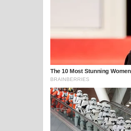
WN
KALTENG
WN
KALTARA
WN
KALSEL
WN
KALTIM
WN
SULSEL
WN
GORONTALO