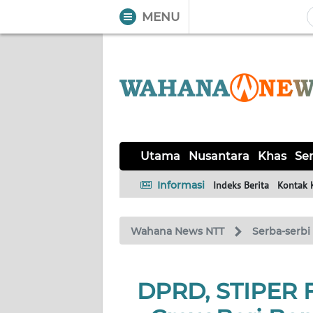
MENU
WAHANA
Tutup
TV
UTAMA
NUSANTARA
Utama
Nusantara
Khas
Ser
KHAS
Informasi
Indeks Berita
Kontak 
SERBA-
Wahana News NTT
Serba-serbi
SERBI
LABUAN
DPRD, STIPER F
BAJO