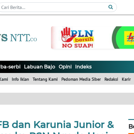
ba-serbi
Labuan Bajo
Opini
Indeks
Kami
Info Iklan
Tentang Kami
Pedoman Media Siber
Redaksi
Karir
B dan Karunia Junior &
B