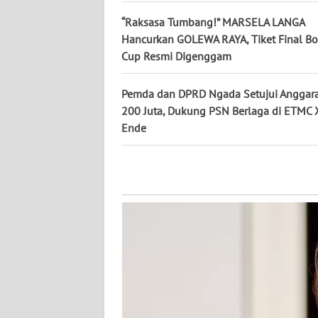
WN
“Raksasa Tumbang!” MARSELA LANGA
JATENG
Hancurkan GOLEWA RAYA, Tiket Final Bo
Cup Resmi Digenggam
WN
NUSANTARA
Pemda dan DPRD Ngada Setujui Anggar
200 Juta, Dukung PSN Berlaga di ETMC
WN
Ende
JOGJA
WN
JATIM
WN
BALI
WN
KALBAR