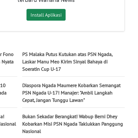
terbaru Wahana News
Install Aplikasi
r Fono
PS Malaka Putus Kutukan atas PSN Ngada,
n Nyata
Laskar Manu Meo Kirim Sinyal Bahaya di
Soeratin Cup U-17
 10
Diaspora Ngada Maumere Kobarkan Semangat
ada
PSN Ngada U-17! Manajer: "Ambil Langkah
Cepat, Jangan Tunggu Lawan"
a!
Bukan Sekadar Berangkat! Wabup Berni Dhey
asional
Kobarkan Misi PSN Ngada Taklukkan Panggung
Nasional