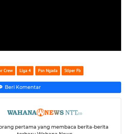
or Crew
Liga 4
Psn Ngada
Stiper Fb
Beri Komentar
 orang pertama yang membaca berita-berita