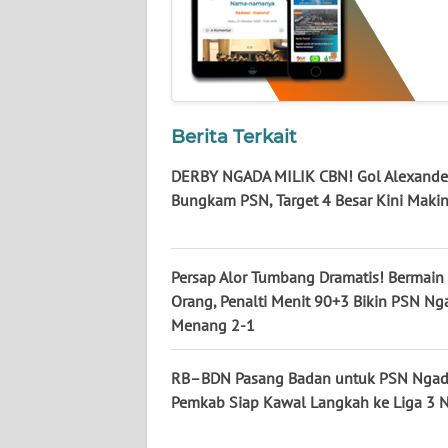
WN
SULBAR
WN
BABEL
Berita Terkait
WN
DERBY NGADA MILIK CBN! Gol Alexande
SUMBAR
Bungkam PSN, Target 4 Besar Kini Maki
WN
SUMSEL
Persap Alor Tumbang Dramatis! Bermain
Orang, Penalti Menit 90+3 Bikin PSN Ng
WN
Menang 2-1
BENGKULU
RB–BDN Pasang Badan untuk PSN Ngad
WN
Pemkab Siap Kawal Langkah ke Liga 3 N
LAMPUNG