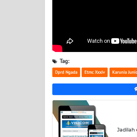
WN
RIAU
WN
SERAMBI
WN
Tag:
JAMBI
Dprd Ngada
Etmc Xxxiv
Karunia Juni
WN
SULTRA
WN
NTB
WN
SULTENG
Jadilah