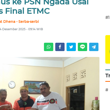
nus ke PSN Ngada Usai
s Final ETMC
#1
at Dhena - Serba-serbi
4 Desember 2025 - 09:14 WIB
T
#