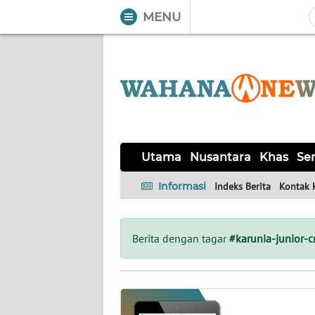
MENU
WAHANA
Tutup
TV
UTAMA
NUSANTARA
Utama
Nusantara
Khas
Ser
KHAS
Informasi
Indeks Berita
Kontak 
SERBA-
SERBI
Berita dengan tagar
#karunia-junior-
LABUAN
BAJO