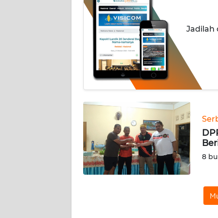
OPINI
Jadilah
Informasi
INDEKS
BERITA
KONTAK
KAMI
Ser
INFO
DPR
IKLAN
Ber
8 bu
TENTANG
KAMI
Mu
PEDOMAN
MEDIA