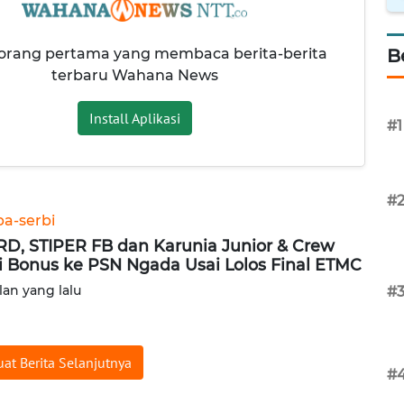
 orang pertama yang membaca berita-berita
B
terbaru Wahana News
Install Aplikasi
#1
#
ba-serbi
D, STIPER FB dan Karunia Junior & Crew
i Bonus ke PSN Ngada Usai Lolos Final ETMC
lan yang lalu
#
at Berita Selanjutnya
#