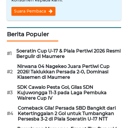
PEDOMAN
MEDIA
Suara Pembaca
SIBER
REDAKSI
Berita Populer
KARIR
Soeratin Cup U-17 & Piala Pertiwi 2026 Resmi
#1
Bergulir di Maumere
DISCLAIMER
Nirwana 04 Nagekeo Juara Pertiwi Cup
#2
2026! Taklukkan Persada 2-0, Dominasi
Wahana
Klasemen di Maumere
News
Regional
SDK Cawalo Pesta Gol, Gilas SDN
#3
Kujuwongga 11-3 pada Laga Pembuka
Wairere Cup IV
WN
SUMUT
Comeback Gila! Persada SBD Bangkit dari
#4
Ketertinggalan 2 Gol untuk Tumbangkan
Persesba 3-2 di Piala Soeratin U-17 NTT
WN
JAKARTA