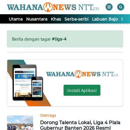
Utama
Nusantara
Khas
Serba-serbi
Labuan Bajo
Opi
WAHANA
Tutup
TV
Berita dengan tagar
#liga-4
UTAMA
NUSANTARA
KHAS
Install Aplikasi
SERBA-
SERBI
Olahraga
Dorong Talenta Lokal, Liga 4 Piala
LABUAN
Gubernur Banten 2026 Resmi