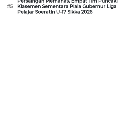
Persaingan Memanas, Empat Tim Puncaki
#5
Klasemen Sementara Piala Gubernur Liga
Pelajar Soeratin U-17 Sikka 2026
WN
JABAR
WN
BANTEN
WN
NTT
WN
KEPRI
WN
PAPUA
WN
PAPUA