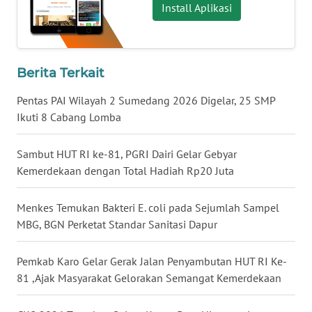
Install Aplikasi
WN
JATENG
Berita Terkait
WN
Pentas PAI Wilayah 2 Sumedang 2026 Digelar, 25 SMP
NUSANTARA
Ikuti 8 Cabang Lomba
WN
Sambut HUT RI ke-81, PGRI Dairi Gelar Gebyar
JOGJA
Kemerdekaan dengan Total Hadiah Rp20 Juta
WN
JATIM
Menkes Temukan Bakteri E. coli pada Sejumlah Sampel
MBG, BGN Perketat Standar Sanitasi Dapur
WN
BALI
Pemkab Karo Gelar Gerak Jalan Penyambutan HUT RI Ke-
81 ,Ajak Masyarakat Gelorakan Semangat Kemerdekaan
WN
KALBAR