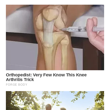
KARAWANG
WN
BEKASI
WN
BOGOR
WN
DEPOK
WN
TAPANULI
UTARA
WN
SAMOSIR