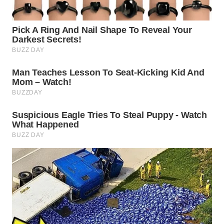
MADURA
WN
SURABAYA
WN
NATUNA
WN
BINTAN
WN
MANDALIKA
WN
LIKUPANG
WN
LABUANBAJO