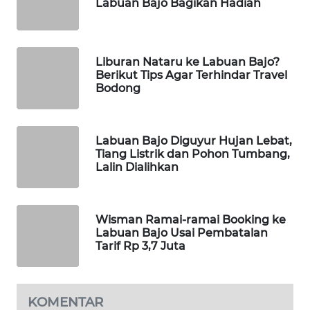
Labuan Bajo Bagikan Hadiah
WAHANA
HEALTH
Liburan Nataru ke Labuan Bajo?
Berikut Tips Agar Terhindar Travel
WAHANA
Bodong
DESA
WISATA
Labuan Bajo Diguyur Hujan Lebat,
LAPAK
Tiang Listrik dan Pohon Tumbang,
WAHANA
Lalin Dialihkan
Wahana
Network
Wisman Ramai-ramai Booking ke
Labuan Bajo Usai Pembatalan
Tarif Rp 3,7 Juta
KONSUMEN
LISTRIK
KOMENTAR
MASYARAKAT