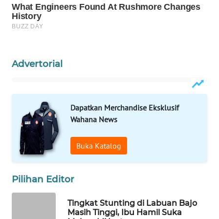
INFRASTRUKTUR
WAHANA
KONSUMEN
Advertorial
WAHANA
LISTRIK
WAHANA
Dapatkan Merchandise Eksklusif
TRAVEL
Wahana News
WAHANA
Buka Katalog
TV
WAHANANEWS
Pilihan Editor
ID
Tingkat Stunting di Labuan Bajo
WAHANANEWS
Masih Tinggi, Ibu Hamil Suka
CO ID