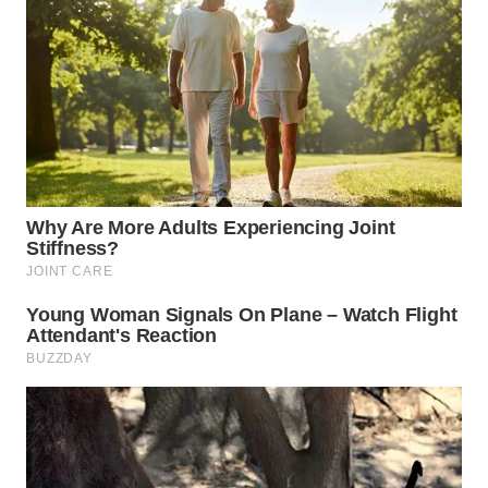
WN
PADANG
LAWAS
WN
SUMEDANG
WN
CIANJUR
WN
KEPULAUAN
SERIBU
WN
TANGERANG
WN
BINJAI