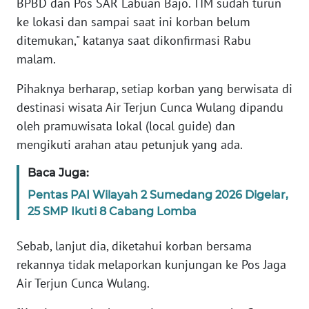
BPBD dan Pos SAR Labuan Bajo. TIM sudah turun
ke lokasi dan sampai saat ini korban belum
WN
ditemukan," katanya saat dikonfirmasi Rabu
JABAR
malam.
WN
Pihaknya berharap, setiap korban yang berwisata di
BANTEN
destinasi wisata Air Terjun Cunca Wulang dipandu
oleh pramuwisata lokal (local guide) dan
WN
mengikuti arahan atau petunjuk yang ada.
NTT
Baca Juga:
WN
Pentas PAI Wilayah 2 Sumedang 2026 Digelar,
KEPRI
25 SMP Ikuti 8 Cabang Lomba
WN
Sebab, lanjut dia, diketahui korban bersama
PAPUA
rekannya tidak melaporkan kunjungan ke Pos Jaga
Air Terjun Cunca Wulang.
WN
PAPUA