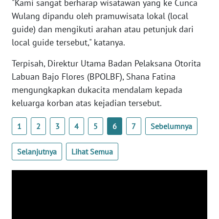
"Kami sangat berharap wisatawan yang ke Cunca
BARAT
Wulang dipandu oleh pramuwisata lokal (local
guide) dan mengikuti arahan atau petunjuk dari
WN
RIAU
local guide tersebut," katanya.
Terpisah, Direktur Utama Badan Pelaksana Otorita
WN
Labuan Bajo Flores (BPOLBF), Shana Fatina
SERAMBI
mengungkapkan dukacita mendalam kepada
WN
keluarga korban atas kejadian tersebut.
JAMBI
1
2
3
4
5
6
7
Sebelumnya
WN
SULTRA
Selanjutnya
Lihat Semua
WN
NTB
WN