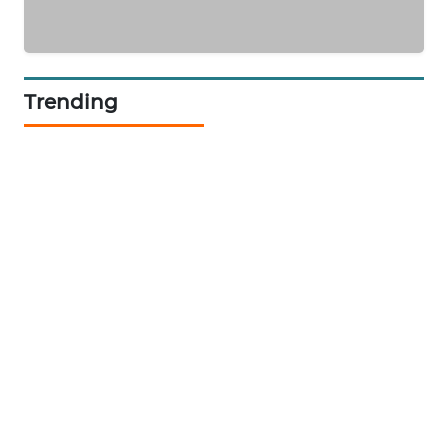
LKKI
KOPEKLIN
Trending
PORTAL
KONSUMEN
FORWAMKI
ALPERKLINAS
FORJASIDA
TAMBANG
NEWS
SITUNGIR