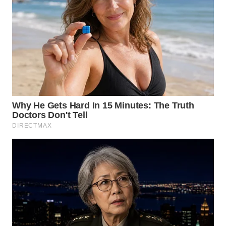
WN
SULUT
WN
MALUKU
WN
MALUT
WN
DAIRI
WN
DANAU
TOBA
WN