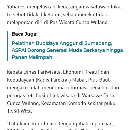
Yohanes menjelaskan, kedatangan wisatawan lokal
MEDIA
SIBER
tersebut tidak diketahui, sebab mereka tidak
melaporkan diri di Pos Wisata Cunca Wulang.
REDAKSI
Baca Juga:
KARIR
Pelatihan Budidaya Anggur di Sumedang,
ASPAI Dorong Generasi Muda Berkarya hingga
Panen Melimpah
DISCLAIMER
Kepala Dinas Pariwisata, Ekonomi Kreatif dan
Wahana
News
Kebudayaan (Kadis Parekraf) Mabar, Pius Baut
Regional
mengaku telah menerima informasi tersebut dari
petugas retribusi objek wisata di Warsawe Desa
WN
Cunca Wulang, Kecamatan Komodo sekitar pukul
SUMUT
17.30 Wita.
WN
"Lalu kami koordinasi dengan pihak kepolisian,
JAKARTA