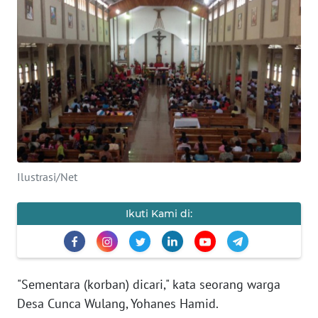
OPINI
Informasi
INDEKS
BERITA
KONTAK
KAMI
Ilustrasi/Net
INFO
Ikuti Kami di:
IKLAN
TENTANG
KAMI
"Sementara (korban) dicari," kata seorang warga
Desa Cunca Wulang, Yohanes Hamid.
PEDOMAN