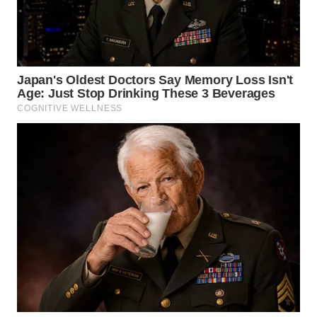
NIAS
WN
LANGKAT
WN
TAPANULI
SELATAN
WN
TANJUNG
LESUNG
WN
KARO
WN
SIMALUNGUN