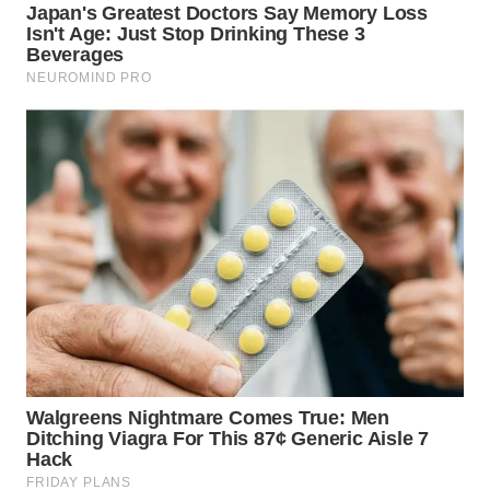
WN
LABUHANBATU
WN
TAPANULI
TENGAH
WN DELI
SERDANG
WN
TEBING
TINGGI
WN
PAKPAK
WN