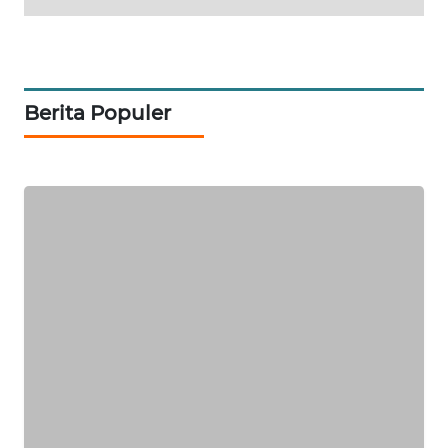
KELISTRIKAN
WALINKI
ID
Berita Populer
MAWAKA
ID
MARTABAT
NET
PLN
WATCH
MKLI
LPKKI