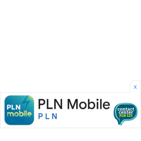
PERAPKI
NEWS
SONYA
ASA
NEWS
X