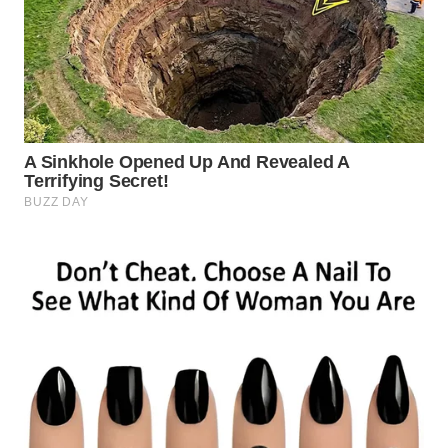
WN
PURWAKARTA
WN
PRIANGAN
TIMUR
WN
SEMARANG
WN
SOLO
WN
BOROBUDUR
WN