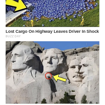
WN
BORNEO
Wahana
Media
Group
WAHANA
NEWS
WAHANA
TANI
WAHANA
ADVOKAT
WAHANA