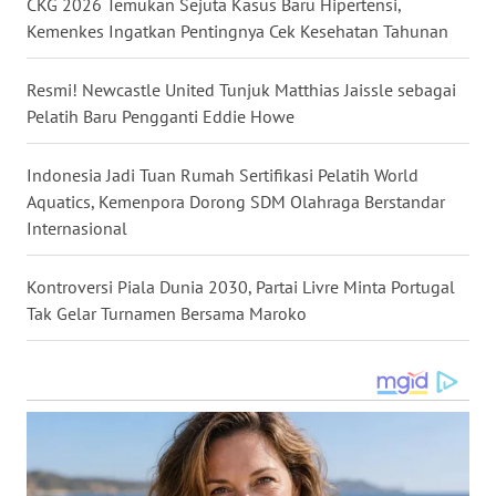
CKG 2026 Temukan Sejuta Kasus Baru Hipertensi,
Kemenkes Ingatkan Pentingnya Cek Kesehatan Tahunan
WN
KALTENG
Resmi! Newcastle United Tunjuk Matthias Jaissle sebagai
Pelatih Baru Pengganti Eddie Howe
WN
KALTARA
Indonesia Jadi Tuan Rumah Sertifikasi Pelatih World
Aquatics, Kemenpora Dorong SDM Olahraga Berstandar
WN
Internasional
KALSEL
Kontroversi Piala Dunia 2030, Partai Livre Minta Portugal
WN
Tak Gelar Turnamen Bersama Maroko
KALTIM
WN
SULSEL
WN
GORONTALO