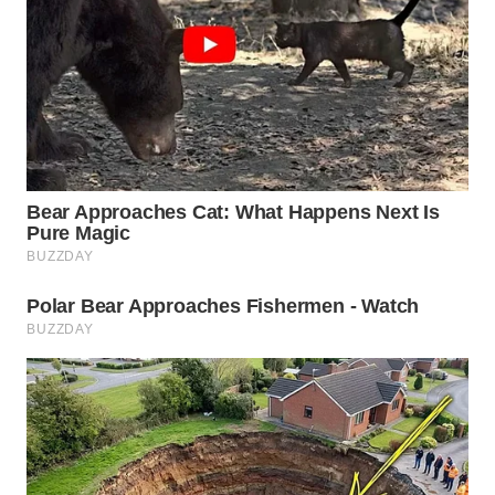
WN
CIREBON
WN
INDRAMAYU
WN
KUNINGAN
WN
MAJALENGKA
WN
SUBANG
WN
SUKABUMI