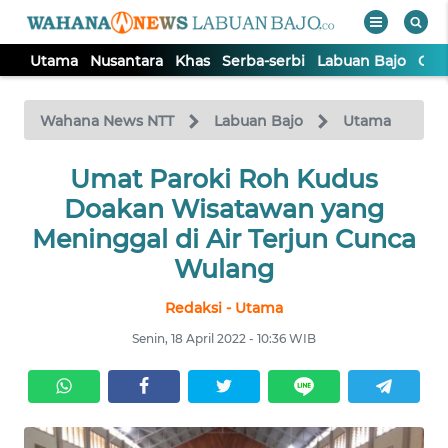
Utama
Nusantara
Khas
Serba-serbi
Labuan Bajo
Opi
WAHANA
Tutup
TV
Wahana News NTT
Labuan Bajo
Utama
Umat Paroki Roh Kudus
UTAMA
Doakan Wisatawan yang
NUSANTARA
Meninggal di Air Terjun Cunca
Wulang
KHAS
Redaksi - Utama
Senin, 18 April 2022 - 10:36 WIB
SERBA-
SERBI
LABUAN
BAJO