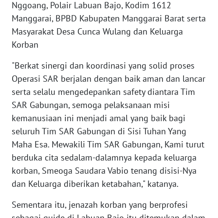
Nggoang, Polair Labuan Bajo, Kodim 1612
Manggarai, BPBD Kabupaten Manggarai Barat serta
WN
Masyarakat Desa Cunca Wulang dan Keluarga
KALTENG
Korban
WN
"Berkat sinergi dan koordinasi yang solid proses
KALTARA
Operasi SAR berjalan dengan baik aman dan lancar
serta selalu mengedepankan safety diantara Tim
WN
SAR Gabungan, semoga pelaksanaan misi
KALSEL
kemanusiaan ini menjadi amal yang baik bagi
seluruh Tim SAR Gabungan di Sisi Tuhan Yang
WN
KALTIM
Maha Esa. Mewakili Tim SAR Gabungan, Kami turut
berduka cita sedalam-dalamnya kepada keluarga
WN
korban, Smeoga Saudara Vabio tenang disisi-Nya
SULSEL
dan Keluarga diberikan ketabahan," katanya.
WN
Sementara itu, jenazah korban yang berprofesi
GORONTALO
sebagai guide di Labuan Bajo itu ditemukan dalam