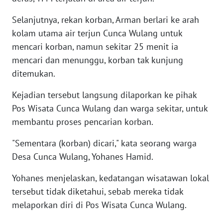
Selanjutnya, rekan korban, Arman berlari ke arah
WN
PURWAKARTA
kolam utama air terjun Cunca Wulang untuk
mencari korban, namun sekitar 25 menit ia
WN
mencari dan menunggu, korban tak kunjung
PRIANGAN
ditemukan.
TIMUR
Kejadian tersebut langsung dilaporkan ke pihak
WN
Pos Wisata Cunca Wulang dan warga sekitar, untuk
SEMARANG
membantu proses pencarian korban.
WN
"Sementara (korban) dicari," kata seorang warga
SOLO
Desa Cunca Wulang, Yohanes Hamid.
Yohanes menjelaskan, kedatangan wisatawan lokal
WN
BOROBUDUR
tersebut tidak diketahui, sebab mereka tidak
melaporkan diri di Pos Wisata Cunca Wulang.
WN