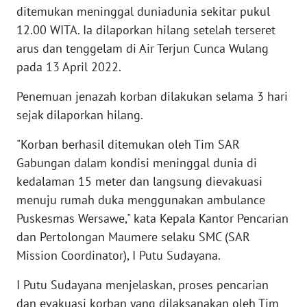
SULTENG
ditemukan meninggal duniadunia sekitar pukul
12.00 WITA. Ia dilaporkan hilang setelah terseret
WN
arus dan tenggelam di Air Terjun Cunca Wulang
SULBAR
pada 13 April 2022.
WN
Penemuan jenazah korban dilakukan selama 3 hari
BABEL
sejak dilaporkan hilang.
WN
"Korban berhasil ditemukan oleh Tim SAR
SUMBAR
Gabungan dalam kondisi meninggal dunia di
kedalaman 15 meter dan langsung dievakuasi
WN
menuju rumah duka menggunakan ambulance
SUMSEL
Puskesmas Wersawe," kata Kepala Kantor Pencarian
dan Pertolongan Maumere selaku SMC (SAR
WN
Mission Coordinator), I Putu Sudayana.
BENGKULU
I Putu Sudayana menjelaskan, proses pencarian
WN
dan evakuasi korban yang dilaksanakan oleh Tim
LAMPUNG