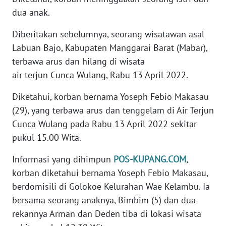
WN
dua anak.
PADANG
LAWAS
Diberitakan sebelumnya, seorang wisatawan asal
Labuan Bajo, Kabupaten Manggarai Barat (Mabar),
WN
terbawa arus dan hilang di wisata
SUMEDANG
air terjun Cunca Wulang, Rabu 13 April 2022.
WN
Diketahui, korban bernama Yoseph Febio Makasau
CIANJUR
(29), yang terbawa arus dan tenggelam di Air Terjun
Cunca Wulang pada Rabu 13 April 2022 sekitar
WN
KEPULAUAN
pukul 15.00 Wita.
SERIBU
Informasi yang dihimpun
POS-KUPANG.COM
,
korban diketahui bernama Yoseph Febio Makasau,
WN
TANGERANG
berdomisili di Golokoe Kelurahan Wae Kelambu. Ia
bersama seorang anaknya, Bimbim (5) dan dua
WN
rekannya Arman dan Deden tiba di lokasi wisata
BINJAI