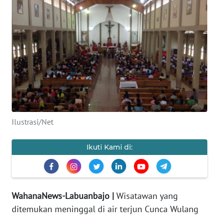
OPINI
Informasi
INDEKS
BERITA
KONTAK
KAMI
Ilustrasi/Net
INFO
Ikuti Kami di:
IKLAN
TENTANG
KAMI
WahanaNews-Labuanbajo |
Wisatawan yang
ditemukan meninggal di air terjun Cunca Wulang
PEDOMAN