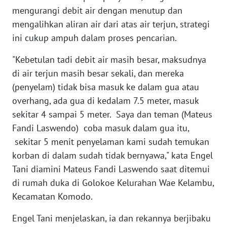
NIAS
mengurangi debit air dengan menutup dan
mengalihkan aliran air dari atas air terjun, strategi
WN
ini cukup ampuh dalam proses pencarian.
LANGKAT
"Kebetulan tadi debit air masih besar, maksudnya
WN
di air terjun masih besar sekali, dan mereka
TAPANULI
(penyelam) tidak bisa masuk ke dalam gua atau
SELATAN
overhang, ada gua di kedalam 7.5 meter, masuk
sekitar 4 sampai 5 meter. Saya dan teman (Mateus
WN
Fandi Laswendo) coba masuk dalam gua itu,
TANJUNG
LESUNG
sekitar 5 menit penyelaman kami sudah temukan
korban di dalam sudah tidak bernyawa," kata Engel
WN
Tani diamini Mateus Fandi Laswendo saat ditemui
KARO
di rumah duka di Golokoe Kelurahan Wae Kelambu,
Kecamatan Komodo.
WN
SIMALUNGUN
Engel Tani menjelaskan, ia dan rekannya berjibaku