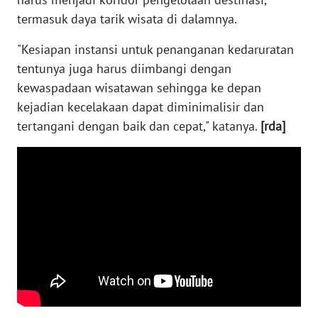
termasuk daya tarik wisata di dalamnya.
WAHANA
"Kesiapan instansi untuk penanganan kedaruratan
HEALTH
tentunya juga harus diimbangi dengan
kewaspadaan wisatawan sehingga ke depan
WAHANA
DESA
kejadian kecelakaan dapat diminimalisir dan
WISATA
tertangani dengan baik dan cepat," katanya.
[rda]
LAPAK
WAHANA
Wahana
Network
KONSUMEN
LISTRIK
MASYARAKAT