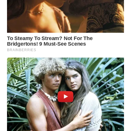
PERAPKI
NEWS
SONYA
ASA
NEWS