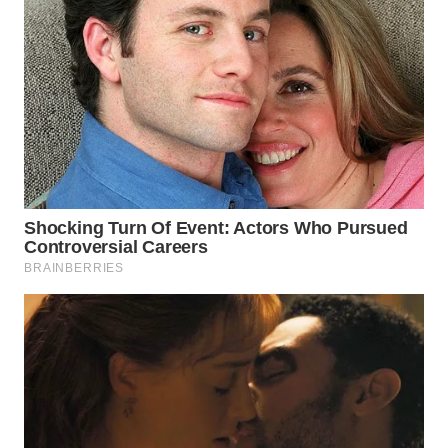
ENERGI
NEWS
CILEUNGSI
NEWS
BERKAT
NEWS
BERAMPU
NEWS
ANUGERAH
NEWS
AKHLAK
ID