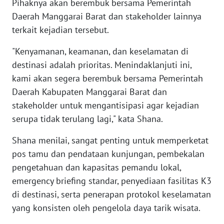
INFRASTRUKTUR
Pihaknya akan berembuk bersama Pemerintah
Daerah Manggarai Barat dan stakeholder lainnya
WAHANA
terkait kejadian tersebut.
KONSUMEN
"Kenyamanan, keamanan, dan keselamatan di
destinasi adalah prioritas. Menindaklanjuti ini,
WAHANA
LISTRIK
kami akan segera berembuk bersama Pemerintah
Daerah Kabupaten Manggarai Barat dan
WAHANA
stakeholder untuk mengantisipasi agar kejadian
TRAVEL
serupa tidak terulang lagi," kata Shana.
WAHANA
Shana menilai, sangat penting untuk memperketat
TV
pos tamu dan pendataan kunjungan, pembekalan
pengetahuan dan kapasitas pemandu lokal,
WAHANANEWS
emergency briefing standar, penyediaan fasilitas K3
ID
di destinasi, serta penerapan protokol keselamatan
yang konsisten oleh pengelola daya tarik wisata.
WAHANANEWS
CO ID