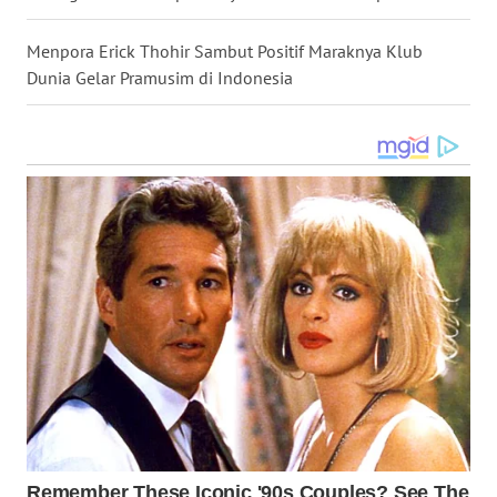
NEWS
Menpora Erick Thohir Sambut Positif Maraknya Klub
SIDIKALANG
Dunia Gelar Pramusim di Indonesia
NEWS
SIBARAGAS
NEWS
METRO
SIANTAR
NEWS
METRO
MEDAN
NEWS
METRO
JAKARTA
NEWS