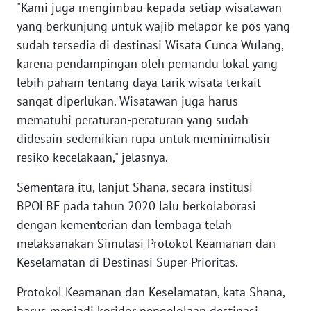
"Kami juga mengimbau kepada setiap wisatawan
yang berkunjung untuk wajib melapor ke pos yang
WAHANANEWS
sudah tersedia di destinasi Wisata Cunca Wulang,
NET
karena pendampingan oleh pemandu lokal yang
lebih paham tentang daya tarik wisata terkait
WAHANA
sangat diperlukan. Wisatawan juga harus
SPORT
mematuhi peraturan-peraturan yang sudah
didesain sedemikian rupa untuk meminimalisir
WAHANA
UMKM
resiko kecelakaan," jelasnya.
Sementara itu, lanjut Shana, secara institusi
WAHANA
BPOLBF pada tahun 2020 lalu berkolaborasi
SELEB
dengan kementerian dan lembaga telah
WAHANA
melaksanakan Simulasi Protokol Keamanan dan
PERSONA
Keselamatan di Destinasi Super Prioritas.
Protokol Keamanan dan Keselamatan, kata Shana,
WAHANA
OTOMOTIF
harus menjadi koridor pengelolaan destinasi,