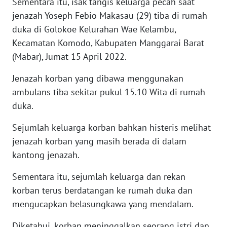
Sementara itu, isak tangis keluarga pecah saat
KARAWANG
jenazah Yoseph Febio Makasau (29) tiba di rumah
duka di Golokoe Kelurahan Wae Kelambu,
WN
Kecamatan Komodo, Kabupaten Manggarai Barat
BEKASI
(Mabar), Jumat 15 April 2022.
WN
Jenazah korban yang dibawa menggunakan
BOGOR
ambulans tiba sekitar pukul 15.10 Wita di rumah
duka.
WN
DEPOK
Sejumlah keluarga korban bahkan histeris melihat
jenazah korban yang masih berada di dalam
WN
kantong jenazah.
TAPANULI
UTARA
Sementara itu, sejumlah keluarga dan rekan
korban terus berdatangan ke rumah duka dan
WN
mengucapkan belasungkawa yang mendalam.
SAMOSIR
Diketahui, korban meninggalkan seorang istri dan