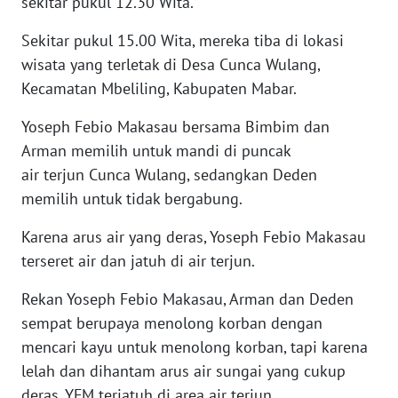
sekitar pukul 12.30 Wita.
Sekitar pukul 15.00 Wita, mereka tiba di lokasi
WN
CIREBON
wisata yang terletak di Desa Cunca Wulang,
Kecamatan Mbeliling, Kabupaten Mabar.
WN
INDRAMAYU
Yoseph Febio Makasau bersama Bimbim dan
Arman memilih untuk mandi di puncak
WN
air terjun Cunca Wulang, sedangkan Deden
KUNINGAN
memilih untuk tidak bergabung.
Karena arus air yang deras, Yoseph Febio Makasau
WN
MAJALENGKA
terseret air dan jatuh di air terjun.
Rekan Yoseph Febio Makasau, Arman dan Deden
WN
SUBANG
sempat berupaya menolong korban dengan
mencari kayu untuk menolong korban, tapi karena
WN
lelah dan dihantam arus air sungai yang cukup
SUKABUMI
deras, YFM terjatuh di area air terjun.