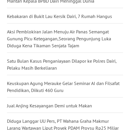
Mantan Kepala BPBD Dairi Meninggal Dunia
LKKI
Kebakaran di Bukit Lau Kersik Dairi, 7 Rumah Hangus
KOPEKLIN
Aksi Pemblokiran Jalan Menuju Air Panas Semangat
PORTAL
Gunung Picu Ketegangan,Seorang Pengunjung Luka
KONSUMEN
Diduga Kena Tikaman Senjata Tajam
FORWAMKI
Satu Bulan Kasus Penganiayaan Dilapor ke Polres Dairi,
Pelaku Masih Berkeliaran
ALPERKLINAS
Keuskupan Agung Merauke Gelar Seminar AI dan Filsafat
FORJASIDA
Pendidikan, Diikuti 460 Guru
TAMBANG
Jual Anjing Kesayangan Demi untuk Makan
NEWS
Diduga Langgar UU Pers, PT Wahana Graha Makmur
SITUNGIR
Larang Wartawan Liput Proyek PDAM Provsu Rp25 Miliar