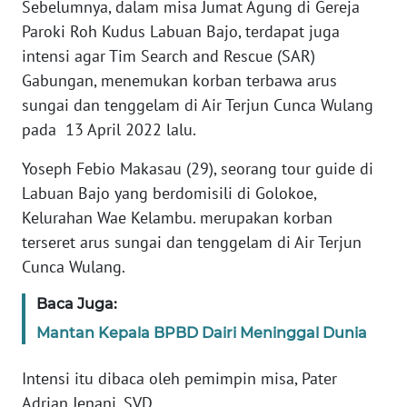
Sebelumnya, dalam misa Jumat Agung di Gereja
Paroki Roh Kudus Labuan Bajo, terdapat juga
WN
intensi agar Tim Search and Rescue (SAR)
JABAR
Gabungan, menemukan korban terbawa arus
sungai dan tenggelam di Air Terjun Cunca Wulang
WN
BANTEN
pada 13 April 2022 lalu.
Yoseph Febio Makasau (29), seorang tour guide di
WN
Labuan Bajo yang berdomisili di Golokoe,
NTT
Kelurahan Wae Kelambu. merupakan korban
terseret arus sungai dan tenggelam di Air Terjun
WN
KEPRI
Cunca Wulang.
Baca Juga:
WN
PAPUA
Mantan Kepala BPBD Dairi Meninggal Dunia
WN
Intensi itu dibaca oleh pemimpin misa, Pater
PAPUA
Adrian Jenani, SVD.