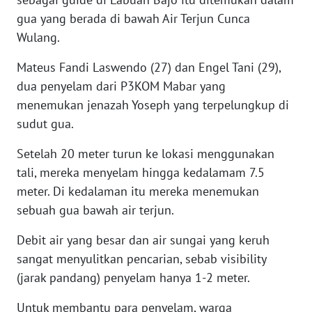
gua yang berada di bawah Air Terjun Cunca
WN
Wulang.
SULUT
Mateus Fandi Laswendo (27) dan Engel Tani (29),
WN
dua penyelam dari P3KOM Mabar yang
MALUKU
menemukan jenazah Yoseph yang terpelungkup di
sudut gua.
WN
MALUT
Setelah 20 meter turun ke lokasi menggunakan
tali, mereka menyelam hingga kedalamam 7.5
WN
meter. Di kedalaman itu mereka menemukan
DAIRI
sebuah gua bawah air terjun.
WN
Debit air yang besar dan air sungai yang keruh
DANAU
sangat menyulitkan pencarian, sebab visibility
TOBA
(jarak pandang) penyelam hanya 1-2 meter.
WN
Untuk membantu para penyelam, warga