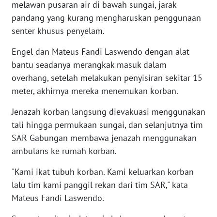
melawan pusaran air di bawah sungai, jarak
WN
pandang yang kurang mengharuskan penggunaan
LABUHANBATU
senter khusus penyelam.
WN
Engel dan Mateus Fandi Laswendo dengan alat
TAPANULI
bantu seadanya merangkak masuk dalam
TENGAH
overhang, setelah melakukan penyisiran sekitar 15
meter, akhirnya mereka menemukan korban.
WN DELI
SERDANG
Jenazah korban langsung dievakuasi menggunakan
tali hingga permukaan sungai, dan selanjutnya tim
WN
SAR Gabungan membawa jenazah menggunakan
TEBING
ambulans ke rumah korban.
TINGGI
"Kami ikat tubuh korban. Kami keluarkan korban
WN
lalu tim kami panggil rekan dari tim SAR," kata
PAKPAK
Mateus Fandi Laswendo.
WN