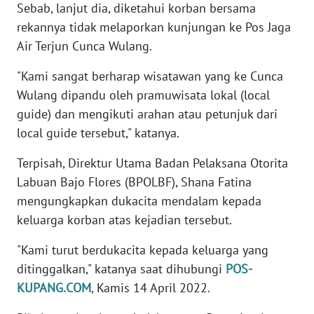
Sebab, lanjut dia, diketahui korban bersama
rekannya tidak melaporkan kunjungan ke Pos Jaga
WN
Air Terjun Cunca Wulang.
BORNEO
"Kami sangat berharap wisatawan yang ke Cunca
Wahana
Wulang dipandu oleh pramuwisata lokal (local
Media
guide) dan mengikuti arahan atau petunjuk dari
Group
local guide tersebut," katanya.
WAHANA
NEWS
Terpisah, Direktur Utama Badan Pelaksana Otorita
Labuan Bajo Flores (BPOLBF), Shana Fatina
WAHANA
mengungkapkan dukacita mendalam kepada
TANI
keluarga korban atas kejadian tersebut.
"Kami turut berdukacita kepada keluarga yang
WAHANA
ADVOKAT
ditinggalkan," katanya saat dihubungi
POS-
KUPANG.COM
, Kamis 14 April 2022.
WAHANA