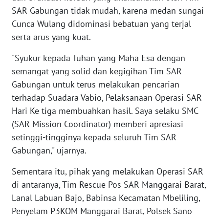
SAR Gabungan tidak mudah, karena medan sungai
Cunca Wulang didominasi bebatuan yang terjal
WN
JATENG
serta arus yang kuat.
"Syukur kepada Tuhan yang Maha Esa dengan
WN
semangat yang solid dan kegigihan Tim SAR
NUSANTARA
Gabungan untuk terus melakukan pencarian
terhadap Suadara Vabio, Pelaksanaan Operasi SAR
WN
JOGJA
Hari Ke tiga membuahkan hasil. Saya selaku SMC
(SAR Mission Coordinator) memberi apresiasi
WN
setinggi-tingginya kepada seluruh Tim SAR
JATIM
Gabungan," ujarnya.
WN
Sementara itu, pihak yang melakukan Operasi SAR
BALI
di antaranya, Tim Rescue Pos SAR Manggarai Barat,
Lanal Labuan Bajo, Babinsa Kecamatan Mbeliling,
WN
Penyelam P3KOM Manggarai Barat, Polsek Sano
KALBAR