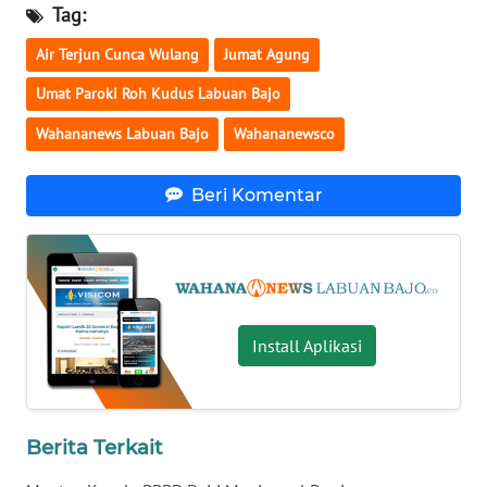
KELISTRIKAN
Tag:
Air Terjun Cunca Wulang
Jumat Agung
WALINKI
ID
Umat Paroki Roh Kudus Labuan Bajo
Wahananews Labuan Bajo
Wahananewsco
MAWAKA
ID
Beri Komentar
MARTABAT
NET
PLN
WATCH
Install Aplikasi
MKLI
Berita Terkait
LPKKI