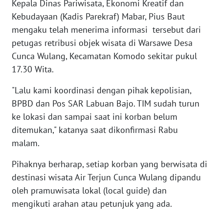
MADURA
Kepala Dinas Pariwisata, Ekonomi Kreatif dan
Kebudayaan (Kadis Parekraf) Mabar, Pius Baut
WN
mengaku telah menerima informasi tersebut dari
SURABAYA
petugas retribusi objek wisata di Warsawe Desa
Cunca Wulang, Kecamatan Komodo sekitar pukul
WN
17.30 Wita.
NATUNA
"Lalu kami koordinasi dengan pihak kepolisian,
WN
BPBD dan Pos SAR Labuan Bajo. TIM sudah turun
BINTAN
ke lokasi dan sampai saat ini korban belum
ditemukan," katanya saat dikonfirmasi Rabu
WN
malam.
MANDALIKA
Pihaknya berharap, setiap korban yang berwisata di
WN
destinasi wisata Air Terjun Cunca Wulang dipandu
LIKUPANG
oleh pramuwisata lokal (local guide) dan
mengikuti arahan atau petunjuk yang ada.
WN
LABUANBAJO