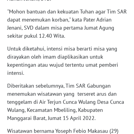
BARAT
"Mohon bantuan dan kekuatan Tuhan agar Tim SAR
WN
dapat menemukan korban," kata Pater Adrian
RIAU
Jenani, SVD dalam misa pertama Jumat Agung
sekitar pukul 12.40 Wita.
WN
SERAMBI
Untuk diketahui, intensi misa berarti misa yang
dirayakan oleh imam diaplikasikan untuk
WN
kepentingan atau wujud tertentu umat pemberi
JAMBI
intensi.
WN
Diberitakan sebelumnya, Tim SAR Gabungan
SULTRA
menemukan wisatawan yang terseret arus dan
tenggelam di Air Terjun Cunca Wulang Desa Cunca
WN
Wulang, Kecamatan Mbeliling, Kabupaten
NTB
Manggarai Barat, Jumat 15 April 2022.
WN
Wisatawan bernama Yoseph Febio Makasau (29)