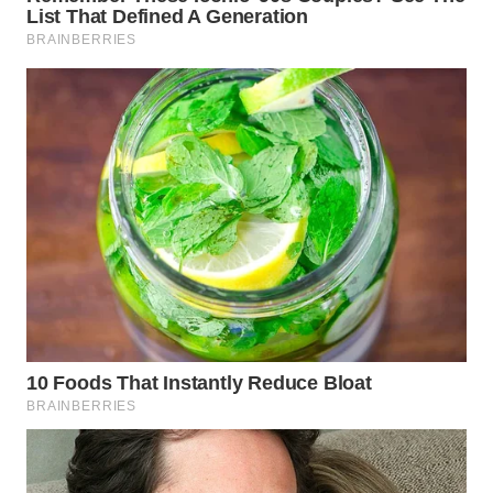
KRT
NEWS
KARING
NEWS
JURNAL
MARITIM
HUMBANG
NEWS
GARONGGANG
NEWS
FISUELRI
ID