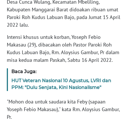
Desa Cunca Wulang, Kecamatan Mbeliling,
MEDIA
Kabupaten Manggarai Barat didoakan ribuan umat
SIBER
Paroki Roh Kudus Labuan Bajo, pada Jumat 15 April
2022 lalu.
REDAKSI
Intensi khusus untuk korban, Yoseph Febio
KARIR
Makasau (29), dibacakan oleh Pastor Paroki Roh
Kudus Labuan Bajo, Rm. Aloysius Gambur, Pr dalam
DISCLAIMER
misa kedua malam Paskah, Sabtu 16 April 2022.
Wahana
Baca Juga:
News
HUT Veteran Nasional 10 Agustus, LVRI dan
Regional
PPM: "Dulu Senjata, Kini Nasionalisme"
WN
"Mohon doa untuk saudara kita Feby (sapaan
SUMUT
Yoseph Febio Makasau)," kata Rm. Aloysius Gambur,
Pr.
WN
JAKARTA