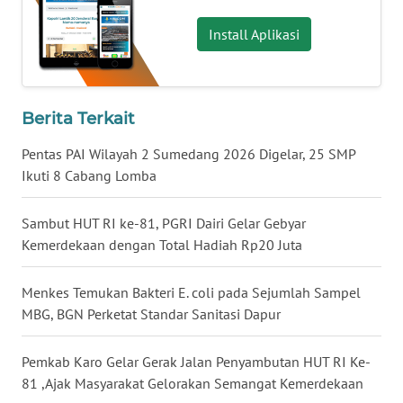
Install Aplikasi
WN
JATENG
WN
Berita Terkait
NUSANTARA
Pentas PAI Wilayah 2 Sumedang 2026 Digelar, 25 SMP
Ikuti 8 Cabang Lomba
WN
JOGJA
Sambut HUT RI ke-81, PGRI Dairi Gelar Gebyar
Kemerdekaan dengan Total Hadiah Rp20 Juta
WN
JATIM
Menkes Temukan Bakteri E. coli pada Sejumlah Sampel
WN
MBG, BGN Perketat Standar Sanitasi Dapur
BALI
Pemkab Karo Gelar Gerak Jalan Penyambutan HUT RI Ke-
WN
81 ,Ajak Masyarakat Gelorakan Semangat Kemerdekaan
KALBAR