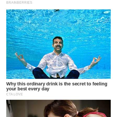
WN
SULUT
WN
MALUKU
WN
MALUT
WN
DAIRI
WN
DANAU
TOBA
WN