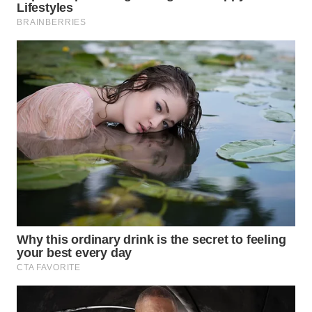
WN
PADANG
LAWAS
WN
SUMEDANG
WN
CIANJUR
WN
KEPULAUAN
SERIBU
WN
TANGERANG
WN
BINJAI