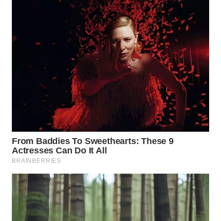
WN
BORNEO
Wahana
Media
Group
WAHANA
NEWS
WAHANA
TANI
WAHANA
ADVOKAT
WAHANA