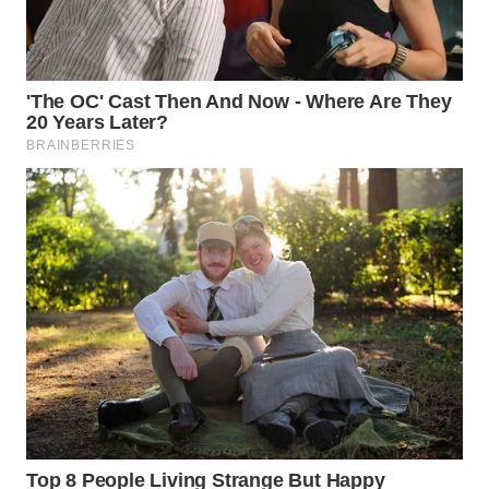
KARAWANG
WN
BEKASI
WN
BOGOR
WN
DEPOK
WN
TAPANULI
UTARA
WN
SAMOSIR