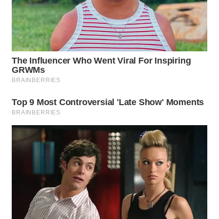
WN
LABUHANBATU
WN
TAPANULI
TENGAH
WN DELI
SERDANG
WN
TEBING
TINGGI
WN
PAKPAK
WN