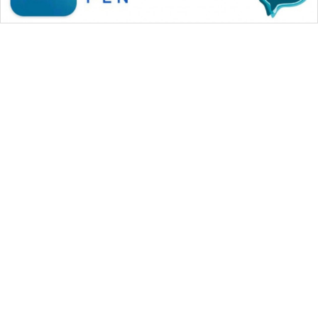
WAHANA MEDIA GROUP
|
|
|
WAHANA NEWS co
WAHANA TANI
WAHANA ADVOKAT
|
|
WAHANA INFRASTRUKTUR
WAHANA KONSUMEN
|
|
|
WAHANA LISTRIK
WAHANA TRAVEL
WAHANA TV
|
|
|
WAHANANEWS id
WAHANANEWS CO ID
WAHANANEWS NET
|
|
|
WAHANA SPORT ID
Wahana UMKM
Wahana Seleb
|
|
|
Wahana Persona
Wahana Otomotif
Wahana Health
|
Wahana Desa Wisata
Lapak Wahana