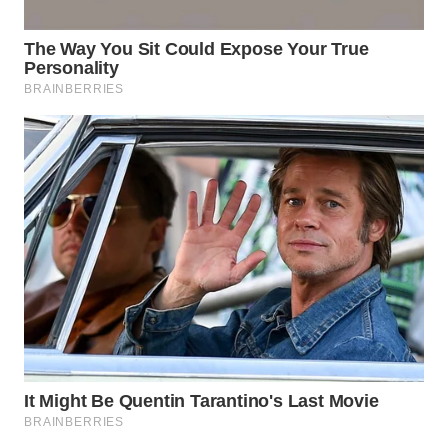
MADURA
WN
SURABAYA
WN
NATUNA
WN
BINTAN
WN
MANDALIKA
WN
LIKUPANG
WN
LABUANBAJO