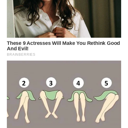
WN
PURWAKARTA
WN
PRIANGAN
TIMUR
WN
SEMARANG
WN
SOLO
WN
BOROBUDUR
WN