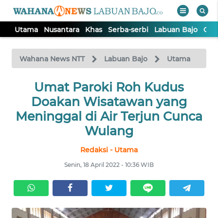
Utama
Nusantara
Khas
Serba-serbi
Labuan Bajo
Opi
WAHANA
Tutup
TV
Wahana News NTT
Labuan Bajo
Utama
Umat Paroki Roh Kudus
UTAMA
Doakan Wisatawan yang
NUSANTARA
Meninggal di Air Terjun Cunca
Wulang
KHAS
Redaksi - Utama
Senin, 18 April 2022 - 10:36 WIB
SERBA-
SERBI
LABUAN
BAJO