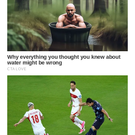
INFRASTRUKTUR
WAHANA
KONSUMEN
WAHANA
LISTRIK
WAHANA
TRAVEL
WAHANA
TV
WAHANANEWS
ID
WAHANANEWS
CO ID