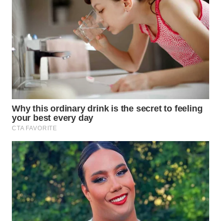
NIAS
WN
LANGKAT
WN
TAPANULI
SELATAN
WN
TANJUNG
LESUNG
WN
KARO
WN
SIMALUNGUN