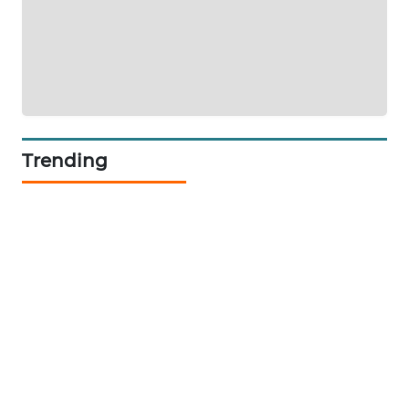
NEWS
SIDIKALANG
NEWS
SIBARAGAS
NEWS
Trending
METRO
SIANTAR
NEWS
METRO
MEDAN
NEWS
METRO
JAKARTA
NEWS