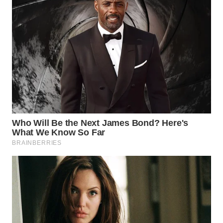
WN
CIREBON
WN
INDRAMAYU
WN
KUNINGAN
WN
MAJALENGKA
WN
SUBANG
WN
SUKABUMI