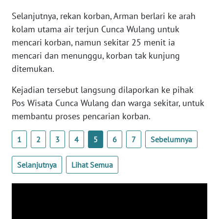
BARAT
Selanjutnya, rekan korban, Arman berlari ke arah
kolam utama air terjun Cunca Wulang untuk
WN
RIAU
mencari korban, namun sekitar 25 menit ia
mencari dan menunggu, korban tak kunjung
WN
ditemukan.
SERAMBI
Kejadian tersebut langsung dilaporkan ke pihak
WN
Pos Wisata Cunca Wulang dan warga sekitar, untuk
JAMBI
membantu proses pencarian korban.
WN
1
2
3
4
5
6
7
Sebelumnya
SULTRA
Selanjutnya
Lihat Semua
WN
NTB
WN