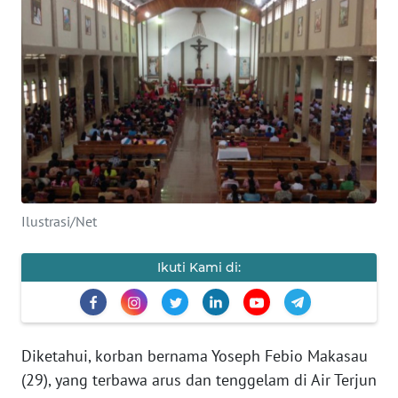
OPINI
Informasi
INDEKS
BERITA
KONTAK
KAMI
Ilustrasi/Net
INFO
Ikuti Kami di:
IKLAN
TENTANG
KAMI
Diketahui, korban bernama Yoseph Febio Makasau
(29), yang terbawa arus dan tenggelam di Air Terjun
PEDOMAN