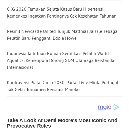
CKG 2026 Temukan Sejuta Kasus Baru Hipertensi,
WN
Kemenkes Ingatkan Pentingnya Cek Kesehatan Tahunan
KALTENG
Resmi! Newcastle United Tunjuk Matthias Jaissle sebagai
WN
Pelatih Baru Pengganti Eddie Howe
KALTARA
Indonesia Jadi Tuan Rumah Sertifikasi Pelatih World
WN
Aquatics, Kemenpora Dorong SDM Olahraga Berstandar
KALSEL
Internasional
WN
Kontroversi Piala Dunia 2030, Partai Livre Minta Portugal
KALTIM
Tak Gelar Turnamen Bersama Maroko
WN
SULSEL
WN
GORONTALO