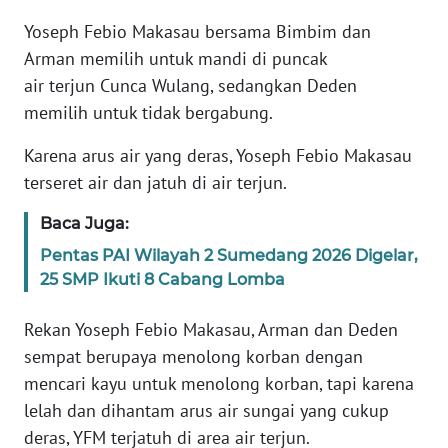
Yoseph Febio Makasau bersama Bimbim dan
WN
Arman memilih untuk mandi di puncak
JABAR
air terjun Cunca Wulang, sedangkan Deden
memilih untuk tidak bergabung.
WN
BANTEN
Karena arus air yang deras, Yoseph Febio Makasau
terseret air dan jatuh di air terjun.
WN
NTT
Baca Juga:
Pentas PAI Wilayah 2 Sumedang 2026 Digelar,
WN
25 SMP Ikuti 8 Cabang Lomba
KEPRI
Rekan Yoseph Febio Makasau, Arman dan Deden
WN
sempat berupaya menolong korban dengan
PAPUA
mencari kayu untuk menolong korban, tapi karena
lelah dan dihantam arus air sungai yang cukup
WN
PAPUA
deras, YFM terjatuh di area air terjun.