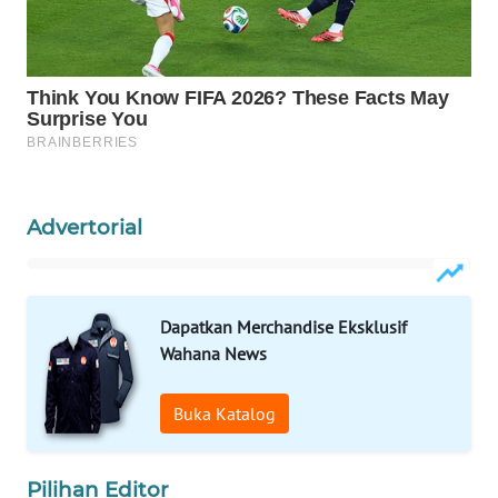
WAHANANEWS
NET
WAHANA
SPORT
WAHANA
Advertorial
UMKM
WAHANA
Dapatkan Merchandise Eksklusif
SELEB
Wahana News
WAHANA
PERSONA
Buka Katalog
WAHANA
Pilihan Editor
OTOMOTIF