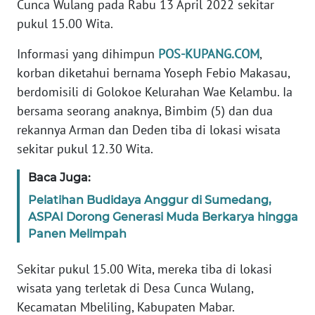
Cunca Wulang pada Rabu 13 April 2022 sekitar
MEDIA
pukul 15.00 Wita.
SIBER
Informasi yang dihimpun
POS-KUPANG.COM
,
REDAKSI
korban diketahui bernama Yoseph Febio Makasau,
berdomisili di Golokoe Kelurahan Wae Kelambu. Ia
KARIR
bersama seorang anaknya, Bimbim (5) dan dua
rekannya Arman dan Deden tiba di lokasi wisata
DISCLAIMER
sekitar pukul 12.30 Wita.
Wahana
Baca Juga:
News
Pelatihan Budidaya Anggur di Sumedang,
Regional
ASPAI Dorong Generasi Muda Berkarya hingga
Panen Melimpah
WN
SUMUT
Sekitar pukul 15.00 Wita, mereka tiba di lokasi
wisata yang terletak di Desa Cunca Wulang,
WN
Kecamatan Mbeliling, Kabupaten Mabar.
JAKARTA