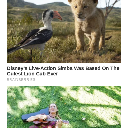
WAHANA
HEALTH
WAHANA
DESA
WISATA
LAPAK
WAHANA
Wahana
Network
KONSUMEN
LISTRIK
MASYARAKAT