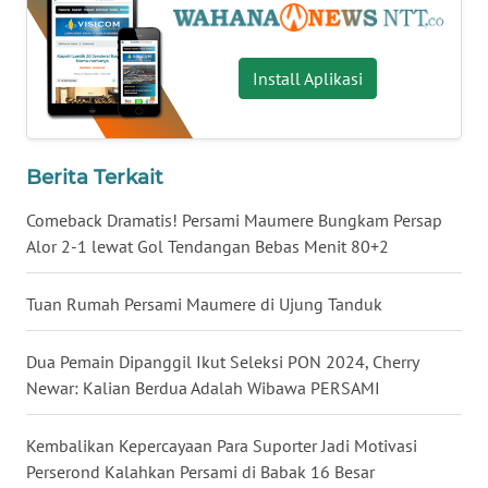
WN
Install Aplikasi
KALTENG
WN
KALTARA
Berita Terkait
WN
Comeback Dramatis! Persami Maumere Bungkam Persap
KALSEL
Alor 2-1 lewat Gol Tendangan Bebas Menit 80+2
WN
Tuan Rumah Persami Maumere di Ujung Tanduk
KALTIM
Dua Pemain Dipanggil Ikut Seleksi PON 2024, Cherry
WN
Newar: Kalian Berdua Adalah Wibawa PERSAMI
SULSEL
Kembalikan Kepercayaan Para Suporter Jadi Motivasi
WN
Perserond Kalahkan Persami di Babak 16 Besar
GORONTALO