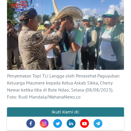
BAJO
OPINI
Informasi
INDEKS
BERITA
KONTAK
KAMI
Penyematan Topi Ti,i Langga oleh Penasehat Paguyuban
Keluarga Maumere kepada Ketua Askab Sikka, Cherry
INFO
Newar ketika tiba di Rote Ndao, Selasa (08/08/2023).
IKLAN
Foto: Rudi Mandala/WahanaNews.co
TENTANG
Ikuti Kami di:
KAMI