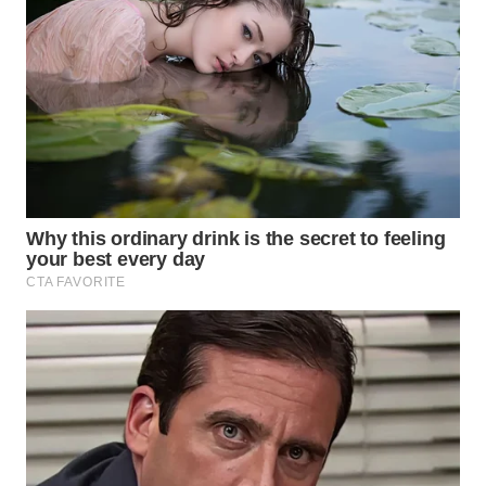
NIAS
WN
LANGKAT
WN
TAPANULI
SELATAN
WN
TANJUNG
LESUNG
WN
KARO
WN
SIMALUNGUN