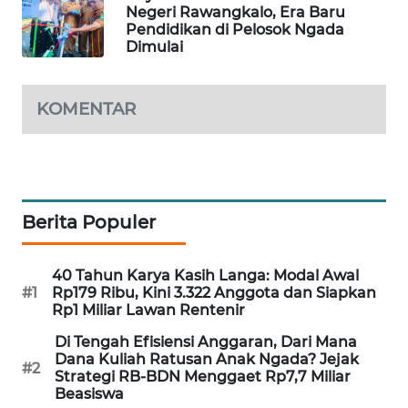
Negeri Rawangkalo, Era Baru
Pendidikan di Pelosok Ngada
KRT
Dimulai
NEWS
KARING
KOMENTAR
NEWS
JURNAL
MARITIM
Berita Populer
HUMBANG
NEWS
40 Tahun Karya Kasih Langa: Modal Awal
#1
Rp179 Ribu, Kini 3.322 Anggota dan Siapkan
GARONGGANG
Rp1 Miliar Lawan Rentenir
NEWS
Di Tengah Efisiensi Anggaran, Dari Mana
Dana Kuliah Ratusan Anak Ngada? Jejak
#2
FISUELRI
Strategi RB-BDN Menggaet Rp7,7 Miliar
Beasiswa
ID