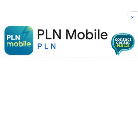
X
WAHANA MEDIA GROUP
|
|
|