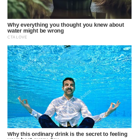
INFRASTRUKTUR
WAHANA
KONSUMEN
WAHANA
LISTRIK
WAHANA
TRAVEL
WAHANA
TV
WAHANANEWS
ID
WAHANANEWS