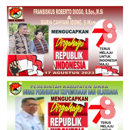
PEDOMAN
MEDIA
SIBER
REDAKSI
KARIR
DISCLAIMER
Wahana
News
Regional
WN
SUMUT
WN
JAKARTA