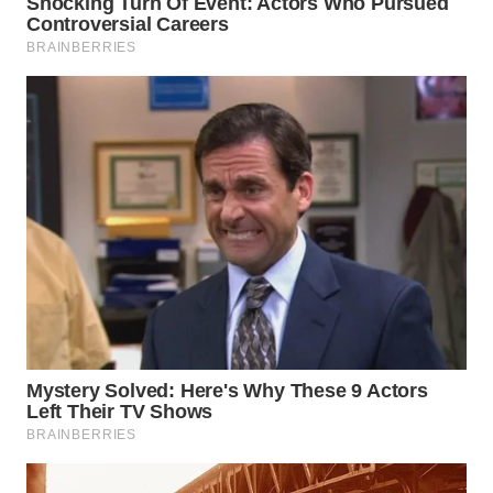
KARAWANG
WN
BEKASI
WN
BOGOR
WN
DEPOK
WN
TAPANULI
UTARA
WN
SAMOSIR