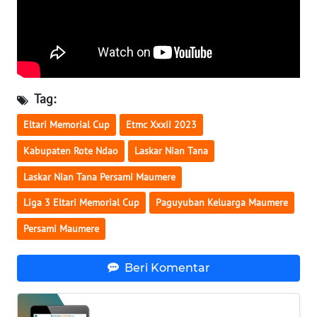
LAMPUNG
WN
JATENG
WN
Tag:
NUSANTARA
Eltari Memorial Cup
Etmc Xxxii 2023
WN
Kabupaten Rote Ndao
Laskar Nian Tana
JOGJA
Laskar Nian Tana Persami Maumere
WN
Liga 3 Eltari Memorial Cup
Paguyuban Keluarga Maumere
JATIM
Persami Maumere
WN
BALI
Beri Komentar
WN
KALBAR