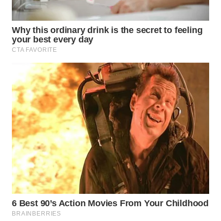
WN
PURWAKARTA
WN
PRIANGAN
TIMUR
WN
SEMARANG
WN
SOLO
WN
BOROBUDUR
WN