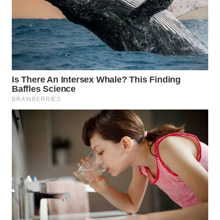
WN
CIREBON
WN
INDRAMAYU
WN
KUNINGAN
WN
MAJALENGKA
WN
SUBANG
WN
SUKABUMI