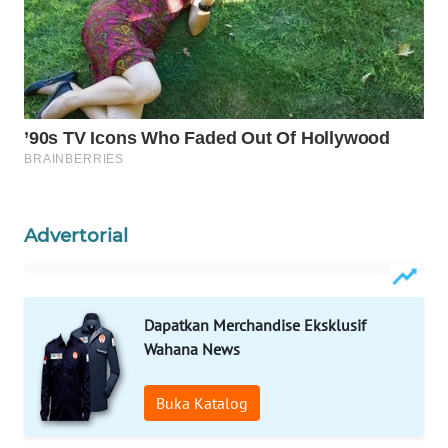
KELISTRIKAN
WALINKI
ID
MAWAKA
ID
MARTABAT
Advertorial
NET
PLN
WATCH
Dapatkan Merchandise Eksklusif
Wahana News
MKLI
Buka Katalog
LPKKI