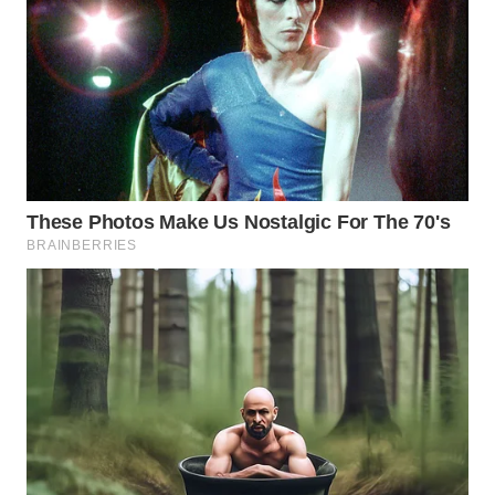
LABUANBAJO
WN
BORNEO
Wahana
Media
Group
WAHANA
NEWS
WAHANA
TANI
WAHANA
ADVOKAT
WAHANA