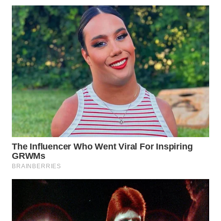
MADURA
WN
SURABAYA
WN
NATUNA
WN
BINTAN
WN
MANDALIKA
WN
LIKUPANG
WN