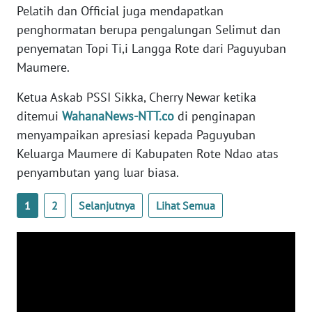
SULTENG
Pelatih dan Official juga mendapatkan
penghormatan berupa pengalungan Selimut dan
WN
penyematan Topi Ti,i Langga Rote dari Paguyuban
SULBAR
Maumere.
WN
Ketua Askab PSSI Sikka, Cherry Newar ketika
BABEL
ditemui
WahanaNews-NTT.co
di penginapan
menyampaikan apresiasi kepada Paguyuban
WN
Keluarga Maumere di Kabupaten Rote Ndao atas
SUMBAR
penyambutan yang luar biasa.
WN
1
2
Selanjutnya
Lihat Semua
SUMSEL
WN
BENGKULU
WN