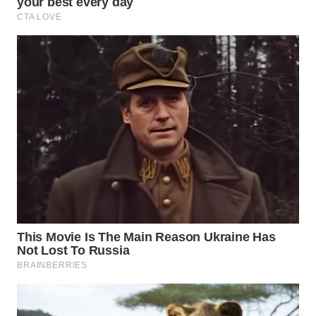
CO ID
WAHANANEWS
NET
WAHANA
SPORT
WAHANA
UMKM
WAHANA
SELEB
WAHANA
PERSONA
WAHANA
OTOMOTIF