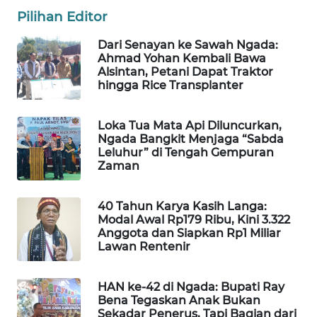
LKKI
Pilihan Editor
Dari Senayan ke Sawah Ngada:
KOPEKLIN
Ahmad Yohan Kembali Bawa
Alsintan, Petani Dapat Traktor
hingga Rice Transplanter
PORTAL
KONSUMEN
Loka Tua Mata Api Diluncurkan,
Ngada Bangkit Menjaga “Sabda
FORWAMKI
Leluhur” di Tengah Gempuran
Zaman
ALPERKLINAS
40 Tahun Karya Kasih Langa:
FORJASIDA
Modal Awal Rp179 Ribu, Kini 3.322
Anggota dan Siapkan Rp1 Miliar
Lawan Rentenir
TAMBANG
NEWS
HAN ke-42 di Ngada: Bupati Ray
Bena Tegaskan Anak Bukan
SITUNGIR
Sekadar Penerus, Tapi Bagian dari