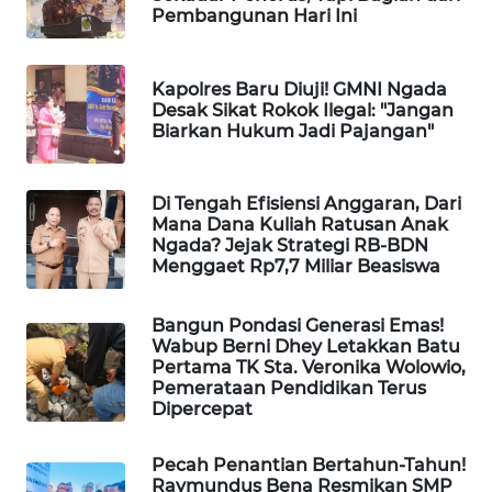
NEWS
Pembangunan Hari Ini
SIDIKALANG
NEWS
Kapolres Baru Diuji! GMNI Ngada
Desak Sikat Rokok Ilegal: "Jangan
Biarkan Hukum Jadi Pajangan"
SIBARAGAS
NEWS
Di Tengah Efisiensi Anggaran, Dari
Mana Dana Kuliah Ratusan Anak
METRO
Ngada? Jejak Strategi RB-BDN
SIANTAR
Menggaet Rp7,7 Miliar Beasiswa
NEWS
Bangun Pondasi Generasi Emas!
METRO
Wabup Berni Dhey Letakkan Batu
MEDAN
Pertama TK Sta. Veronika Wolowio,
NEWS
Pemerataan Pendidikan Terus
Dipercepat
METRO
JAKARTA
Pecah Penantian Bertahun-Tahun!
NEWS
Raymundus Bena Resmikan SMP