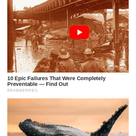
WN
PADANG
LAWAS
WN
SUMEDANG
WN
CIANJUR
WN
KEPULAUAN
SERIBU
WN
TANGERANG
WN
BINJAI