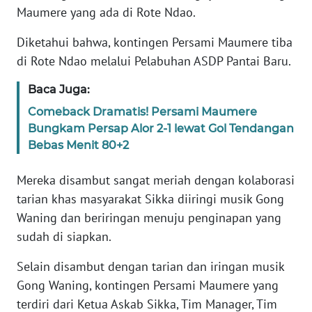
BARAT
Maumere yang ada di Rote Ndao.
Diketahui bahwa, kontingen Persami Maumere tiba
WN
RIAU
di Rote Ndao melalui Pelabuhan ASDP Pantai Baru.
Baca Juga:
WN
SERAMBI
Comeback Dramatis! Persami Maumere
Bungkam Persap Alor 2-1 lewat Gol Tendangan
Bebas Menit 80+2
WN
JAMBI
Mereka disambut sangat meriah dengan kolaborasi
tarian khas masyarakat Sikka diiringi musik Gong
WN
SULTRA
Waning dan beriringan menuju penginapan yang
sudah di siapkan.
WN
Selain disambut dengan tarian dan iringan musik
NTB
Gong Waning, kontingen Persami Maumere yang
WN
terdiri dari Ketua Askab Sikka, Tim Manager, Tim