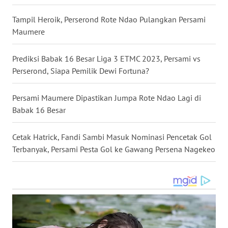
Tampil Heroik, Perserond Rote Ndao Pulangkan Persami
WN
Maumere
SULUT
Prediksi Babak 16 Besar Liga 3 ETMC 2023, Persami vs
WN
Perserond, Siapa Pemilik Dewi Fortuna?
MALUKU
Persami Maumere Dipastikan Jumpa Rote Ndao Lagi di
WN
Babak 16 Besar
MALUT
Cetak Hatrick, Fandi Sambi Masuk Nominasi Pencetak Gol
WN
DAIRI
Terbanyak, Persami Pesta Gol ke Gawang Persena Nagekeo
WN
DANAU
TOBA
WN