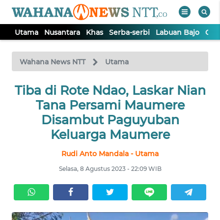
Utama
Nusantara
Khas
Serba-serbi
Labuan Bajo
Opi
WAHANA
Tutup
TV
Wahana News NTT
Utama
Tiba di Rote Ndao, Laskar Nian
UTAMA
Tana Persami Maumere
NUSANTARA
Disambut Paguyuban
Keluarga Maumere
KHAS
Rudi Anto Mandala - Utama
Selasa, 8 Agustus 2023 - 22:09 WIB
SERBA-
SERBI
LABUAN