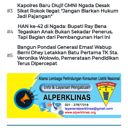
Kapolres Baru Diuji! GMNI Ngada Desak
#3
Sikat Rokok Ilegal: "Jangan Biarkan Hukum
ENERGI
Jadi Pajangan"
NEWS
HAN ke-42 di Ngada: Bupati Ray Bena
#4
Tegaskan Anak Bukan Sekadar Penerus,
CILEUNGSI
Tapi Bagian dari Pembangunan Hari Ini
NEWS
Bangun Pondasi Generasi Emas! Wabup
Berni Dhey Letakkan Batu Pertama TK Sta.
BERKAT
#5
Veronika Wolowio, Pemerataan Pendidikan
NEWS
Terus Dipercepat
BERAMPU
NEWS
ANUGERAH
NEWS
AKHLAK
ID