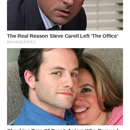
WN
LABUHANBATU
WN
TAPANULI
TENGAH
WN DELI
SERDANG
WN
TEBING
TINGGI
WN
PAKPAK
WN