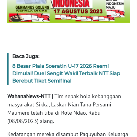
WN
JABAR
WN
BANTEN
Baca Juga:
WN
NTT
8 Besar Piala Soeratin U-17 2026 Resmi
Dimulai! Duel Sengit Wakil Terbaik NTT Siap
Berebut Tiket Semifinal
WN
KEPRI
WahanaNews-NTT |
Tim sepak bola kebanggaan
masyarakat Sikka, Laskar Nian Tana Persami
WN
PAPUA
Maumere telah tiba di Rote Ndao, Rabu
(08/08/2023) siang.
WN
Kedatangan mereka disambut Paguyuban Keluarga
PAPUA