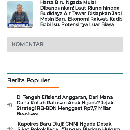
Harta Biru Ngada Mulai
Dibangunkan! Laut Riung hingga
KRT
Budidaya Air Tawar Disiapkan Jadi
NEWS
Mesin Baru Ekonomi Rakyat, Kadis
Bobi Isu: Potensinya Luar Biasa
KARING
NEWS
KOMENTAR
JURNAL
MARITIM
HUMBANG
Berita Populer
NEWS
Di Tengah Efisiensi Anggaran, Dari Mana
GARONGGANG
Dana Kuliah Ratusan Anak Ngada? Jejak
NEWS
#1
Strategi RB-BDN Menggaet Rp7,7 Miliar
Beasiswa
FISUELRI
Kapolres Baru Diuji! GMNI Ngada Desak
ID
#2
Sikat Rokok Ilegal: "Jangan Biarkan Hukum