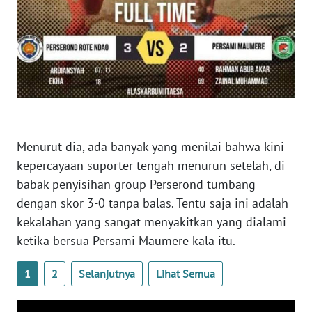
LAMPUNG
WN
JATENG
WN
NUSANTARA
WN
Menurut dia, ada banyak yang menilai bahwa kini
JOGJA
kepercayaan suporter tengah menurun setelah, di
babak penyisihan group Perserond tumbang
WN
dengan skor 3-0 tanpa balas. Tentu saja ini adalah
JATIM
kekalahan yang sangat menyakitkan yang dialami
ketika bersua Persami Maumere kala itu.
WN
BALI
1
2
Selanjutnya
Lihat Semua
WN
KALBAR