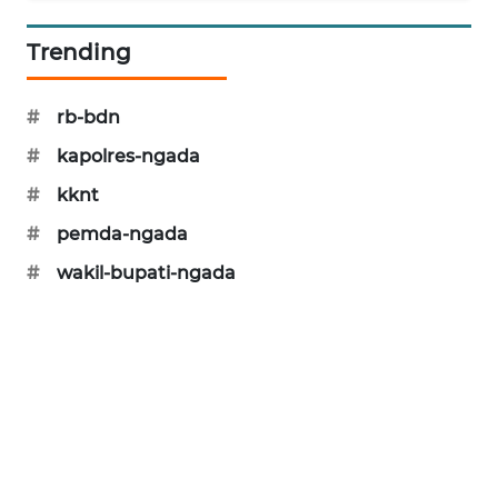
PERAPKI
Trending
NEWS
#
rb-bdn
SONYA
ASA
#
kapolres-ngada
NEWS
#
kknt
#
pemda-ngada
#
wakil-bupati-ngada