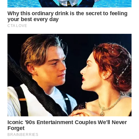
WN
PURWAKARTA
WN
PRIANGAN
TIMUR
WN
SEMARANG
WN
SOLO
WN
BOROBUDUR
WN