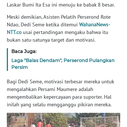
BARAT
Laskar Bumi Ita Esa ini menuju ke babak 8 besar.
Meski demikian, Asisten Pelatih Perserond Rote
WN
Ndao, Dedi Seme ketika ditemui
WahanaNews-
RIAU
NTT.co
usai pertandingan mengaku bahwa itu
WN
bukan satu-satunya target dan motivasi.
SERAMBI
Baca Juga:
WN
Laga "Balas Dendam", Perserond Pulangkan
JAMBI
Persim
Bagi Dedi Seme, motivasi terbesar mereka untuk
WN
SULTRA
mengalahkan Persami Maumere adalah
mengembalikan kepercayaan para suporter. Hal
WN
inilah yang selalu mengganggu pikiran mereka.
NTB
WN