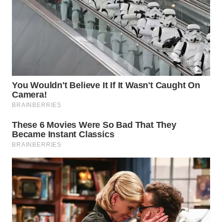
KARAWANG
WN
BEKASI
WN
BOGOR
WN
DEPOK
WN
TAPANULI
UTARA
WN
SAMOSIR