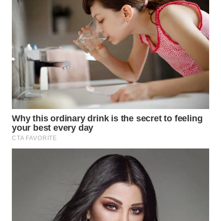
WAHANA
HEALTH
WAHANA
DESA
WISATA
LAPAK
WAHANA
Wahana
Network
KONSUMEN
LISTRIK
MASYARAKAT