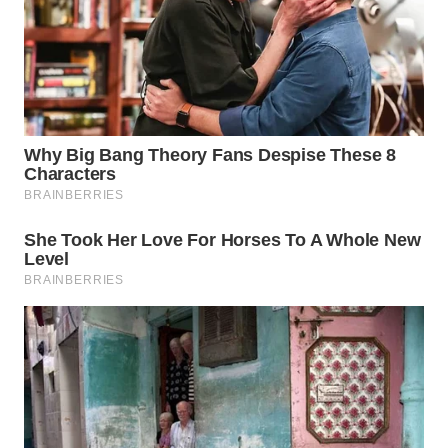
WN
PADANG
LAWAS
WN
SUMEDANG
WN
CIANJUR
WN
KEPULAUAN
SERIBU
WN
TANGERANG
WN
BINJAI