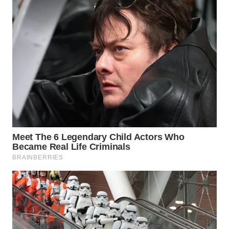
WN
LABUHANBATU
WN
TAPANULI
TENGAH
WN DELI
SERDANG
WN
TEBING
TINGGI
WN
PAKPAK
WN