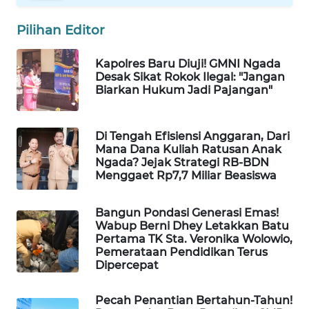
LKKI
Pilihan Editor
KOPEKLIN
Kapolres Baru Diuji! GMNI Ngada
Desak Sikat Rokok Ilegal: "Jangan
PORTAL
Biarkan Hukum Jadi Pajangan"
KONSUMEN
Di Tengah Efisiensi Anggaran, Dari
FORWAMKI
Mana Dana Kuliah Ratusan Anak
Ngada? Jejak Strategi RB-BDN
ALPERKLINAS
Menggaet Rp7,7 Miliar Beasiswa
FORJASIDA
Bangun Pondasi Generasi Emas!
Wabup Berni Dhey Letakkan Batu
Pertama TK Sta. Veronika Wolowio,
TAMBANG
Pemerataan Pendidikan Terus
NEWS
Dipercepat
SITUNGIR
Pecah Penantian Bertahun-Tahun!