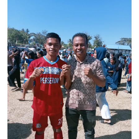
BAJO
OPINI
Informasi
INDEKS
BERITA
KONTAK
KAMI
INFO
IKLAN
TENTANG
KAMI