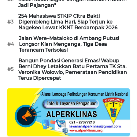
Jadi Pajangan"
ENERGI
254 Mahasiswa STKIP Citra Bakti
NEWS
#3
Digembleng Lima Hari, Siap Terjun ke
Nagekeo Lewat KKNT Berdampak 2026
CILEUNGSI
Jalan Were–Mataloko di Ambang Putus!
NEWS
#4
Longsor Kian Menganga, Tiga Desa
Terancam Terisolasi
BERKAT
Bangun Pondasi Generasi Emas! Wabup
NEWS
Berni Dhey Letakkan Batu Pertama TK Sta.
#5
Veronika Wolowio, Pemerataan Pendidikan
Terus Dipercepat
BERAMPU
NEWS
ANUGERAH
NEWS
AKHLAK
ID