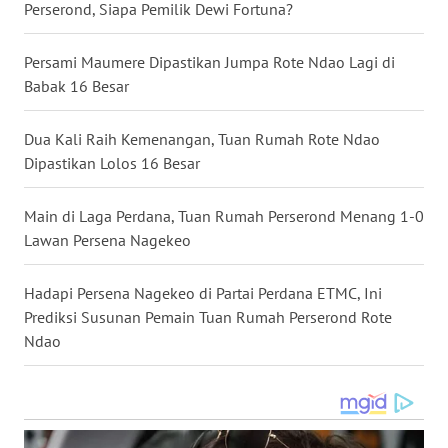
Perserond, Siapa Pemilik Dewi Fortuna?
NIAS
Persami Maumere Dipastikan Jumpa Rote Ndao Lagi di
WN
Babak 16 Besar
LANGKAT
Dua Kali Raih Kemenangan, Tuan Rumah Rote Ndao
WN
TAPANULI
Dipastikan Lolos 16 Besar
SELATAN
Main di Laga Perdana, Tuan Rumah Perserond Menang 1-0
WN
Lawan Persena Nagekeo
TANJUNG
LESUNG
Hadapi Persena Nagekeo di Partai Perdana ETMC, Ini
Prediksi Susunan Pemain Tuan Rumah Perserond Rote
WN
Ndao
KARO
WN
SIMALUNGUN