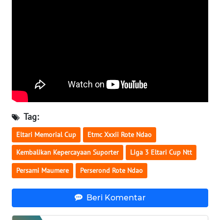
WN
KALTENG
WN
KALTARA
WN
KALSEL
Tag:
Eltari Memorial Cup
Etmc Xxxii Rote Ndao
WN
KALTIM
Kembalikan Kepercayaan Suporter
Liga 3 Eltari Cup Ntt
Persami Maumere
Perserond Rote Ndao
WN
SULSEL
Beri Komentar
WN
GORONTALO