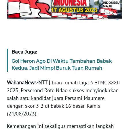
WN
JABAR
WN
BANTEN
Baca Juga:
WN
Gol Heron Ago Di Waktu Tambahan Babak
NTT
Kedua, Jadi Mimpi Buruk Tuan Rumah
WN
WahanaNews-NTT |
Tuan rumah Liga 3 ETMC XXXII
KEPRI
2023, Perserond Rote Ndao sukses menyingkirkan
salah satu kandidat juara Persami Maumere
WN
PAPUA
dengan skor 3-2 di babak 16 besar, Kamis
(24/08/2023).
WN
Kemenangan ini sekaligus memastikan langkah
PAPUA