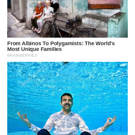
WN
CIREBON
WN
INDRAMAYU
WN
KUNINGAN
WN
MAJALENGKA
WN
SUBANG
WN
SUKABUMI