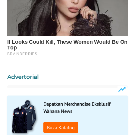
KELISTRIKAN
WALINKI
ID
MAWAKA
ID
MARTABAT
NET
Advertorial
PLN
WATCH
Dapatkan Merchandise Eksklusif
MKLI
Wahana News
LPKKI
Buka Katalog