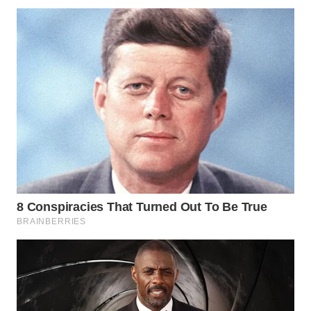
MADURA
WN
SURABAYA
WN
NATUNA
WN
BINTAN
WN
MANDALIKA
WN
LIKUPANG
WN