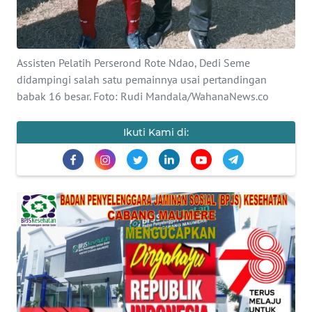
PEDOMAN
MEDIA
SIBER
Assisten Pelatih Perserond Rote Ndao, Dedi Seme
REDAKSI
didampingi salah satu pemainnya usai pertandingan
babak 16 besar. Foto: Rudi Mandala/WahanaNews.co
KARIR
Ikuti Kami di:
DISCLAIMER
Wahana
News
Regional
WN
SUMUT
WN
JAKARTA