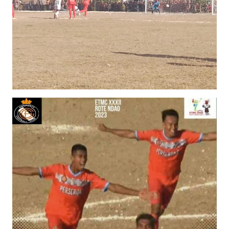
SULTENG
WN
SULBAR
WN
BABEL
WN
SUMBAR
WN
SUMSEL
WN
BENGKULU
WN