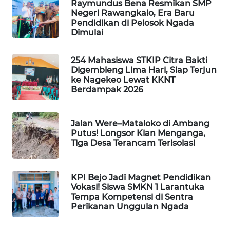
NEWS
Raymundus Bena Resmikan SMP
Negeri Rawangkalo, Era Baru
Pendidikan di Pelosok Ngada
SIDIKALANG
Dimulai
NEWS
254 Mahasiswa STKIP Citra Bakti
SIBARAGAS
Digembleng Lima Hari, Siap Terjun
NEWS
ke Nagekeo Lewat KKNT
Berdampak 2026
METRO
SIANTAR
Jalan Were–Mataloko di Ambang
NEWS
Putus! Longsor Kian Menganga,
Tiga Desa Terancam Terisolasi
METRO
MEDAN
NEWS
KPI Bejo Jadi Magnet Pendidikan
Vokasi! Siswa SMKN 1 Larantuka
Tempa Kompetensi di Sentra
METRO
Perikanan Unggulan Ngada
JAKARTA
NEWS