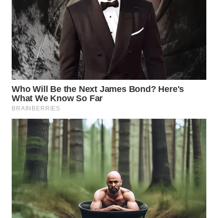
LABUANBAJO
WN
BORNEO
Wahana
Media
Group
WAHANA
NEWS
WAHANA
TANI
WAHANA
ADVOKAT
WAHANA