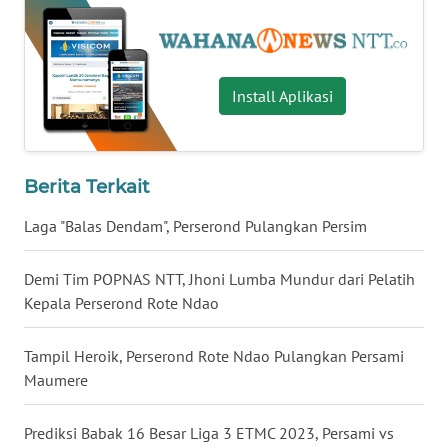
WN
SULUT
Install Aplikasi
WN
MALUKU
Berita Terkait
WN
MALUT
Laga "Balas Dendam", Perserond Pulangkan Persim
WN
Demi Tim POPNAS NTT, Jhoni Lumba Mundur dari Pelatih
DAIRI
Kepala Perserond Rote Ndao
WN
Tampil Heroik, Perserond Rote Ndao Pulangkan Persami
DANAU
Maumere
TOBA
Prediksi Babak 16 Besar Liga 3 ETMC 2023, Persami vs
WN