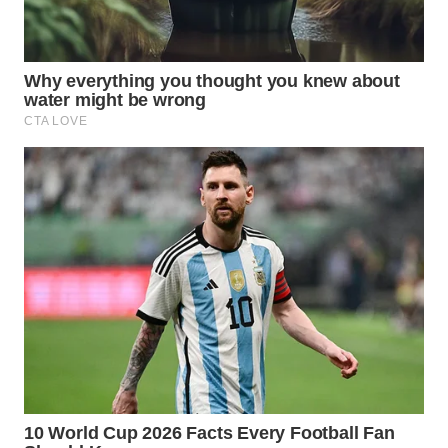
INFRASTRUKTUR
WAHANA
KONSUMEN
WAHANA
LISTRIK
WAHANA
TRAVEL
WAHANA
TV
WAHANANEWS
ID
WAHANANEWS