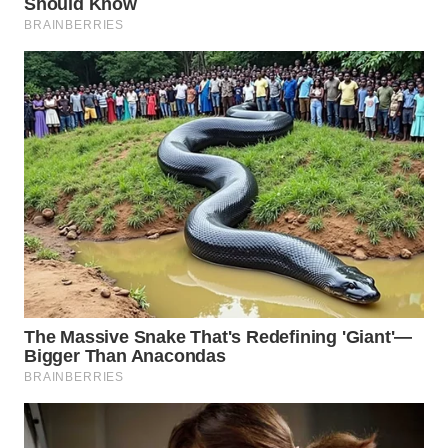
CO ID
WAHANANEWS
NET
WAHANA
SPORT
WAHANA
UMKM
WAHANA
SELEB
WAHANA
PERSONA
WAHANA
OTOMOTIF