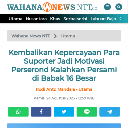
Utama
Nusantara
Khas
Serba-serbi
Labuan Bajo
Opi
WAHANA
Tutup
TV
Wahana News NTT
Utama
Kembalikan Kepercayaan Para
UTAMA
Suporter Jadi Motivasi
NUSANTARA
Perserond Kalahkan Persami
di Babak 16 Besar
KHAS
Rudi Anto Mandala - Utama
Kamis, 24 Agustus 2023 - 12:59 WIB
SERBA-
SERBI
LABUAN