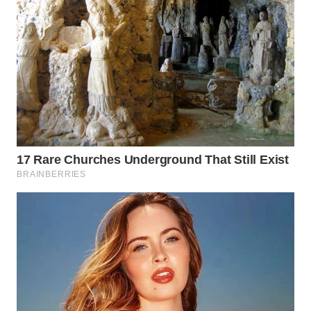
CO ID
WAHANANEWS
NET
WAHANA
SPORT
WAHANA
UMKM
WAHANA
SELEB
WAHANA
PERSONA
WAHANA
OTOMOTIF