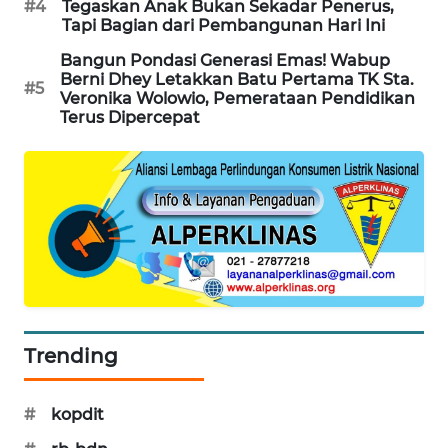
#4
Tegaskan Anak Bukan Sekadar Penerus,
Tapi Bagian dari Pembangunan Hari Ini
ENERGI
Bangun Pondasi Generasi Emas! Wabup
NEWS
Berni Dhey Letakkan Batu Pertama TK Sta.
#5
Veronika Wolowio, Pemerataan Pendidikan
CILEUNGSI
Terus Dipercepat
NEWS
BERKAT
NEWS
BERAMPU
NEWS
ANUGERAH
Trending
NEWS
AKHLAK
#
kopdit
ID