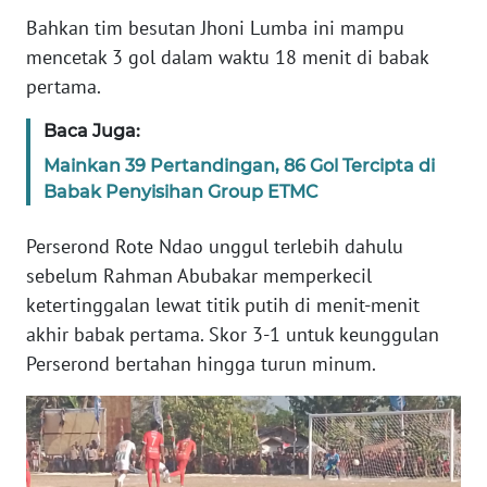
BARAT
Bahkan tim besutan Jhoni Lumba ini mampu
mencetak 3 gol dalam waktu 18 menit di babak
WN
pertama.
RIAU
Baca Juga:
WN
Mainkan 39 Pertandingan, 86 Gol Tercipta di
SERAMBI
Babak Penyisihan Group ETMC
WN
Perserond Rote Ndao unggul terlebih dahulu
JAMBI
sebelum Rahman Abubakar memperkecil
ketertinggalan lewat titik putih di menit-menit
WN
akhir babak pertama. Skor 3-1 untuk keunggulan
SULTRA
Perserond bertahan hingga turun minum.
WN
NTB
WN