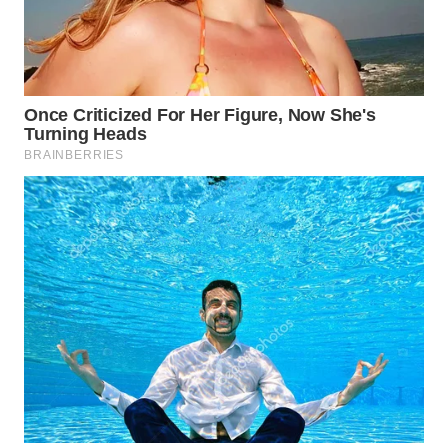
WAHANA
HEALTH
WAHANA
DESA
WISATA
LAPAK
WAHANA
Wahana
Network
KONSUMEN
LISTRIK
MASYARAKAT