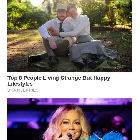
KARAWANG
WN
BEKASI
WN
BOGOR
WN
DEPOK
WN
TAPANULI
UTARA
WN
SAMOSIR