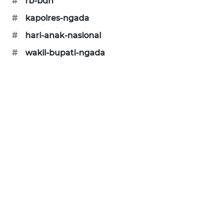
#
rb-bdn
PERAPKI
#
kapolres-ngada
NEWS
#
hari-anak-nasional
#
wakil-bupati-ngada
SONYA
ASA
NEWS