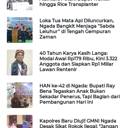
hingga Rice Transplanter
LKKI
Loka Tua Mata Api Diluncurkan,
KOPEKLIN
Ngada Bangkit Menjaga “Sabda
Leluhur” di Tengah Gempuran
PORTAL
Zaman
KONSUMEN
40 Tahun Karya Kasih Langa:
FORWAMKI
Modal Awal Rp179 Ribu, Kini 3.322
Anggota dan Siapkan Rp1 Miliar
Lawan Rentenir
ALPERKLINAS
HAN ke-42 di Ngada: Bupati Ray
FORJASIDA
Bena Tegaskan Anak Bukan
Sekadar Penerus, Tapi Bagian dari
Pembangunan Hari Ini
TAMBANG
NEWS
Kapolres Baru Diuji! GMNI Ngada
SITUNGIR
Desak Sikat Rokok Ilegal: "Jangan