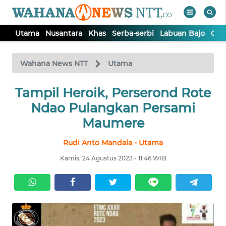
Utama
Nusantara
Khas
Serba-serbi
Labuan Bajo
Opi
WAHANA
Tutup
TV
Wahana News NTT
Utama
Tampil Heroik, Perserond Rote
UTAMA
Ndao Pulangkan Persami
NUSANTARA
Maumere
Rudi Anto Mandala - Utama
KHAS
Kamis, 24 Agustus 2023 - 11:46 WIB
SERBA-
SERBI
LABUAN