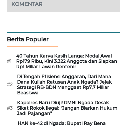
KOMENTAR
KRT
NEWS
KARING
Berita Populer
NEWS
JURNAL
40 Tahun Karya Kasih Langa: Modal Awal
MARITIM
#1
Rp179 Ribu, Kini 3.322 Anggota dan Siapkan
Rp1 Miliar Lawan Rentenir
HUMBANG
Di Tengah Efisiensi Anggaran, Dari Mana
NEWS
Dana Kuliah Ratusan Anak Ngada? Jejak
#2
Strategi RB-BDN Menggaet Rp7,7 Miliar
Beasiswa
GARONGGANG
NEWS
Kapolres Baru Diuji! GMNI Ngada Desak
#3
Sikat Rokok Ilegal: "Jangan Biarkan Hukum
Jadi Pajangan"
FISUELRI
ID
HAN ke-42 di Ngada: Bupati Ray Bena