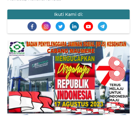
PEDOMAN
MEDIA
SIBER
Ikuti Kami di:
REDAKSI
KARIR
DISCLAIMER
Wahana
News
Regional
WN
SUMUT
WN
JAKARTA