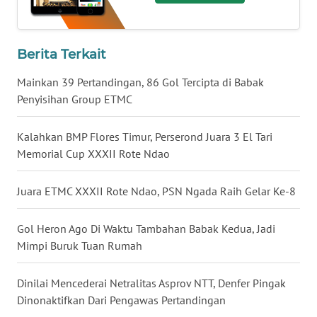
WN
KALTENG
Berita Terkait
Mainkan 39 Pertandingan, 86 Gol Tercipta di Babak
WN
Penyisihan Group ETMC
KALTARA
Kalahkan BMP Flores Timur, Perserond Juara 3 El Tari
WN
Memorial Cup XXXII Rote Ndao
KALSEL
Juara ETMC XXXII Rote Ndao, PSN Ngada Raih Gelar Ke-8
WN
KALTIM
Gol Heron Ago Di Waktu Tambahan Babak Kedua, Jadi
Mimpi Buruk Tuan Rumah
WN
SULSEL
Dinilai Mencederai Netralitas Asprov NTT, Denfer Pingak
WN
Dinonaktifkan Dari Pengawas Pertandingan
GORONTALO