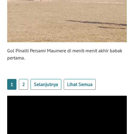
SULTENG
WN
SULBAR
WN
BABEL
Gol Pinalti Persami Maumere di menit-menit akhir babak
pertama.
WN
SUMBAR
1
2
Selanjutnya
Lihat Semua
WN
SUMSEL
WN
BENGKULU
WN