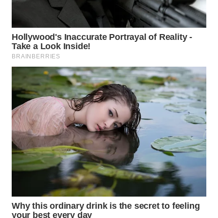
LABUANBAJO
WN
BORNEO
Wahana
Media
Group
WAHANA
NEWS
WAHANA
TANI
WAHANA
ADVOKAT
WAHANA