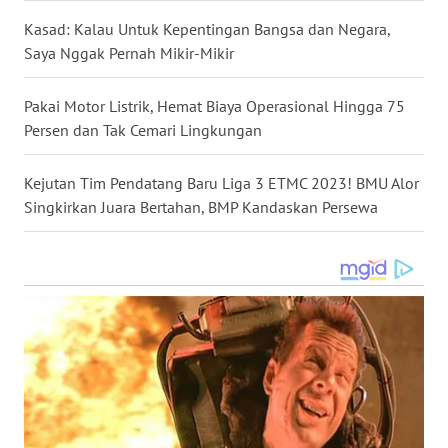
Kasad: Kalau Untuk Kepentingan Bangsa dan Negara,
WN
Saya Nggak Pernah Mikir-Mikir
SULUT
Pakai Motor Listrik, Hemat Biaya Operasional Hingga 75
WN
Persen dan Tak Cemari Lingkungan
MALUKU
Kejutan Tim Pendatang Baru Liga 3 ETMC 2023! BMU Alor
WN
Singkirkan Juara Bertahan, BMP Kandaskan Persewa
MALUT
WN
DAIRI
WN
DANAU
TOBA
WN