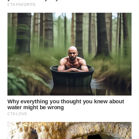
INFRASTRUKTUR
WAHANA
KONSUMEN
WAHANA
LISTRIK
WAHANA
TRAVEL
WAHANA
TV
WAHANANEWS
ID
WAHANANEWS