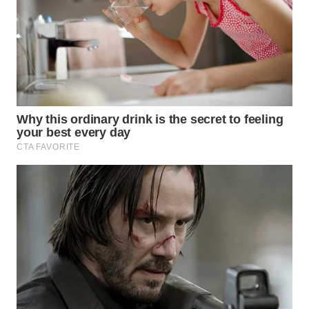
MADURA
WN
SURABAYA
WN
NATUNA
WN
BINTAN
WN
MANDALIKA
WN
LIKUPANG
WN