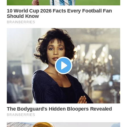
WN
CIREBON
WN
INDRAMAYU
WN
KUNINGAN
WN
MAJALENGKA
WN
SUBANG
WN
SUKABUMI