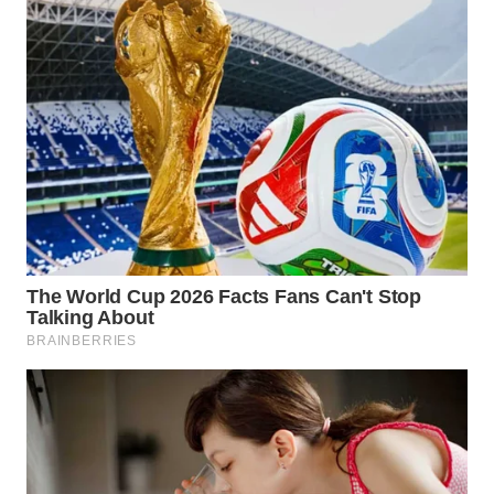
WN
PURWAKARTA
WN
PRIANGAN
TIMUR
WN
SEMARANG
WN
SOLO
WN
BOROBUDUR
WN