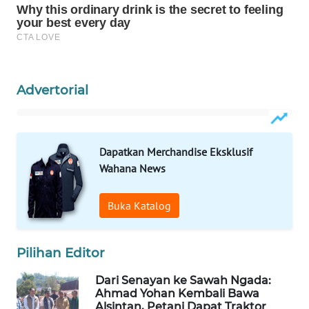
KELISTRIKAN
WALINKI
ID
Advertorial
MAWAKA
ID
MARTABAT
Dapatkan Merchandise Eksklusif
NET
Wahana News
PLN
Buka Katalog
WATCH
MKLI
Pilihan Editor
Dari Senayan ke Sawah Ngada:
LPKKI
Ahmad Yohan Kembali Bawa
Alsintan, Petani Dapat Traktor