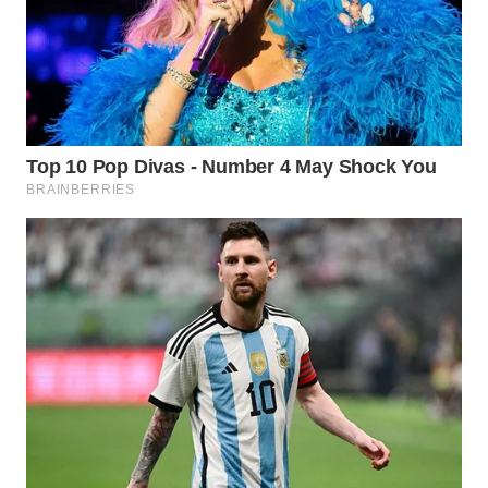
WN
PADANG
LAWAS
WN
SUMEDANG
WN
CIANJUR
WN
KEPULAUAN
SERIBU
WN
TANGERANG
WN
BINJAI