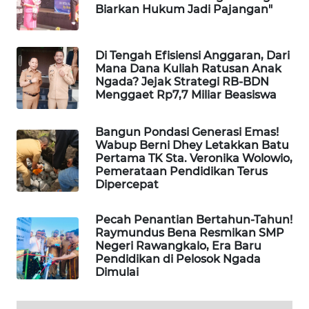
NEWS
Biarkan Hukum Jadi Pajangan"
SIDIKALANG
NEWS
Di Tengah Efisiensi Anggaran, Dari
Mana Dana Kuliah Ratusan Anak
Ngada? Jejak Strategi RB-BDN
SIBARAGAS
Menggaet Rp7,7 Miliar Beasiswa
NEWS
Bangun Pondasi Generasi Emas!
METRO
Wabup Berni Dhey Letakkan Batu
SIANTAR
Pertama TK Sta. Veronika Wolowio,
Pemerataan Pendidikan Terus
NEWS
Dipercepat
METRO
Pecah Penantian Bertahun-Tahun!
MEDAN
Raymundus Bena Resmikan SMP
NEWS
Negeri Rawangkalo, Era Baru
Pendidikan di Pelosok Ngada
Dimulai
METRO
JAKARTA
NEWS