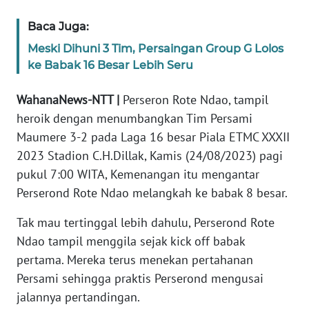
Baca Juga:
WN
JABAR
Meski Dihuni 3 Tim, Persaingan Group G Lolos
ke Babak 16 Besar Lebih Seru
WN
BANTEN
WahanaNews-NTT |
Perseron Rote Ndao, tampil
heroik dengan menumbangkan Tim Persami
WN
Maumere 3-2 pada Laga 16 besar Piala ETMC XXXII
NTT
2023 Stadion C.H.Dillak, Kamis (24/08/2023) pagi
pukul 7:00 WITA, Kemenangan itu mengantar
WN
Perserond Rote Ndao melangkah ke babak 8 besar.
KEPRI
Tak mau tertinggal lebih dahulu, Perserond Rote
WN
Ndao tampil menggila sejak kick off babak
PAPUA
pertama. Mereka terus menekan pertahanan
Persami sehingga praktis Perserond mengusai
WN
jalannya pertandingan.
PAPUA