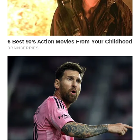
NIAS
WN
LANGKAT
WN
TAPANULI
SELATAN
WN
TANJUNG
LESUNG
WN
KARO
WN
SIMALUNGUN