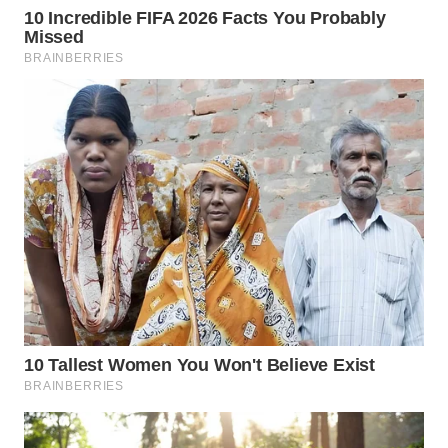
WN
LABUHANBATU
WN
TAPANULI
TENGAH
WN DELI
SERDANG
WN
TEBING
TINGGI
WN
PAKPAK
WN