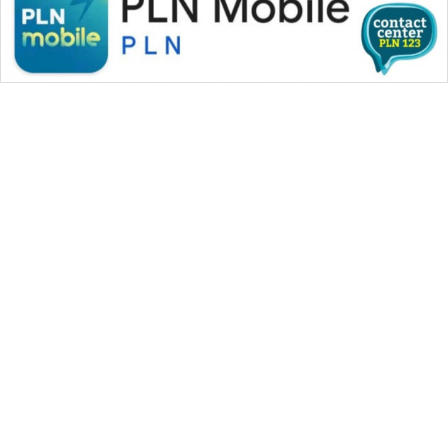
WAHANA MEDIA GROUP
|
|
|
WAHANA NEWS co
WAHANA TANI
WAHANA ADVOKAT
|
|
WAHANA INFRASTRUKTUR
WAHANA KONSUMEN
|
|
|
WAHANA LISTRIK
WAHANA TRAVEL
WAHANA TV
|
|
|
WAHANANEWS id
WAHANANEWS CO ID
WAHANANEWS NET
|
|
|
WAHANA SPORT ID
Wahana UMKM
Wahana Seleb