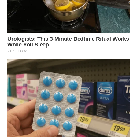
WN
SULUT
WN
MALUKU
WN
MALUT
WN
DAIRI
WN
DANAU
TOBA
WN