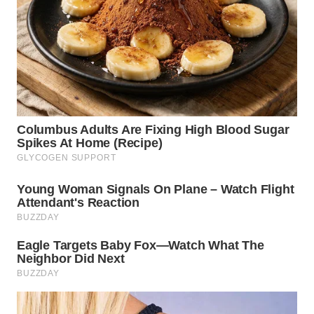
KARAWANG
WN
BEKASI
WN
BOGOR
WN
DEPOK
WN
TAPANULI
UTARA
WN
SAMOSIR