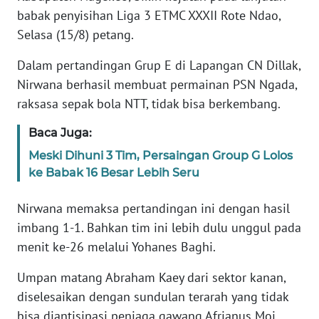
PEDOMAN
babak penyisihan Liga 3 ETMC XXXII Rote Ndao,
MEDIA
SIBER
Selasa (15/8) petang.
Dalam pertandingan Grup E di Lapangan CN Dillak,
REDAKSI
Nirwana berhasil membuat permainan PSN Ngada,
raksasa sepak bola NTT, tidak bisa berkembang.
KARIR
Baca Juga:
DISCLAIMER
Meski Dihuni 3 Tim, Persaingan Group G Lolos
ke Babak 16 Besar Lebih Seru
Wahana
News
Nirwana memaksa pertandingan ini dengan hasil
Regional
imbang 1-1. Bahkan tim ini lebih dulu unggul pada
menit ke-26 melalui Yohanes Baghi.
WN
SUMUT
Umpan matang Abraham Kaey dari sektor kanan,
diselesaikan dengan sundulan terarah yang tidak
WN
bisa diantisipasi penjaga gawang Afrianus Moi.
JAKARTA