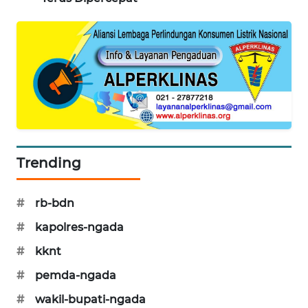
LKKI
KOPEKLIN
PORTAL
KONSUMEN
FORWAMKI
Trending
ALPERKLINAS
#
rb-bdn
FORJASIDA
#
kapolres-ngada
TAMBANG
#
kknt
NEWS
#
pemda-ngada
SITUNGIR
#
wakil-bupati-ngada