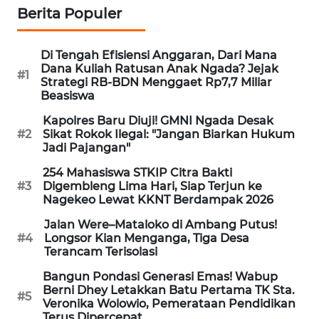
KELISTRIKAN
Berita Populer
WALINKI
Di Tengah Efisiensi Anggaran, Dari Mana
ID
Dana Kuliah Ratusan Anak Ngada? Jejak
#1
Strategi RB-BDN Menggaet Rp7,7 Miliar
Beasiswa
MAWAKA
ID
Kapolres Baru Diuji! GMNI Ngada Desak
#2
Sikat Rokok Ilegal: "Jangan Biarkan Hukum
Jadi Pajangan"
MARTABAT
NET
254 Mahasiswa STKIP Citra Bakti
#3
Digembleng Lima Hari, Siap Terjun ke
Nagekeo Lewat KKNT Berdampak 2026
PLN
WATCH
Jalan Were–Mataloko di Ambang Putus!
#4
Longsor Kian Menganga, Tiga Desa
Terancam Terisolasi
MKLI
Bangun Pondasi Generasi Emas! Wabup
Berni Dhey Letakkan Batu Pertama TK Sta.
LPKKI
#5
Veronika Wolowio, Pemerataan Pendidikan
Terus Dipercepat