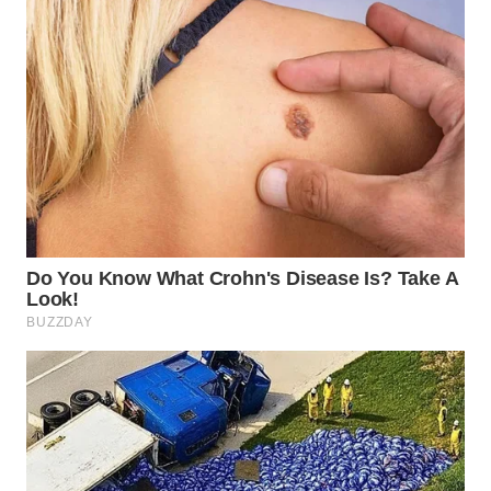
WN
PADANG
LAWAS
WN
SUMEDANG
WN
CIANJUR
WN
KEPULAUAN
SERIBU
WN
TANGERANG
WN
BINJAI