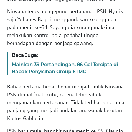
Nirwana terus mengepung pertahanan PSN. Nyaris
WN
saja Yohanes Baghi menggandakan keunggulan
JABAR
pada menit ke-34. Sayang dia kurang maksimal
melakukan kontrol bola, padahal tinggal
WN
BANTEN
berhadapan dengan penjaga gawang.
Baca Juga:
WN
NTT
Mainkan 39 Pertandingan, 86 Gol Tercipta di
Babak Penyisihan Group ETMC
WN
KEPRI
Babak pertama benar-benar menjadi milik Nirwana.
PSN dibuat ‘mati kutu’, karena lebih sibuk
WN
mengamankan pertahanan. Tidak terlihat bola-bola
PAPUA
panjang yang menjadi andalan anak-anak besutan
Kletus Gabhe ini.
WN
PAPUA
PSN baru mulai bangkit pada menit ke-65. Claudio