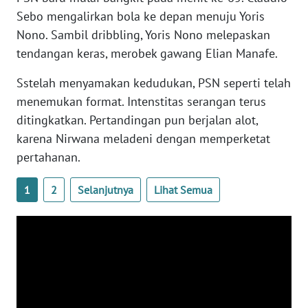
BARAT
Sebo mengalirkan bola ke depan menuju Yoris
Nono. Sambil dribbling, Yoris Nono melepaskan
WN
tendangan keras, merobek gawang Elian Manafe.
RIAU
Sstelah menyamakan kedudukan, PSN seperti telah
WN
menemukan format. Intenstitas serangan terus
SERAMBI
ditingkatkan. Pertandingan pun berjalan alot,
karena Nirwana meladeni dengan memperketat
WN
pertahanan.
JAMBI
1
2
Selanjutnya
Lihat Semua
WN
SULTRA
WN
NTB
WN