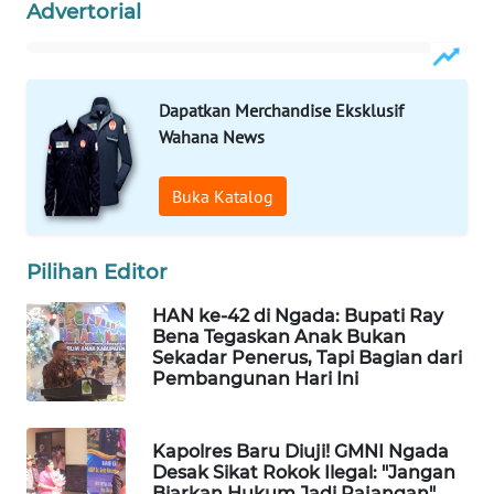
INFRASTRUKTUR
Advertorial
WAHANA
KONSUMEN
Dapatkan Merchandise Eksklusif
Wahana News
WAHANA
LISTRIK
Buka Katalog
WAHANA
TRAVEL
Pilihan Editor
WAHANA
HAN ke-42 di Ngada: Bupati Ray
TV
Bena Tegaskan Anak Bukan
Sekadar Penerus, Tapi Bagian dari
Pembangunan Hari Ini
WAHANANEWS
ID
Kapolres Baru Diuji! GMNI Ngada
Desak Sikat Rokok Ilegal: "Jangan
WAHANANEWS
Biarkan Hukum Jadi Pajangan"