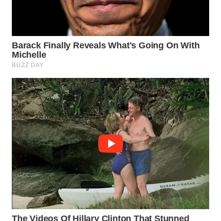
MADURA
WN
SURABAYA
WN
NATUNA
WN
BINTAN
WN
MANDALIKA
WN
LIKUPANG
WN