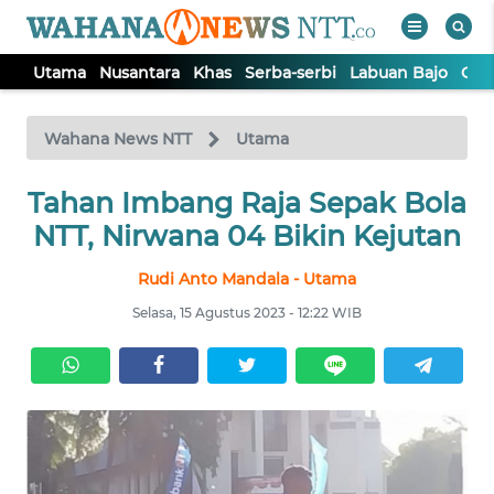
Utama
Nusantara
Khas
Serba-serbi
Labuan Bajo
Opi
WAHANA
Tutup
TV
Wahana News NTT
Utama
Tahan Imbang Raja Sepak Bola
UTAMA
NTT, Nirwana 04 Bikin Kejutan
NUSANTARA
Rudi Anto Mandala - Utama
Selasa, 15 Agustus 2023 - 12:22 WIB
KHAS
SERBA-
SERBI
LABUAN