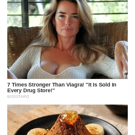
WN
LABUHANBATU
WN
TAPANULI
TENGAH
WN DELI
SERDANG
WN
TEBING
TINGGI
WN
PAKPAK
WN