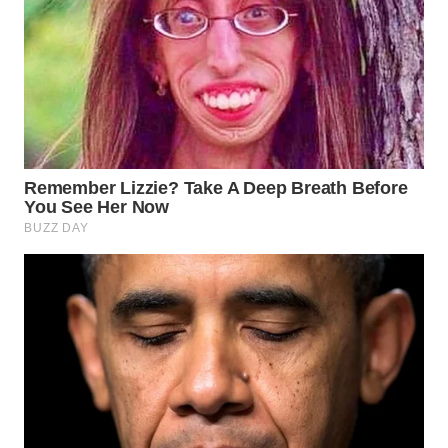
WN
PURWAKARTA
WN
PRIANGAN
TIMUR
WN
SEMARANG
WN
SOLO
WN
BOROBUDUR
WN