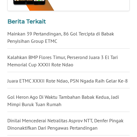
LAMPUNG
WN
Berita Terkait
JATENG
Mainkan 39 Pertandingan, 86 Gol Tercipta di Babak
WN
Penyisihan Group ETMC
NUSANTARA
Kalahkan BMP Flores Timur, Perserond Juara 3 El Tari
WN
Memorial Cup XXXII Rote Ndao
JOGJA
Juara ETMC XXXII Rote Ndao, PSN Ngada Raih Gelar Ke-8
WN
JATIM
Gol Heron Ago Di Waktu Tambahan Babak Kedua, Jadi
Mimpi Buruk Tuan Rumah
WN
BALI
Dinilai Mencederai Netralitas Asprov NTT, Denfer Pingak
Dinonaktifkan Dari Pengawas Pertandingan
WN
KALBAR