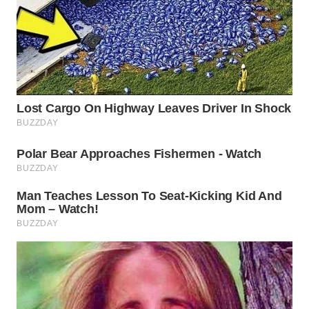
WN
CIREBON
WN
INDRAMAYU
WN
KUNINGAN
WN
MAJALENGKA
WN
SUBANG
WN
SUKABUMI