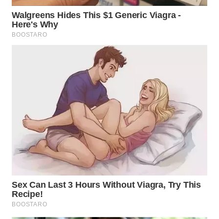
NIAS
WN
LANGKAT
WN
TAPANULI
SELATAN
WN
TANJUNG
LESUNG
WN
KARO
WN
SIMALUNGUN