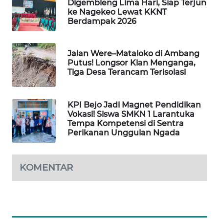
Digembleng Lima Hari, Siap Terjun
ke Nagekeo Lewat KKNT
Berdampak 2026
WAHANA
HEALTH
Jalan Were–Mataloko di Ambang
WAHANA
Putus! Longsor Kian Menganga,
DESA
Tiga Desa Terancam Terisolasi
WISATA
KPI Bejo Jadi Magnet Pendidikan
LAPAK
Vokasi! Siswa SMKN 1 Larantuka
WAHANA
Tempa Kompetensi di Sentra
Perikanan Unggulan Ngada
Wahana
Network
KOMENTAR
KONSUMEN
LISTRIK
MASYARAKAT