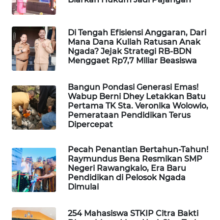
CO ID
WAHANANEWS
Di Tengah Efisiensi Anggaran, Dari
NET
Mana Dana Kuliah Ratusan Anak
Ngada? Jejak Strategi RB-BDN
Menggaet Rp7,7 Miliar Beasiswa
WAHANA
SPORT
Bangun Pondasi Generasi Emas!
Wabup Berni Dhey Letakkan Batu
WAHANA
Pertama TK Sta. Veronika Wolowio,
UMKM
Pemerataan Pendidikan Terus
Dipercepat
WAHANA
SELEB
Pecah Penantian Bertahun-Tahun!
Raymundus Bena Resmikan SMP
Negeri Rawangkalo, Era Baru
WAHANA
Pendidikan di Pelosok Ngada
PERSONA
Dimulai
WAHANA
254 Mahasiswa STKIP Citra Bakti
OTOMOTIF