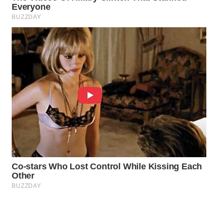
LABUANBAJO
WN
BORNEO
Wahana
Media
Group
WAHANA
NEWS
WAHANA
TANI
WAHANA
ADVOKAT
WAHANA