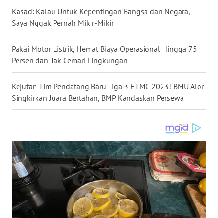
Kasad: Kalau Untuk Kepentingan Bangsa dan Negara,
Saya Nggak Pernah Mikir-Mikir
WN
KALTENG
Pakai Motor Listrik, Hemat Biaya Operasional Hingga 75
Persen dan Tak Cemari Lingkungan
WN
KALTARA
Kejutan Tim Pendatang Baru Liga 3 ETMC 2023! BMU Alor
Singkirkan Juara Bertahan, BMP Kandaskan Persewa
WN
KALSEL
WN
KALTIM
WN
SULSEL
WN
GORONTALO