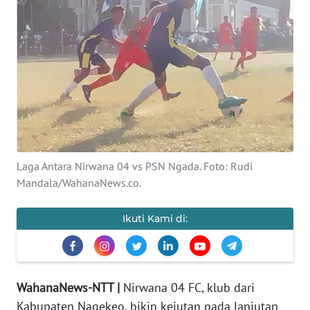
BAJO
OPINI
Informasi
INDEKS
BERITA
KONTAK
Laga Antara Nirwana 04 vs PSN Ngada. Foto: Rudi
KAMI
Mandala/WahanaNews.co.
INFO
Ikuti Kami di:
IKLAN
TENTANG
KAMI
WahanaNews-NTT |
Nirwana 04 FC, klub dari
Kabupaten Nagekeo, bikin kejutan pada lanjutan